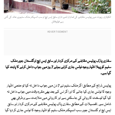
انکوائری رپورٹ میں پولیس مقابلے کی تمام تر ذمے داری سابق ایس ایچ او سب انسپکٹر ملک سلیم پر عائد کی گئی
ہے فوٹو:فائل
سفاری پارک پولیس مقابلے کے مرکزی کردار اور سابق ایس ایچ اوگلستان جوہر ملک
سلیم کو پہلا اظہار وجوہ نوٹس جاری کرتے ہوئے 7 روز میں جواب داخل کرنے کا پابند کیا
گیا ہے۔
پولیس ذرائع کے مطابق اگر ملک سلیم نے 7 دن میں جواب داخل نہ کیا تو حتمی اظہار
وجوہ کا نوٹس جاری کیا جائے گا اور اگر اس کے بعد بھی مقررہ وقت میں جواب داخل نہ
کیا گیا توسخت کارروائی کی جاسکتی ہے اور کارروائی میں ملازمت سے برطرفی بھی
شامل ہے ، تفصیلات کے مطابق سفاری پاک پولیس مقابلے کے مرکزی کردار اور سابق
ایس ایچ او گلستان جوہر سب انسپکٹر ملک سلیم کو اظہار وجوہ کا نوٹس جاری کر دیا گیا