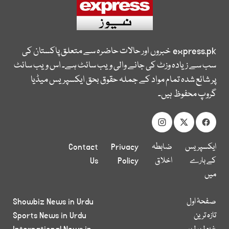
express.pk
خبروں اور حالات حاضرہ سے متعلق پاکستان کی
سب سے زیادہ وزٹ کی جانے والی ویب سائٹ ہے۔ اس ویب سائٹ
پر شائع شدہ تمام مواد کے جملہ حقوق بحق ایکسپریس میڈیا
گروپ محفوظ ہیں۔
ایکسپریس
ضابطہ
Privacy
Contact
کے بارے
اخلاق
Policy
Us
میں
صفحۂ اول
Showbiz News in Urdu
تازہ ترین
Sports News in Urdu