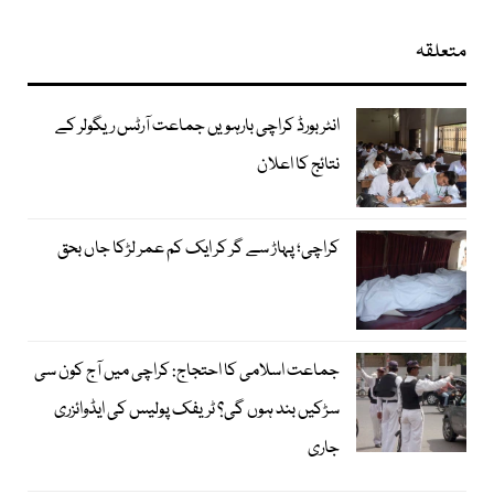
متعلقہ
انٹر بورڈ کراچی بارہویں جماعت آرٹس ریگولر کے
نتائج کا اعلان
کراچی؛ پہاڑ سے گر کر ایک کم عمر لڑکا جاں بحق
جماعت اسلامی کا احتجاج: کراچی میں آج کون سی
سڑکیں بند ہوں گی؟ ٹریفک پولیس کی ایڈوائزری
جاری