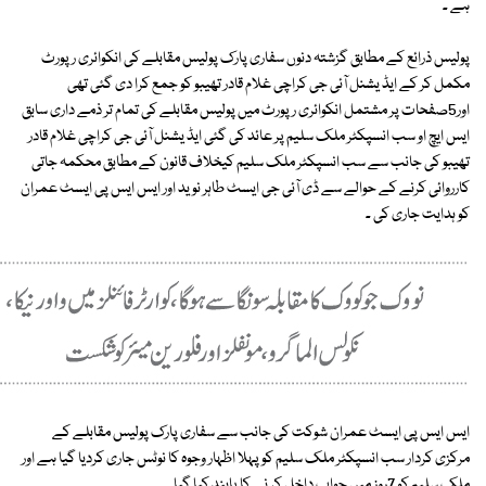
ہے ۔
پولیس ذرائع کے مطابق گزشتہ دنوں سفاری پارک پولیس مقابلے کی انکوائری رپورٹ
مکمل کر کے ایڈ یشنل آئی جی کراچی غلام قادر تھیبو کو جمع کرا دی گئی تھی
اور5صفحات پر مشتمل انکوائری رپورٹ میں پولیس مقابلے کی تمام تر ذمے داری سابق
ایس ایچ او سب انسپکٹر ملک سلیم پر عائد کی گئی ایڈ یشنل آئی جی کراچی غلام قادر
تھیبو کی جانب سے سب انسپکٹر ملک سلیم کیخلاف قانون کے مطابق محکمہ جاتی
کارروائی کرنے کے حوالے سے ڈی آئی جی ایسٹ طاہر نوید اور ایس ایس پی ایسٹ عمران
کو ہدایت جاری کی ۔
ایس ایس پی ایسٹ عمران شوکت کی جانب سے سفاری پارک پولیس مقابلے کے
مرکزی کردار سب انسپکٹر ملک سلیم کو پہلا اظہار وجوہ کا نوٹس جاری کردیا گیا ہے اور
ملک سلیم کو 7روز میں جواب داخل کر نے کا پابند کیا گیا ۔