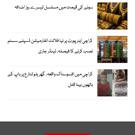
سونے کی قیمت میں مسلسل تیسرے روز اضافہ
کراچی ایئرپورٹ پر نیا فلائٹ انفارمیشن ڈسپلے سسٹم
نصب کرنے کا فیصلہ، ٹینڈر جاری
کراچی میں افسوسناک واقعہ، گھریلو تنازع پر باپ کے
ہاتھوں بیٹا قتل