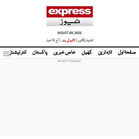
AUGUST 08, 2026
اشتہار لگائیں |
لائیو ٹی وی
| آج کا اخبار
صفحۂ اول
تازہ ترین
کھیل
خاص خبریں
پاکستان
انٹر نیشنل
ٹا