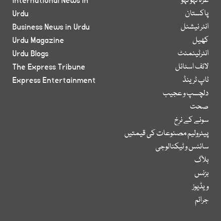
غزہ لہو لہو
International News in
پاکستان
Urdu
انٹر نیشنل
Business News in Urdu
کھیل
Urdu Magazine
انٹرٹینمنٹ
Urdu Blogs
لائف اسٹائل
The Express Tribune
ٹاپ ٹرینڈ
Express Entertainment
دلچسپ و عجیب
صحت
سونے کے نرخ
پیٹرولیم مصنوعات کی قیمتیں
سائنس و ٹیکنالوجی
بلاگ
بزنس
ویڈیوز
جرائم