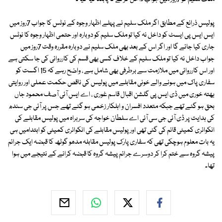
پولیس ذرائع کے مطابق اگر ملک سلیم نے پہلے اظہار وجوہ کے نوٹس کا جواب 7روز میں
ایس ایس پی ایسٹ کو داخل نہ کیا تو ملک سلیم کو دوبارہ اور حتمی اظہار وجوہ کا نوٹس
جاری کیا جائے گا اور اگر اس کے بعد بھی ملک سلیم نے دوبارہ مقررہ وقت 7روز میں
جواب داخل نہ کیا تو ملک سلیم کے خلاف کسی بھی قسم کی کارروائی کی جا سکتی ہے
اور اس کارروائی میں ملازمت سے برطرفی بھی شامل ہے ، واضح رہے کہ 15 اگست کو
سفاری پاک میں ہونے والے خونی مقابلے میں پولیس کی ناقص حکمت عملی اور روایتی
بھتہ خوری میں ڈی ایس پی گلشن اقبال قاسم غوری ، اے ایس آئی آصف محمود جاں
بحق ہو گئے تھے جبکہ متعدد افسران و اہلکار زخمی ہو گئے تھے جس پر آئی جی سندھ
کی ہدایت پر ڈی آئی جی سی آئی اے سلطان خواجہ کی سربراہ میں پولیس مقابلے کی
انکوائری کمیٹی قائم کی گئی تھی اور پولیس مقابلے کی انکوائری کمیٹی کو ابتدامیں ہی
یہ بات معلوم ہوچکی تھی کہ سفاری پارک پولیس مقابلہ مدھو گوٹھ کا قبضہ ایک جرائم
پیشہ گروہ سے ختم کرا کر دوسرے جرائم پیشہ گروہ کا قبضہ کرانے کے نتیجے میں ہوا
تھا۔