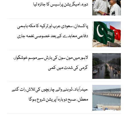
دورہ، امیگریشن پراسیس کا جائزہ لیا
پاکستان، سعودی عرب اور ترکیہ کا مکہ باہمی
دفاعی معاہدے کے بعد خصوصی نغمہ جاری
لاہور میں مون سون کی بارش سے موسم خوشگوار،
گرمی کی شدت میں کمی
حیدرآباد، ڈوبنے والے چار بچوں کی تلاش رات گئے
معطل، صبح دوبارہ آپریشن شروع ہوگا