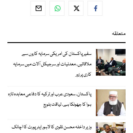
متعلقہ
سفیر پاکستان کی امریکی سرمایہ کاروں سے
ملاقاتیں، معدنیات اور سرجیکل آلات میں سرمایہ
کاری پر زور
پاکستان، سعودی عرب اور ترکیہ کا دفاعی معاہدہ تازہ
ہوا کا جھونکا ہے، لیاقت بلوچ
وزیر داخلہ محسن نقوی کا لاہور ایئر پورٹ کا اچانک