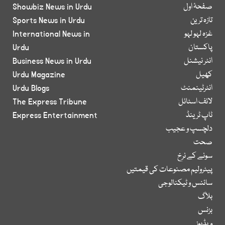
صفحۂ اول
Showbiz News in Urdu
تازہ ترین
Sports News in Urdu
غزہ لہو لہو
International News in
پاکستان
Urdu
انٹر نیشنل
Business News in Urdu
کھیل
Urdu Magazine
انٹرٹینمنٹ
Urdu Blogs
لائف اسٹائل
The Express Tribune
ٹاپ ٹرینڈ
Express Entertainment
دلچسپ و عجیب
صحت
سونے کے نرخ
پیٹرولیم مصنوعات کی قیمتیں
سائنس و ٹیکنالوجی
بلاگ
بزنس
ویڈیوز