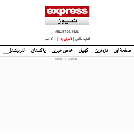
AUGUST 09, 2026
اشتہار لگائیں |
لائیو ٹی وی
| آج کا اخبار
صفحۂ اول
تازہ ترین
کھیل
خاص خبریں
پاکستان
انٹر نیشنل
ٹا