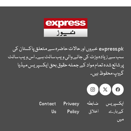
express.pk
خبروں اور حالات حاضرہ سے متعلق پاکستان کی
سب سے زیادہ وزٹ کی جانے والی ویب سائٹ ہے۔ اس ویب سائٹ
پر شائع شدہ تمام مواد کے جملہ حقوق بحق ایکسپریس میڈیا
گروپ محفوظ ہیں۔
ایکسپریس
ضابطہ
Privacy
Contact
کے بارے
اخلاق
Policy
Us
میں