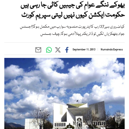
بھوکے ننگے عوام کی جیبیں کاٹی جا رہی ہیں
حکومت ایکشن کیوں نہیں لیتی سپریم کورٹ
کیاضروری ہے37ارب کاایئرپورٹ منصوبہ سوارب میں مکمل ہوگا؟جسٹس
جواد،ہتھکڑیاں لگیں تو ڈائریکٹرپہلاآدمی ہوگا،چیف جسٹس
September 11, 2013
Numainda Express