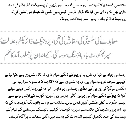
انتظامی کامنہ بولتا ثبوت ہے جب اس قدر خرابیاں تھیں تو پروجیکٹ ڈائریکٹرکی ذمہ
داری تھی کہ وہ ڈی جی کوآگاہ کرتا، اگر اس کیس میں کسی کو ہتھکڑیاں لگیں گی تو
پروجیکٹ ڈائریکٹر ان میں سے پہلا آدمی ہوگا۔
جسٹس جواد نے کہا کیا غریب اور بھوکے ننگے عوام کا پیٹ کاٹنا ضروری ہے ،کیا لوٹنے
کیلیے صرف غریب عوام ہیں،کیا یہ ضروری ہے کہ 37ارب کا منصوبہ سو ارب میں
مکمل ہوگا؟آئی این پی کے مطابق جسٹس جواد ایس خواجہ نے ریمارکس دیتے ہوئے
کہا کہ بھوکے ننگے عوام کی جیبیں کاٹی جارہی ہیں'سپریم کورٹ کے نوٹس لینے سے
پہلے حکومت کوئی ایکشن کیوں نہیں لیتی۔عدالت نے وزارت ہائوسنگ کو ہدایت کی کہ
وہ راجا پرویز اشرف کی جانب سے سپریم کورٹ بارکیلیے ہائوسنگ سوسائٹی کے قیام کے
وعدے کی جلد تکمیل کیلیے اقدامات کے بارے میں اگلی سماعت پر آگاہ کرے۔