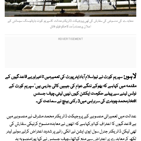
معاہدے کی منسوخی کی سفارش کی تھی،پروجیکٹ ڈائریکٹر،عدالت کاسپریم کورٹ بارہائوسنگ سوسائٹی کے
اعلان پرعملدرآمدکاحکم فوٹو: فائل
لاہور:
سپریم کورٹ نے نیواسلام آبادایئرپورٹ کی تعمیرمیں تاخیراوربے قاعدگیوں کے
مقدمہ میں کہاہے کہ بھوکے ننگے عوام کی جیبیں کاٹی جارہی ہیں' سپریم کورٹ کے
نوٹس لینے سے پہلے حکومت ایکشن کیوں نہیں لیتی،چیف جسٹس
افتخارمحمدچوہدری کی سربراہی میں3 رکنی بینچ نے سماعت کی۔
عدالت میں تعمیراتی منصوبے کے پروجیکٹ ڈائریکٹر محمد مشرف نے منصوبے میں
بے قاعدگیوں کا اعتراف کیااورکہاہے کہ انھوں نے معاہدہ منسوخ کرنیکی سفارش کی
تھی لیکن ڈائریکٹر جنرل سول ایوی ایشن نے انکی رائے پر شدید اعتراض کرتے ہوئے لیٹر
لکھ کر معاہدے پر اعتراض سے منع کیاتھا۔چیف جسٹس نے کہا پورامنصوبہ بد