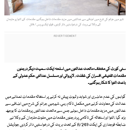
شہر میں جرائم کی شرح میں اضافے سے عدالتوں میں مزید مقدمات داخل ہوگئے، مقدمات کے التوا پر ملزمان
کے وکلا نے بریت کی درخواستیں دائر کردیں۔ فوٹو: ایکسپریس / فائل
سٹی کورٹ کی مختلف ماتحت عدالتوں میں اسلحہ ایکٹ سمیت دیگر درجنوں
مقدمات تفتیشی افسران کی غفلت ، لاپروائی اور مسلسل عدالتی حکم عدولی کے
باعث التوا کا شکار ہوگئے۔
گواہوں کی عدم حاضری اور شواہد و ثبوت پیش نہ کرنے پر استغاثہ مقدمات نمٹانے میں
عدالت کی معاونت کرنے میں مکمل ناکام رہی، شہرمیں جرائم کی شرح میں اضافے سے
عدالتوں میں مزید مقدمات داخل ہوئے جس سے ماتحت عدالتوں پرمقدمات کا بوجھ
بڑھ گیا ،التوا اوراستغاثہ کی ناکامی پردرجنوں مقدمات میں ملوث ملزمان کے وکلا نے
ضابطہ فوجداری کی ایکٹ 249/A کے تحت بریت کی درخواستیں دائر کردیں جوڈیشل