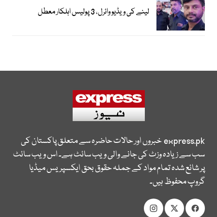
لینے کی ویڈیو وائرل، 3 پولیس اہلکار معطل
express.pk
خبروں اور حالات حاضرہ سے متعلق پاکستان کی
سب سے زیادہ وزٹ کی جانے والی ویب سائٹ ہے۔ اس ویب سائٹ
پر شائع شدہ تمام مواد کے جملہ حقوق بحق ایکسپریس میڈیا
گروپ محفوظ ہیں۔