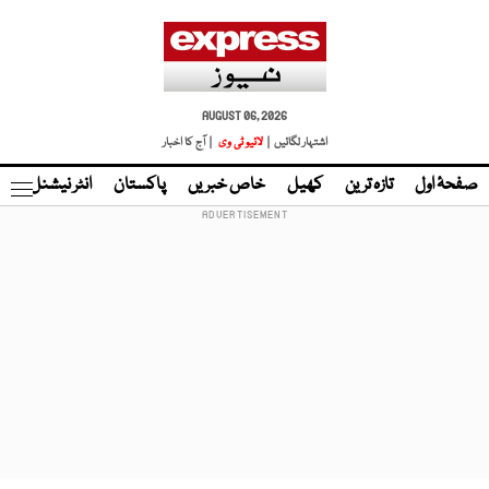
AUGUST 06, 2026
اشتہار لگائیں |
لائیو ٹی وی
| آج کا اخبار
صفحۂ اول
تازہ ترین
کھیل
خاص خبریں
پاکستان
انٹر نیشنل
ٹا