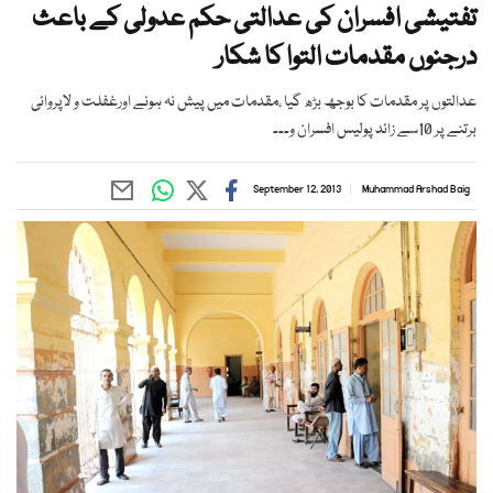
تفتیشی افسران کی عدالتی حکم عدولی کے باعث
درجنوں مقدمات التوا کا شکار
عدالتوں پر مقدمات کا بوجھ بڑھ گیا ،مقدمات میں پیش نہ ہونے اورغفلت و لاپروائی
برتنے پر 10سے زائد پولیس افسران و۔۔۔
September 12, 2013
Muhammad Arshad Baig