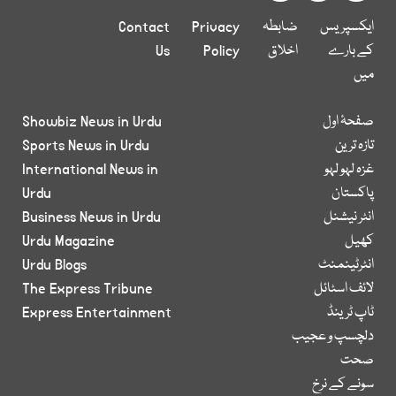
ایکسپریس
ضابطہ
Privacy
Contact
کے بارے
اخلاق
Policy
Us
میں
صفحۂ اول
Showbiz News in Urdu
تازہ ترین
Sports News in Urdu
غزہ لہو لہو
International News in
پاکستان
Urdu
انٹر نیشنل
Business News in Urdu
کھیل
Urdu Magazine
انٹرٹینمنٹ
Urdu Blogs
لائف اسٹائل
The Express Tribune
ٹاپ ٹرینڈ
Express Entertainment
دلچسپ و عجیب
صحت
سونے کے نرخ