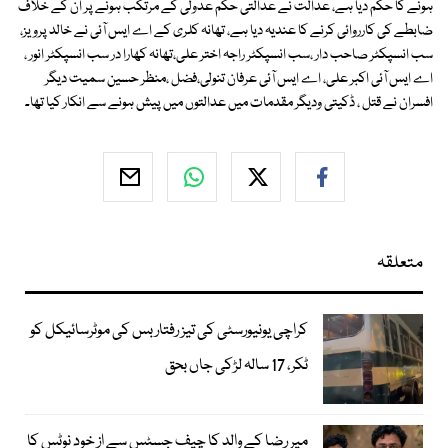
ہونے کا حکم دیا ہے، عدالت نے عدالتی حکم عدولی کے مرتکب ہونے پر ان کے خلاف
ضابطے کی کارروائی کرنے کا عندیہ دیا ہے، تھانہ کلری کے اے ایس آئی نے خالد پرویز،
سب انسپکٹر صاحب دار ،سب انسپکٹر راجہ اختر علی،تھانہ کھارا در سب انسپکٹر انور ،
اے ایس آئی اکبر علی، اے ایس آئی عرفان تنولی،فضل ،منظر حسین سمیت دیگر
افسران نے قتل ، ڈکیتی ودیگر مقدمات میں عدالتوں میں پیش ہونے سے انکار کیا تھا۔
متعلقہ
کراچی یونیورسٹی کی تیز رفتار بس کی موٹرسائیکل کو
ٹکر، 17 سالہ لڑکی جاں بحق
میر رضا کے والد کا چیف جسٹس سے از خود نوٹس کا