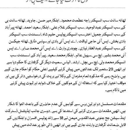
تھانہ سائٹ سب انسپکٹر راجہ عظمت محمود ، اہلکار میر حسن ، جاوید ، تھانہ سائٹ بی
کے سب انسپکٹر عبدالوحید ، سب انسپکٹر غلام علی ، اہلکار سعید احمد ، تھانہ پیر آباد
کے سب انسپکٹر جمیل اختر،سب انسپکٹر پولیس حلیم شاہ ،اسسٹنٹ سب انسپکٹر
ہادی بخش ، ایس آئی حاجی لیاقت ، اے ایس آئی ہادی اور سپاہی طارق ،تھانہ جیکسن
کے سب انسپکٹر عبدالغفار نیازی ، چوہدری وارث ،اے ایس آئی محمد صابر ، اے ایس
آئی محمد بشیر ، ایچ سی ،سہیل عالم ، اہلکار محمد سعید ، پیر آباد کے اسسٹنٹ سب
انسپکٹر محمد ولی ،ایچ سی بچل ، ارشد ، الیاس سمیت دیگر کی گرفتاری کا حکم دیا ہے
اور انھیں 29 ستمبر تک عدالتوں میں پیش کرنے کیلیے اعلیٰ حکام کو احکام جاری کیے
ہیں، واضح رہے کہ مذکورہ تمام ملزمان کے وکلا نے بریت کی درخواستیں دائر کی ہیں اور
موقف اختیار کیا ہے کہ استغاثہ ان کے موکلوں کے خلاف شواہد اور ثبوت پیش کرنے
میں ناکام ہے۔
مقدمات مسلسل دو اور تین برس سے گواہوں کی عدم حاضری کے باعث التوا کا شکار
ہیں، انھیں مقدمات سے بری کرنے کی استدعا کی ہے ، دوسری جانب ایڈیشنل ڈسٹرکٹ
اینڈ سیشن جج جنوبی عبدالقدوس میمن نے 10 سے زائد پولیس افسران و اہلکاروں کے
قابل ضمانت گرفتاری وارنٹ جاری کیے ہیں اور انھیں ذاتی طور پر عدالت میں پیش