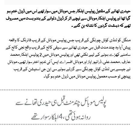
حیدری تھانے کے مقتول پولیس اہلکار جس موبائل میں سوار تھے اس میں ڈیزل ختم ہو
گیا تھا اور پولیس اہلکار موبائل سے نیچے اتر کر ڈیزل دلوانے کے بندو بست میں مصروف
تھے کہ دہشت گردوں کا نشانہ بن گئے ۔
منگل کو لنڈی کوتل چورنگی کے قریب جس پولیس موبائل کے قریب فائرنگ کا واقعہ
پیش آیا وہ چند منٹ قبل ہی حیدری تھانے سے سیفی کالج کے قریب واقع نجی کالج کے
سامنے کھڑے ہونے کے لیے نکلی تھی اور پولیس موبائل میں 2 پولیس اہلکار محمد
عارف ، محمد علی، ڈرائیور ایاز اور موبائل افسر اے ایس آئی ندیم اختر سوار تھے۔ موبائل
نے جیسے ہی لنڈی کوتل چورنگی سے گزرتے ہوئے سی این جی اسٹیشن کے قریب
پہنچی تو حسب معمول پولیس موبائل میں ڈیزل ختم ہو گیا۔