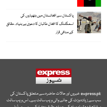
پاکستان سے افغانستان میں ہتھیاروں کی
اسمگلنگ کا افغان طالبان کا دعویٰ بے بنیاد، حقائق
کے منافی قرار
express.pk
خبروں اور حالات حاضرہ سے متعلق پاکستان کی
سب سے زیادہ وزٹ کی جانے والی ویب سائٹ ہے۔ اس ویب سائٹ