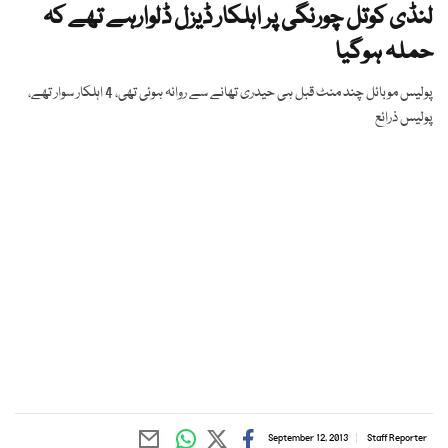
لنڈی کوتل چورنگی پر اہلکار ڈیزل ڈلوارہے تھے کہ
حملہ ہوگیا
پولیس موبائل چند منٹ قبل ہی حیدری تھانے سے روانہ ہوئی تھی، 4 اہلکار سوار تھے،
پولیس ذرائع
September 12, 2013
Staff Reporter