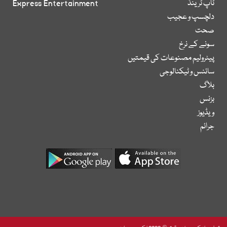
ٹاپ ٹرینڈ
Express Entertainment
دلچسپ و عجیب
صحت
سونے کے نرخ
پیٹرولیم مصنوعات کی قیمتیں
سائنس و ٹیکنالوجی
بلاگ
بزنس
ویڈیوز
جرائم