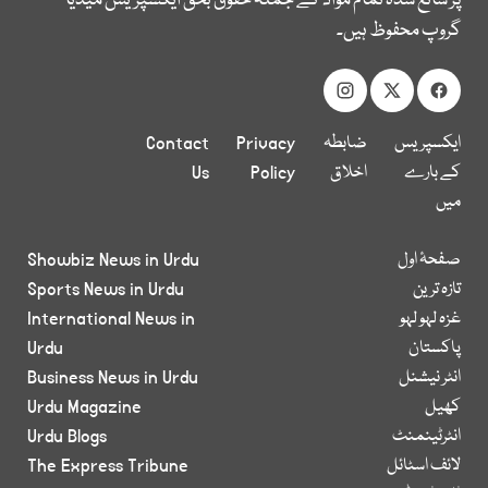
پر شائع شدہ تمام مواد کے جملہ حقوق بحق ایکسپریس میڈیا
گروپ محفوظ ہیں۔
ایکسپریس
ضابطہ
Privacy
Contact
کے بارے
اخلاق
Policy
Us
میں
صفحۂ اول
Showbiz News in Urdu
تازہ ترین
Sports News in Urdu
غزہ لہو لہو
International News in
پاکستان
Urdu
انٹر نیشنل
Business News in Urdu
کھیل
Urdu Magazine
انٹرٹینمنٹ
Urdu Blogs
لائف اسٹائل
The Express Tribune