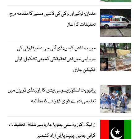
ملتان: لڑکے اور لڑکی کی لاشیں ملنے کا مقدمہ درج،
تحقیقات کا آغاز
میر رضا قتل کیس: ڈی آئی جی عامر فاروقی کی
سربراہی میں نئی تحقیقاتی کمیٹی تشکیل، نوٹی
فکیشن جاری
پرائیویٹ اسکولز ایسوسی ایشن کا راولپنڈی ڈویژن میں
تعلیمی ادارے فوری کھولنے کا مطالبہ
ن لیگ کو زبردستی جتوایا جا رہا ہے شفاف تحقیقات
کرائی جائیں، پیپلز پارٹی آزاد کشمیر