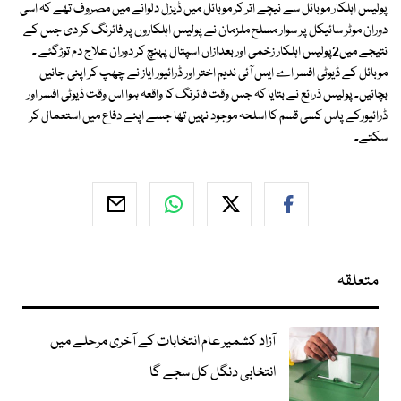
پولیس اہلکار موبائل سے نیچے اتر کر موبائل میں ڈیزل دلوانے میں مصروف تھے کہ اسی
دوران موٹر سائیکل پر سوار مسلح ملزمان نے پولیس اہلکاروں پر فائرنگ کر دی جس کے
نتیجے میں2پولیس اہلکار زخمی اور بعدازاں اسپتال پہنچ کر دوران علاج دم توڑگئے ۔
موبائل کے ڈیوٹی افسر اے ایس آئی ندیم اختر اور ڈرائیور ایاز نے چھپ کر اپنی جانیں
بچائیں۔ پولیس ذرائع نے بتایا کہ جس وقت فائرنگ کا واقعہ ہوا اس وقت ڈیوٹی افسر اور
ڈرائیورکے پاس کسی قسم کا اسلحہ موجود نہیں تھا جسے اپنے دفاع میں استعمال کر
سکتے۔
متعلقہ
آزاد کشمیر عام انتخابات کے آخری مرحلے میں
انتخابی دنگل کل سجے گا