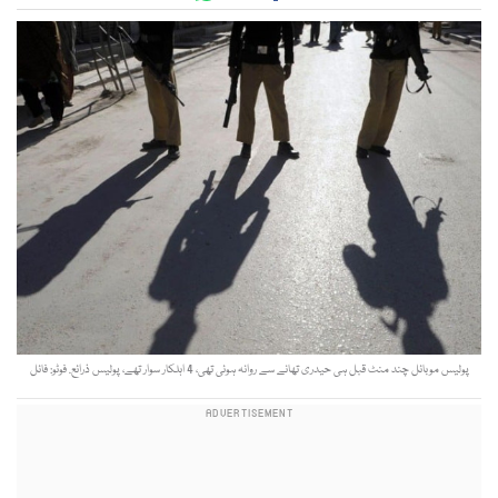
پولیس موبائل چند منٹ قبل ہی حیدری تھانے سے روانہ ہوئی تھی، 4 اہلکار سوار تھے، پولیس ذرائع. فوٹو: فائل