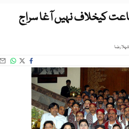
عت کیخلاف نہیں آغا سراج
شہلا رضا