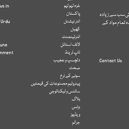
غزہ لہو لہو
ws in
پاکستان
کی سب سے زیادہ
انٹر نیشنل
 Urdu
 تمام مواد کے
کھیل
انٹرٹینمنٹ
لائف اسٹائل
bune
ٹاپ ٹرینڈ
inment
دلچسپ و عجیب
Contact Us
صحت
سونے کے نرخ
پیٹرولیم مصنوعات کی قیمتیں
سائنس و ٹیکنالوجی
بلاگ
بزنس
ویڈیوز
جرائم