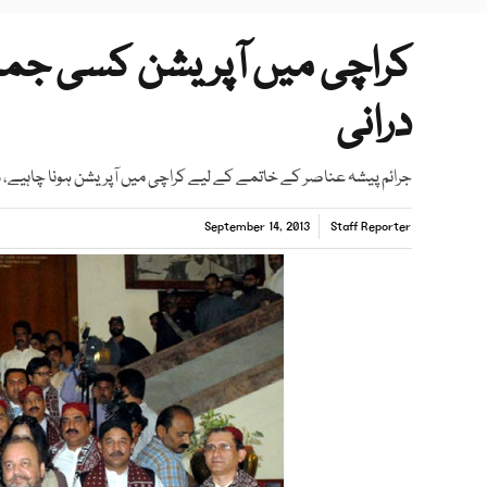
کراچی میں آپریشن کسی جما
درانی
جرائم پیشہ عناصر کے خاتمے کے لیے کراچی میں آپریشن ہونا چاہیے، 
September 14, 2013
Staff Reporter