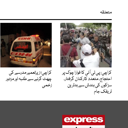
متعلقہ
کراچی: پی ٹی آئی کا فوارا چوک پر
کراچی؛ زیرتعمیر مدرسے کی
احتجاج، متعدد کارکنان گرفتار،
چھت گرنے سے طلبہ اور مزدور
سڑکوں کی بندش سے بدترین
زخمی
ٹریفک جام