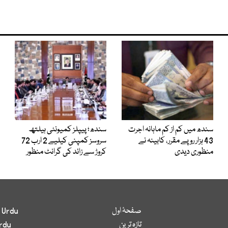
سندھ میں کم از کم ماہانہ اجرت
سندھ؛ پیپلز کمیونٹی ہیلتھ
43 ہزار روپے مقرر، کابینہ نے
سروسز کمپنی کیلیے 2 ارب 72
منظوری دیدی
کروڑ سے زائد کی گرانٹ منظور
صفحۂ اول
 Urdu
تازہ ترین
rdu