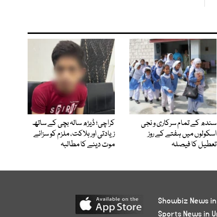
سندھ کے تمام سرکاری و نجی
کراچی؛ ڈیڑھ سالہ بچی کے ساتھ
اسکولوں میں ہفتے کے روز
زیادتی اور ہلاکت، ملزم کو سزائے
تعطیل کا فیصلہ
موت دینے کا مطالبہ
Showbiz News in
Sports News in U