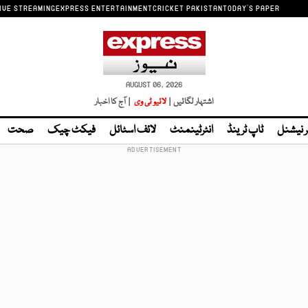
IVE STREAMING
EXPRESS ENTERTAINMENT
CRICKET PAKISTAN
TODAY'S PAPER
AUGUST 06, 2026
اشتہار لگائیں |
لائیو ٹی وی
| آج کا اخبار
ر نیشنل
ٹاپ ٹرینڈ
انٹرٹینمنٹ
لائف اسٹائل
فیکٹ چیک
صحت