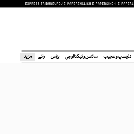
EXPRESS TRIBUNE
URDU E-PAPER
ENGLISH E-PAPER
SINDHI E-PAPER
L
دلچسپ و عجیب
سائنس و ٹیکنالوجی
بزنس
رائے
مزید