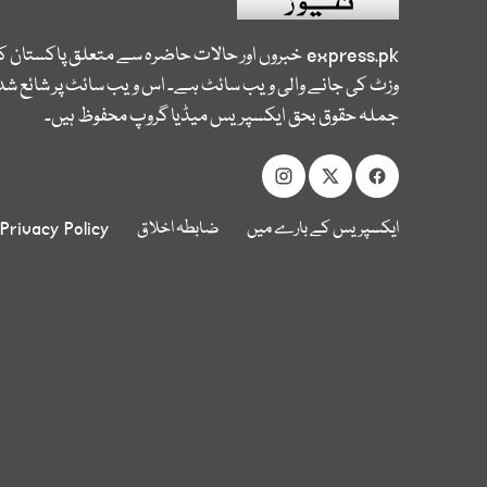
express.pk
خبروں اور حالات حاضرہ سے متعلق پاکستان 
وزٹ کی جانے والی ویب سائٹ ہے۔ اس ویب سائٹ پر شائع شدہ
جملہ حقوق بحق ایکسپریس میڈیا گروپ محفوظ ہیں۔
ایکسپریس کے بارے میں
ضابطہ اخلاق
Privacy Policy