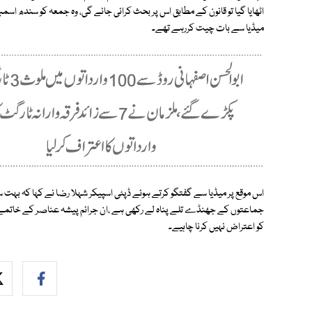
اٹھایا گیا تو قانون کے مطابق اس پر بحث کرائی جائے گی، وہ جمعہ کو سندھ ا
میڈیا سے بات چیت کررہے تھے۔
اس موقع پر میڈیا سے گفتگو کرتے ہوئے ڈپٹی اسپیکر شہلا رضا نے کہا کہ بہ
جماعتوں کے جھنڈے تلے پناہ لے رکھی ہے ،ان جرائم پیشہ عناصر کے خاتمے 
کو اعتراض نہیں کرنا چاہیے۔