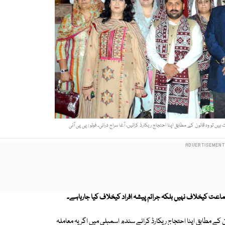
یں تو وہ قانون کے مطابق اپنا احتجاج ریکارڈ کرائیں، آغا سراج درانی۔ فوٹو : پی پی آئی
اعت کیخلاف نہیں بلکہ جرائم پیشہ افراد کیخلاف کیا جارہاہے۔
نون کے مطابق اپنا احتجاج ریکارڈ کرائے سندھ اسمبلی میں اگر یہ معاملہ