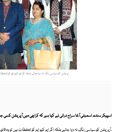
پریشن کو سیاسی رنگ نہ دیا جائے بلکہ اگر ایم کیو ایم کو تحفظات ہ
اسپیکر سندھ اسمبلی آغا سراج درانی نے کہا ہے کہ کراچی میں آپریشن کسی جم
،آپریشن کو سیاسی رنگ نہ دیا جائے بلکہ اگر ایم کیو ایم کو تحفظات ہیں تو وہ قا