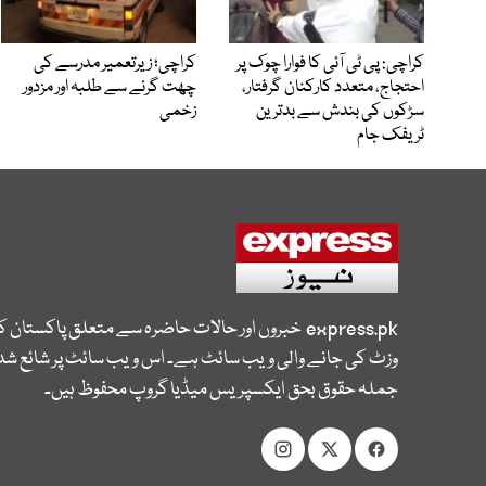
کراچی: پی ٹی آئی کا فوارا چوک پر
کراچی؛ زیرتعمیر مدرسے کی
احتجاج، متعدد کارکنان گرفتار،
چھت گرنے سے طلبہ اور مزدور
سڑکوں کی بندش سے بدترین
زخمی
ٹریفک جام
express.pk
خبروں اور حالات حاضرہ سے متعلق پاکستان 
وزٹ کی جانے والی ویب سائٹ ہے۔ اس ویب سائٹ پر شائع شدہ
جملہ حقوق بحق ایکسپریس میڈیا گروپ محفوظ ہیں۔