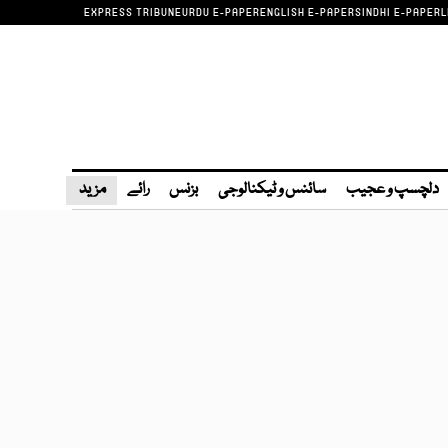
EXPRESS TRIBUNE
URDU E-PAPER
ENGLISH E-PAPER
SINDHI E-PAPER
L
دلچسپ و عجیب
سائنس و ٹیکنالوجی
بزنس
رائے
مزید