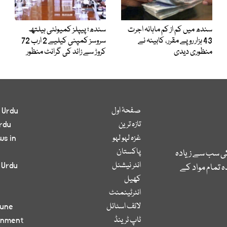
سندھ میں کم از کم ماہانہ اجرت
سندھ؛ پیپلز کمیونٹی ہیلتھ
43 ہزار روپے مقرر، کابینہ نے
سروسز کمپنی کیلیے 2 ارب 72
منظوری دیدی
کروڑ سے زائد کی گرانٹ منظور
صفحۂ اول
 Urdu
تازہ ترین
rdu
غزہ لہو لہو
ws in
پاکستان
کی سب سے زیادہ
انٹر نیشنل
 Urdu
 تمام مواد کے
کھیل
انٹرٹینمنٹ
لائف اسٹائل
bune
ٹاپ ٹرینڈ
inment