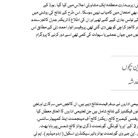
 کی زیرصدارت منعقدہ ایک مشاورتی اجلاس میں کیا گیا ، بورڈ کے
ھی امتحان میں کامیاب نہیں ہوسکا ، اس طرح کے نتائج کی روشنی میں
نے کے نوٹس جاری کیے گئے تھے اور ان کی اطلاع ڈائریکٹر جنرل کالجز سندھ
ٹر کالجز کراچی کو بھی دی گئی تھی، پروفیسر انوار احمد زئی کے مطابق اس
ں میں جہاں عملے یا سہولت کی کمی تھی اسے دور کرنے کا پروگرام
ے کے مطابق اس سال پری میڈیکل میں 13 اور پری انجینئرنگ میں 12 تعلیمی اداروں نے صفر فیصدنتائج دیے ہیں، ان کالجوں میں سرکاری اورنجی
ں فیکلٹیز کے نتائج شامل ہیں جن تعلیمی اداروں کا الحاق معطل کیا
، ڈیفنس کیمبرج کالج، ریکنرز کالج آف مینجمنٹ اینڈ کمپیوٹر سائنس،
عظیمی پبلک ہائیر سیکنڈری اسکول، گورنمنٹ بوائز ہائیر سیکنڈری اسکول نمبر 2 'کے' ایریا کورنگی، گورنمنٹ ڈگری بوائز کالج شمس پیر بابا بھٹ ،
، این جے وی گورنمنٹ بوائز ہائیر سیکنڈری اسکول ( اردو میڈیم ) ، ایم ٹی