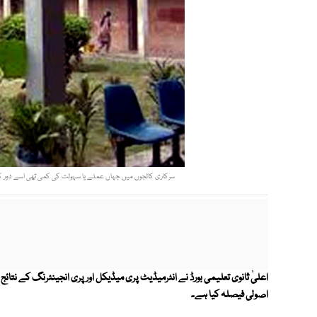
سرکاری کالجوں میں جہاں عملے یا سہولت کی کمی تھی اسے دور کرنے کا
اعلیٰ ثانوی تعلیمی بورڈ نے انٹرمیڈیٹ پری میڈیکل اور پری انجینئرنگ کے نتائ
اصولی فیصلہ کیا ہے۔