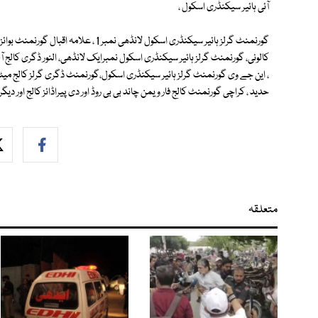
آئی ہائیر سیکنڈری اسکول ،
گورنمنٹ گرلز ہائیر سیکنڈری اسکول لانڈھی ن
کالونی، گورنمنٹ گرلز ہائیر سیکنڈری اسکول نمبرایک لانڈھی، النور ڈگری کالج 
حدید ، کراچی گورنمنٹ کالج فار ویمن چاند بی بی روڈ اور دی پیراڈائز کالج اور دیگ
متعلقہ