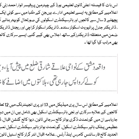
اس بات کا فیصلہ اعلیٰ ثانوی تعلیمی بورڈ کے چیئرمین پروفیسر انوار احمد زئی
اعلامیے کے مطابق یہ ایسے تعلیمی ادارے ہیںجن کے طلبا میں سے کوئی ایک ب
پچھلے 3 سال سے کالجوں اور ہائرسیکنڈری اسکولوں کی صورتحال کوبہتر بنا
، ڈائریکٹر جنرل پرائیویٹ اسکولز سندھ، ڈائریکٹر اسکولز کراچی اور ریجنل ڈائریک
ضمن میں متعلقہ ڈائریکٹرزکے ساتھ اجلاس بھی کیے گئے، ایسے سرکاری کالجو
بھی مرتب کیا گیا تھا ۔
اعلامی
کالجوں کے علاوہ سرکاری اور نجی ہائرسیکنڈری اسکول بھی شامل ہیں،ان میں دونو
جارہاہے ان میں گورنمنٹ ڈگری بوائز کالج سرجانی ٹائون، دیوا کالج گلشن اقبال
الحدید کالج فار سائنس کامرس اینڈ آرٹس ، علامہ اقبال انٹر گرلز کالج اسٹیل ٹائون 