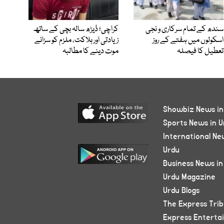
سندھ کے تمام سرکاری و نجی
کراچی؛ ڈیڑھ سالہ بچی کے ساتھ
اسکولوں میں ہفتے کے روز
زیادتی اور ہلاکت، ملزم کو سزائے
تعطیل کا فیصلہ
موت دینے کا مطالبہ
Showbiz News in
Sports News in U
International Ne
Urdu
Business News in
Urdu Magazine
Urdu Blogs
The Express Tri
Express Enterta