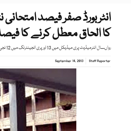
کا الحاق معطل کرنے کا فیصل
رواںسال انٹرمیڈیٹ پری میڈیکل میں 13 اور پری انجینئرنگ میں 12 نجی وسرکاری تعلیمی اداروں کے سارے طالبعلم ناکام۔
September 14, 2013
Staff Reporter