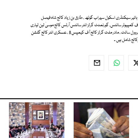
مبر 1 ، علامہ اقبال گورنمنٹ بوائز ہائیر سیکنڈری اسکول سہراب گوٹھ ، طارق بن زیاد کالج شاہ فیصل
آف کمپیوٹر سائنس، گورنمنٹ گرلز انٹر سائنس آرٹس کالج موسیٰ لین لیاری
، این جے وی گورنمنٹ گرلز ہائیر سیکنڈری اسکول،گورنمنٹ ڈگری گرلز کالج میٹروول سائٹ ، مادر ملت گرلز کالج آف کیمپس II ، عسکری انٹر کالج گلشن
رکالج شامل ہیں ۔