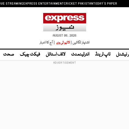
IVE STREAMING
EXPRESS ENTERTAINMENT
CRICKET PAKISTAN
TODAY'S PAPER
AUGUST 06, 2026
اشتہار لگائیں |
لائیو ٹی وی
| آج کا اخبار
ر نیشنل
ٹاپ ٹرینڈ
انٹرٹینمنٹ
لائف اسٹائل
فیکٹ چیک
صحت