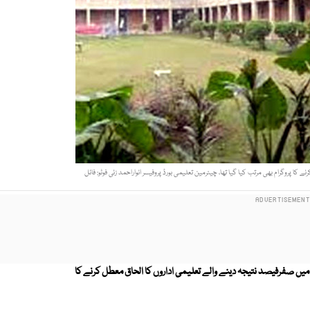
 پروگرام بھی مرتب کیا گیا تھا، چیئرمین تعلیمی بورڈ پروفیسر انواراحمد زئی فوٹو: فائل
ج میں صفرفیصد نتیجہ دینے والے تعلیمی اداروں کا الحاق معطل کرنے کا