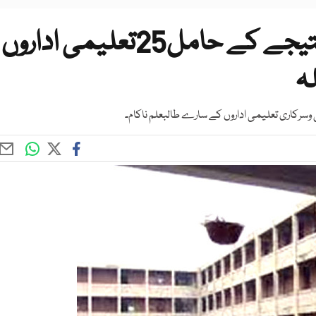
انٹربورڈ صفر فیصد امتحانی نتیجے کے حامل25تعلیمی اداروں
ہ