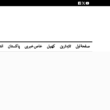
صفحۂ اول
تازہ ترین
کھیل
خاص خبریں
پاکستان
انٹ