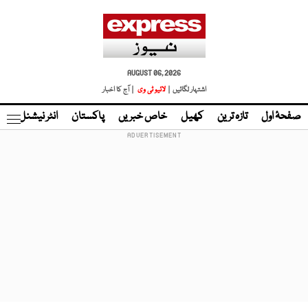
AUGUST 06, 2026
اشتہار لگائیں |
لائیو ٹی وی
| آج کا اخبار
صفحۂ اول
تازہ ترین
کھیل
خاص خبریں
پاکستان
انٹر نیشنل
ٹا