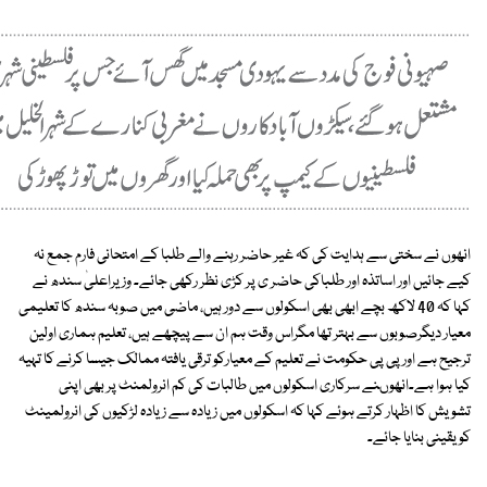
انھوں نے سختی سے ہدایت کی کہ غیر حاضر رہنے والے طلبا کے امتحانی فارم جمع نہ
کیے جائیں اور اساتذہ اور طلباکی حاضر ی پر کڑی نظر رکھی جائے۔ وزیراعلیٰ سندھ نے
کہا کہ 40 لاکھ بچے ابھی بھی اسکولوں سے دور ہیں، ماضی میں صوبہ سندھ کا تعلیمی
معیار دیگرصوبوں سے بہتر تھا مگراس وقت ہم ان سے پیچھے ہیں، تعلیم ہماری اولین
ترجیح ہے اور پی پی حکومت نے تعلیم کے معیارکو ترقی یافتہ ممالک جیسا کرنے کا تہیہ
کیا ہوا ہے۔انھوںنے سرکاری اسکولوں میں طالبات کی کم انرولمنٹ پر بھی اپنی
تشویش کا اظہار کرتے ہوئے کہا کہ اسکولوں میں زیادہ سے زیادہ لڑکیوں کی انرولمینٹ
کویقینی بنایا جائے۔