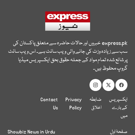
express.pk
خبروں اور حالات حاضرہ سے متعلق پاکستان کی
سب سے زیادہ وزٹ کی جانے والی ویب سائٹ ہے۔ اس ویب سائٹ
پر شائع شدہ تمام مواد کے جملہ حقوق بحق ایکسپریس میڈیا
گروپ محفوظ ہیں۔
ایکسپریس
ضابطہ
Privacy
Contact
کے بارے
اخلاق
Policy
Us
میں
صفحۂ اول
Showbiz News in Urdu