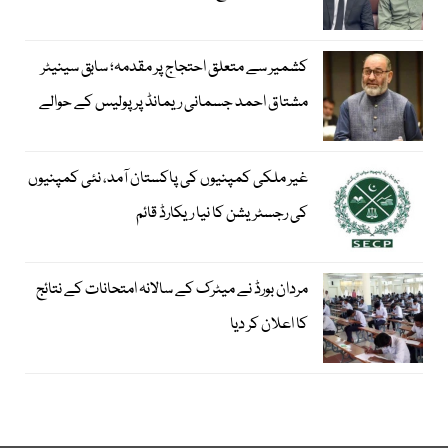
کشمیر سے متعلق احتجاج پر مقدمہ؛ سابق سینیٹر
مشتاق احمد جسمانی ریمانڈ پر پولیس کے حوالے
غیر ملکی کمپنیوں کی پاکستان آمد، نئی کمپنیوں
کی رجسٹریشن کا نیا ریکارڈ قائم
مردان بورڈ نے میٹرک کے سالانہ امتحانات کے نتائج
کا اعلان کر دیا