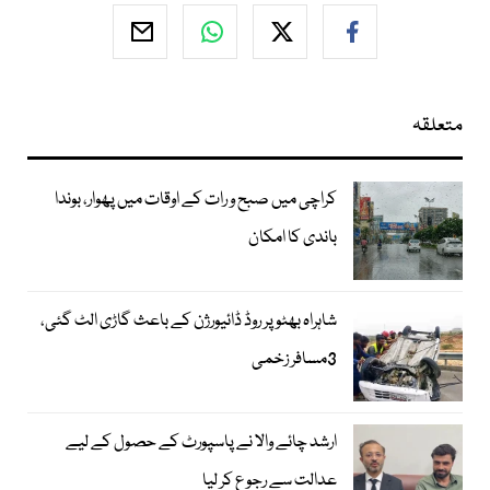
متعلقہ
کراچی میں صبح و رات کے اوقات میں پھوار، بوندا
باندی کا امکان
شاہراہ بھٹو پر روڈ ڈائیورژن کے باعث گاڑی الٹ گئی،
3مسافر زخمی
ارشد چائے والا نے پاسپورٹ کے حصول کے لیے
عدالت سے رجوع کر لیا