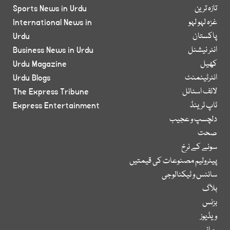
تازہ ترین
Sports News in Urdu
غزہ لہو لہو
International News in
پاکستان
Urdu
انٹر نیشنل
Business News in Urdu
کھیل
Urdu Magazine
انٹرٹینمنٹ
Urdu Blogs
لائف اسٹائل
The Express Tribune
ٹاپ ٹرینڈ
Express Entertainment
دلچسپ و عجیب
صحت
سونے کے نرخ
پیٹرولیم مصنوعات کی قیمتیں
سائنس و ٹیکنالوجی
بلاگ
بزنس
ویڈیوز