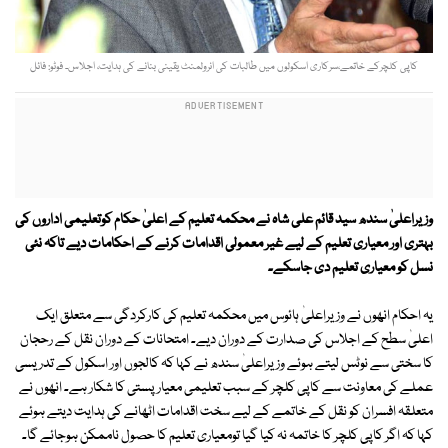
کاپی کلچرکے خاتمے،سرکاری اسکولوں میں طالبات کی انرولمنٹ یقینی بنانے کی ہدایت، اجلاس۔ فوٹو: فائل
وزیراعلیٰ سندھ سید قائم علی شاہ نے محکمہ تعلیم کے اعلیٰ حکام کوتعلیمی اداروں کی
بہتری اور معیاری تعلیم کے لیے غیر معمولی اقدامات کرنے کے احکامات دیے تاکہ نئی
نسل کو معیاری تعلیم دی جاسکے۔
یہ احکام انھوں نے وزیراعلیٰ ہائوس میں محکمہ تعلیم کی کارکردگی سے متعلق ایک
اعلیٰ سطح کے اجلاس کی صدارت کے دوران دیے۔ امتحانات کے دوران نقل کے رحجان
کا سختی سے نوٹس لیتے ہوئے وزیراعلیٰ سندھ نے کہا کہ کالجوں اور اسکول کے تدریسی
عملے کی معاونت سے کاپی کلچر کے سبب تعلیمی معیار پستی کا شکار ہے۔ انھوں نے
متعلقہ افسران کو نقل کے خاتمے کے لیے سخت اقدامات اٹھانے کی ہدایت دیتے ہوئے
کہا کہ اگر کاپی کلچر کا خاتمہ نہ کیا گیا تومعیاری تعلیم کا حصول ناممکن ہوجائے گا۔