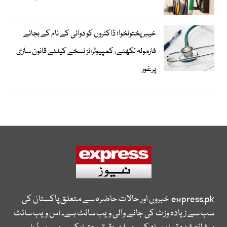
خیبرپختونخوا؛ ڈاکٹروں کو دوائی کے نام کے بجائے
فارمولہ لکھنے، کمپیوٹرائز نسخے کیلئے قانون سازی
پرغور
express.pk
خبروں اور حالات حاضرہ سے متعلق پاکستان کی
سب سے زیادہ وزٹ کی جانے والی ویب سائٹ ہے۔ اس ویب سائٹ