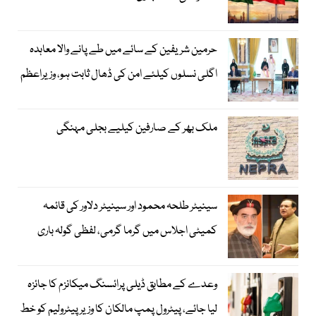
حرمین شریفین کے سائے میں طے پانے والا معاہدہ
اگلی نسلوں کیلئے امن کی ڈھال ثابت ہو، وزیراعظم
ملک بھر کے صارفین کیلیے بجلی مہنگی
سینیٹر طلحہ محمود اور سینیٹر دلاور کی قائمہ
کمیٹی اجلاس میں گرما گرمی، لفظی گولہ باری
وعدے کے مطابق ڈیلی پرائسنگ میکانزم کا جائزہ
لیا جائے، پیٹرول پمپ مالکان کا وزیرپیٹرولیم کو خط