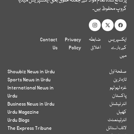
پر شائع شدہ تمام مواد کے جملہ حقوق بحق ایکسپریس میڈیا
گروپ محفوظ ہیں۔
ایکسپریس
ضابطہ
Privacy
Contact
کے بارے
اخلاق
Policy
Us
میں
صفحۂ اول
Showbiz News in Urdu
تازہ ترین
Sports News in Urdu
غزہ لہو لہو
International News in
پاکستان
Urdu
انٹر نیشنل
Business News in Urdu
کھیل
Urdu Magazine
انٹرٹینمنٹ
Urdu Blogs
لائف اسٹائل
The Express Tribune