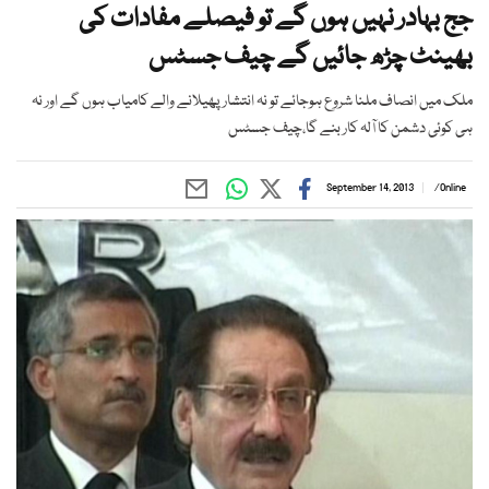
جج بہادر نہیں ہوں گے تو فیصلے مفادات کی
بھینٹ چڑھ جائیں گے چیف جسٹس
ملک میں انصاف ملنا شروع ہوجائے تو نہ انتشار پھیلانے والے کامیاب ہوں گے اور نہ
ہی کوئی دشمن کا آلہ کار بنے گا،چیف جسٹس
September 14, 2013
/
Online