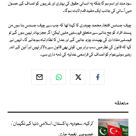
سود مند اور اہم ہو گا بلكہ یہ انسانی حقوق كی بہتری اور غریبوں کو انصاف کے حصول
میں آسانی كی جانب ایک مفید قدم ثابت ہوگا۔
چیف جسٹس افتخار محمد چوہدری کا کہنا تھا کہ جب سے چیف جسٹس بنا ہوں من
پسند افراد کو جج بنانے سے متعلق فہرستیں ملیں لیکن اگر ججز بہادر نہیں ہوں گے تو
فیصلے مفادات کی بھینٹ چڑھ جائیں گے اور عدل کا نظام تباہ ہوجائے گا۔ انہوں نے
کہا کہ قانون کی نظر میں سب برابر ہیں، کوئی بھی قانون سے بالاتر نہیں اور آئین کے اندر
رہتے ہوئےعوام کو انصاف کی فراہمی عدلیہ کی ذمہ داری ہے۔
متعلقہ
‘ترکیہ، سعودیہ، پاکستان، اسلامی دنیا کے نگہبان’،
خصوصی نغمہ جاری