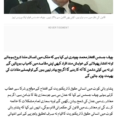
قانون کی نظر میں سب برابر ہیں، کوئی بھی قانون سے بالاتر نہیں ، چیف جسٹس فوٹو: ایکسپریس نیوز
چیف جسٹس افتخار محمد چوہدری نے کہا ہے کہ ملک میں انصاف ملنا شروع ہوجائے
تو نہ انتشار پھیلانے کے خواہش مند افراد کبھی اپنی مقاصد میں کامیاب ہو پائیں گے
اور نہ ہی کوئی دشمن کا آلہ کار بنے گا اگرجج بہادر نہیں ہوں گے تو فیصلے مفادات کی
بھینٹ چڑھ جائیں گے
پشاور ہائی کورٹ میں انسانی حقوق ڈائریکٹوریٹ کے افتتاح کے موقع پر شرکا سے خطاب
کرتے ہوئے چیف جسٹس نے کہا کہ عدل ہی ہے جو ہماری بقا كا ضامن ہے، اگر ہم
معاشرے میں عدل كی شمع روشن ركھیں گے تو یہ ہماری تمام مشكلات كا خاتمہ
كرے گی اور معاشرے میں قانون كی حكمرانی قائم ہوگی۔ انہوں نے کہا کہ پشاور ہائی
كورٹ میں انسانی حقوق ڈائریكٹوریٹ كا قیام نہ صرف تحقیق وتجزیے كے لئے انتہائی