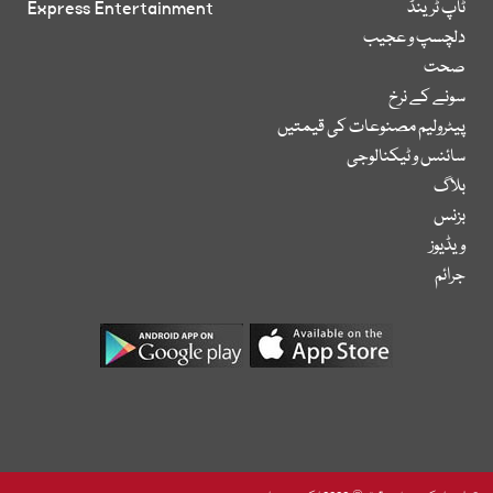
ٹاپ ٹرینڈ
Express Entertainment
دلچسپ و عجیب
صحت
سونے کے نرخ
پیٹرولیم مصنوعات کی قیمتیں
سائنس و ٹیکنالوجی
بلاگ
بزنس
ویڈیوز
جرائم