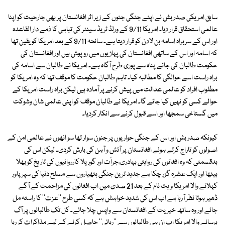
سابق امریکی صدر بش نے اپنے جنگی جنوں کے زیر اثر افغانستان پر بھی جارحیت کو اپنا
عالمی استحقاق قرار دیا۔ امریکا 9/11 کے ورلڈ ٹریڈ سینٹر کی تباہی کا ذمے دار القاعدہ
اور اس کے سربراہ اسامہ بن لادن کو قرار دیتا ہے۔ سانحہ 9/11 کے بعد امریکا کو یقین تھا
کہ اسامہ اور اس کے ساتھی افغانستان کی پہاڑیوں میں روپوش ہیں اور افغانستان کی
حکومت طالبان کی جائے پناہ سے پوری طرح آگاہ ہے۔ امریکا نے طالبان سے اسامہ کی
براہ راست اسے حوالگی کا مطالبہ کیا۔ تاہم طالبان حکومت کا موقف تھا کہ وہ امریکا کو
مطلوب افراد کو عالمی عدالت میں پیش کرنے پر آمادہ ہیں لیکن براہ راست امریکا کے
حوالے کسی کو نہیں کیا جائے گا۔ امریکا نے طالبان موقف کو اپنی عالمی شان وشوکت
میں گستاخی سمجھا اور اسے قبول کرنے سے انکار کردیا۔
کیونکہ صدر بش اور اس کے جنگی حواریوں پر جنون سوار تھا سو انھوں نے عالمی امن کے
اصولوں کو تاراج کرتے ہوئے افغانستان پر آتش و آہن کی بارش کردی۔ لیکن اس کی
بدقسمتی کہ وہ افغانوں کی روایتی بہادری،جرأت اور گوریلا کارروائیوں کی تاریخ کو بھلا
بیٹھا اور ایک عشرہ گزر چکا ہے جدید ترین جنگی ہتھیاروں سے مسلح دنیا کی سپرپاور
کہلانے والا امریکا ویت نام کے بعد 21 صدی میں اب افغانوں کی مزاحمت کے آگے
ڈھیر ہوتا نظر آرہا ہے اب اس کی شدید خواہش ہے کہ کسی طرح ''عزت'' کا راستہ مل
جائے اور وہ ساتھ خیریت کے افغانستان سے واپس چلا جائے۔ کل تک طالبانوں پر آگ
برسانے والا امریکا اب ان ہی طالبانوں سے ''رہائی'' حاصل کرنے کے لیے مذاکرات کر رہا