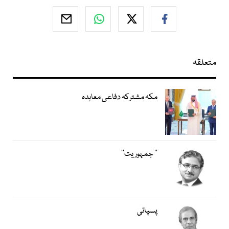
متعلقہ
مکہ مشترکہ دفاعی معاہدہ
’’ جمہوریت‘‘
پسپائی