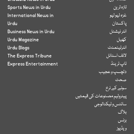
تازہ ترین
Sports News in Urdu
غزہ لہو لہو
International News in
پاکستان
Urdu
انٹر نیشنل
Business News in Urdu
کھیل
Urdu Magazine
انٹرٹینمنٹ
Urdu Blogs
لائف اسٹائل
The Express Tribune
ٹاپ ٹرینڈ
Express Entertainment
دلچسپ و عجیب
صحت
سونے کے نرخ
پیٹرولیم مصنوعات کی قیمتیں
سائنس و ٹیکنالوجی
بلاگ
بزنس
ویڈیوز