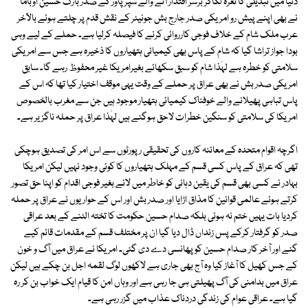
دنیا میں تبدیلی کا نعرہ لگاکر برسر اقتدار آنے والے سپرپاور کے صدر بارک حسین اوباما
نے بھی اپنے پیش رو امریکی صدر جارج بش جونیئر کے نقش قدم پر چلتے ہوئے بالآخر
عرب ملک شام کے خلاف فوجی کارروائی کرنے کا فیصلہ کرلیا ہے۔ حملے کے لیے وہی
بودا جواز تراشا گیا کہ شام کے پاس بھی کیمیائی ہتھیاروں کا ذخیرہ ہے جس سے امریکی
سلامتی کو خطرہ ہے لہٰذا شام کو سبق سکھائے بغیرامریکا غیر محفوظ رہے گا۔ سابق
امریکی صدر بش نے بھی عراق پر حملے کے وقت یہی موقف اختیار کیا تھا کہ اس کے
پاس تباہی پھیلانے والے خوفناک کیمیائی ہتھیار موجود ہیں جن سے مغرب بالخصوص
امریکا کی سلامتی کو سنگین خطرات لاحق ہوگئے ہیں لہٰذا عراق پر حملہ ناگزیر ہے۔
اگرچہ اقوام متحدہ کے معائنہ کاروں کی تحقیقی رپورٹوں سے اس امر کی تصدیق ہوچکی
تھی کہ عراق کے پاس کسی قسم کے مہلک ہتھیاروں کا کوئی وجود نہیں لیکن امریکا
بہادر نے کسی بھی قسم کی یقین دہانی کو خاطر میں لائے بغیر فوجی اقدام کو اپنا حق تصور
کرتے ہوئے عالمی قوانین کا مذاق اڑایا اور صدر بش اور اس کے حواریوں نے عراق پر حملہ
کردیا بات یہیں ختم نہ ہوئی بلکہ صدام حسین حکومت کا تختہ الٹنے کے بعد عراقی
صدر کو گرفتار کرکے پس زنداں ڈال دیا گیا ان پر مختلف قسم کے مقدمات قائم کیے
گئے اور آخر کار صدام حسین کو پھانسی دے دی گئی۔ امریکا نے عراق میں آگ و خون
کے جس کھیل کا آغاز کیا وہ آج بھی جاری ہے لاکھوں لوگ لقمہ اجل بن چکے ہیں لیکن
عراق میں بدامنی کی آگ پھیلتی ہی جا رہی ہے اور وہاں امن کا قیام ایک خواب بن کر رہ
گیا ہے۔ عراقی عوام کی زندگی دردناک عذاب میں گزر رہی ہے۔