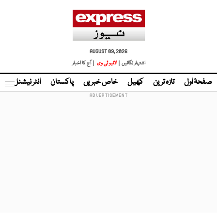
AUGUST 09, 2026
اشتہار لگائیں |
لائیو ٹی وی
| آج کا اخبار
صفحۂ اول
تازہ ترین
کھیل
خاص خبریں
پاکستان
انٹر نیشنل
ٹا