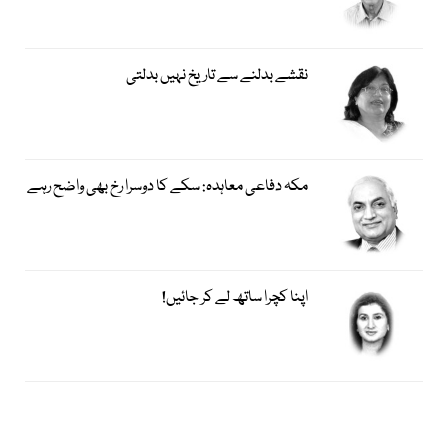
نقشے بدلنے سے تاریخ نہیں بدلتی
مکہ دفاعی معاہدہ: سکے کا دوسرا رخ بھی واضح رہے
اپنا کچرا ساتھ لے کر جائیں!