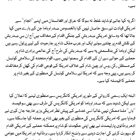
ہے۔
اگر یہ کہا جائے تو شاید غلط نہ ہوگا کہ عراق اور افغانستان میں اپنے ''انجام'' سے
امریکی قیادت نے سبق حاصل نہیں کیا بالخصوص صدر اوباما جن کے بارے میں کہا
جاتا تھا کہ وہ سابق امریکی صدر بش کے جنگی اقدام کے مخالف ہیں آج ان ہی صدر بش
کے نقش قدم پر چلتے ہوئے ایک اور عرب ملک شام پر جارحیت کے لیے پرتول رہے ہیں
لیکن اوباما کی بدقسمتی یہ ہے کہ صدر بش کی طرح آج کی عالمی برادری شام پر
حملے کے حوالے سے ان کے اقدام کی ہمنوا نہیں ہے۔ اقوام متحدہ کی سلامتی کونسل
کے مستقل رکن روس اور چین شام کے خلاف امریکا کے فوجی اقدام کی کھل کر مخالفت
کر رہے ہیں۔ یہی وجہ ہے کہ امریکا نے سلامتی کونسل کی منظوری کے بغیر شام پر
حملے کا فیصلہ کیا ہے۔
البتہ ایک رسمی کارروائی کے طور پر امریکی کانگریس سے منظوری لینے کا اعلان کیا
ہے لیکن شنید ہے کہ صدر اوباما کو امریکی کانگریس کی طرف سے بھی سو فیصد
''ہاں'' ملنا ممکن نہیں غالباً اسی خدشے کے پیش نظر امریکی وزیر خارجہ جان کیری نے
فرمایا ہے کہ امریکی کانگریس کی منظوری کے بغیر بھی شام پر حملہ کیا جاسکتا ہے۔
ادھر برطانوی پارلیمنٹ نے بھی اپنی حکومت کو شام پر ممکنہ حملے کے امریکی اقدام
کو سپورٹ کرنے کی اجازت دینے سے واضح انکار کردیا ہے۔ برطانیہ اور امریکا میں عوامی