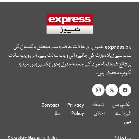
express.pk
خبروں اور حالات حاضرہ سے متعلق پاکستان کی
سب سے زیادہ وزٹ کی جانے والی ویب سائٹ ہے۔ اس ویب سائٹ
پر شائع شدہ تمام مواد کے جملہ حقوق بحق ایکسپریس میڈیا
گروپ محفوظ ہیں۔
ایکسپریس
ضابطہ
Privacy
Contact
کے بارے
اخلاق
Policy
Us
میں
صفحۂ اول
Showbiz News in Urdu