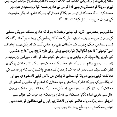
سطح پر بھی شام پر امریکی حملے کے خلاف زبردست مظاہرے شروع ہوگئے ہیں۔ روس
نے تو امریکا کو دھمکی دی ہے کہ اگر اس نے شام پر حملہ کیا تو وہ سعودی عرب پر
حملہ کردے گا جب کہ ایران نے امریکا کو خبردار کیا ہے کہ شام پر امریکی جارحیت
کی صورت میں وہ اسرائیل کو نشانہ بنائے گا۔
مذکورہ پس منظر میں اگر یہ کہا جائے تو غلط نہ ہوگا کہ شام پر ممکنہ امریکی حملے
کی صورت میں نہ صرف مشرق وسطیٰ کا خطہ آتش و آہن کی لپیٹ میں آجائے گا بلکہ
تیسری عالمی جنگ چھڑنے کے امکانات بھی بڑھ جائیں گے۔ کیا امریکی صدر اوباما نے
اسی''تبدیلی'' کا نعرہ لگایا تھا؟ کیا وہ اپنے پیش روکی طرح تاریخ میں ''جارح حکمراں''
کے طور پر اپنا نام رقم کرانا چاہتے ہیں؟ صدر بش کو فیصلہ کن اقدام سے قبل ہزار مرتبہ ہر
زاویے سے سوچ لینا چاہیے۔ پاکستان خطے کا اہم ملک ہونے کے ناتے حالات پر گہری
نظر رکھے ہوئے ہے۔ دفتر خارجہ کے ترجمان کے مطابق پاکستان نے شام پر حملے کی
مخالفت کرتے ہوئے امریکا کو مسئلے کا پرامن حل تلاش کرنے کا مشورہ دیا ہے اور
امریکا سے کہا ہے کہ شام کی سلامتی و خودمختاری کا احترام کیا جائے۔ پاکستان ان
ممالک کے ساتھ کھڑا ہے جو شام پر امریکی حملے کے مخالف ہیں۔ مذکورہ صورت
حال سے بخوبی اندازہ لگایا جاسکتا ہے کہ شام پر ممکنہ جارحیت کے حوالے سے
امریکی صدر بارک اوباما عالمی تنہائی کا شکار ہیں اور ان کے مخالفین کی تعداد میں
عوامی و حکومتی ہر دو سطح پر اضافہ ہو رہا ہے۔