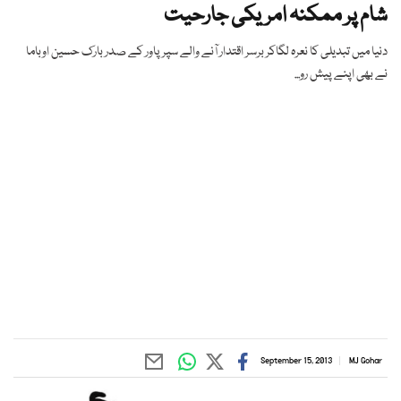
شام پر ممکنہ امریکی جارحیت
دنیا میں تبدیلی کا نعرہ لگاکر برسر اقتدار آنے والے سپرپاور کے صدر بارک حسین اوباما
نے بھی اپنے پیش رو...
September 15, 2013
MJ Gohar