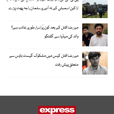
اراکین اسمبلی کے نہ آنے پر سلمان راجہ پھٹ پڑے
میر رضا قتل کے بعد کون پُراسرار طور پر غائب ہے؟
والد کی میڈیا سے گفتگو
میر رضا قتل کیس میں مشکوک گیسٹ ہاؤس سے
متعلق پیش رفت