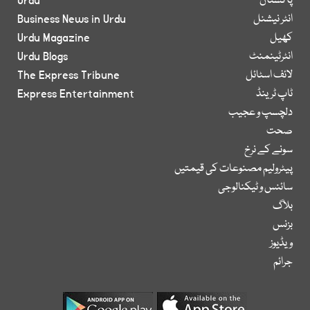
پاکستان
Urdu
انٹر نیشنل
Business News in Urdu
کھیل
Urdu Magazine
انٹرٹینمنٹ
Urdu Blogs
لائف اسٹائل
The Express Tribune
ٹاپ ٹرینڈ
Express Entertainment
دلچسپ و عجیب
صحت
سونے کے نرخ
پیٹرولیم مصنوعات کی قیمتیں
سائنس و ٹیکنالوجی
بلاگ
بزنس
ویڈیوز
جرائم