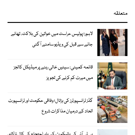
متعلقہ
لاہور؛ پولیس حراست میں خواتین کی ہلاکت، تھانے
جانے سے قبل کی ویڈیو سامنے آگئی
قائمہ کمیٹی: سیٹیں خالی رہنے پر میڈیکل کالجز
میں میرٹ کم کرنے کی تجویز
گڈز ٹرانسپورٹرز کی ہڑتال؛ وفاقی حکومت اور ٹرانسپورٹ
اتحاد کے درمیان مذاکرات شروع
پی ٹی آئی کی ہائیکورٹ کے باہر احتجاج کی کال ناکام،