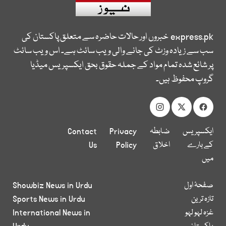
express.pk
خبروں اور حالات حاضرہ سے متعلق پاکستان کی
سب سے زیادہ وزٹ کی جانے والی ویب سائٹ ہے۔ اس ویب سائٹ
پر شائع شدہ تمام مواد کے جملہ حقوق بحق ایکسپریس میڈیا
گروپ محفوظ ہیں۔
ایکسپریس
ضابطہ
Privacy
Contact
کے بارے
اخلاق
Policy
Us
میں
صفحۂ اول
Showbiz News in Urdu
تازہ ترین
Sports News in Urdu
غزہ لہو لہو
International News in