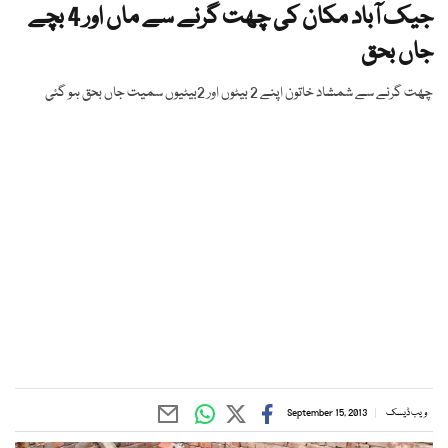
جیک آباد مکان کی چھت گرنے سے ماں اور 4 بچے
جاں بحق
چھت گرنے سے شمشاد خاتون اپنے 2 بیٹوں اور 2بیٹیوں سمیت جاں بحق ہو گئی
ویب ڈیسک
September 15, 2013