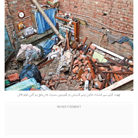
چھت گرنے سے شمشاد خاتون اپنے 2 بیٹوں اور 2بیٹیوں سمیت جاں بحق ہو گئی۔ فوٹو: فائل