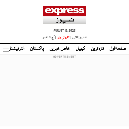
AUGUST 10, 2026
اشتہار لگائیں |
لائیو ٹی وی
| آج کا اخبار
صفحۂ اول
تازہ ترین
کھیل
خاص خبریں
پاکستان
انٹر نیشنل
ٹا