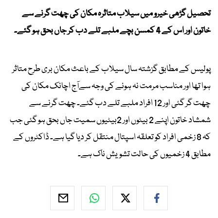
تحصیل گڑھی خیرو میں سیلاب متاثرہ مکان کی چھت گرنے سے
خاتون اور اس کے 4 کمسن بچے ملبے تلے دب کر جاں بحق ہو گئے۔
پولیس کے مطابق گزشتہ سال سیلاب کے باعث مکان بری طرح متاثر
ہوا تھا اور مناسب مرمت نہ ہونے کی وجہ سےآج اچانک مکان کی
چھت گر گئی اور 12 افراد ملبے تلے دب گئے۔ چھت گرنے سے
شمشاد خاتون اپنے 2 بیٹوں اور 2بیٹیوں سمیت جاں بحق ہو گئی جب
کہ 8 زخمی افراد کو تعلقہ اسپتال منتقل کر دیا گیا ہے۔ ڈاکٹروں کے
مطابق 4 زخمیوں کی حالت تشویش ناک ہے۔