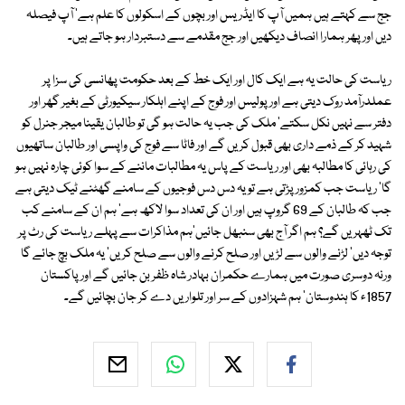
جج سے کہتے ہیں ہمیں آپ کا ایڈریس اور بچوں کے اسکولوں کا علم ہے' آپ فیصلہ
دیں اور پھر ہمارا انصاف دیکھیں اور جج مقدمے سے دستبردار ہو جاتے ہیں۔
ریاست کی حالت یہ ہے ایک کال اور ایک خط کے بعد حکومت پھانسی کی سزا پر
عملدرآمد روک دیتی ہے اور پولیس اور فوج کے اپنے اہلکار سیکیورٹی کے بغیر گھر اور
دفتر سے نہیں نکل سکتے' ملک کی جب یہ حالت ہو گی تو طالبان یقینا میجر جنرل کو
شہید کر کے ذمے داری بھی قبول کریں گے اور فاٹا سے فوج کی واپسی اور طالبان ساتھیوں
کی رہائی کا مطالبہ بھی اور ریاست کے پاس یہ مطالبات ماننے کے سوا کوئی چارہ نہیں ہو
گا' ریاست جب کمزور پڑتی ہے تو یہ دس دس فوجیوں کے سامنے گھٹنے ٹیک دیتی ہے
جب کہ طالبان کے 69 گروپ ہیں اور ان کی تعداد سوا لاکھ ہے' ہم ان کے سامنے کب
تک ٹھہریں گے؟ ہم اگر آج بھی سنبھل جائیں'ہم مذاکرات سے پہلے ریاست کی رٹ پر
توجہ دیں' لڑنے والوں سے لڑیں اور صلح کرنے والوں سے صلح کریں' یہ ملک بچ جائے گا
ورنہ دوسری صورت میں ہمارے حکمران بہادر شاہ ظفر بن جائیں گے اور پاکستان
1857ء کا ہندوستان' ہم شہزادوں کے سر اور تلواریں دے کر جان بچائیں گے۔