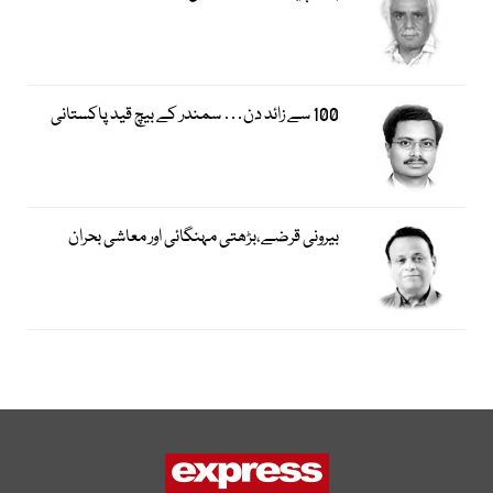
100 سے زائد دن… سمندر کے بیچ قید پاکستانی
بیرونی قرضے،بڑھتی مہنگائی اور معاشی بحران