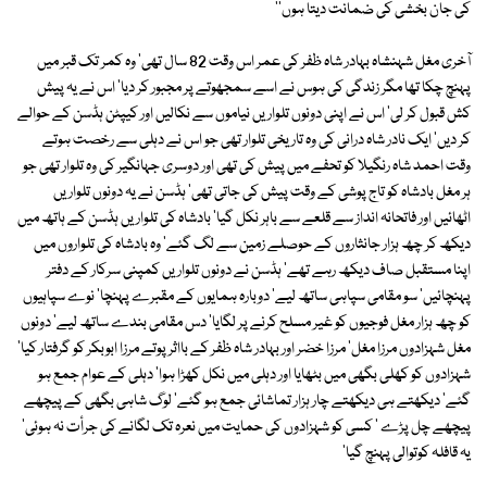
کی جان بخشی کی ضمانت دیتا ہوں''
آخری مغل شہنشاہ بہادر شاہ ظفر کی عمر اس وقت 82 سال تھی' وہ کمر تک قبر میں
پہنچ چکا تھا مگر زندگی کی ہوس نے اسے سمجھوتے پر مجبور کر دیا' اس نے یہ پیش
کش قبول کر لی' اس نے اپنی دونوں تلواریں نیاموں سے نکالیں اور کیپٹن ہڈسن کے حوالے
کر دیں' ایک نادر شاہ درانی کی وہ تاریخی تلوار تھی جو اس نے دہلی سے رخصت ہوتے
وقت احمد شاہ رنگیلا کو تحفے میں پیش کی تھی اور دوسری جہانگیر کی وہ تلوار تھی جو
ہر مغل بادشاہ کو تاج پوشی کے وقت پیش کی جاتی تھی' ہڈسن نے یہ دونوں تلواریں
اٹھائیں اور فاتحانہ انداز سے قلعے سے باہر نکل گیا' بادشاہ کی تلواریں ہڈسن کے ہاتھ میں
دیکھ کر چھ ہزار جانثاروں کے حوصلے زمین سے لگ گئے' وہ بادشاہ کی تلواروں میں
اپنا مستقبل صاف دیکھ رہے تھے' ہڈسن نے دونوں تلواریں کمپنی سرکار کے دفتر
پہنچائیں' سو مقامی سپاہی ساتھ لیے' دوبارہ ہمایوں کے مقبرے پہنچا' نوے سپاہیوں
کو چھ ہزار مغل فوجیوں کو غیر مسلح کرنے پر لگایا' دس مقامی بندے ساتھ لیے' دونوں
مغل شہزادوں مرزا مغل' مرزا خضر اور بہادر شاہ ظفر کے بااثر پوتے مرزا ابوبکر کو گرفتار کیا'
شہزادوں کو کھلی بگھی میں بٹھایا اور دہلی میں نکل کھڑا ہوا' دہلی کے عوام جمع ہو
گئے' دیکھتے ہی دیکھتے چار ہزار تماشائی جمع ہو گئے' لوگ شاہی بگھی کے پیچھے
پیچھے چل پڑے ' کسی کو شہزادوں کی حمایت میں نعرہ تک لگانے کی جرأت نہ ہوئی'
یہ قافلہ کوتوالی پہنچ گیا'