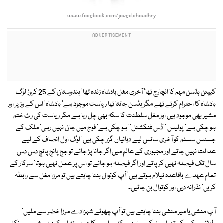
www.facebook.com/javed.chaudhry
کیپٹن ہڈسن مہم کا انچارج تھا' آخری مغل بادشاہ زندہ تھا' ہندوستان کے 25 کروڑ لوگ
بادشاہ کا احترام کرتے تھے مگر ہڈسن جانتا تھا ریاست موجود ہے' بادشاہ' اس کے وزیر اور
مشیر بھی موجود ہیں اور مغل سلطنت کا سکہ بھی چل رہا ہے مگر ریاست کی رٹ ختم
ہو چکی ہے' پولیس ''ڈس فنکشنل'' ہو چکی ہے' فوج میں جان نہیں رہی' ملک کے
جسٹس سسٹم کو آخری سانس لیے دہائیاں گزر چکی ہیں' لوگ اول انصاف کے لیے
عدالت نہیں جاتے اور مجبوری کے عالم میں اگر جانا پڑ جائے تو جج پانچ پانچ دس دس
سال تک فیصلہ نہیں کر پاتے اور اگر فیصلہ ہو جائے تو اس پر عمل نہیں ہوتا' سرکار کے
تمام عہدے باقاعدہ نیلام ہوتے ہیں' آپ کوتوال بننا چاہتے ہیں تو مرزا مغل سے رابطہ
کریں' نذرانہ دیں اور کوتوال بن جائیں۔
آپ منشی یا میر منشی بننا چاہتے ہیں تو آپ چھوٹے شہزادے مرزا خضر سے ملیں'