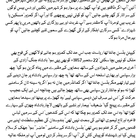
طلائی سکوں کی تھیلی ان کے سامنے رکھیں اور سرکاری پروانہ لے کر دہلی شہر میں نکل
آئیں' آپ اگر طاقتور ہیں تو آپ گھوڑے پر سوار ہو کر شہر میں نکلیں اور دس بیس لوگوں
کے سر اتار کر گھر چلے جائیں' آپ کو کوئی نہیں پوچھے گا اور آپ اگر کمزور' مسکین یا
غریب ہیں تو مرنا آپ کا مقدر ہے' آپ غربت اور بے روزگاری کے ہاتھوں مریں یا پھر کسی
شہزادے' کسی سرکاری اہلکار کے ترکی گھوڑے کے سموں تلے کچلے جائیں' آپ کو
بہرحال مرنا ہوگا۔
کیپٹن ہڈسن جانتا تھا ریاست جب اس حد تک کمزور ہو جائے تو لاکھوں کی فوج بھی
ملک کو نہیں بچا سکتی' 22 ستمبر 1857ء کو بھی یہی ہوا' بادشاہ جنگ آزادی کے
آخری مرحلے میں شہزادوں کے ساتھ ہمایوں کے مقبرے میں پناہ گزین ہو گیا' چھ
ہزار سپاہی اور بھاری اسلحہ اس کے ساتھ تھا' یہ چھ ہزار سپاہی بادشاہ پر جان دینے کے
لیے تیار تھے مگر ہڈسن جانتا تھا' اگر کمانڈر میں جان نہ ہو' اگر یہ سینہ تان کر سامنے
کھڑا نہ ہو تو جانثار ترین سپاہی بھی ساتھ چھوڑ جاتے ہیں چنانچہ اس نے ایک عجیب
حرکت کی' اس نے صرف تین دیسی سپاہی لیے' وہ گھوڑے پر بیٹھا اور سیدھا ہمایوں
کے مقبرے پہنچ گیا' ضعیف' بیمار اور نشے کے ہاتھوں لاچار بادشاہ چھڑی کے سہارے
کھڑا تھا' وہ اس حد تک کمزور ہو چکا تھا کہ اس کے کندھوں' اس کے سر میں لباس
فاخرہ اور تاج تیموری اٹھانے کی ہمت نہیں تھی' ہندوستان کی عظیم سلطنت اپنے ہی
قدموں میں گر کر ختم ہو رہی تھی' ہڈسن بادشاہ کے سامنے ''حاضر'' ہوا' جھک کر سلام
پیش کیا اور شہنشاہ کو پیش کش کی' آپ اگر سرینڈر کر دیں تو میں آپ اور ملکہ عالیہ