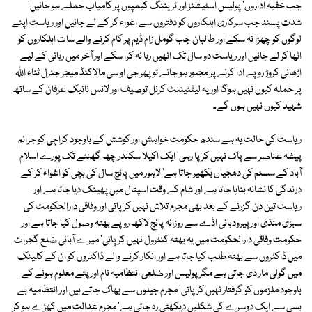
جب خفیہ اداروں' پولیس اسٹیشنز اور ٹریننگ کیمپوں پر کامیاب حملے ہو جائیں'
شدت پسند جب سرکاری اہلکاروں کو دفتروں سے اغواء کر کے لے جائیں اور ریاست اپنے
لوگوں کو چھڑا نہ سکے اور طالبان جب گومل زام ڈیم پر کام کرنے والے سات اہلکاروں کو
اٹھا کر لے جائیں اور ریاست دو سال تک انھیں رہا نہ کرا سکے اور آخر میں رہائی کے لیے
اڑھائی کروڑ روپے ادا کرنے پر مجبور ہو جائے تو پھر جی او سی مالاکنڈ میجر جنرل ثناء اللہ
پر حملہ کیوں نہیں ہوگا اور یہ لیفٹیننٹ کرنل توصیف اور لانس نائیک عرفان کے ساتھ
شہید کیوں نہیں ہوں گے۔
ریاست کی حالت یہ ہے سندھ حکومت خواہش اور کوشش کے باوجود کراچی کو جرائم
پیشہ عناصر سے پاک نہیں کر پا رہی' ایک اکیلا سکندر چھ گھنٹے تک پورے اسلام
آباد کے سسٹم کی دھجیاں بکھیر جاتا ہے' لاہور میں پانچ سال کی بچی کو اغواء کر کے
درندگی کا نشانہ بنایا جاتا ہے اور شام کے وقت اسپتال میں پھینک دیا جاتا ہے اور
ریاست تین دن گزرنے کے بعد بھی مجرم تلاش نہیں کرپاتی اور وفاقی دارالحکومت کی
سبزی منڈی اور پیرودہائی اڈے سے روزانہ پانچ لاکھ روپے بھتہ وصول کیا جاتا ہے اور
حکومت وفاقی دارالحکومت میں یہ بھتہ کنٹرول نہیں کر پاتی' میرے آبائی ضلع گجرات
میں ڈاکٹروں سے بھتہ طلب کیا جاتا ہے اور انکار کرنے والے ڈاکٹروں کو ان کے کلینک
میں گولی مار دی جاتی ہے مگر پولیس اور ضلعی انتظامیہ نام اور پتے معلوم ہونے کے
باوجود ملزموں کو گرفتار نہیں کر پاتی' مجرم جیلوں سے بھاگ جاتے ہیں اور انتظامیہ بے
بسی سے ایک دوسرے کی شکلیں دیکھتی رہ جاتی ہے' مجرم عدالت میں کھڑے ہو کر