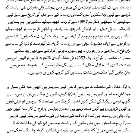
ہمایوں کے مقبرے پر جائیں تو آپ کو اس کی ہر دیوار پر تاریخ کا یہ سبق لکھا ملے گا اگر
ریاست اپنی رٹ کھو بیٹھے تو دشمن کی صفوں میں پھوٹنے والی بغاوتیں بھی ریاست کو
ڈوبنے سے نہیں بچا سکتیں' ہم پاکستانی ریاست کے باسی دنیا کی تاریخ سے سبق نہیں
سیکھتے' نہ سیکھیں مگر ہم 1857ء سے تو بہت کچھ سیکھ سکتے ہیں' ہم ہمایوں
کے مقبرے کی دیواروں اور کوتوالی کے پتھریلے راستے پر لکھی تاریخ سے تو کچھ سیکھ
سکتے ہیں اور یہ تاریخ آج چیخ چیخ کر کہہ رہی ہے ریاست کی رٹ حکمرانوں' بادشاہوں
اور فوجوں سے زیادہ مضبوط ہوتی ہے اور ریاست اگر یہ رٹ کھو دے تو دنیا کی سب سے
بڑی فوج اور ساڑھے نو ہزار جوہری بم بھی سوویت یونین کو ٹوٹنے سے نہیں بچا سکتے'
ہمارے حکمران اگر آج صرف 1857ء کی جنگ آزادی کا تجزیہ کر لیں تو انھیں اس میں
دہشت گردی کے خلاف جنگ کے سارے رنگ نظر آ جائیں گے' یہ چند لمحوں میں
جان جائیں گے' ملک میں شدت پسندوں کے گروپ کیوں بن رہے ہیں۔
یہ لوگ ملک کے مختلف حصوں میں قابض کیوں ہو رہے ہیں' انھیں خود کش بمبار اور
خودکش حملہ آور کیوں مل رہے ہیں' یہ 69 گروپ کیوں بن چکے ہیں اور ان میں سے ہر
گروپ فوجی بریگیڈ کی شکل کیوں اختیار کر چکا ہے' صنعت کار پرچیوں اور ٹیلی فونوں
پر انھیں کروڑوں روپے کیوں دے دیتے ہیں' ہماری پولیس اور فوج ان کا راستہ کیوں نہیں
روک پاتی اور ریاست اپنی تمام تر طاقت کے باوجود ان کے سامنے سرینڈر کیوں کر رہی
ہے' آپ چند لمحوں میں جان جائیں گے ریاست جب جی ایچ کیو کی حفاظت نہ کر
سکے' یہ پی ایس مہران' کامرہ ائیر بیس اور آرڈیننس فیکٹری کو نہ بچا سکے' ملک میں