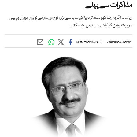
مذاکرات سے پہلے
ریاست اگر یہ رٹ کھو دے تو دنیا کی سب سے بڑی فوج اور ساڑھے نو ہزار جوہری بم بھی
سوویت یونین کو ٹوٹنے سے نہیں بچا سکتے۔
September 16, 2013
Jawed Chowhdray