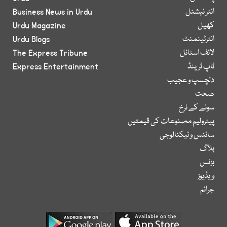
انٹر نیشنل
Business News in Urdu
کھیل
Urdu Magazine
انٹرٹینمنٹ
Urdu Blogs
لائف اسٹائل
The Express Tribune
ٹاپ ٹرینڈ
Express Entertainment
دلچسپ و عجیب
صحت
سونے کے نرخ
پیٹرولیم مصنوعات کی قیمتیں
سائنس و ٹیکنالوجی
بلاگ
بزنس
ویڈیوز
جرائم