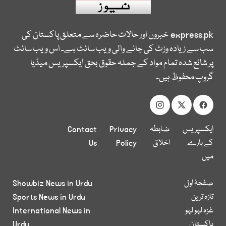
express.pk
خبروں اور حالات حاضرہ سے متعلق پاکستان کی
سب سے زیادہ وزٹ کی جانے والی ویب سائٹ ہے۔ اس ویب سائٹ
پر شائع شدہ تمام مواد کے جملہ حقوق بحق ایکسپریس میڈیا
گروپ محفوظ ہیں۔
ایکسپریس
ضابطہ
Privacy
Contact
کے بارے
اخلاق
Policy
Us
میں
صفحۂ اول
Showbiz News in Urdu
تازہ ترین
Sports News in Urdu
غزہ لہو لہو
International News in
پاکستان
Urdu