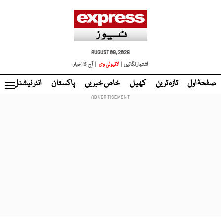
AUGUST 08, 2026
اشتہار لگائیں |
لائیو ٹی وی
| آج کا اخبار
صفحۂ اول
تازہ ترین
کھیل
خاص خبریں
پاکستان
انٹر نیشنل
ٹا