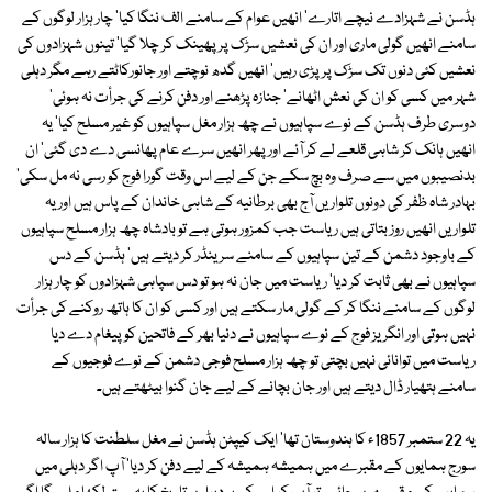
ہڈسن نے شہزادے نیچے اتارے' انھیں عوام کے سامنے الف ننگا کیا' چار ہزار لوگوں کے
سامنے انھیں گولی ماری اور ان کی نعشیں سڑک پر پھینک کر چلا گیا' تینوں شہزادوں کی
نعشیں کئی دنوں تک سڑک پر پڑی رہیں' انھیں گدھ نوچتے اور جانورکاٹتے رہے مگر دہلی
شہر میں کسی کو ان کی نعش اٹھانے' جنازہ پڑھنے اور دفن کرنے کی جرأت نہ ہوئی'
دوسری طرف ہڈسن کے نوے سپاہیوں نے چھ ہزار مغل سپاہیوں کو غیر مسلح کیا' یہ
انھیں ہانک کر شاہی قلعے لے کر آئے اور پھر انھیں سرے عام پھانسی دے دی گئی' ان
بدنصیبوں میں سے صرف وہ بچ سکے جن کے لیے اس وقت گورا فوج کو رسی نہ مل سکی'
بہادر شاہ ظفر کی دونوں تلواریں آج بھی برطانیہ کے شاہی خاندان کے پاس ہیں اور یہ
تلواریں انھیں روز بتاتی ہیں ریاست جب کمزور ہوتی ہے تو بادشاہ چھ ہزار مسلح سپاہیوں
کے باوجود دشمن کے تین سپاہیوں کے سامنے سرینڈر کر دیتے ہیں' ہڈسن کے دس
سپاہیوں نے بھی ثابت کر دیا' ریاست میں جان نہ ہو تو دس سپاہی شہزادوں کو چار ہزار
لوگوں کے سامنے ننگا کر کے گولی مار سکتے ہیں اور کسی کو ان کا ہاتھ روکنے کی جرأت
نہیں ہوتی اور انگریز فوج کے نوے سپاہیوں نے دنیا بھر کے فاتحین کو پیغام دے دیا
ریاست میں توانائی نہیں بچتی تو چھ ہزار مسلح فوجی دشمن کے نوے فوجیوں کے
سامنے ہتھیار ڈال دیتے ہیں اور جان بچانے کے لیے جان گنوا بیٹھتے ہیں۔
یہ 22 ستمبر 1857ء کا ہندوستان تھا' ایک کیپٹن ہڈسن نے مغل سلطنت کا ہزار سالہ
سورج ہمایوں کے مقبرے میں ہمیشہ ہمیشہ کے لیے دفن کر دیا' آپ اگر دہلی میں