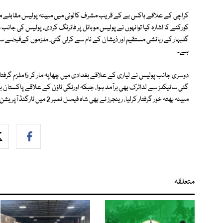
کورکنے کا اشارہ کیا توانہوں نے پولیس موبائل پر فائرنگ کردی، پولیس کی جان
ہے۔
دوسری جانب پولیس 
مبینہ بھتہ خور گرفتار کرلیا، رینجرز نے بھی شاہ فیصل نمبر 2 میں ٹارگٹڈ آپریشن کرکے3 مشتبہ افراد کو حراست میں لے لیا۔
متعلقہ