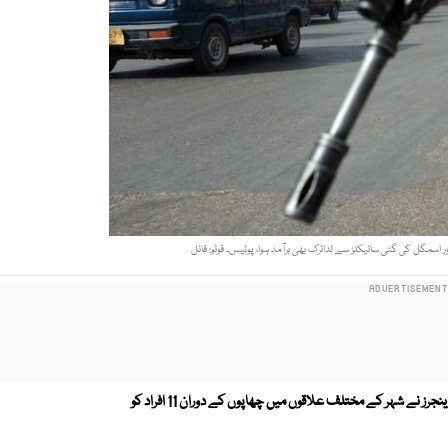
اسمگل کی گئی سائیکلز سے لداٹرک بھی برآمد ہوا، پولیس۔ فوٹو: فائل
مبینہ پولیس مقابلےمیں 2 ملزم ہلاک ہوگئے، جبکہ رینجرز نے شہر کے مختلف علاقوں میں چھاپوں کے دوران 11 افراد کو