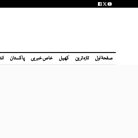
صفحۂ اول
تازہ ترین
کھیل
خاص خبریں
پاکستان
انٹ