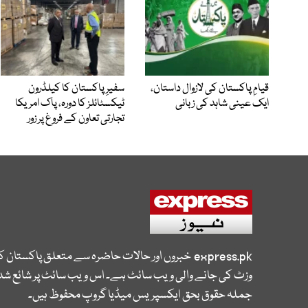
قیامِ پاکستان کی لازوال داستان،
سفیرِ پاکستان کا کیلڈرون
ایک عینی شاہد کی زبانی
ٹیکسٹائلز کا دورہ، پاک امریکا
تجارتی تعاون کے فروغ پر زور
express.pk
خبروں اور حالات حاضرہ سے متعلق پاکستان 
وزٹ کی جانے والی ویب سائٹ ہے۔ اس ویب سائٹ پر شائع شدہ
جملہ حقوق بحق ایکسپریس میڈیا گروپ محفوظ ہیں۔