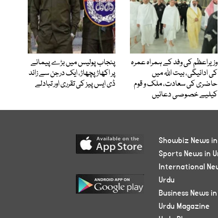
وزیراعظم کی وفد کے ہمراہ عمرہ
پنجاب پولیس میں بڑے پیمانے
کی ادائیگی، بیت اللہ میں
پر اکھاڑ پچھاڑ، ایک درجن سے زائد
حاضری کی سعادت، ملک و قوم
ڈی ایس پیز کی تقرری اور تبادلے
کیلیے خصوصی دعائیں
Showbiz News in
Sports News in U
International Ne
Urdu
Business News in
Urdu Magazine