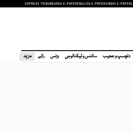
EXPRESS TRIBUNE
URDU E-PAPER
ENGLISH E-PAPER
SINDHI E-PAPER
L
دلچسپ و عجیب
سائنس و ٹیکنالوجی
بزنس
رائے
مزید