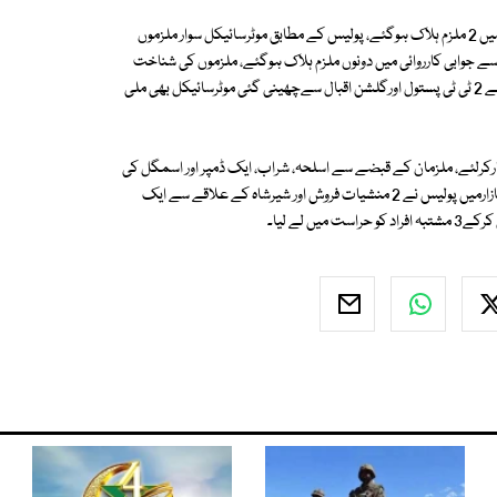
کراچی کے علاقے ہاکس بے کے قریب مشرف کالونی میں مبینہ پولیس مقابلے میں 2 ملزم ہلاک ہوگئے، پولیس کے مطابق موٹرسائیکل سوار ملزموں
ب سے جوابی کارروائی میں دونوں ملزم ہلاک ہوگئے، ملزموں کی شناخت
گلبہار کے رہائشی مستقیم اور ذیشان کے نام سے کرلی گئی، ملزموں کےقبضے سے 2 ٹی ٹی پستول اورگلشن اقبال سےچھینی گئی موٹرسائیکل بھی ملی
نے لیاری کے علاقے بغدادی میں چھاپہ مار کر 5 ملزم گرفتارکرلئے، ملزمان کے قبضے سے اسلحہ، شراب، ایک ڈمپر اور اسمگل کی
گئی سائیکلز سے لداٹرک بھی برآمد ہوا، جبکہ اورنگی ٹاؤن کے علاقے پاکستان بازارمیں پولیس نے 2 منشیات فروش اور شیرشاہ کے علاقے سے ایک