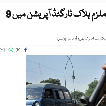
کراچی پولیس مقابلے میں 2 ملزم ہلاک ٹارگٹڈ آپریشن میں 9
لز سے لداٹرک بھی برآمد ہوا، پولیس