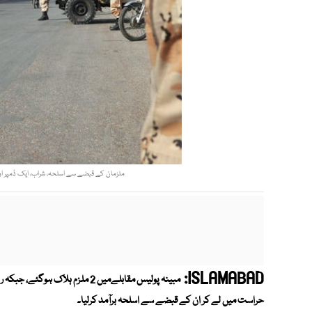
ملزمان کے قبضے سے اسلحہ، شراب، ایک ڈمپر اور 
ISLAMABAD:
حراست میں لے کر ان کے قبضے سے اسلحہ برآمد کرلیا۔