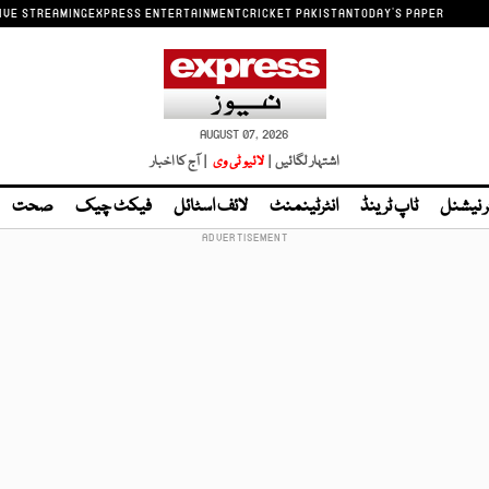
IVE STREAMING
EXPRESS ENTERTAINMENT
CRICKET PAKISTAN
TODAY'S PAPER
AUGUST 07, 2026
اشتہار لگائیں |
لائیو ٹی وی
| آج کا اخبار
ر نیشنل
ٹاپ ٹرینڈ
انٹرٹینمنٹ
لائف اسٹائل
فیکٹ چیک
صحت