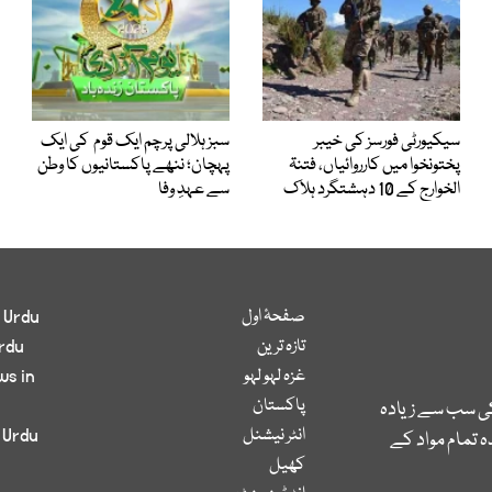
سیکیورٹی فورسز کی خیبر
سبز ہلالی پرچم ایک قوم کی ایک
پختونخوا میں کارروائیاں، فتنۃ
پہچان؛ ننھے پاکستانیوں کا وطن
الخوارج کے 10 دہشتگرد ہلاک
سے عہدِ وفا
صفحۂ اول
 Urdu
تازہ ترین
rdu
غزہ لہو لہو
ws in
پاکستان
کی سب سے زیادہ
انٹر نیشنل
 Urdu
 تمام مواد کے
کھیل