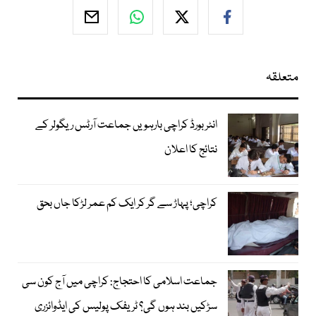
متعلقہ
انٹر بورڈ کراچی بارہویں جماعت آرٹس ریگولر کے
نتائج کا اعلان
کراچی؛ پہاڑ سے گر کر ایک کم عمر لڑکا جاں بحق
جماعت اسلامی کا احتجاج: کراچی میں آج کون سی
سڑکیں بند ہوں گی؟ ٹریفک پولیس کی ایڈوائزری