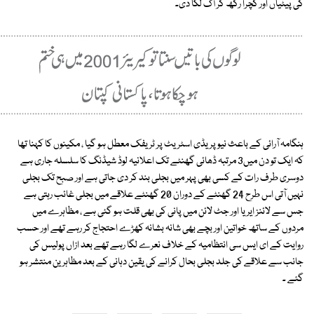
کی پیٹیاں اور کچرا رکھ کر آگ لگا دی۔
ہنگامہ آرائی کے باعث نیو پریڈی اسٹریٹ پر ٹریفک معطل ہو گیا ، مکینوں کا کہنا تھا
کہ ایک تو دن میں3 مرتبہ ڈھائی گھنٹے تک اعلانیہ لوڈ شیڈنگ کا سلسلہ جاری ہے
دوسری طرف رات کے کسی بھی پہر میں بجلی بند کر دی جاتی ہے اور صبح تک بجلی
نہیں آتی اس طرح 24 گھنٹے کے دوران 20 گھنٹے علاقے میں بجلی غائب رہتی ہے
جس سے لائنز ایریا اور جٹ لائن میں پانی کی بھی قلت ہو گئی ہے ، مظاہرے میں
مردوں کے ساتھ خواتین اور بچے بھی شانہ بشانہ کھڑے احتجاج کر رہے تھے اور حسب
روایت کے ای ایس سی انتظامیہ کے خلاف نعرے لگا رہے تھے بعد ازاں پولیس کی
جانب سے علاقے کی جلد بجلی بحال کرانے کی یقین دہانی کے بعد مظاہرین منتشر ہو
گئے ۔