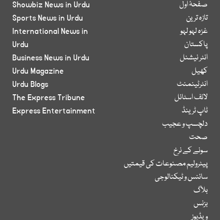
صفحۂ اول
Showbiz News in Urdu
تازہ ترین
Sports News in Urdu
غزہ لہو لہو
International News in
پاکستان
Urdu
انٹر نیشنل
Business News in Urdu
کھیل
Urdu Magazine
انٹرٹینمنٹ
Urdu Blogs
لائف اسٹائل
The Express Tribune
ٹاپ ٹرینڈ
Express Entertainment
دلچسپ و عجیب
صحت
سونے کے نرخ
پیٹرولیم مصنوعات کی قیمتیں
سائنس و ٹیکنالوجی
بلاگ
بزنس
ویڈیوز