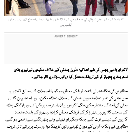
لائنز ایریا کے مکین بجلی اورپانی کی عدم فراہمی کے خلاف نیو پریڈی اسٹریٹ پراحتجاج کررہے ہیں ۔ فوٹو :
ایکسپریس
لائنز ایریا میں بجلی کی غیر اعلانیہ طویل بندش کے خلاف مکینوں نے نیو پریڈی
اسٹریٹ پر پتھراؤ کر کے ٹریفک معطل کرا دیا اور سڑک پر ٹائر جلائے ۔
مظاہرین کی ہنگامہ آرائی باعث ٹریفک معطل ہو گیا ، تفصیلات کے مطابق لائنز ایریا
میں بجلی کی غیر اعلانیہ طویل بندش کے خلاف علاقہ مکین سراپا احتجاج بن گئے ،
بجلی کی آمد کے منتظر مکین تنگ آکر نیو پریڈی اسٹریٹ پر نکل آئے اور پارکنگ پلازہ
کے سامنے گاڑیوں پر پتھراؤ کر کے ٹریفک معطل کرا دیا ، پتھراؤ کے باعث متعدد
گاڑیوں کے شیشے ٹوٹ گئے جبکہ راہگیر اور ٹھیلے والے پتھر لگنے سے زخمی ہو گئے ،
مظاہرین نے ہنگامہ آرائی کے دوران ٹھیلے والوں کو بھگا دیا اور سڑک پر پرانے ٹائر ، فروٹ