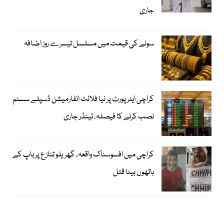
جاری
سونے کی قیمت میں مسلسل تیسرے روز اضافہ
کراچی ایئرپورٹ پر نیا فلائٹ انفارمیشن ڈسپلے سسٹم
نصب کرنے کا فیصلہ، ٹینڈر جاری
کراچی میں افسوسناک واقعہ، گھریلو تنازع پر باپ کے
ہاتھوں بیٹا قتل