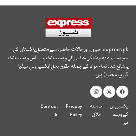
express.pk
خبروں اور حالات حاضرہ سے متعلق پاکستان کی
سب سے زیادہ وزٹ کی جانے والی ویب سائٹ ہے۔ اس ویب سائٹ
پر شائع شدہ تمام مواد کے جملہ حقوق بحق ایکسپریس میڈیا
گروپ محفوظ ہیں۔
ایکسپریس
ضابطہ
Privacy
Contact
کے بارے
اخلاق
Policy
Us
میں