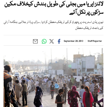
لائنز ایریا میں بجلی کی طویل بندش کیخلاف مکین
سڑکوں پر نکل آئے
نیو پریڈی اسٹریٹ پر پتھراؤ کرکے ٹریفک معطل کرادیا ، سڑک پرٹا ئر جلائے، ہنگامہ آرائی
کے باعث ٹریفک معطل
September 20, 2013
Staff Reporter