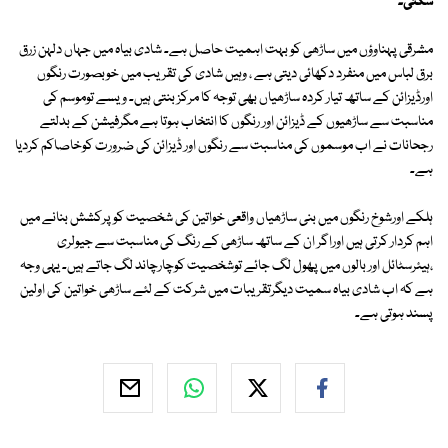
سکتی۔
مشرقی پہناوؤں میں ساڑھی کو بہت اہمیت حاصل ہے۔ شادی بیاہ میں جہاں دلہن زرق
برق لباس میں منفرد دکھائی دیتی ہے ، وہیں شادی کی تقریب میں خوبصورت رنگوں
اورڈیزائن کے ساتھ تیار کردہ ساڑھیاں بھی توجہ کا مرکز بنتی ہیں۔ ویسے توموسم کی
مناسبت سے ساڑھیوں کے ڈیزائن اور رنگوں کا انتخاب ہوتا ہے مگرفیشن کے بدلتے
رجحانات نے اب موسموں کی مناسبت سے رنگوں اور ڈیزائن کی ضرورت کوخاصاکم کردیا
ہے۔
ہلکے اورشوخ رنگوں میں بنی ساڑھیاں واقعی خواتین کی شخصیت کو پرکشش بنانے میں
اہم کردار کرتی ہیں اوراگر ان کے ساتھ ساڑھی کے رنگ کی مناسبت سے جیولری
،ہیئرسٹائل اور بالوں میں پھول لگ جائے توشخصیت کوچارچاند لگ جاتے ہیں۔ یہی وجہ
ہے کہ اب شادی بیاہ سمیت دیگرتقریبات میں شرکت کے لئے ساڑھی خواتین کی اولین
پسند ہوتی ہے۔