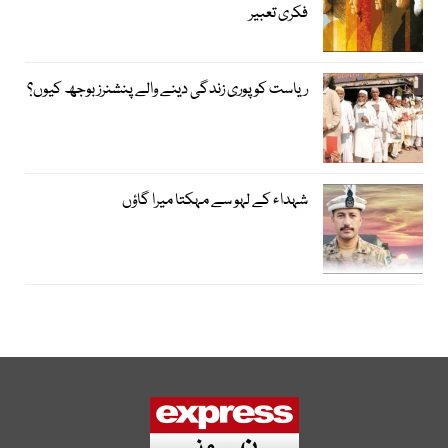
فکری تعبیر
ریاست کو پوری زندگی دینے والے پنشنرز بوجھ کیوں؟
شہداء کے لہو سے مہکتا میرا گاؤں