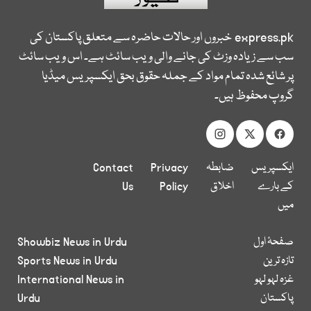
express.pk
خبروں اور حالات حاضرہ سے متعلق پاکستان کی
سب سے زیادہ وزٹ کی جانے والی ویب سائٹ ہے۔ اس ویب سائٹ
پر شائع شدہ تمام مواد کے جملہ حقوق بحق ایکسپریس میڈیا
گروپ محفوظ ہیں۔
ایکسپریس
ضابطہ
Privacy
Contact
کے بارے
اخلاق
Policy
Us
میں
صفحۂ اول
Showbiz News in Urdu
تازہ ترین
Sports News in Urdu
غزہ لہو لہو
International News in
پاکستان
Urdu