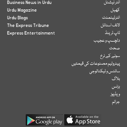
انٹر نیشنل
Business News in Urdu
کھیل
Urdu Magazine
انٹرٹینمنٹ
Urdu Blogs
لائف اسٹائل
The Express Tribune
ٹاپ ٹرینڈ
Express Entertainment
دلچسپ و عجیب
صحت
سونے کے نرخ
پیٹرولیم مصنوعات کی قیمتیں
سائنس و ٹیکنالوجی
بلاگ
بزنس
ویڈیوز
جرائم