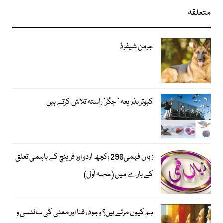
متعلقہ
جرمن شیفرڈ
کبوتر بذریعہ ’’جگر‘‘راستہ تلاش کرتے ہیں
زباں فہمی290 ;کچھ اردو اور فرینچ کے باہمی تعلق
کے بارے میں (حصہ اوّل)
ہم کیوں مرتے ہیں؟ وجود، فنا اور معنی کی سائنسی و