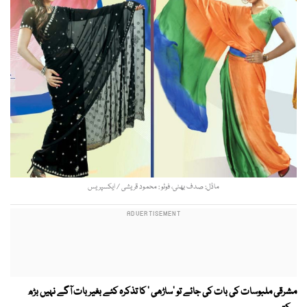
ماڈل: صدف بھٹی، فوٹو : محمود قریشی / ایکسپریس
مشرقی ملبوسات کی بات کی جائے تو 'ساڑھی ' کا تذکرہ کئے بغیر بات آگے نہیں بڑھ