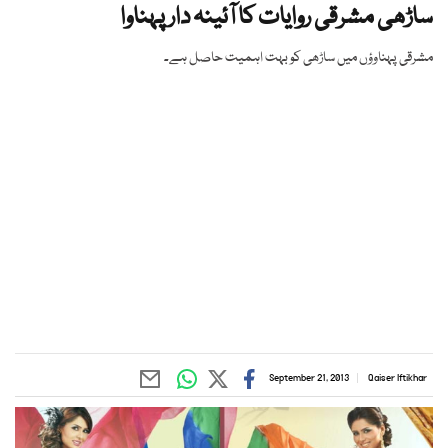
ساڑھی مشرقی روایات کا آئینہ دار پہناوا
مشرقی پہناوؤں میں ساڑھی کو بہت اہمیت حاصل ہے۔
September 21, 2013
Qaiser Iftikhar