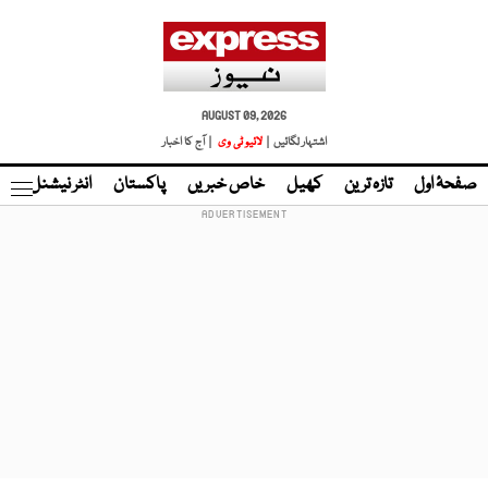
AUGUST 09, 2026
اشتہار لگائیں |
لائیو ٹی وی
| آج کا اخبار
صفحۂ اول
تازہ ترین
کھیل
خاص خبریں
پاکستان
انٹر نیشنل
ٹا