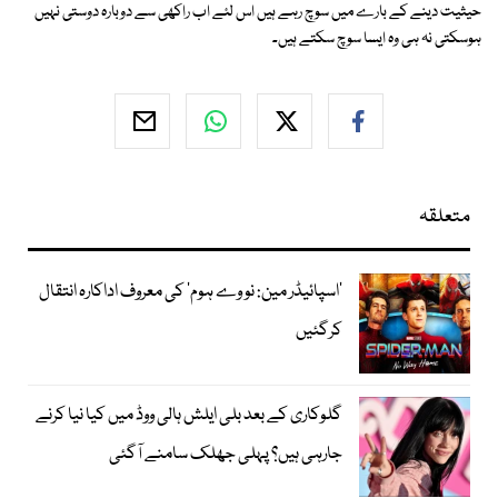
حیثیت دینے کے بارے میں سوچ رہے ہیں اس لئے اب راکھی سے دوبارہ دوستی نہیں
ہوسکتی نہ ہی وہ ایسا سوچ سکتے ہیں۔
متعلقہ
’اسپائیڈر مین: نو وے ہوم‘ کی معروف اداکارہ انتقال
کرگئیں
گلوکاری کے بعد بلی ایلش ہالی ووڈ میں کیا نیا کرنے
جارہی ہیں؟ پہلی جھلک سامنے آگئی