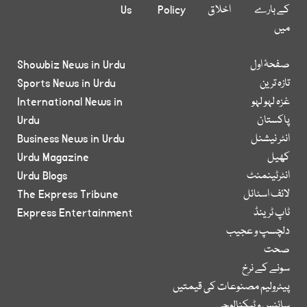
کے بارے
اخلاق
Policy
Us
میں
صفحۂ اول
Showbiz News in Urdu
تازہ ترین
Sports News in Urdu
غزہ لہو لہو
International News in
پاکستان
Urdu
انٹر نیشنل
Business News in Urdu
کھیل
Urdu Magazine
انٹرٹینمنٹ
Urdu Blogs
لائف اسٹائل
The Express Tribune
ٹاپ ٹرینڈ
Express Entertainment
دلچسپ و عجیب
صحت
سونے کے نرخ
پیٹرولیم مصنوعات کی قیمتیں
سائنس و ٹیکنالوجی