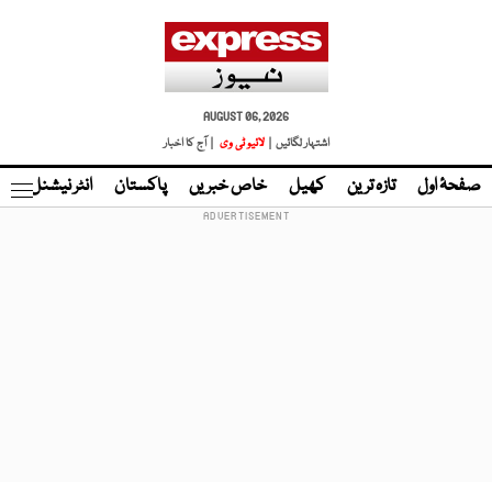
AUGUST 06, 2026
اشتہار لگائیں |
لائیو ٹی وی
| آج کا اخبار
صفحۂ اول
تازہ ترین
کھیل
خاص خبریں
پاکستان
انٹر نیشنل
ٹا