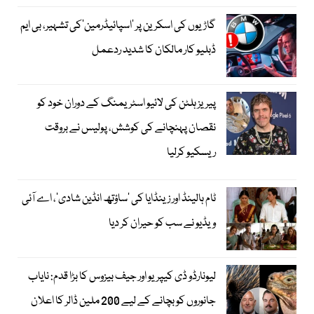
گاڑیوں کی اسکرین پر ’اسپائیڈرمین‘کی تشہیر، بی ایم
ڈبلیو کار مالکان کا شدید ردعمل
پیریز ہلٹن کی لائیو اسٹریمنگ کے دوران خود کو
نقصان پہنچانے کی کوشش، پولیس نے بروقت
ریسکیو کرلیا
ٹام ہالینڈ اور زینڈایا کی ’ساؤتھ انڈین شادی‘، اے آئی
ویڈیو نے سب کو حیران کر دیا
لیونارڈو ڈی کیپریو اور جیف بیزوس کا بڑا قدم: نایاب
جانوروں کو بچانے کے لیے 200 ملین ڈالر کا اعلان