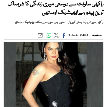
راکھی ساونت سے دوستی میری زندگی کا شرمناک
ترین پہلو ہےابھیشیک اوستھی
راکھی سے دوبارہ دوستی کے بارے میں بھی نہیں سوچ سکتا، ابھیشیک اوستھی
ویب ڈیسک
September 21, 2013