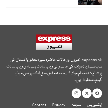
express.pk
خبروں اور حالات حاضرہ سے متعلق پاکستان کی
سب سے زیادہ وزٹ کی جانے والی ویب سائٹ ہے۔ اس ویب سائٹ
پر شائع شدہ تمام مواد کے جملہ حقوق بحق ایکسپریس میڈیا
گروپ محفوظ ہیں۔
ایکسپریس
ضابطہ
Privacy
Contact