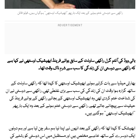
راکھی سے دوستی ختم ہونے کے بعد ایک بار پھر ’’ابھیشیک اوستھی‘‘ ہوگیاں ہوں۔ فوٹو: فائل
بالی ووڈ کی آئٹم گرل راکھی ساونت کے سابق بوائے فرینڈ ابھیشیک اوستھی نے کہا ہے
کہ راکھی سے دوستی ان کی زندگی کا سب سے شرم ناک وقت تھا۔
بھارتی میڈیا سے بات کرتے ہوئے ابھیشیک اوستھی کا کہنا تھا کہ راکھی ساونت کے
ساتھ گزارہ ہوا وقت ان کی زندگی کی سب سے بڑی غلطی تھی، راکھی سے دوستی نے ان
کی شناخت ختم کردی تھی وہ ابھیشیک اوستھی کے بجائے راکھی کے بوائے فرینڈ کی
حیثیت سے پہچانے جاتے تھے، راکھی سے دوستی ختم ہونے کے بعد وہ ایک بار پھر
''ابھیشیک اوستھی'' ہوگئے ہیں۔
ابھیشک کا کہنا تھا کہ راکھی کے بعد انہوں نے اپنا نیا ہم سفر چن لیا ہے اور ہم دونوں
ایک دوسرے کے ساتھ خاصے مخلص ہیں اور مستقبل میں اس دوستی کو رشتے کی