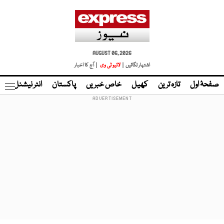
AUGUST 06, 2026
اشتہار لگائیں |
لائیو ٹی وی
| آج کا اخبار
صفحۂ اول
تازہ ترین
کھیل
خاص خبریں
پاکستان
انٹر نیشنل
ٹا