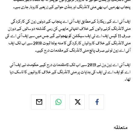
منی لانڈرنگ اور ہنڈی حوالے کا کاروبار کرنے والوں کو پکڑا نہ جا سکا۔ لاہور سمیت
پنجاب بھر میں اب بھی منی لانڈرنگ اور ہنڈی حوالے کے زریعے کاروبار جاری ہے۔
ایف آئی اے کے ریکارڈ کے مطابق ایف آئی اے پنجاب کے دونوں زون کی کارکردگی
منی لانڈرنگ کرنے والوں کے خلاف انتہائی مایوس کن رہی گذشتہ دو سالوں کے دوران
صرف 11 کیس ایف اے ٹی ایف سیکشن کو بھجوائے گے جس میں سے ایف آئی اے کی
منی لانڈرنگ کے خلاف کاروائیاں کارکردگی کا منہ بولتا ثبوت 2018 سے اب تک ایف
آئی اے زون ٹو نے صرف پانچ منی لانڈرنگ کے مقدمات درج کیے۔
ایف آئی اے زون ون نے 2019 سے اب تک 6 مقدمات درج کیے حکومت نے ایف آئی
اے کو ایف اے ٹی ایف کی ہدایات پر منی لانڈرنگ کے خلاف کاروائیوں کا ٹاسک دیا
تھا۔
متعلقہ