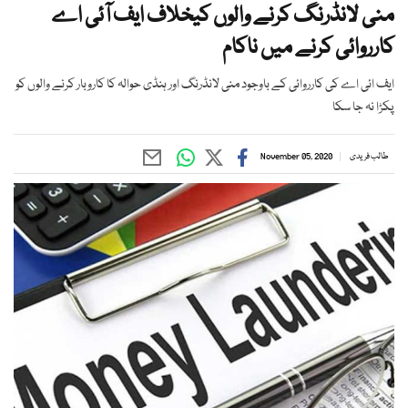
منی لانڈرنگ کرنے والوں کیخلاف ایف آئی اے
کارروائی کرنے میں ناکام
ایف ائی اے کی کارروائی کے باوجود منی لانڈرنگ اور ہنڈی حوالہ کا کاروبار کرنے والوں کو
پکڑا نہ جا سکا
طالب فریدی
November 05, 2020