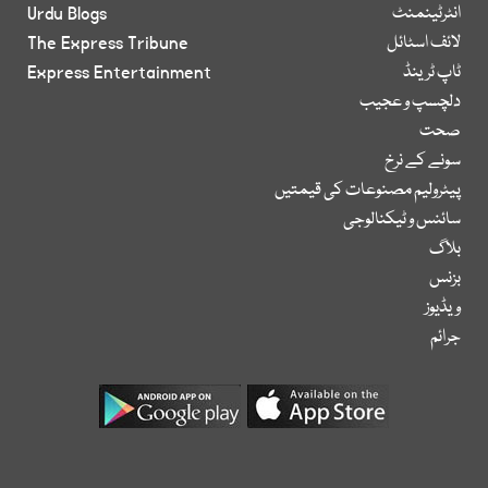
انٹرٹینمنٹ
Urdu Blogs
لائف اسٹائل
The Express Tribune
ٹاپ ٹرینڈ
Express Entertainment
دلچسپ و عجیب
صحت
سونے کے نرخ
پیٹرولیم مصنوعات کی قیمتیں
سائنس و ٹیکنالوجی
بلاگ
بزنس
ویڈیوز
جرائم