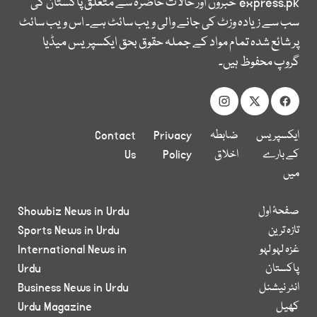
express.pk
خبروں اور حالات حاضرہ سے متعلق پاکستان کی
سب سے زیادہ وزٹ کی جانے والی ویب سائٹ ہے۔ اس ویب سائٹ
پر شائع شدہ تمام مواد کے جملہ حقوق بحق ایکسپریس میڈیا
گروپ محفوظ ہیں۔
ایکسپریس
ضابطہ
Privacy
Contact
کے بارے
اخلاق
Policy
Us
میں
صفحۂ اول
Showbiz News in Urdu
تازہ ترین
Sports News in Urdu
غزہ لہو لہو
International News in
پاکستان
Urdu
انٹر نیشنل
Business News in Urdu
کھیل
Urdu Magazine