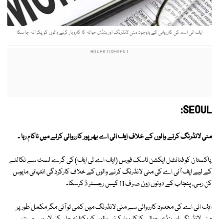
ایف ائی اے کی کارروائی کے باوجود منی لانڈرنگ اور ہنڈی حوالہ کا کاروبار کرنے والوں کو پکڑا نہ جا سکا
SEOUL:
منی لانڈرنگ کرنے والوں کے خلاف ایف ائی اے بھر پور کارروائی کرنے میں ناکام رہا ۔
پاکستان کو فنانشل ایکشن ٹاسک فورس (ایف اے ٹی ایف) کی گرے لسٹ سے نکالنے
کے لیے ایف آئی اے کی منی لانڈرنگ کرنے والوں کے خلاف کارکردگی انتہائی مایوس
کن رہی، پنجاب کے دونوں زون صرف 11 کیس رجسٹر ڈ کرسکا۔
ایف ائی اے کی محدود کارروائی سے منی لانڈرنگ میں کمی تو آئی مگر مکمل طور پر