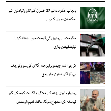
پنجاب حکومت نے 32 افسران کے تقرر و تبادلوں کے
احکامات جاری کر دیے
حکومت نے پیٹرول کی قیمت میں اضافہ کردیا،
نوٹیفکیشن جاری
کراچی؛ شارع بھٹو پر تیز رفتار گاڑی کی سوزوکی پک
اپ کو ٹکر، خاتون جاں بحق
پیٹرولیم لیوی بھتہ کے خلاف 7 اگست کو ملک گیر
فیصلہ کن احتجاج ہوگا، حافظ نعیم الرحمان