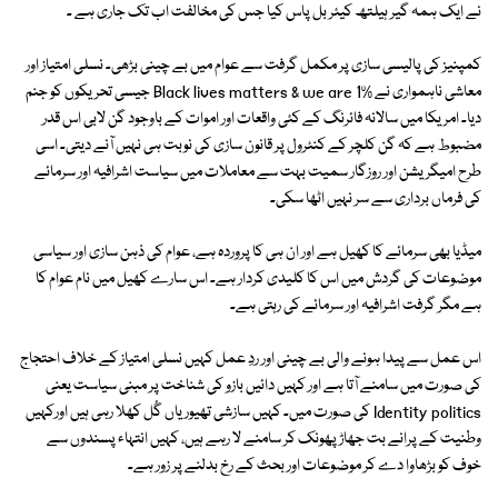
نے ایک ہمہ گیر ہیلتھ کیئر بل پاس کیا جس کی مخالفت اب تک جاری ہے ۔
کمپنیز کی پالیسی سازی پر مکمل گرفت سے عوام میں بے چینی بڑھی۔ نسلی امتیاز اور
معاشی ناہمواری نے Black lives matters & we are 1% جیسی تحریکوں کو جنم
دیا۔ امریکا میں سالانہ فائرنگ کے کئی واقعات اور اموات کے باوجود گن لابی اس قدر
مضبوط ہے کہ گن کلچر کے کنٹرول پر قانون سازی کی نوبت ہی نہیں آنے دیتی۔ اسی
طرح امیگریشن اور روزگار سمیت بہت سے معاملات میں سیاست اشرافیہ اور سرمائے
کی فرماں برداری سے سر نہیں اٹھا سکی۔
میڈیا بھی سرمائے کا کھیل ہے اور ان ہی کا پروردہ ہے، عوام کی ذہن سازی اور سیاسی
موضوعات کی گردش میں اس کا کلیدی کردار ہے۔ اس سارے کھیل میں نام عوام کا
ہے مگر گرفت اشرافیہ اور سرمائے کی رہتی ہے۔
اس عمل سے پیدا ہونے والی بے چینی اور ردِ عمل کہیں نسلی امتیاز کے خلاف احتجاج
کی صورت میں سامنے آتا ہے اور کہیں دائیں بازو کی شناخت پر مبنی سیاست یعنی
Identity politics کی صورت میں۔ کہیں سازشی تھیوریاں گُل کھلا رہی ہیں اورکہیں
وطنیت کے پرانے بت جھاڑ پھونک کر سامنے لا رہے ہیں، کہیں انتہاء پسندوں سے
خوف کو بڑھاوا دے کر موضوعات اور بحث کے رخ بدلنے پر زور ہے۔