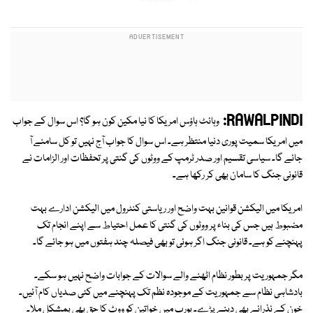
RAWALPINDI:
وہائٹ ہاؤس امریکا کا نیا مکین کون ہو گا؟ اس سوال کے جواب
میں امریکا سمیت پوری دنیا منتظر ہے۔ اس سوال کا جواب آج نہیں تو کل سامنے آ
جائے گا۔ سیاسی تقسیم اور صدر ٹرمپ کے ووٹوں کی گنتی پر تحفظات اور الزامات نے
قانونی جنگ کا سامان بھی کر رکھا ہے۔
امریکا میں الیکشن قوانین بہت واضح اور ریاستی کنٹرول میں الیکشن ادارے بہت
مضبوط ہیں جس کی بناء پر ووٹوں کی گنتی کا عمل احتیاط سے اپنے انجام تک
پہنچنے کو ہے۔ قانونی جنگ اگر ہوئی تو بھی فیصلہ چند ہفتوں میں ہو جائے گا۔
مگر جمہوریت پر بطور نظام اٹھنے والے سوالات کے جوابات واضح نہیں ہو سکے۔
بادشاہی نظام سے جمہوریت کے موجودہ نظم تک پہنچنے میں کئی صدیاں کام آئیں۔
خون کے نذرانے بھی دینے پڑے۔ یورپ میں خواتین کو ووٹ کا حق بھی بمشکل ملا۔