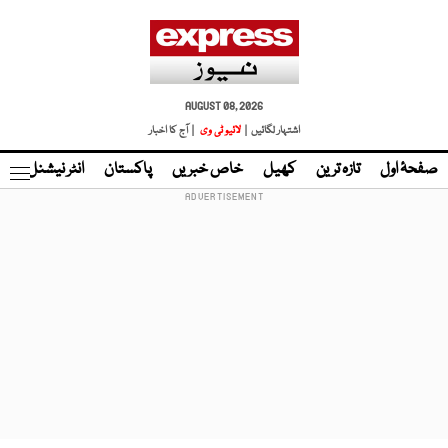
AUGUST 08, 2026
اشتہار لگائیں |
لائیو ٹی وی
| آج کا اخبار
صفحۂ اول
تازہ ترین
کھیل
خاص خبریں
پاکستان
انٹر نیشنل
ٹا