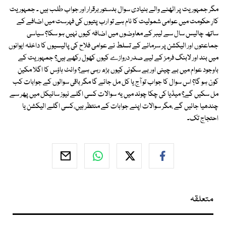
مگر جمہوریت پر اٹھنے والے بنیادی سوال بدستور برقرار اور جواب طلب ہیں ۔ جمہوریت
کارِ حکومت میں عوامی شمولیت کا نام ہے تو ارب پتیوں کی فہرست میں اضافے کے
ساتھ چالیس سال سے لیبر کے معاوضوں میں اضافہ کیوں نہیں ہو سکا؟ سیاسی
جماعتوں اور الیکشن پر سرمائے کے تسلط نے عوامی فلاح کی پالیسیوں کا داخلہ ایوانوں
میں بند اور لابنگ فرمز کے لیے صدر دروازے کیوں کھول رکھے ہیں؟ جمہوریت کے
باوجود عوام میں بے چینی اور بے سکونی کیوں بڑھ رہی ہے؟ وائٹ ہاؤس کا اگلا مکین
کون ہو گا؟ اس سوال کا جواب تو آج یا کل مل جائے گا مگر باقی سوالوں کے جوابات کب
مل سکیں گے؟ میڈیا کی چکا چوند میں یہ سوالات کسی اگلے نیوز سائیکل میں پھر سے
چندھیا جائیں گے ،مگر سوالات اپنے جوابات کے منتظر ہیں،کسی اگلے الیکشن یا
احتجاج تک۔
متعلقہ