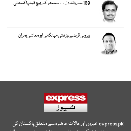
100 سے زائد دن… سمندر کے بیچ قید پاکستانی
بیرونی قرضے،بڑھتی مہنگائی اور معاشی بحران
express.pk
خبروں اور حالات حاضرہ سے متعلق پاکستان کی