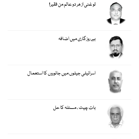
تو غنی از ھر دو عالم من فقیر!
بے روزگاری میں اضافہ
اسرائیلی جیلوں میں جانوروں کا استعمال
بات چیت ، مسئلہ کا حل