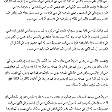
رہی، وہاں بھی سیاست میں اشرافیہ اور اس کی کرپشن کی داستانیں عام ہونے کے باوجود
متوسط یا نچلے طبقے سے کوئی اس خصوصی کلب میں شاذ ہی آیا۔ برطانیہ میں
کنزرویٹو پارٹی کی قیادت پر بھی اشرافیہ کی ہی گرفت رہی ہے۔ سو، عوام کے ووٹوں کے
خمیر سے اٹھنے والے اس نظام پر اشرافیہ کی بدستور گرفت رہی ہے۔
نئے ورلڈ آرڈر میں تجارت اور سرمایہ کاری کی مرکزیت کے سبب عالمی اداروں اور ملٹی
نیشنل کمپنیز کا کردار بہت بڑھ گیا ہے۔ عملاً حکومتی پالیسی سازی میں ان کمپنیوں
کی براہ راست یا بالواسطہ گرفت اس قدر مضبوط ہے کہ اب جمہوریت کی نکیل ان
کمپنیز، ان کے لابی نمایندگان اور ان کے مفادات کے ہاتھ میں ہے۔
پچھلے چالیس سال میں امریکا میں دولت کے انبار لگے، وال اسٹریٹ پر کمپنیوں کی
مالیت اور دولت میں اربوں کھربوں ڈالرز کا اضافہ ہوا مگر یہ کیا کہ عام لیبر کے معاوضے
میں ان چالیس سالوں میں حقیقی اضافہ نہیں ہوا۔ ایک طرف ارب پتیوں کی فہرست اور
دولت کے انبار میں اضافہ ہوا ہے تو دوسری طرف امریکا کی آبادی کا تقریباً 12% خطِ
غربت کے نیچے ہونے کا شکار ہے۔
امریکا میں ہیلتھ کیئردنیا سے منفرد اور عجیب ہے۔ یہ نظام مکمل طور پر انشورنس اور
فارما سیوٹیکل کمپنیز کے کنٹرول میں ہے۔ واشنگٹن میں ان کمپنیز کی لابی اس قدر
مضبوط ہے کہ ان کی منشاء کے بغیر کوئی قانون بن نہیں سکتا۔ سابق صدر بارک اوباما