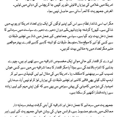
امریکا میں غلامی کی بیڑیاں قانونی طور پر کہیں جا کر پچاس کی دہائی میں ٹوٹیں۔
الغرض جمہوریت کا ثمر آسانی سے حاصل نہیں ہوا۔
مگر اب اسی شاندار نظام سے اس کے اپنے لوگوں کی ایک بڑی تعداد امریکا اور یورپ میں
شاکی ہے۔ کیوں؟ گزشتہ چاردِہائیوںکے دوران دھیرے دھیرے سیاست میں سرمائے کا
عمل دخل بہت بڑھ گیا ہے۔ سیاسی جماعتوں کے عمل میں شاذ ہی نچلے طبقات
سے کسی کو آنے کا موقع ملا۔ متوسط طبقات کو البتہ گاہے گاہے قدرے بہتر مواقعے
ملے مگر تعداد میں یہ مثالیں بہت کم ہیں۔
لے دے کر اقتدار کے حالی موالی ایک مخصوص اشرافیہ ہی سے تھے اور ہیں۔ چہرے
بدلنے کا التزام باقاعدگی سے ہوتا آیا مگر اقتدار کا ہما اشرافیہ ہی میں سے کسی خوش
نصیب کے سر بیٹھنے کا مکلف رہا ۔ امریکا ہی کی مثال لے لیں کینیڈی سے لے کر
ٹرمپ تک کوئی بھی فاقے کاٹنے اور نچلے طبقات کی بیڑیاں توڑ کر تو نہیں آیا۔ صدارتی
امیدوار کی دوڑ میں کامیابی کی پہلی سیڑھی ہی یہی ہے کہ کون اپنی مہم کے لیے زیادہ
سے زیادہ فنڈز اکٹھے کر سکتا ہے۔
جمہوریت میں سرمائے کا عمل دخل اور اشرافیہ کی آہنی گرفت بیشتر سرمایہ دار
ممالک میں بدستور مضبوط ہے۔ فرانس جہاں کی روشن خیالی جمہوریت کے لیے راہبر