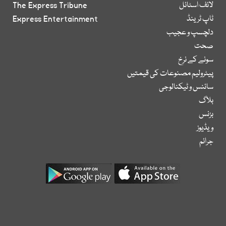
لائف اسٹائل
The Express Tribune
ٹاپ ٹرینڈ
Express Entertainment
دلچسپ و عجیب
صحت
سونے کے نرخ
پیٹرولیم مصنوعات کی قیمتیں
سائنس و ٹیکنالوجی
بلاگ
بزنس
ویڈیوز
جرائم