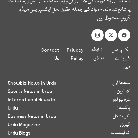
سب سے زیادہ وزٹ کی جانے والی ویب سائٹ ہے۔ اس ویب سائٹ
پر شائع شدہ تمام مواد کے جملہ حقوق بحق ایکسپریس میڈیا
گروپ محفوظ ہیں۔
ایکسپریس
ضابطہ
Privacy
Contact
کے بارے
اخلاق
Policy
Us
میں
صفحۂ اول
Showbiz News in Urdu
تازہ ترین
Sports News in Urdu
غزہ لہو لہو
International News in
پاکستان
Urdu
انٹر نیشنل
Business News in Urdu
کھیل
Urdu Magazine
انٹرٹینمنٹ
Urdu Blogs