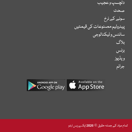
دلچسپ و عجیب
صحت
سونے کے نرخ
پیٹرولیم مصنوعات کی قیمتیں
سائنس و ٹیکنالوجی
بلاگ
بزنس
ویڈیوز
جرائم
تمام مواد کے جملہ حقوق © 2026 ایکسپریس اردو