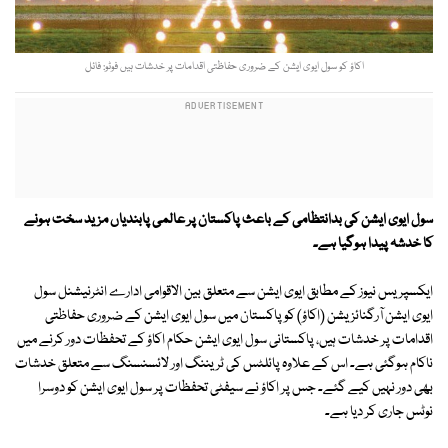
اکاؤ کو سول ایوی ایشن کے ضروری حفاظتی اقدامات پر خدشات ہیں فوٹو: فائل
سول ایوی ایشن کی بدانتظامی کے باعث پاکستان پر عالمی پابندیاں مزید سخت ہونے
کا خدشہ پیدا ہوگیا ہے۔
ایکسپریس نیوز کے مطابق ایوی ایشن سے متعلق بین الاقوامی ادارے انٹرنیشنل سول
ایوی ایشن آرگنائزیشن (اکاؤ) کو پاکستان میں سول ایوی ایشن کے ضروری حفاظتی
اقدامات پر خدشات ہیں، پاکستانی سول ایوی ایشن حکام اکاؤ کے تحفظات دور کرنے میں
ناکام ہوگئی ہے۔ اس کے علاوہ پائلٹس کی ٹریننگ اور لائسنسنگ سے متعلق خدشات
بھی دور نہیں کیے گئے۔ جس پر اکاؤ نے سیفٹی تحفظات پر سول ایوی ایشن کو دوسرا
نوٹس جاری کر دیا ہے۔