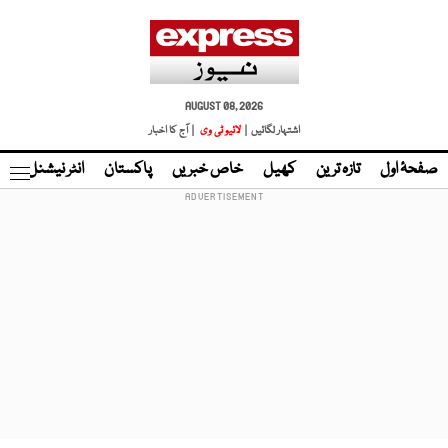
AUGUST 08, 2026
اشتہار لگائیں |
لائیو ٹی وی
| آج کا اخبار
صفحۂ اول
تازہ ترین
کھیل
خاص خبریں
پاکستان
انٹر نیشنل
ٹا