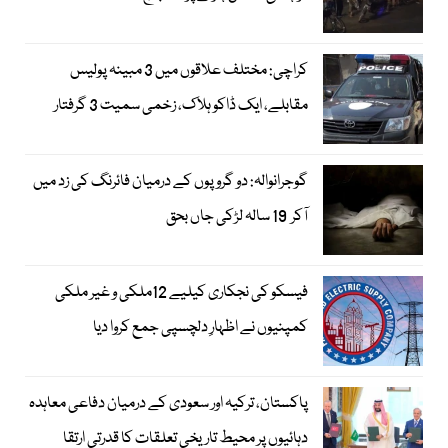
کراچی: مختلف علاقوں میں 3 مبینہ پولیس
مقابلے، ایک ڈاکو ہلاک، زخمی سمیت 3 گرفتار
گوجرانوالہ: دو گروپوں کے درمیان فائرنگ کی زد میں
آکر 19 سالہ لڑکی جاں بحق
فیسکو کی نجکاری کیلیے 12ملکی و غیر ملکی
کمپنیوں نے اظہارِ دلچسپی جمع کروا دیا
پاکستان، ترکیہ اور سعودی کے درمیان دفاعی معاہدہ
دہائیوں پر محیط تاریخی تعلقات کا قدرتی ارتقا