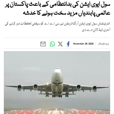
سول ایوی ایشن کی بدانتظامی کے باعث پاکستان پر
عالمی پابندیاں مزید سخت ہونے کا خدشہ
انٹرنیشنل سول ایوی ایشن آرگنائزیشن نے سی اے اے کو سیفٹی تحفظات دور کرنے کی
آخری ڈیڈ لائن دے دی
ویب ڈیسک
November 28, 2020