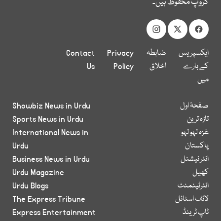
گروپ محفوظ ہیں۔
ایکسپریس
ضابطہ
Privacy
Contact
کے بارے
اخلاق
Policy
Us
میں
صفحۂ اول
Showbiz News in Urdu
تازہ ترین
Sports News in Urdu
غزہ لہو لہو
International News in
پاکستان
Urdu
انٹر نیشنل
Business News in Urdu
کھیل
Urdu Magazine
انٹرٹینمنٹ
Urdu Blogs
لائف اسٹائل
The Express Tribune
ٹاپ ٹرینڈ
Express Entertainment