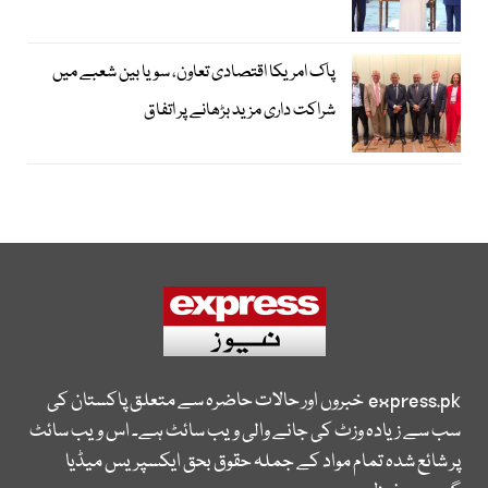
پاک امریکا اقتصادی تعاون، سویا بین شعبے میں
شراکت داری مزید بڑھانے پر اتفاق
express.pk
خبروں اور حالات حاضرہ سے متعلق پاکستان کی
سب سے زیادہ وزٹ کی جانے والی ویب سائٹ ہے۔ اس ویب سائٹ
پر شائع شدہ تمام مواد کے جملہ حقوق بحق ایکسپریس میڈیا