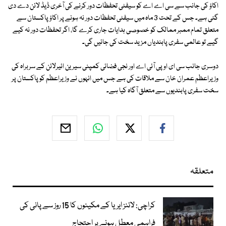
اکاؤ کی جانب سے سی اے اے کو سیفٹی تحفظات دور کرنے کی آخری ڈیڈ لائن دے دی
گئی ہے۔ جس کے تحت 3 ماہ میں سیفٹی تحفظات دور نہ ہونے پر اکاؤ پاکستان سے
متعلق تمام ممبر ممالک کو خصوصی ہدایات جاری کرے گا، اگر تحفظات دور نہ کیے
گیے تو عالمی سفری پابندیاں مزید سخت کی جائیں گی۔
دوسری جانب سی ای او پی آئی اے اور نجی فضائی کمپنی سیرین ائیرلائن کے سربراہ کی
وزیراعظم عمران خان سے ملاقات کی ہے جس میں انہوں نے وزیراعظم کو پاکستان پر
سخت سفری پابندیوں سے متعلق آگاہ کیا ہے۔
متعلقہ
کراچی: لائنز ایریا کے مکینوں کا 15 روز سے پانی کی
فراہمی معطل ہونے پر احتجاج