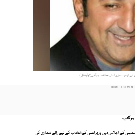
کے تیسرے وزیر اعلیٰ منتخب ہوگئے(فوٹو،فائل)
 ہوگئے۔
مبلی کے اجلاس میں وزیر اعلی کےانتخاب کے لیے رائے شماری کی