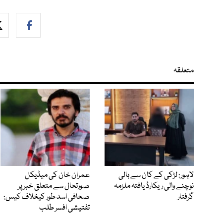
متعلقہ
لاہور: لڑکی کے کان سے بالی
عمران خان کی میڈیکل
نوچنے والی ریکارڈ یافتہ ملزمہ
صورتحال سے متعلق خبر پر
گرفتار
صحافی اسد طور کیخلاف کیس:
تفتیشی افسر طلب