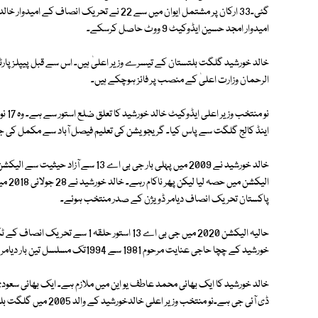
گئی۔33 ارکان پر مشتمل ایوان میں سے 22 نے تح
امیدوار امجد حسین ایڈوکیٹ 9 ووٹ حاصل کرسکے۔
خالد خورشید گلگت بلتستان کے تیسرے وزیر اعلیٰ ہیں۔ اس سے قبل پیپلز پا
الرحمان وزارت اعلیٰ کے منصب پر فائز ہوچکے ہیں۔
اینڈ کالج گلگت سے پاس کیا۔ گریجویشن کی تعلیم فیصل آباد سے مکمل کی 
الیکش
پاکستان تحریک انصاف دیامر ڈویژن کے صدر منتخب ہوئے۔
حالیہ الیکشن 2020 میں جی بی اے 13 اس
خورشید کے چچا حاجی عنایت مرحوم 1981 سے 1994تک مسلسل تین بار دیامر استور ضلع کونسل کا چیئرمین رہ چکے ہیں۔
خالد خورشید کا ایک بھائی محمد عاطف یو این میں ملازم ہے۔ ایک بھائی سعود
ڈی آئی جی ہے۔نو منتخب وزیر اعلی خالدخورشید کے والد 2005 میں گلگت بلتستان میں چیف جج کی حثیت سے ریٹائرڈ ہوئے۔