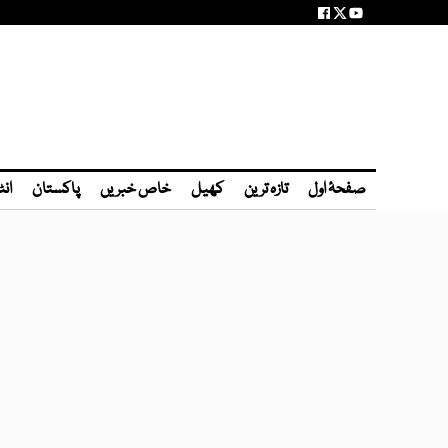
صفحۂ اول
تازہ ترین
کھیل
خاص خبریں
پاکستان
انٹ