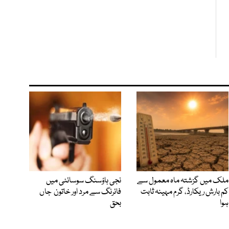
ملک میں گزشتہ ماہ معمول سے
نجی ہاؤسنگ سوسائٹی میں
کم بارش ریکارڈ، گرم مہینہ ثابت
فائرنگ سے مرد اور خاتون جاں
ہوا
بحق