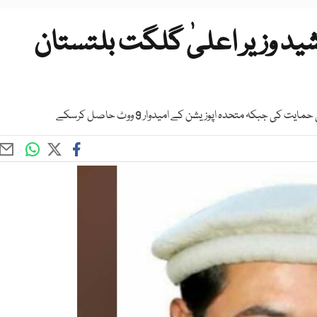
د وزیر اعلیٰ گلگت بلتستان