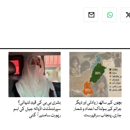
بچوں کے ساتھ زیادتی اور دیگر
بشریٰ بی بی کی قیدِ تنہائی؟
جرائم کے ہولناک اعداد و شمار
سپرنٹنڈنٹ اڈیالہ جیل کی اہم
جاری، پنجاب سرفہرست
رپورٹ سامنے آ گئی