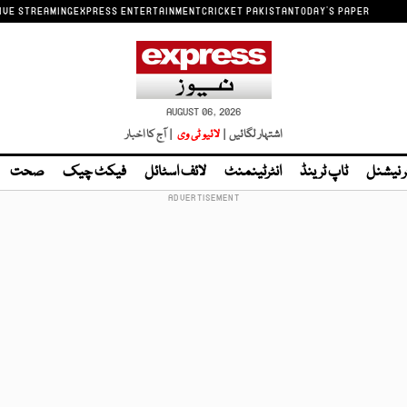
IVE STREAMING
EXPRESS ENTERTAINMENT
CRICKET PAKISTAN
TODAY'S PAPER
AUGUST 06, 2026
اشتہار لگائیں |
لائیو ٹی وی
| آج کا اخبار
ر نیشنل
ٹاپ ٹرینڈ
انٹرٹینمنٹ
لائف اسٹائل
فیکٹ چیک
صحت