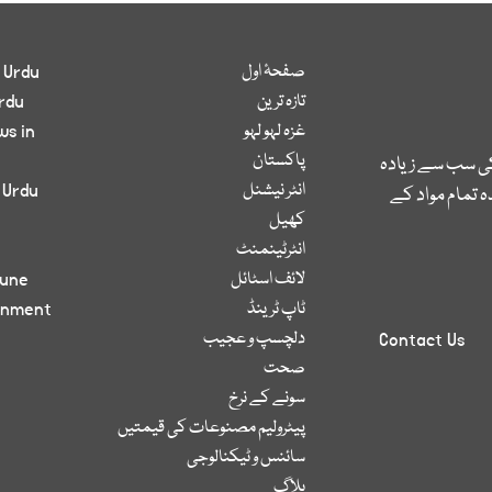
صفحۂ اول
 Urdu
تازہ ترین
rdu
غزہ لہو لہو
ws in
پاکستان
کی سب سے زیادہ
انٹر نیشنل
 Urdu
 تمام مواد کے
کھیل
انٹرٹینمنٹ
لائف اسٹائل
bune
ٹاپ ٹرینڈ
inment
دلچسپ و عجیب
Contact Us
صحت
سونے کے نرخ
پیٹرولیم مصنوعات کی قیمتیں
سائنس و ٹیکنالوجی
بلاگ