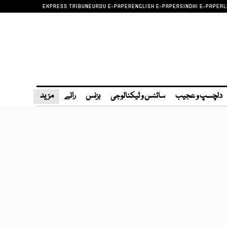
EXPRESS TRIBUNE
URDU E-PAPER
ENGLISH E-PAPER
SINDHI E-PAPER
L
دلچسپ و عجیب
سائنس و ٹیکنالوجی
بزنس
رائے
مزید