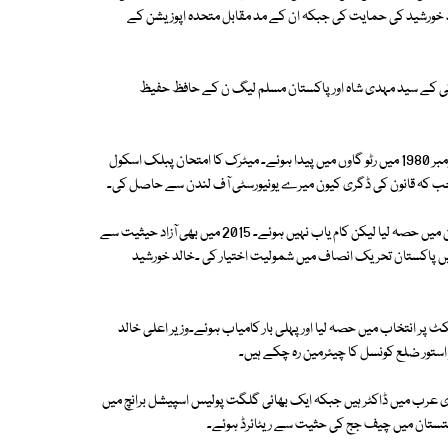
ریک انصاف کے امیدوار خالد خورشید کی حمایت کی جبکہ ان کے مد مقابل متحدہ اپوزیشن کے
رٹی کے سید مہدی شاہ اور پاکستان مسلم لیگ ن کے حافظ حفیظ
نو منتخب وزیر اعلی ایڈوکیٹ خالد خورشید کا تعلق ضلع استور سے ہے۔ وہ 17 نومبر 1980 میں رٹو گاوں میں پیدا ہوئے۔ میٹرک کا امتحان پبلک اسکول
جب کہ قانون کی ڈگری کیون میرے یونیورسٹی آف لندن سے حاصل کی۔
خالد خورشید نے 2009 میں پہلی بار جی بی اے 13 سے آزاد حیثیت سے الیکشن میں حصہ لیا لیکن کام یاب نہیں ہوئے۔ 2015 میں بھی آزاد حیثیت سے
ن میں حصہ لیا لیکن پھر ناکام رہے۔ خالد خورشید نے 28 جولائی 2018 میں پاکستان تحریک انصاف میں شمولیت اختیار کی ۔خالد خورشید
تور حلقہ 1 سے تحریک انصاف کے ٹکٹ پر انتخاب میں حصہ لیا اور پہلی بار کامیاب ہوئے۔وزیر اعلی خالد
ی عرب میں ڈاکٹر ہیں جبکہ ایک بھائی گلگت پولیس اسپیشل برانچ میں