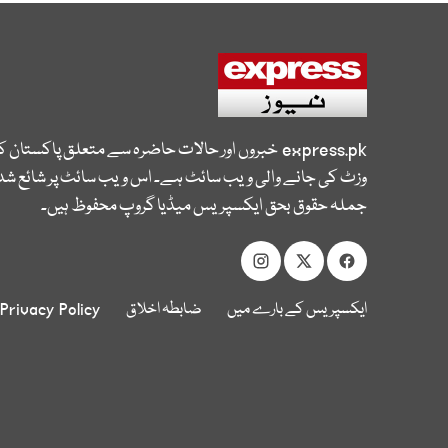
express.pk
خبروں اور حالات حاضرہ سے متعلق پاکستان 
وزٹ کی جانے والی ویب سائٹ ہے۔ اس ویب سائٹ پر شائع شدہ
جملہ حقوق بحق ایکسپریس میڈیا گروپ محفوظ ہیں۔
ایکسپریس کے بارے میں
ضابطہ اخلاق
Privacy Policy