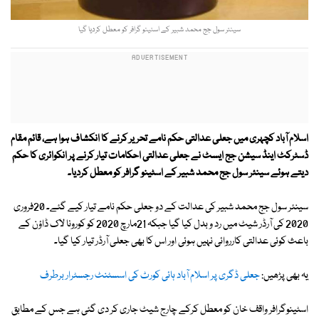
سینئر سول جج محمد شبیر کے اسٹینو گرافر کو معطل کردیا گیا
اسلام آباد کچہری میں جعلی عدالتی حکم نامے تحریر کرنے کا انکشاف ہوا ہے، قائم مقام
ڈسٹرکٹ اینڈ سیشن جج ایسٹ نے جعلی عدالتی احکامات تیار کرنے پر انکوائری کا حکم
دیتے ہوئے سینئر سول جج محمد شبیر کے اسٹینو گرافر کو معطل کردیا۔
سینئر سول جج محمد شبیر کی عدالت کے دو جعلی حکم نامے تیار کیے گئے۔ 20فروری
2020 کی آرڈر شیٹ میں رد و بدل کیا گیا جبکہ 21مارچ 2020 کو کورونا لاک ڈاؤن کے
باعث کوئی عدالتی کارروائی نہیں ہوئی اور اس کا بھی جعلی آرڈر تیار کیا گیا۔
یہ بھی پڑھیں:
جعلی ڈگری پر اسلام آباد ہائی کورٹ کی اسسٹنٹ رجسٹرار برطرف
اسٹینوگرافر واقف خان کو معطل کرکے چارج شیٹ جاری کر دی گئی ہے جس کے مطابق