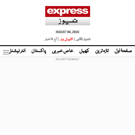
AUGUST 06, 2026
اشتہار لگائیں |
لائیو ٹی وی
| آج کا اخبار
صفحۂ اول
تازہ ترین
کھیل
خاص خبریں
پاکستان
انٹر نیشنل
ٹا