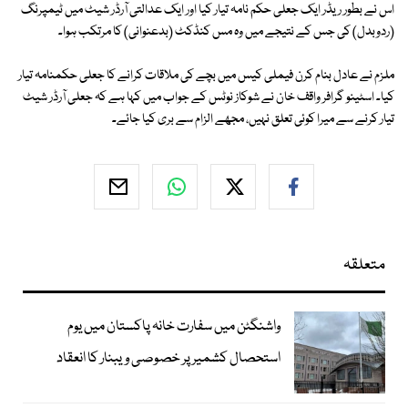
اس نے بطور ریڈر ایک جعلی حکم نامہ تیار کیا اور ایک عدالتی آرڈر شیٹ میں ٹیمپرنگ
(ردوبدل) کی جس کے نتیجے میں وہ مس کنڈکٹ (بدعنوانی) کا مرتکب ہوا۔
ملزم نے عادل بنام کرن فیملی کیس میں بچے کی ملاقات کرانے کا جعلی حکمنامہ تیار
کیا۔ اسٹینو گرافر واقف خان نے شوکاز نوٹس کے جواب میں کہا ہے کہ جعلی آرڈر شیٹ
تیار کرنے سے میرا کوئی تعلق نہیں، مجھے الزام سے بری کیا جائے۔
متعلقہ
واشنگٹن میں سفارت خانہ پاکستان میں یوم
استحصال کشمیر پر خصوصی ویبنار کا انعقاد