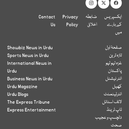
ایکسپریس
ضابطہ
Privacy
Contact
کے بارے
اخلاق
Policy
Us
میں
صفحۂ اول
Showbiz News in Urdu
تازہ ترین
Sports News in Urdu
غزہ لہو لہو
International News in
پاکستان
Urdu
انٹر نیشنل
Business News in Urdu
کھیل
Urdu Magazine
انٹرٹینمنٹ
Urdu Blogs
لائف اسٹائل
The Express Tribune
ٹاپ ٹرینڈ
Express Entertainment
دلچسپ و عجیب
صحت