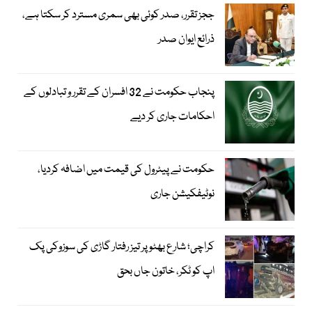
ججز تقرر، صدر کوئی بھی سمری مسترد کر سکتا ہے،
ذرائع ایوان صدر
پنجاب حکومت نے 32 افسران کے تقرر و تبادلوں کے
احکامات جاری کر دیے
حکومت نے پیٹرول کی قیمت میں اضافہ کردیا،
نوٹیفکیشن جاری
کراچی؛ شارع بھٹو پر تیز رفتار گاڑی کی سوزوکی پک
اپ کو ٹکر، خاتون جاں بحق