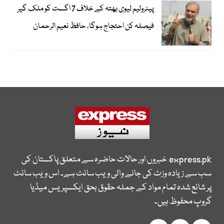
پیٹرولیم لیوی بھتہ کے خلاف 7 اگست کو ملک گیر
فیصلہ کن احتجاج ہوگا، حافظ نعیم الرحمان
express.pk
خبروں اور حالات حاضرہ سے متعلق پاکستان کی
سب سے زیادہ وزٹ کی جانے والی ویب سائٹ ہے۔ اس ویب سائٹ
پر شائع شدہ تمام مواد کے جملہ حقوق بحق ایکسپریس میڈیا
گروپ محفوظ ہیں۔