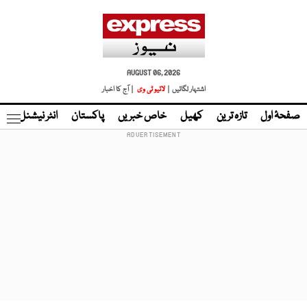
AUGUST 06, 2026
اشتہار لگائیں |
لائیو ٹی وی
| آج کا اخبار
صفحۂ اول
تازہ ترین
کھیل
خاص خبریں
پاکستان
انٹر نیشنل
ٹا