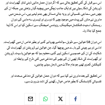
اس سے قبل کی گئی تحقیق بتاتی ہے کہ اگر دورانِ حمل مائیں ذہنی تناؤ، گھبراہٹ اور
ڈپریشن کی شکار ہوتی ہیں تو ایک جانب زچگی میں پیچیدگیاں بڑھتی ہیں جبکہ ان کے
بچوں میں سماجی، نفسیاتی اور رویہ جاتی مسائل بھی جنم لیتے ہیں۔ اس ضمن میں
ماہرین نے ماؤں کے پیٹ میں موجود بچے کا دوسری اور تیسری سہ ماہی کے دوران
ریسٹنگ اسٹیٹ فنکشنل میگنیٹک ریزوننس امیجنگ سے اسکین کیا اور اس کا ڈیٹا
جمع کیا جاتا رہا۔
اس دوران 50 خواتین سے طویل سوالنامے بھروائے گئے اور بطورِ خاص ان میں گھبراہٹ،
اداسی اور بے چینی کے بارے میں پوچھا گیا۔ جن خواتین نے ڈپریشن اور گھبراہٹ کی
شکایت کی ان کے خصوصی اسکین لیے گئے۔ معلوم ہوا کہ جو خواتین یاسیت، ڈپریشن
اور گھبراہٹ کی شکار تھیں ان کے بچے کے دماغی میں کئی طرح کے روابطہ اور
کنیکشن کمزور تھے جو عام حالات میں نارمل ہونے چاہئیں۔
اس تحقیق کے بعد ماہرین نے کہا ہے کہ دورانِ حمل خواتین کی دماغی صحت اور
نفسیاتی کاؤنسلنگ کا بطورِ خاص خیال رکھنے کی اشد ضرورت ہے۔