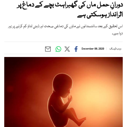
دورانِ حمل ماں کی گھبراہٹ بچے کے دماغ پر
اثرانداز ہوسکتی ہے
اس تحقیق کے بعد سائنسدانوں نے ماؤں کی دماغی صحت اور ذہنی تناؤ کم کرنے پر زور
دیا ہے۔
ویب ڈیسک
December 08, 2020