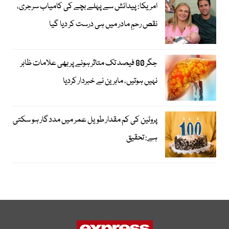
امریکا: پیدائش سے پہلے بچے کی کامیاب سرجری،
نقص رحمِ مادر میں ہی درست کر دیا گیا
جگر 80 فیصد تک متاثر ہونے پر بھی علامات ظاہر
نہیں ہوتیں، ماہرین نے خبردار کردیا
پروٹین کی کم مقدار طویل عمر میں مددگار ہو سکتی
ہے: تحقیق