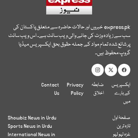
express.pk
خبروں اور حالات حاضرہ سے متعلق پاکستان کی
سب سے زیادہ وزٹ کی جانے والی ویب سائٹ ہے۔ اس ویب سائٹ
پر شائع شدہ تمام مواد کے جملہ حقوق بحق ایکسپریس میڈیا
گروپ محفوظ ہیں۔
ایکسپریس
ضابطہ
Privacy
Contact
کے بارے
اخلاق
Policy
Us
میں
صفحۂ اول
Showbiz News in Urdu
تازہ ترین
Sports News in Urdu
غزہ لہو لہو
International News in