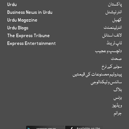
پاکستان
Urdu
انٹر نیشنل
Business News in Urdu
کھیل
Urdu Magazine
انٹرٹینمنٹ
Urdu Blogs
لائف اسٹائل
The Express Tribune
ٹاپ ٹرینڈ
Express Entertainment
دلچسپ و عجیب
صحت
سونے کے نرخ
پیٹرولیم مصنوعات کی قیمتیں
سائنس و ٹیکنالوجی
بلاگ
بزنس
ویڈیوز
جرائم