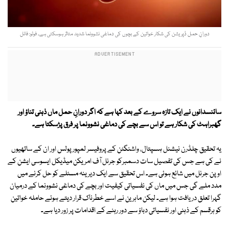
دورانِ حمل ڈپریشن کی شکار خواتین کے بچوں کی دماغی نشوونما شدید متاثر ہوسکتی ہے۔ فوٹو: فائل
سائنسدانوں نے ایک تازہ سروے کے بعد کہا ہے کہ اگر دورانِ حمل ماں ذہنی تناؤ اور
گھبراہٹ کی شکار ہے تو اس سے بچے کی دماغی نشوونما پر فرق پڑسکتا ہے۔
یہ تحقیق چلڈرن نیشنل ہسپتال، واشنگٹن کے پروفیسر لمپور پولس اور ان کے ساتھیوں
نے کی ہے جس کی تفصیل سات دسمبرکو جرنل آف امریکن میڈیکل ایسوسی ایشن کے
اوپن جرنل میں شائع ہوئی ہے۔ اس تحقیق سے ایک دیرینہ مسئلے کو حل کرنے میں
مدد ملے گی جس میں ماں کی نفسیاتی کیفیت اور بچے کی دماغی نشوونما کے درمیان
گہرا تعلق دریافت ہوا ہے۔ لیکن ماہرین نے اسے خطرناک قرار دیتے ہوئے حاملہ خواتین
کو ہرقسم کے ذہنی اور نفسیاتی دباؤ سے دور رہنے کے اقدامات پر زور دیا ہے۔