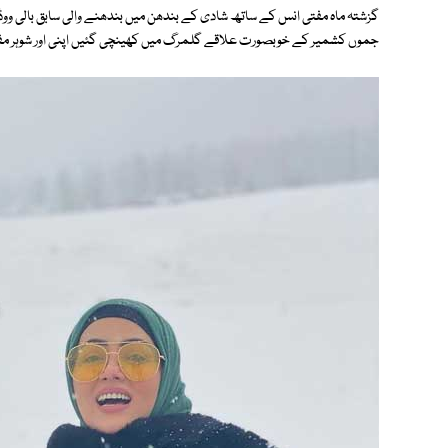
گزشتہ ماہ مفتی انس کے ساتھ شادی کے بندھن میں بندھنے والی سابق بالی ووڈ اد
جموں کشمیر کے خوبصورت علاقے گلمرگ میں کھینچی گئیں اپنی اور شوہر مفتی