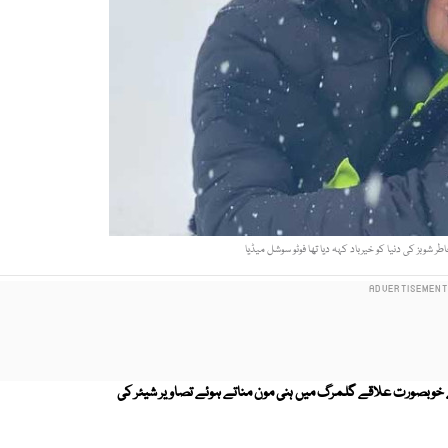
طر شوبز کی دنیا کو خیرباد کہہ دیا تھا فوٹو سوشل میڈیا
کے خوبصورت علاقے گلمرگ میں ہنی مون مناتے ہوئے تصاویر شیئر کی