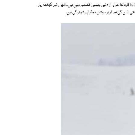
اکارہ ثنا خان ان دنوں جموں کشمیر میں ہیں۔ انہوں نے گزشتہ روز
 انس کی تصاویر سوشل میڈیا پر شیئر کی ہیں۔