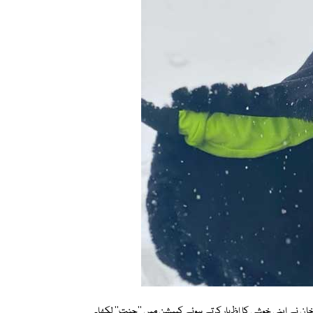
ا خان نے اپنی خوشی کا اظہار کرتے ہوئے کیپشن میں ''جنت'' لکھا۔