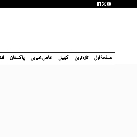
صفحۂ اول
تازہ ترین
کھیل
خاص خبریں
پاکستان
انٹ