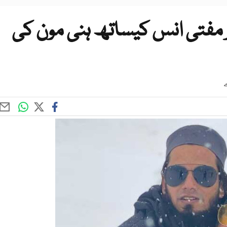
وہر مفتی انس کیساتھ ہنی مون کی
ے