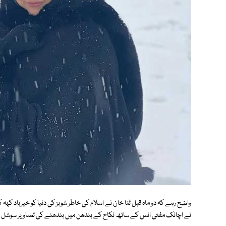
واضح رہے کہ دو ماہ قبل ثنا خان نے اسلام کی خاطر شوبز کی دنیا کو خیرباد کہہ ک
نے اچانک مفتی انس کے ساتھ نکاح کے بندھن میں بندھنے کی تصاویر سوشل میڈ