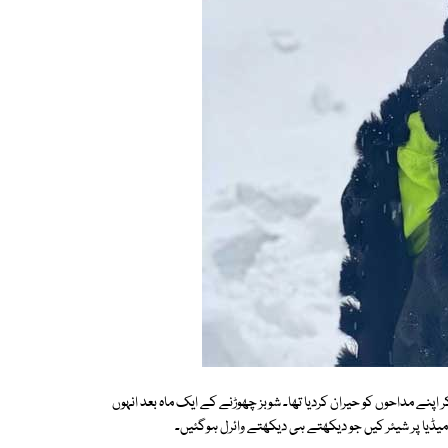
ر اپنے مداحوں کو حیران کردیا تھا۔ شوبز چھوڑنے کے ایک ماہ بعد انہوں
یا پر شیئر کیں جو دیکھتے ہی دیکھتے وائرل ہوگئیں۔