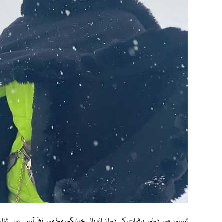
تصاویر میں دونوں برفباری کے دوران انتہائی خوشگوار موڈ میں نظر آرہے ہیں۔ ثن