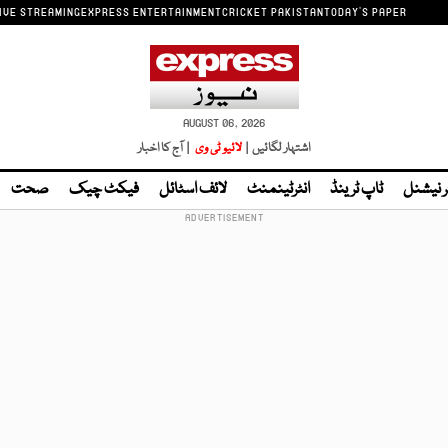
IVE STREAMING
EXPRESS ENTERTAINMENT
CRICKET PAKISTAN
TODAY'S PAPER
AUGUST 06, 2026
اشتہار لگائیں |
لائیو ٹی وی
| آج کا اخبار
ر نیشنل
ٹاپ ٹرینڈ
انٹرٹینمنٹ
لائف اسٹائل
فیکٹ چیک
صحت