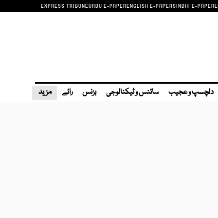
EXPRESS TRIBUNE
URDU E-PAPER
ENGLISH E-PAPER
SINDHI E-PAPER
L
دلچسپ و عجیب
سائنس و ٹیکنالوجی
بزنس
رائے
مزید