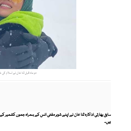
دو ماہ قبل ثنا خان نے اسلام کی خا
سابق بھارتی اداکارہ ثنا خان نے اپنے شوہر مفتی انس کے ہمراہ جموں کشمیر 
ہیں۔