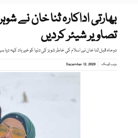
بھارتی اداکارہ ثنا خان نے ش
تصاویر شیئر کردیں
دو ماہ قبل ثنا خان نے اسلام کی خاطر شوبز کی دنیا کو خیرباد کہہ دیا ہ
ویب ڈیسک
December 12, 2020