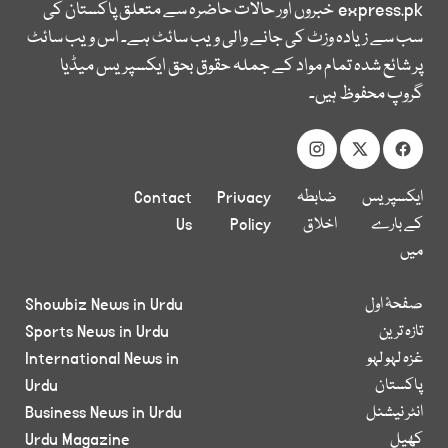
express.pk
خبروں اور حالات حاضرہ سے متعلق پاکستان کی
سب سے زیادہ وزٹ کی جانے والی ویب سائٹ ہے۔ اس ویب سائٹ
پر شائع شدہ تمام مواد کے جملہ حقوق بحق ایکسپریس میڈیا
گروپ محفوظ ہیں۔
ایکسپریس
ضابطہ
Privacy
Contact
کے بارے
اخلاق
Policy
Us
میں
صفحۂ اول
Showbiz News in Urdu
تازہ ترین
Sports News in Urdu
غزہ لہو لہو
International News in
پاکستان
Urdu
انٹر نیشنل
Business News in Urdu
کھیل
Urdu Magazine