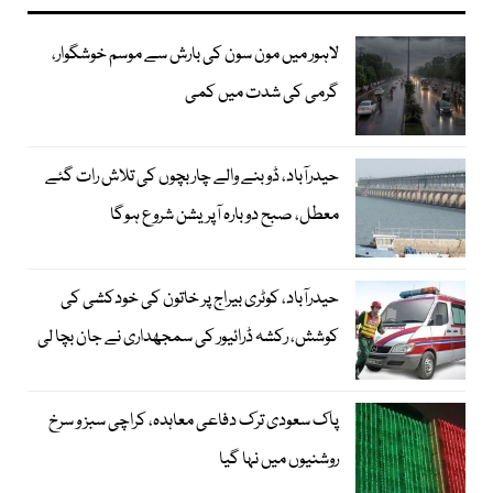
لاہور میں مون سون کی بارش سے موسم خوشگوار،
گرمی کی شدت میں کمی
حیدرآباد، ڈوبنے والے چار بچوں کی تلاش رات گئے
معطل، صبح دوبارہ آپریشن شروع ہوگا
حیدرآباد، کوٹری بیراج پر خاتون کی خودکشی کی
کوشش، رکشہ ڈرائیور کی سمجھداری نے جان بچا لی
پاک سعودی ترک دفاعی معاہدہ، کراچی سبز و سرخ
روشنیوں میں نہا گیا