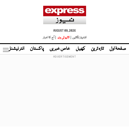
AUGUST 09, 2026
اشتہار لگائیں |
لائیو ٹی وی
| آج کا اخبار
صفحۂ اول
تازہ ترین
کھیل
خاص خبریں
پاکستان
انٹر نیشنل
ٹا