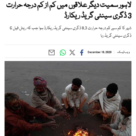
لاہور سمیت دیگر علاقوں میں کم از کم درجہ حرارت
3 ڈگری سینٹی گریڈ ریکارڈ
شہر کا کم سے کم درجہ حرارت 8.3 ڈگری سینٹی گریڈ ریکارڈ ہوا جب کہ ریئل فیل 6
ڈگری سینٹی گریڈ رہا
ویب ڈیسک
December 18, 2020