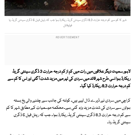
شہر کا کم سے کم درجہ حرارت 8.3 ڈگری سینٹی گریڈ ریکارڈ ہوا جب کہ رئیل فیل 6 ڈگری سینٹی گریڈ رہا
فوٹوفائل
لاہور سمیت دیگر علاقوں میں رات میں کم از کم درجہ حرارت 3 ڈگری سینٹی گریڈ
ریکارڈ ہوا اسی طرح شہر قائد میں سردی کی لہر میں مزید شدت آگئی اور اس کا کم سے
کم درجہ حرارت 8.3 ریکارڈ کیا گیا۔
کراچی میں سردی نے ڈیرے ڈال لیے ہیں۔ کوئٹہ کی جانب سے چلنے والی یخ بستہ
ہواؤں سے سردی کی شدت مزید بڑھ گئی ہے۔ محکمہ موسمیات کے مطابق شہر کا کم
سے کم درجہ حرارت 8.3 ڈگری سینٹی گریڈ ریکارڈ ہوا۔ جب کہ ریئل فیل 6 ڈگری
سینٹی گریڈ رہا۔