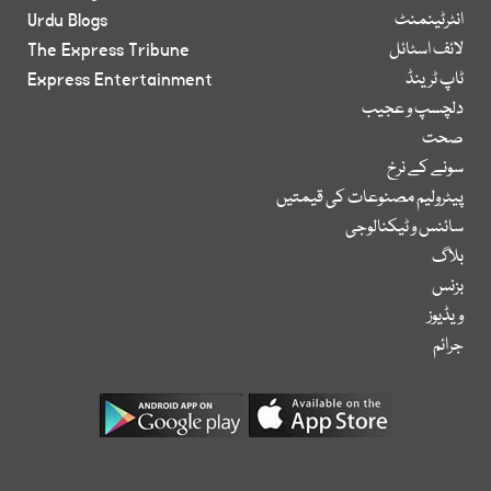
انٹرٹینمنٹ
Urdu Blogs
لائف اسٹائل
The Express Tribune
ٹاپ ٹرینڈ
Express Entertainment
دلچسپ و عجیب
صحت
سونے کے نرخ
پیٹرولیم مصنوعات کی قیمتیں
سائنس و ٹیکنالوجی
بلاگ
بزنس
ویڈیوز
جرائم