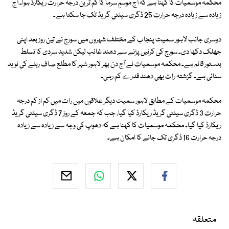
محکمہ موسمیات کا کہنا ہے کہ آج موسمِ سرما کا کم ترین درجہ حرارت ریکارڈ ہوا۔ آج
زیادہ سے زیادہ درجہ حرارت 25 ڈگری سینٹی گریڈ تک جا سکتا ہے۔
دوسری جانب لاہور سمیت پنجاب کے مختلف شہروں میں سورج نے تین روز بعد اپنی
جھلک دکھا دی۔ سورج کی کرنیں پڑنے سے دھند غائب لیکن شدید سردی کا تسلط
بدستور قائم ہے۔ محکمہ موسمیات نے آج دن بھر لاہور شہر کا مطلع صاف رہنے کی نوید
سنائی ہے۔ گزشتہ رات بھی دھند قدرے کم رہی۔
محکمہ موسمیات کے مطابق لاہور سمیت دیگر علاقوں میں رات میں کم از کم درجہ
حرارت 3 ڈگری سینٹی گریڈ ریکارڈ کیا گیا، جب کہ جمعہ کے روز 7 ڈگری سینٹی گریڈ
ریکارڈ کیا گیا۔ محکمہ موسمیات کا کہنا ہے کہ دھوپ کی وجہ سے زیادہ سے زیادہ
درجہ حرارت 16 ڈگری تک جانے کا امکان ہے۔
متعلقہ