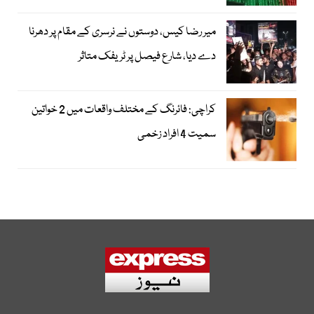
میر رضا کیس، دوستوں نے نرسری کے مقام پر دھرنا
دے دیا، شارع فیصل پر ٹریفک متاثر
کراچی: فائرنگ کے مختلف واقعات میں 2 خواتین
سمیت 4 افراد زخمی