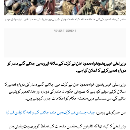
مندر کی جلد تعمیر کے لئے متعلقہ حکام کو احکامات جاری کردیئے ہیں، وزیراعلیٰ محمود خان۔ فوٹو:سوشل میڈیا
وزیراعلی خیبر پختونخوا محمود خان نے کرک کے علاقہ ٹیری میں جلائے گئے مندر کو
دوبارہ تعمیر کرنے کا اعلان کیا ہے۔
وزیر اعلٰی خیبرپختون خوا محمود خان نے کرک میں جلائے گئے مندر کی دوبارہ تعمیر کا
اعلان کرتے ہوئے کہا ہے کہ صوبائی حکومت مندر کی دوبارہ اور جلد تعمیر کو یقینی
بنائے گی، اس سلسلے میں متعلقہ حکام کو احکامات جاری کردیئے ہیں۔
اس خبرکوبھی پڑھیں:
چیف جسٹس نے کرک میں مندر جلانے کے واقعہ کا نوٹس لے لیا
وزیراعلیٰ کا کہنا تھا کہ اقلیتوں کے مقدس مقامات کے تحفظ کو ہر صورت یقینی بنایا