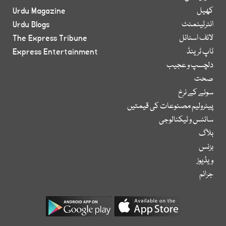
کھیل
Urdu Magazine
انٹرٹینمنٹ
Urdu Blogs
لائف اسٹائل
The Express Tribune
ٹاپ ٹرینڈ
Express Entertainment
دلچسپ و عجیب
صحت
سونے کے نرخ
پیٹرولیم مصنوعات کی قیمتیں
سائنس و ٹیکنالوجی
بلاگ
بزنس
ویڈیوز
جرائم