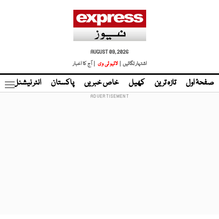
AUGUST 09, 2026
اشتہار لگائیں |
لائیو ٹی وی
| آج کا اخبار
صفحۂ اول
تازہ ترین
کھیل
خاص خبریں
پاکستان
انٹر نیشنل
ٹا