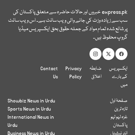
express.pk
خبروں اور حالات حاضرہ سے متعلق پاکستان کی
سب سے زیادہ وزٹ کی جانے والی ویب سائٹ ہے۔ اس ویب سائٹ
پر شائع شدہ تمام مواد کے جملہ حقوق بحق ایکسپریس میڈیا
گروپ محفوظ ہیں۔
ایکسپریس
ضابطہ
Privacy
Contact
کے بارے
اخلاق
Policy
Us
میں
صفحۂ اول
Showbiz News in Urdu
تازہ ترین
Sports News in Urdu
غزہ لہو لہو
International News in
پاکستان
Urdu
انٹر نیشنل
Business News in Urdu