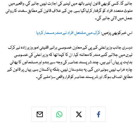
جائے گا، کسی کو بھی قانون اپنے ہاتھ میں لینے کی اجازت نہیں جائے گی، واقعے میں
ملوث متعدد افراد کو گرفتار کرلیاگیا ہے، جن کے خلاف قانون کے مطابق سخت کارروائی
عمل میں لائی جائے گی۔
اس خبرکوبھی پڑھیں:
کرک میں مشتعل افراد نے مندر مسمار کردیا
دوسری جانب وزیراعلی کے پی کے معاون خصوصی برائے اقلیتی امور وزیر زادہ نے کرک
ٹیری میں جلائے گئے مندر کا معائنہ کیا، ان کا کہنا تھا کہ وزیر اعلیٰ کی خصوصی
ہدایت پر یہاں آئے ہیں، چند شرپسند عناصر کی وجہ سے ہندو اور مسلمانوں کا بھائی
چارہ خراب نہیں ہونے دیں گے، یہ ہندوستان نہیں، بلکہ پاکستان ہے، یہاں پر قانون کے
مطابق انصاف ہوگا، اور شر پسند عناصر کو قرار واقعی سزا ملے گی۔