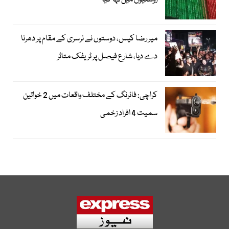
روشنیوں میں نہا گیا
میر رضا کیس، دوستوں نے نرسری کے مقام پر دھرنا
دے دیا، شارع فیصل پر ٹریفک متاثر
کراچی: فائرنگ کے مختلف واقعات میں 2 خواتین
سمیت 4 افراد زخمی