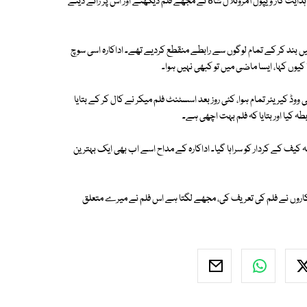
دایت کار ویپول آمروتلال شاه نے مجھے فلم دیکھنے اور اس پر رائے دینے
بند کر کے تمام لوگوں سے رابطے منقطع کردیے تھے۔ اداکارہ اسی سوچ
 کیوں کہا، ایسا ماضی میں تو کبھی نہیں ہوا۔
ی ووڈ کیریئر تمام ہوا، کئی روز بعد اسسٹنٹ فلم میکر نے کال کر کے بتایا
طہ کیا اور بتایا کہ فلم بہت اچھی ہے۔
 کیف کے کردار کو سراہا گیا۔ اداکارہ کے مداح اسے اب بھی ایک بہترین
کاروں نے فلم کی تعریف کی، مجھے لگتا ہے اس فلم نے میرے متعلق