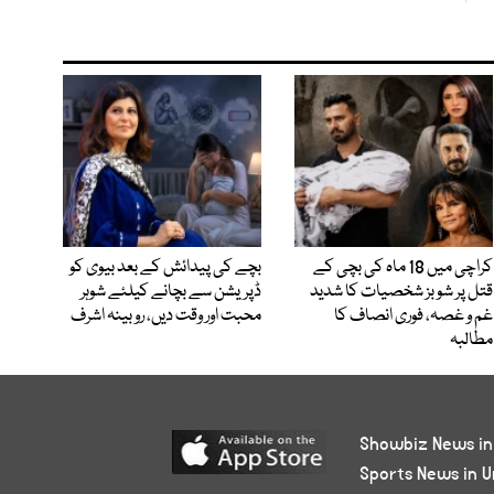
کراچی میں 18 ماہ کی بچی کے
بچے کی پیدائش کے بعد بیوی کو
قتل پر شوبز شخصیات کا شدید
ڈپریشن سے بچانے کیلئے شوہر
غم و غصہ، فوری انصاف کا
محبت اور وقت دیں، روبینہ اشرف
مطالبہ
Showbiz News in
Sports News in U