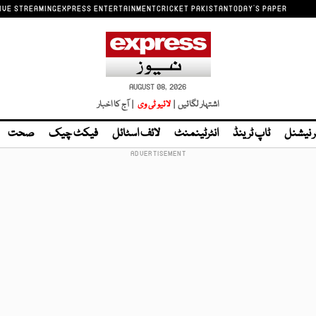
IVE STREAMING
EXPRESS ENTERTAINMENT
CRICKET PAKISTAN
TODAY'S PAPER
AUGUST 08, 2026
اشتہار لگائیں |
لائیو ٹی وی
| آج کا اخبار
ر نیشنل
ٹاپ ٹرینڈ
انٹرٹینمنٹ
لائف اسٹائل
فیکٹ چیک
صحت