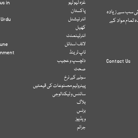
غزہ لہو لہو
ws in
پاکستان
کی سب سے زیادہ
انٹر نیشنل
 Urdu
 تمام مواد کے
کھیل
انٹرٹینمنٹ
لائف اسٹائل
bune
ٹاپ ٹرینڈ
inment
دلچسپ و عجیب
Contact Us
صحت
سونے کے نرخ
پیٹرولیم مصنوعات کی قیمتیں
سائنس و ٹیکنالوجی
بلاگ
بزنس
ویڈیوز
جرائم