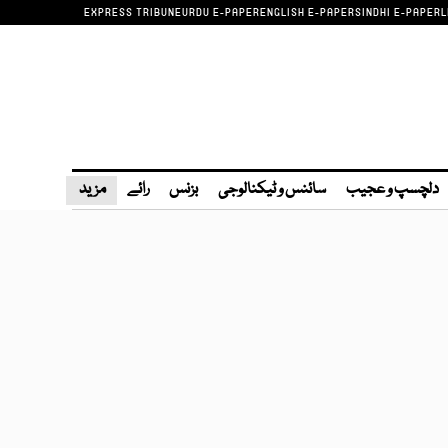
EXPRESS TRIBUNE
URDU E-PAPER
ENGLISH E-PAPER
SINDHI E-PAPER
L
دلچسپ و عجیب
سائنس و ٹیکنالوجی
بزنس
رائے
مزید