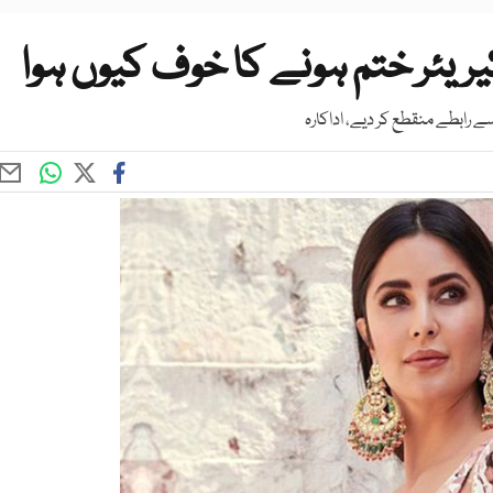
کیریئر ختم ہونے کا خوف کیوں ہوا
 رابطے منقطع کر دیے، اداکارہ