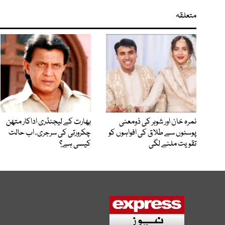
متعلقہ
نمرہ خان اور شوہر کی ذومعنی
بھارت کے لیجنڈری اداکار متھن
پوسٹوں سے طلاق کی افواہوں کو
چکرورتی کی سرجری، اب حالت
تقویت ملنے لگی
کیسی ہے؟