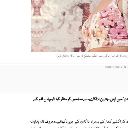
د کر کے تمام لوگوں سے رابطے منقطع کر دیے، اداکارہ (فائل فوٹو)
دن' میں اپنی بہترین اداکاری سے مداحوں کو متاثر کیا تاہم اس فلم کے
داکار اکشے کمار کے ہمراہ اداکاری کے جوہر دکھائے۔ معروف فلم ہدایت