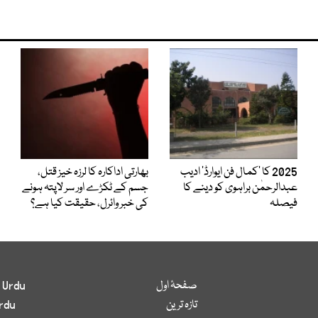
2025 کا ’کمال فن ایوارڈ‘ ادیب
بھارتی اداکارہ کا لرزہ خیز قتل،
عبدالرحمٰن براہوی کو دینے کا
جسم کے ٹکڑے اور سر لاپتہ ہونے
فیصلہ
کی خبر وائرل، حقیقت کیا ہے؟
صفحۂ اول
 Urdu
تازہ ترین
rdu