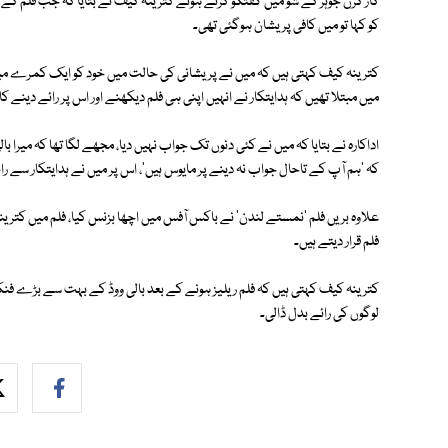
کار کرن جوہر کے شو میں گفتگو کرتے ہوئے کترینہ کیف نے بتایا کہ جب فلم کے ہ
کو کہا تو میں کافی پریشان ہوگئی تھی۔
کترینہ کیف کہتی ہیں کہ میں نے پریشانی کی حالت میں خود کو ایک کمرے میں 
میں مبتلا تھیں کہ ہدایتکار نے انہیں اپنی ہی فلم دیکھنے اور اس پر رائے دینے کا
اداکارہ نے بتایا کہ میں نے کئی دنوں تک جواب نہیں دیا، مجھے لگا تھا کہ میرا بال
کہ 'ہم آپ کے تاحال جواب نہ دینے پر مایوس ہیں'، اس پر میں نے ہدایتکار سے راب
علاوہ بریں فلم 'نمستے لندن' نے باکس آفس میں اچھا بزنس کیا، فلم میں کترینہ
فلم قرار دیتے ہیں۔
کترینہ کیف کہتی ہیں کہ فلم ریلیز ہونے کے بعد بالی ووڈ کے بہت سے بڑے فن
لوگوں کی رائے بدل ڈالی۔