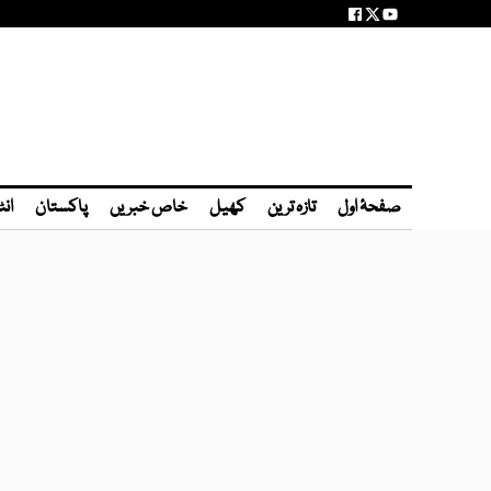
صفحۂ اول
تازہ ترین
کھیل
خاص خبریں
پاکستان
انٹ