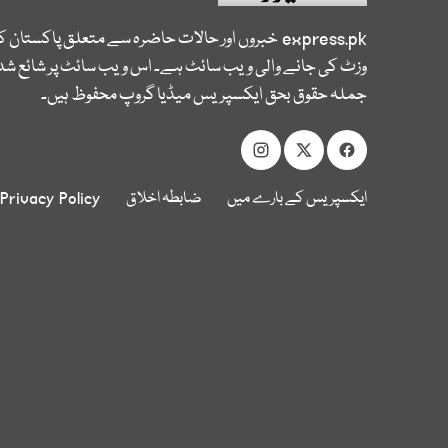
express.pk
خبروں اور حالات حاضرہ سے متعلق پاکستان 
وزٹ کی جانے والی ویب سائٹ ہے۔ اس ویب سائٹ پر شائع شدہ
جملہ حقوق بحق ایکسپریس میڈیا گروپ محفوظ ہیں۔
ایکسپریس کے بارے میں
ضابطہ اخلاق
Privacy Policy