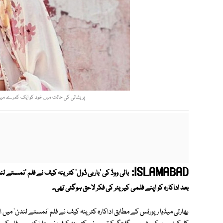
پریشانی کی حالت میں خود کو ایک کمرے میں بن
ISLAMABAD:
بالی ووڈ کی 'باربی ڈول' کترینہ کیف نے فلم 'نمستے لن
بعد اداکارہ کو اپنے فلمی کیریئر کی فکر لاحق ہوگئی تھی۔
بھارتی میڈیا رپورٹس کے مطابق اداکارہ کترینہ کیف نے فلم 'نمستے لندن' میں ا