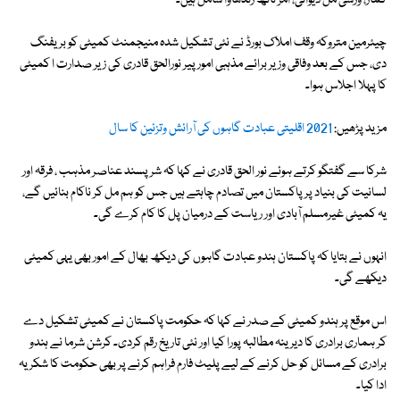
کمار، ورسی مل دیوانی، امر ناتھ رندھاوا شامل ہیں۔
چیئرمین متروکہ وقف املاک بورڈ نے نئی تشکیل شدہ منیجمنٹ کمیٹی کو بریفنگ
دی، جس کے بعد وفاقی وزیر برائے مذہبی امور پیر نورالحق قادری کی زیر صدارت ا کمیٹی
کا پہلا اجلاس ہوا۔
مزید پڑھیں:
2021 اقلیتی عبادت گاہوں کی آرائش وتزئین کا سال
شرکا سے گفتگو کرتے ہوئے نور الحق قادری نے کہا کہ شر پسند عناصر مذہب ، فرقہ اور
لسانیت کی بنیاد پر پاکستان میں تصادم چاہتے ہیں جس کو ہم مل کر ناکام بنائیں گے،
یہ کمیٹی غیرمسلم آبادی اور ریاست کے درمیان پل کا کام کرے گی۔
انہوں نے بتایا کہ پاکستان ہندو عبادت گاہوں کی دیکھ بھال کے امور بھی یہی کمیٹی
دیکھے گی۔
اس موقع پر ہندو کمیٹی کے صدر نے کہا کہ حکومت پاکستان نے کمیٹی تشکیل دے
کر ہماری برادری کا دیرینہ مطالبہ پورا کیا اور نئی تاریخ رقم کردی۔ کرشن شرما نے ہندو
برادری کے مسائل کو حل کرنے کے لیے پلیٹ فارم فراہم کرنے پر بھی حکومت کا شکریہ
ادا کیا۔