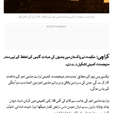
ہندو مندر مینجمنٹ کمیٹی وزارتِ مذہبی امور کے ماتحت کام کرے گی۔ فائل فوٹو
کراچی:
حکومت نے پاکستان میں ہندوؤں کی عبادت گاہوں کے تحفظ کے لیے مندر
منیجمنٹ کمیٹی تشکیل دے دی۔
ایکسپریس نیوز کے مطابق 'ہندو مندر مینجمنٹ کمیٹی'وزارتِ مذہبی امور کے ماتحت
کام کرے گی، جس کی سربراہی وفاقی وزیر برائے مذہبی امو و بین المذاہب ہم آہنگی
کے پاس ہوگی۔
وزارتِ مذہبی امور کی جانب سے قائم کی گئی 10 رکنی کمیٹی میں کرشن شرما، دیوان
چاند چاؤلہ، ہارون سرب دیال، موہن داس، نرنجن کمار، میگھا اروڑا، امیت شادانی، اشوک