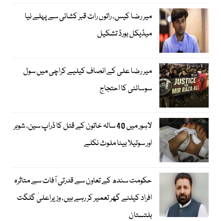
میر رضا کیس، راتوں رات قبر کشائی سے پہلے نیا
میڈیکل بورڈ تشکیل
میر رضا علی کے انصاف کیلیے کراچی میں سول
سوسائٹی کا احتجاج
لاہور میں 40 سالہ خاتون کے قتل کا ڈراپ سین، شوہر
اور سوتیلا بیٹا ملوث نکلے
حکومت سندھ کے تعاون سے قدرتی آفات سے متاثرہ
افراد کیلئے گھر تعمیر کر رہے ہیں، وزیراعلیٰ گلگت
بلتستان