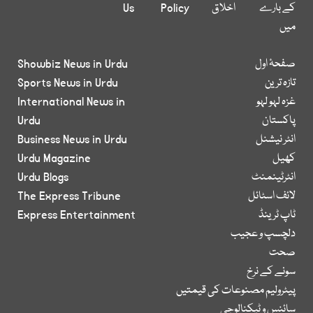
کے بارے
اخلاق
Policy
Us
میں
صفحۂ اول
Showbiz News in Urdu
تازہ ترین
Sports News in Urdu
غزہ لہو لہو
International News in
پاکستان
Urdu
انٹر نیشنل
Business News in Urdu
کھیل
Urdu Magazine
انٹرٹینمنٹ
Urdu Blogs
لائف اسٹائل
The Express Tribune
ٹاپ ٹرینڈ
Express Entertainment
دلچسپ و عجیب
صحت
سونے کے نرخ
پیٹرولیم مصنوعات کی قیمتیں
سائنس و ٹیکنالوجی