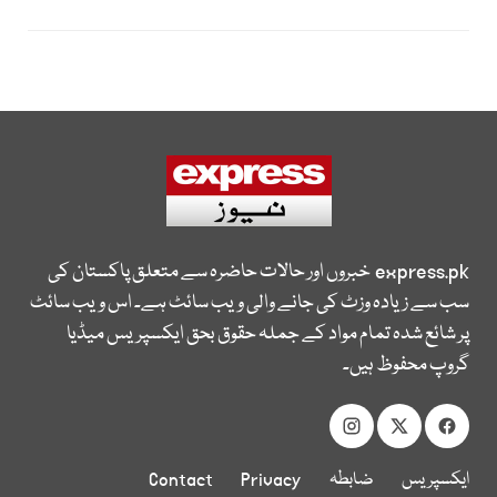
express.pk
خبروں اور حالات حاضرہ سے متعلق پاکستان کی
سب سے زیادہ وزٹ کی جانے والی ویب سائٹ ہے۔ اس ویب سائٹ
پر شائع شدہ تمام مواد کے جملہ حقوق بحق ایکسپریس میڈیا
گروپ محفوظ ہیں۔
ایکسپریس
ضابطہ
Privacy
Contact