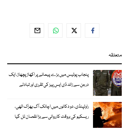
متعلقہ
پنجاب پولیس میں بڑے پیمانے پر اکھاڑ پچھاڑ، ایک
درجن سے زائد ڈی ایس پیز کی تقرری اور تبادلے
راولپنڈی، دو دکانوں میں اچانک آگ بھڑک اٹھی،
ریسکیو کی بروقت کارروائی سے بڑا نقصان ٹل گیا