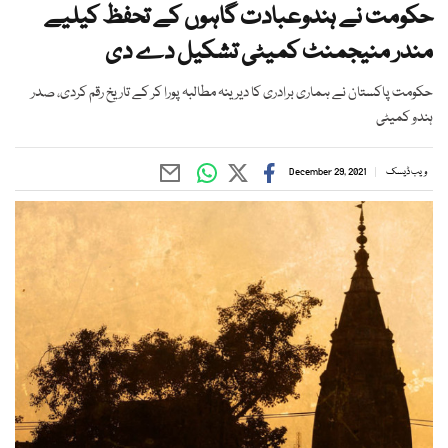
حکومت نے ہندوعبادت گاہوں کے تحفظ کیلیے
مندر منیجمنٹ کمیٹی تشکیل دے دی
حکومت پاکستان نے ہماری برادری کا دیرینہ مطالبہ پورا کر کے تاریخ رقم کردی، صدر
ہندو کمیٹی
ویب ڈیسک
December 29, 2021