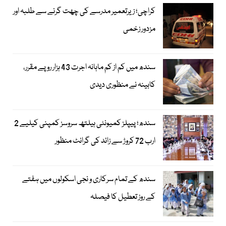
کراچی؛ زیرتعمیر مدرسے کی چھت گرنے سے طلبہ اور
مزدور زخمی
سندھ میں کم از کم ماہانہ اجرت 43 ہزار روپے مقرر،
کابینہ نے منظوری دیدی
سندھ؛ پیپلز کمیونٹی ہیلتھ سروسز کمپنی کیلیے 2
ارب 72 کروڑ سے زائد کی گرانٹ منظور
سندھ کے تمام سرکاری و نجی اسکولوں میں ہفتے
کے روز تعطیل کا فیصلہ