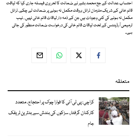
احتساب عدالت کے جج محمد بشیر نے ضمانت کا تحریری فیصلہ جاری کیا کہ لیاقت
قائم خانی کے شریک ملزمان ٹرائل بروقت مکمل نہ ہونے پر ضمانت لے چکے، ٹرائل
مکمل نہ ہونے کی کئی وجوہات ہیں جن کے ذمہ دار لیاقات قائم خانی نہیں ، نیب
ترمیمی آرڈیننس کے تحت لیاقات قائم خانی کی درخواست ضمانت منظور کی جاتی
ہے۔
متعلقہ
کراچی: پی ٹی آئی کا فوارا چوک پر احتجاج، متعدد
کارکنان گرفتار، سڑکوں کی بندش سے بدترین ٹریفک
جام