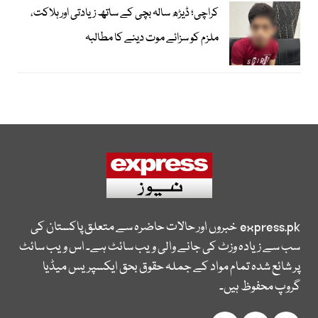
کراچی؛ ڈیڑھ سالہ بچی کے ساتھ زیادتی اور ہلاکت،
ملزم کو سزائے موت دینے کا مطالبہ
express.pk
خبروں اور حالات حاضرہ سے متعلق پاکستان کی
سب سے زیادہ وزٹ کی جانے والی ویب سائٹ ہے۔ اس ویب سائٹ
پر شائع شدہ تمام مواد کے جملہ حقوق بحق ایکسپریس میڈیا
گروپ محفوظ ہیں۔