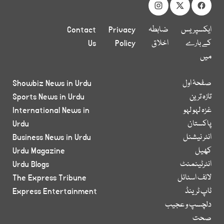
ایکسپریس
ضابطہ
Privacy
Contact
کے بارے
اخلاق
Policy
Us
میں
صفحۂ اول
Showbiz News in Urdu
تازہ ترین
Sports News in Urdu
غزہ لہو لہو
International News in
پاکستان
Urdu
انٹر نیشنل
Business News in Urdu
کھیل
Urdu Magazine
انٹرٹینمنٹ
Urdu Blogs
لائف اسٹائل
The Express Tribune
ٹاپ ٹرینڈ
Express Entertainment
دلچسپ و عجیب
صحت