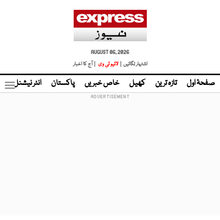
AUGUST 06, 2026
اشتہار لگائیں |
لائیو ٹی وی
| آج کا اخبار
صفحۂ اول
تازہ ترین
کھیل
خاص خبریں
پاکستان
انٹر نیشنل
ٹا