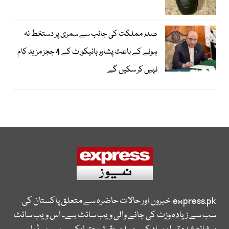
صدر مملکت کی جانب سے سمری پر دستخط نہ
ہونے کے باعث پشاور ہائیکورٹ کے 4 ججز مزید کام
نہیں کر سکیں گے
express.pk
خبروں اور حالات حاضرہ سے متعلق پاکستان کی
سب سے زیادہ وزٹ کی جانے والی ویب سائٹ ہے۔ اس ویب سائٹ