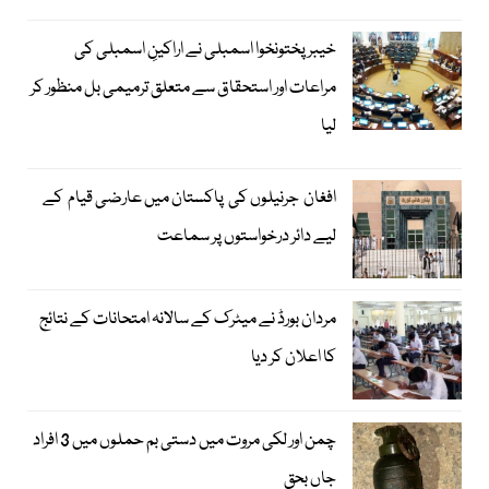
خیبرپختونخوا اسمبلی نے اراکینِ اسمبلی کی
مراعات اور استحقاق سے متعلق ترمیمی بل منظور کر
لیا
افغان جرنیلوں کی پاکستان میں عارضی قیام کے
لیے دائر درخواستوں پر سماعت
مردان بورڈ نے میٹرک کے سالانہ امتحانات کے نتائج
کا اعلان کر دیا
چمن اور لکی مروت میں دستی بم حملوں میں 3 افراد
جاں بحق