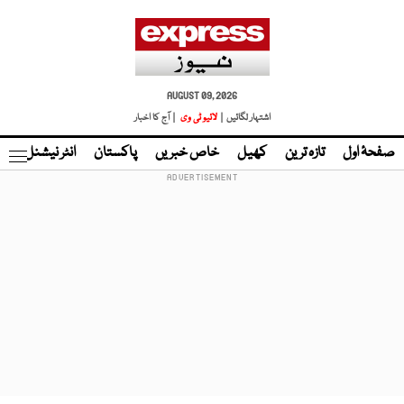
AUGUST 09, 2026
اشتہار لگائیں |
لائیو ٹی وی
| آج کا اخبار
صفحۂ اول
تازہ ترین
کھیل
خاص خبریں
پاکستان
انٹر نیشنل
ٹا