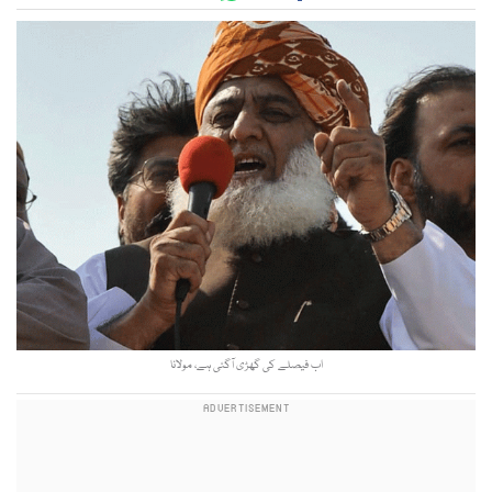
اب فیصلے کی گھڑی آگئی ہے، مولانا