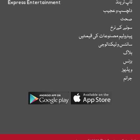
ٹاپ ٹرینڈ
Express Entertainment
دلچسپ و عجیب
صحت
سونے کے نرخ
پیٹرولیم مصنوعات کی قیمتیں
سائنس و ٹیکنالوجی
بلاگ
بزنس
ویڈیوز
جرائم