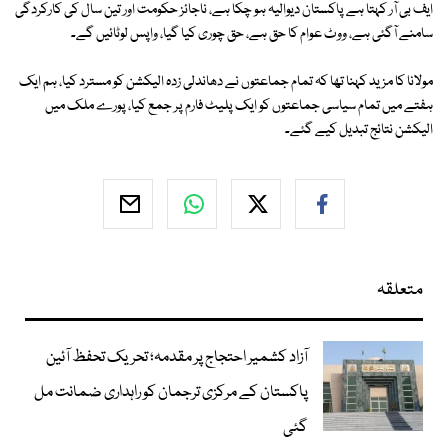
ایف بی آر کہتا ہے پاکستان دیوالیہ ہو چکا ہے، ناجائز حکومت اور تین سال کی کارکردگی
سامنے آگئی ہے، ووٹ عوام کا حق ہے، حق چوری کیا گیا، واپس لوٹائیں گے۔
مولانا کا مزید کہنا تھا کہ تمام جماعتوں نے دھاندلی زدہ الیکشن کو مسترد کیا، ہم ایک
ہفتے میں تمام سیاسی جماعتوں کو ایک پلیٹ فارم پر جمع کیا، پورے ملک میں
الیکشن نتائج تبدیل کیے گئے۔
متعلقہ
آزاد کشمیر احتجاج پر مقدمہ؛ تحریک تحفظ آئین
پاکستان کے مرکزی ترجمان کو راہداری ضمانت مل
گئی