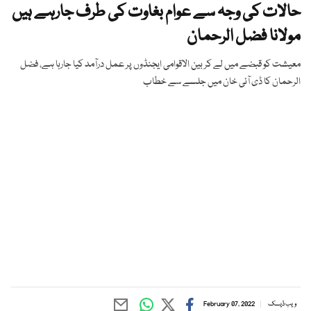
حالات کی وجہ سے عوام بغاوت کی طرف جارہے ہیں
مولانا فضل الرحمان
معیشت کو قبضے میں لے کر بین الاقوامی ایجنڈوں پر عمل درآمد کیا جارہا ہے، فضل
الرحمان کا ڈی آئی خان میں جلسے سے خطاب
ویب ڈیسک
February 07, 2022