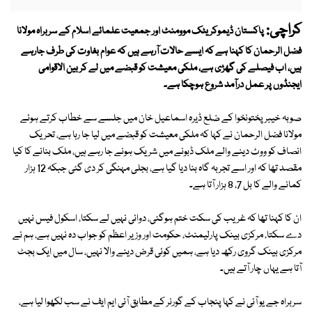
کراچی:
پاکستان ڈیموکریٹک موومنٹ اور جمعیت علمائے اسلام کے سربراہ مولانا
فضل الرحمان کا کہنا ہے کہ ایسے حالات آرہے ہیں کہ عوام بغاوت کی طرف جارہے
ہیں، اب فیصلے کی گھڑی ہے، ملکی معیشت کو قبضے میں لے کر بین الاقوامی
ایجنڈوں پر عمل درآمد شروع ہوچکا ہے۔
صوبہ خیبرپختونخوا کے ضلع ڈیرہ اسماعیل خان میں جلسے سے خطاب کرتے ہوئے
مولانا فضل الرحمان نے کہا کہ ملکی معیشت کو قبضے میں لیا جا رہا ہے، تحریک
انصاف کو ووٹ دینے والے ملک ڈبونے میں شریک ہونے جا رہے ہیں، ملک بنانے کا کیا
مقصد تھا کہ اور اسے تجربہ گاہ بنا دیا گیا ہے، بجلی مہنگی کر دی گئی جبکہ 12 ہزار
کمانے والے کا بل 7، 8 ہزار آتا ہے۔
ان کا کہنا تھا کہ غریب کی سکت ختم ہوگئی، دوائی نہیں لے سکتا، اسکول فیس نہیں
دے سکتا، مرکزی بینک پارلیمنٹ، حکومت اور وزیر اعظم کو جواب دہ نہیں ہے، ہم نے
مرکزی بینک گروی رکھ دیا ہے، ہمیں کوئی قرض دینے والا نہیں، سال میں ایک بجٹ
آتا ہے یہاں چار آتے ہیں۔
سربراہ جے یو آئی نے کہا پنجاب کے گورنر کے مطابق آئی ایم ایف نے سب لکھوا لیا ہے،