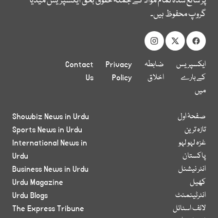
پر شائع شدہ تمام مواد کے جملہ حقوق بحق ایکسپریس میڈیا
گروپ محفوظ ہیں۔
ایکسپریس
ضابطہ
Privacy
Contact
کے بارے
اخلاق
Policy
Us
میں
صفحۂ اول
Showbiz News in Urdu
تازہ ترین
Sports News in Urdu
غزہ لہو لہو
International News in
پاکستان
Urdu
انٹر نیشنل
Business News in Urdu
کھیل
Urdu Magazine
انٹرٹینمنٹ
Urdu Blogs
لائف اسٹائل
The Express Tribune