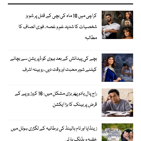
کراچی میں 18 ماہ کی بچی کے قتل پر شوبز
شخصیات کا شدید غم و غصہ، فوری انصاف کا
مطالبہ
بچے کی پیدائش کے بعد بیوی کو ڈپریشن سے بچانے
کیلئے شوہر محبت اور وقت دیں، روبینہ اشرف
راج پال یادو پھر بڑی مشکل میں: 16 کروڑ روپے کے
قرض پر بینک کا بڑا ایکشن
زینڈایا اور ٹام ہالینڈ کی برطانیہ کے لگژری ہوٹل میں
خفیہ ویڈنگ پارٹی