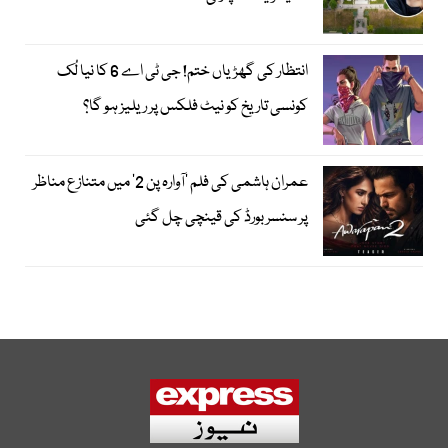
انتظار کی گھڑیاں ختم! جی ٹی اے 6 کا نیا لُک
کونسی تاریخ کو نیٹ فلکس پر ریلیز ہو گا؟
عمران ہاشمی کی فلم ’آوارہ پن 2‘ میں متنازع مناظر
پر سنسر بورڈ کی قینچی چل گئی