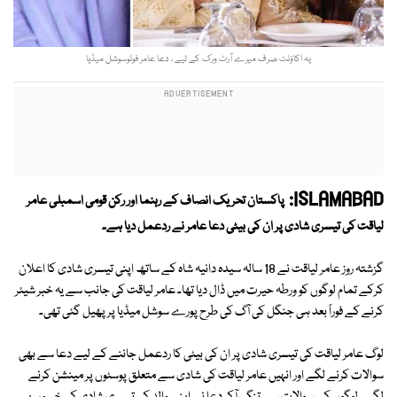
یہ اکاؤنٹ صرف میرے آرٹ ورک کے لیے ، دعا عامر فوٹوسوشل میڈیا
ISLAMABAD:
پاکستان تحریک انصاف کے رہنما اور رکن قومی اسمبلی عامر
لیاقت کی تیسری شادی پر ان کی بیٹی دعا عامر نے ردعمل دیا ہے۔
گزشتہ روز عامر لیاقت نے 18 سالہ سیدہ دانیہ شاہ کے ساتھ اپنی تیسری شادی کا اعلان
کرکے تمام لوگوں کو ورطہ حیرت میں ڈال دیا تھا۔ عامر لیاقت کی جانب سے یہ خبر شیئر
کرنے کے فوراً بعد ہی جنگل کی آگ کی طرح پورے سوشل میڈیا پر پھیل گئی تھی۔
لوگ عامر لیاقت کی تیسری شادی پر ان کی بیٹی کا ردعمل جاننے کے لیے دعا سے بھی
سوالات کرنے لگے اور انہیں عامر لیاقت کی شادی سے متعلق پوسٹوں پر مینشن کرنے