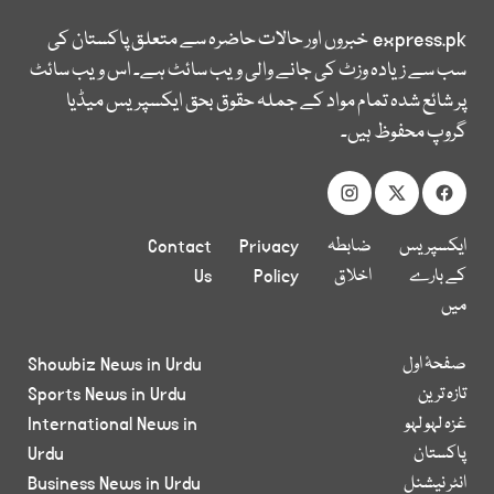
express.pk
خبروں اور حالات حاضرہ سے متعلق پاکستان کی
سب سے زیادہ وزٹ کی جانے والی ویب سائٹ ہے۔ اس ویب سائٹ
پر شائع شدہ تمام مواد کے جملہ حقوق بحق ایکسپریس میڈیا
گروپ محفوظ ہیں۔
ایکسپریس
ضابطہ
Privacy
Contact
کے بارے
اخلاق
Policy
Us
میں
صفحۂ اول
Showbiz News in Urdu
تازہ ترین
Sports News in Urdu
غزہ لہو لہو
International News in
پاکستان
Urdu
انٹر نیشنل
Business News in Urdu