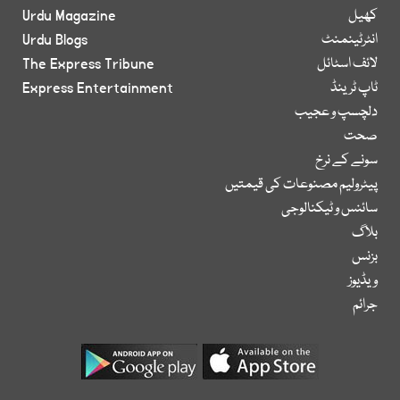
کھیل
Urdu Magazine
انٹرٹینمنٹ
Urdu Blogs
لائف اسٹائل
The Express Tribune
ٹاپ ٹرینڈ
Express Entertainment
دلچسپ و عجیب
صحت
سونے کے نرخ
پیٹرولیم مصنوعات کی قیمتیں
سائنس و ٹیکنالوجی
بلاگ
بزنس
ویڈیوز
جرائم