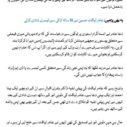
لگے۔ لوگوں کے سوالات سے تنگ آکر دعا نے اپنے والد کی تیسری شادی کی خبروں پر
ردعمل دیا ہے۔
یہ بھی پڑھیں:
عامر لیاقت حسین نے 18 سالہ لڑکی سے تیسری شادی کرلی
دعا عامر نے انسٹاگرام اسٹوری پر لوگوں سے درخواست کی کہ براہ مہربانی میری فیملی
سے متعلق پوسٹوں پر مجھے مینشن کرنا اورکمنٹ (تبصروں) میں میرا ذکرکرنا بند
کریں۔ یہ اکاؤنٹ صرف میرے آرٹ ورک کے لیے ہے اور اگر آپ اس کا احترام نہیں
کرسکتے تو بخوشی میرے اکاؤنٹ کو ان فالو کرسکتے ہیں۔
دعا عامر نے مزید لکھا کہ وہ اپنی نجی زندگی سے متعلق کسی تبصرے یا ڈی ایم (براہ
راست پیغام) کا جواب نہیں دیں گی۔
واضح رہے کہ عامر لیاقت کی پہلی اہلیہ ڈاکٹر بشریٰ اقبال سے ان کے دو بچے ایک بیٹا
احمد اور ایک بیٹی دعا ہے۔ عامر لیاقت کی طوبیٰ انور کے ساتھ دوسری شادی کے بعد
انہوں نے اپنی پہلی اہلیہ کو طلاق دے دی تھی جس کے بعد ان کے بچے بھی اپنی والدہ
کے ساتھ ہی رہتے ہیں۔
حال ہی میں طوبیٰ انور نے تصدیق کی تھی انہوں نے عامر لیاقت سے خلع لے لی ہے۔ اور