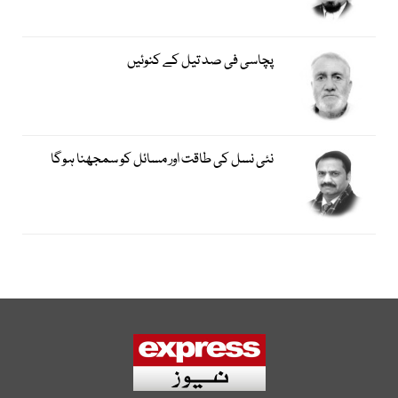
پچاسی فی صد تیل کے کنوئیں
نئی نسل کی طاقت اور مسائل کو سمجھنا ہوگا