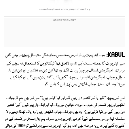
www.facebook.com/javed.chaudhry
KABUL:
ہوانا ایئرپورٹ پر اترتے ہی محسوس ہوا زندگی ستر سال پیچھے چلی گئی
ہے' ایئرپورٹ کا عملہ سست' بے زار اور لاتعلق تھا' ٹیکنالوجی کا استعمال نہ ہونے کے
برابر تھا' امیگریشن اسٹاف ہر چیز' ہر بات لکھ رہا تھا' تین تین بار تلاشیاں اور تین تین بار
سوال و جواب' امیگریشن آفیسر نے پوچھا ''کیوں آئے' کتنے دن رہیں گے اور کیا کرتے
ہیں؟'' وہ ساتھ ساتھ جواب لکھتی رہی' پھر اس کا باس آگیا۔
اس نے پوچھا ''کیوں آئے'کتنے دن رہیں گے اور کیا کرتے ہیں؟'' اس نے بھی جم کر جواب
لکھے اور پھر کسٹم کی خوب صورت خواتین نے روک لیا اور ایک بار پھر کیوں آئے' کتنے
دن رہیں گے اور کیا کرتے ہیں؟'' وہ بھی دیر تک جواب لکھتی رہیں' وہ ایک تھکا دینے والا
سلسلہ تھا اور اس سلسلے کے آخر میں ایئرپورٹ پر صرف ہم چار مسافر اور کسٹم کے دو
کتے رہ گئے'بہرحال یہ مرحلہ بھی ختم ہو گیا' ایئرپورٹ سے باہر نکلے تو 1960 کی دہائی