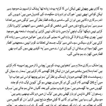
وہ گاڑی بھی چھوٹی تھی لیکن اس کا کرایہ بہت زیادہ تھا' پبلک ٹرانسپورٹ موجود ہے
لیکن کوالٹی اچھی نہیں' خوراک اور ادویات حکومت کے کنٹرول میں ہیں' شہروں کے
اندر سرکاری دکانیں ہیں اور ان کے سامنے ہر وقت قطار نظر آتی ہے' لوگوں میں بے تحاشا
صبر ہے' ہم نے پانچ دنوں میں کسی شخص کو کسی شخص سے الجھتے' لڑتے یا تکرار
کرتے نہیں دیکھا' لوگ اونچی آواز میں بات تک نہیں کرتے' پرائیویٹ اسلحہ بھی موجود
نہیں' چوری چکاری یا فراڈ کی وارداتیں نہ ہونے کے برابر ہیں' خواتین مردوں سے زیادہ کام
کرتی ہیں' فری سیکس سوسائٹی ہے' لوگ جسمانی تعلقات کو برا نہیں سمجھتے' قطار
میں کھڑا ہونا اور صفائی ان کے ڈی این اے میں ہے' یہ اکیلے بھی ہوں گے تب بھی
قطار میں کھڑے ہو جائیں گے۔
پورا ملک سرکاری ملازم ہے' تنخواہیں بہت کم ہیں' پچاس ڈالر میں پورا مہینہ کام کرتے
ہیں' تمام ملازمین ہفتے میں تین دن لیکن 24 گھنٹے کام کرتے ہیں' ہمارے ہوٹل کی
ریسپشنسٹ 24 گھنٹے میزبان ڈیسک پر نظر آئی' ہم نے پوچھا تو اس نے جواب دیا'
میں آج 24 گھنٹے کام کروں گی اور کل میری چھٹی ہو گی' کیوبن لوگ شام کو جلد
گھروں میں جا گھستے ہیں' سورج غروب ہونے کے بعد گلیاں خالی ہو جاتی ہیں' صرف
ریستوران' کافی شاپس اور بارز کھلی رہتی ہیں' لوگ ان میں دیر تک بیٹھے رہتے ہیں'
موسیقی کے رسیا ہیں' بجانے اور گانے کا کوئی موقع ضایع نہیں کرتے' دن کو گلیوں میں
گاتے اور بجاتے ہیں اور رات کو ریستورانوں اور بارز میں گنے کی شراب رم پیتے ہیں' چائے