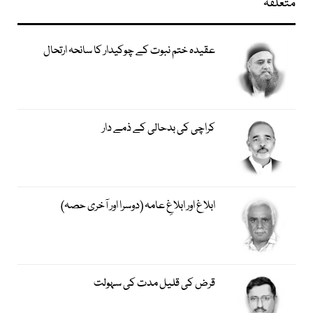
متعلقہ
عقیدہ ختم نبوت کے چوکیدار کا سانحہ ارتحال
کراچی کی بدحالی کے ذمے دار
ابلاغ اور ابلاغِ عامہ (دوسرا اور آخری حصہ)
قرض کی قلیل مدت کی سہولت