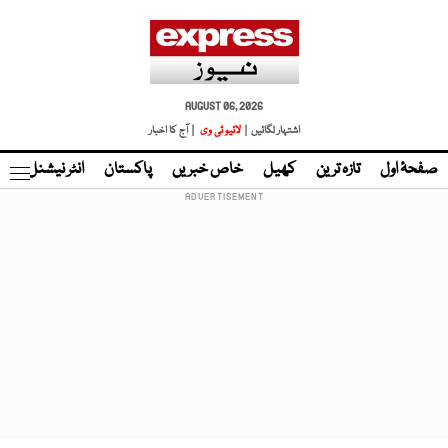
AUGUST 06, 2026
اشتہار لگائیں |
لائیو ٹی وی
| آج کا اخبار
صفحۂ اول
تازہ ترین
کھیل
خاص خبریں
پاکستان
انٹر نیشنل
ٹا