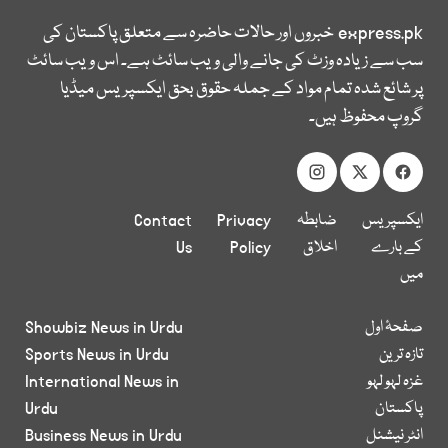
express.pk
خبروں اور حالات حاضرہ سے متعلق پاکستان کی
سب سے زیادہ وزٹ کی جانے والی ویب سائٹ ہے۔ اس ویب سائٹ
پر شائع شدہ تمام مواد کے جملہ حقوق بحق ایکسپریس میڈیا
گروپ محفوظ ہیں۔
ایکسپریس
ضابطہ
Privacy
Contact
کے بارے
اخلاق
Policy
Us
میں
صفحۂ اول
Showbiz News in Urdu
تازہ ترین
Sports News in Urdu
غزہ لہو لہو
International News in
پاکستان
Urdu
انٹر نیشنل
Business News in Urdu