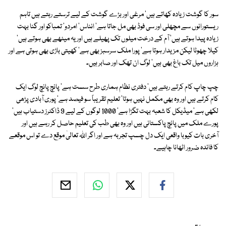
سور کا گوشت زیادہ کھاتے ہیں' مرغی اور بڑے گوشت کے لیے ترستے رہتے ہیں تاہم
ریستورانوں سے مچھلی اور سی فوڈ بھی مل جاتا ہے' انناس' امردو' تمباکو اور گنا بہت
زیادہ پیدا ہوتے ہیں' آم کے درخت میلوں تک پھیلے ہیں اور یہ میٹھے بھی ہوتے ہیں'
کیلا چھوٹا لیکن مزیدار ہوتا ہے' پورا ملک سرسبز بھی ہے' کھیتی باڑی بھی ہوتی ہے اور
ہزاروں میل تک باغ بھی ہیں' لوگ ان تھک اور صابر ہیں۔
چپ چاپ کام کرتے رہتے ہیں' دفتری نظام ہماری طرح سست ہے' پانچ پانچ لوگ ایک
کام کرتے ہیں اور وہ بھی مکمل نہیں ہوتا' تعلیم تقریباً سو فیصد ہے' پوری آبادی پڑھی
لکھی ہے' میڈیکل کا شعبہ بہت تگڑا ہے' 1000 لوگوں کے لیے 9 ڈاکٹرز دستیاب ہیں'
پورے ملک میں پانچ پاکستانی ہیں اور وہ بھی طب کی تعلیم حاصل کر رہے ہیں اور
آخری بات کیوبا واقعی ایک دل چسپ تجربہ ہے اور اگر اللہ تعالیٰ موقع دے تو اس موقعے
کا فائدہ ضرور اٹھانا چاہیے۔