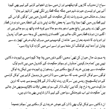
سیاح ان متروک گاڑیوں کو دیکھنے اور ان میں سواری انجوائے کرنے کے لیے بھی کیوبا
آتے ہیں اور تیسری حیرت شہر میں جگہ جگہ قطاریں لگی تھیں' ڈرائیور نے بتایا ''
ہمارے ملک میں ضروریات زندگی حکومت کے کنٹرول میں ہیں' لوگوں کو اس کے
لیے قطاروں میں کھڑا ہونا پڑتا ہے' یہ بعض اوقات اپنی باری کے انتظار میں دو دو دن قطار
میں کھڑے رہتے ہیں' پانچ بجے اسٹور بند ہو جاتا ہے تو یہ فٹ پاتھ پر سو جاتے ہیں اور
اگلے دن دوبارہ قطار میں لگ جاتے ہیں' اقتصادی پابندیوں کی وجہ سے خوراک' پٹرول
اور ادویات کا شدید بحران ہے' خاندان کو مہینے میں صرف ایک مرغی' تھوڑے سے
چاول اور آدھا لیٹر کوکنگ آئل ملتا ہے اور اسے اسی میں گزارہ کرنا پڑتا ہے۔''
یہ صورت حال حیران کن تھی' ہمیں اگلے دنوں میں پتا چلا کیوبا میں پرائیویٹ دکانیں
نہیں ہیں' تمام مارکیٹیں' منڈیاں اور ہوٹلز حکومت کے کنٹرول میں ہیں تاہم لوگ
حکومت سے چیزیں خرید کر بیچ سکتے ہیں' ریستوران پرائیویٹ ہیں لیکن یہ لوکل
لوگوں سے لوکل کرنسی جب کہ سیاحوں سے ڈالرز میں بل وصول کرتے ہیں' لوکل کرنسی
کے دو ایکسچینج ریٹس ہیں' سرکاری ریٹ ایک ڈالر کے 24 پیسو ہے جب کہ اوپن
مارکیٹ میں یہ نرخ چار گنا ہیں' ایک ڈالر کے سو اور بعض اوقات 125پیسوبھی مل جاتے
ہیں' حکومت نے اب غیرملکی سیاحوں کے لیے ڈالرز شاپس بھی بنا دی ہیں۔
ان دکانوں سے لوکل لوگ بھی ڈالرز کے عوض خریداری کر سکتے ہیں' ہوٹلز عموماً