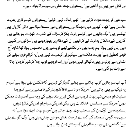
اور کافی میں بھی رم ڈالتے ہیں' ریستوران بہت اعلیٰ اور سروسز لاجواب ہیں۔
سیاحوں کی بہت عزت کرتے ہیں' انھیں تنگ نہیں کرتے' ریستورانوں کو سرکاری رعایت
حاصل ہے' کھانا گھروں میں مہنگا اور ریستورانوں میں سستا ہوتا ہے' ذاتی گاڑیاں بھی
ٹیکسی ہیں' لوگ ہاتھوں میں کرنسی نوٹ پکڑ کر سڑک کے کنارے کھڑے ہو جاتے ہیں'
گاڑیوں کے مالکان وہ نوٹ لے کر انھیں ان کے مقام پر چھوڑ دیتے ہیں' سڑکوں اور گلیوں
میں رش نہیں ہوتا' ہم جب بھی باہر نکلتے تھے تو ہمیں یوں محسوس ہوتا تھا شاید آج
قومی تعطیل ہے' پورے ملک میں سیکیورٹی کیمرے نہیں ہیں' یہ کرائم فری ہونے کی
نشانی ہے' پولیس بھی دکھائی نہیں دیتی' روز رات نو بجے توپ چلا کر شہر کو بتایا جاتا
ہے رات ہو گئی ہے۔
آپ اب سو جائیں' توپ چلانے سے پہلے گارڈز کی تبدیلی کا فنکشن بھی ہوتا ہے' سیاح
یہ دیکھنے بھی جاتے ہیں' امریکا ہوانا سے 80 کلومیٹر کے فاصلے پر ہے' فلوریڈا
اسٹیٹ اور میامی شہر بہت قریب ہیں لیکن فیریز بند ہونے کی وجہ سے آمدورفت ممکن
نہیں' امریکا سے مسلسل اختلافات ہیں لیکن امریکی سیاح اور امریکی ڈالرز دونوں
پسندیدہ ہیں' لوگ ان کے سامنے بچھ بچھ جاتے ہیں' موسم بہت اچھا ہوتا ہے' نہ
سردی نہ گرمی' سمندر کے کنارے فرحت بخش ہوائیں چلتی رہتی ہیں' لوگ گورے بھی
ہیں' گندمی بھی اور سیاہ فام بھی' اسپینش زبان بولتے ہیں۔