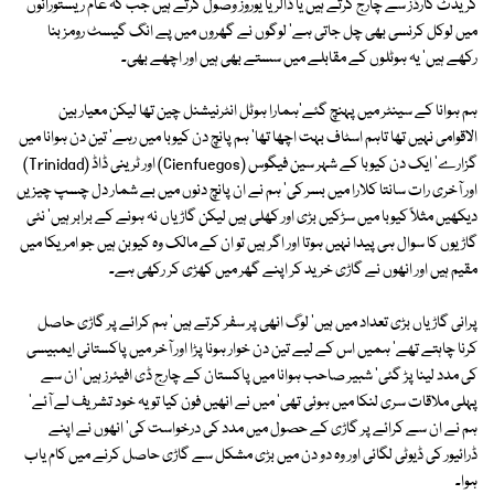
کریڈٹ کارڈز سے چارج کرتے ہیں یا ڈالر یا یوروز وصول کرتے ہیں جب کہ عام ریستورانوں
میں لوکل کرنسی بھی چل جاتی ہے' لوگوں نے گھروں میں پے انگ گیسٹ رومز بنا
رکھے ہیں' یہ ہوٹلوں کے مقابلے میں سستے بھی ہیں اور اچھے بھی۔
ہم ہوانا کے سینٹر میں پہنچ گئے'ہمارا ہوٹل انٹرنیشنل چین تھا لیکن معیار بین
الاقوامی نہیں تھا تاہم اسٹاف بہت اچھا تھا' ہم پانچ دن کیوبا میں رہے' تین دن ہوانا میں
گزارے' ایک دن کیوبا کے شہر سین فیگوس (Cienfuegos) اور ٹرینی ڈاڈ (Trinidad)
اور آخری رات سانتا کلارا میں بسر کی' ہم نے ان پانچ دنوں میں بے شمار دل چسپ چیزیں
دیکھیں مثلاً کیوبا میں سڑکیں بڑی اور کھلی ہیں لیکن گاڑیاں نہ ہونے کے برابر ہیں' نئی
گاڑیوں کا سوال ہی پیدا نہیں ہوتا اور اگر ہیں تو ان کے مالک وہ کیوبن ہیں جو امریکا میں
مقیم ہیں اور انھوں نے گاڑی خرید کر اپنے گھر میں کھڑی کر رکھی ہے۔
پرانی گاڑیاں بڑی تعداد میں ہیں' لوگ انھی پر سفر کرتے ہیں' ہم کرائے پر گاڑی حاصل
کرنا چاہتے تھے' ہمیں اس کے لیے تین دن خوار ہونا پڑا اور آخر میں پاکستانی ایمبیسی
کی مدد لینا پڑ گئی' شبیر صاحب ہوانا میں پاکستان کے چارج ڈی افیئرز ہیں' ان سے
پہلی ملاقات سری لنکا میں ہوئی تھی' میں نے انھیں فون کیا تو یہ خود تشریف لے آئے'
ہم نے ان سے کرائے پر گاڑی کے حصول میں مدد کی درخواست کی' انھوں نے اپنے
ڈرائیور کی ڈیوٹی لگائی اور وہ دو دن میں بڑی مشکل سے گاڑی حاصل کرنے میں کام یاب
ہوا۔