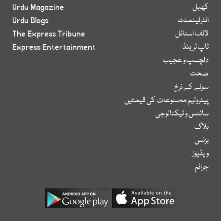
کھیل
Urdu Magazine
انٹرٹینمنٹ
Urdu Blogs
لائف اسٹائل
The Express Tribune
ٹاپ ٹرینڈ
Express Entertainment
دلچسپ و عجیب
صحت
سونے کے نرخ
پیٹرولیم مصنوعات کی قیمتیں
سائنس و ٹیکنالوجی
بلاگ
بزنس
ویڈیوز
جرائم