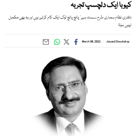
کیوبا ایک دلچسپ تجربہ
دفتری نظام ہماری طرح سست ہے‘ پانچ پانچ لوگ ایک کام کرتے ہیں اور وہ بھی مکمل
نہیں ہوتا
March 08, 2022
Jawed Chowhdray