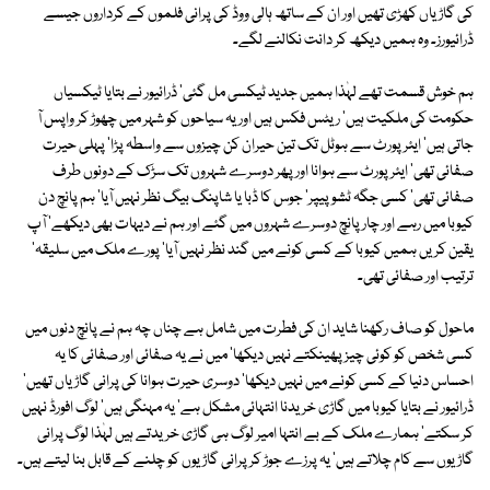
کی گاڑیاں کھڑی تھیں اور ان کے ساتھ ہالی ووڈ کی پرانی فلموں کے کرداروں جیسے
ڈرائیورز۔ وہ ہمیں دیکھ کر دانت نکالنے لگے۔
ہم خوش قسمت تھے لہٰذا ہمیں جدید ٹیکسی مل گئی' ڈرائیور نے بتایا ٹیکسیاں
حکومت کی ملکیت ہیں' ریٹس فکس ہیں اور یہ سیاحوں کو شہر میں چھوڑ کر واپس آ
جاتی ہیں' ایئرپورٹ سے ہوٹل تک تین حیران کن چیزوں سے واسطہ پڑا' پہلی حیرت
صفائی تھی' ایئرپورٹ سے ہوانا اور پھر دوسرے شہروں تک سڑک کے دونوں طرف
صفائی تھی' کسی جگہ ٹشو پیپر' جوس کا ڈبا یا شاپنگ بیگ نظر نہیں آیا' ہم پانچ دن
کیوبا میں رہے اور چار پانچ دوسرے شہروں میں گئے اور ہم نے دیہات بھی دیکھے' آپ
یقین کریں ہمیں کیوبا کے کسی کونے میں گند نظر نہیں آیا' پورے ملک میں سلیقہ'
ترتیب اور صفائی تھی۔
ماحول کو صاف رکھنا شاید ان کی فطرت میں شامل ہے چناں چہ ہم نے پانچ دنوں میں
کسی شخص کو کوئی چیز پھینکتے نہیں دیکھا' میں نے یہ صفائی اور صفائی کا یہ
احساس دنیا کے کسی کونے میں نہیں دیکھا' دوسری حیرت ہوانا کی پرانی گاڑیاں تھیں'
ڈرائیور نے بتایا کیوبا میں گاڑی خریدنا انتہائی مشکل ہے' یہ مہنگی ہیں' لوگ افورڈ نہیں
کر سکتے' ہمارے ملک کے بے انتہا امیر لوگ ہی گاڑی خریدتے ہیں لہٰذا لوگ پرانی
گاڑیوں سے کام چلاتے ہیں' یہ پرزے جوڑ کر پرانی گاڑیوں کو چلنے کے قابل بنا لیتے ہیں۔