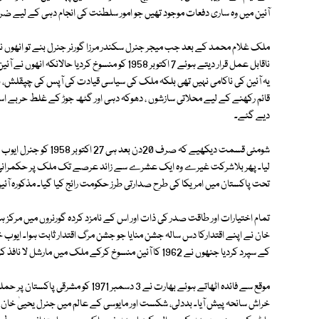
آئین میں وہ ساری دفعات موجود تھیں جو امور سلطنت کی انجام دہی کے لیے ضرو
ملک غلام محمد کے بعد جب میجر جنرل سکندر مرزا گورنر جنرل بنے تو انھو
ناقابل عمل قرار دیتے ہوئے 7 اکتوبر 1958 کو منسوخ ک
یہ آئین کی ناکامی نہیں تھی بلکہ ملک کی سیاسی قیادت کی آپس کی چپقلش، ناا
قائم رکھنے کے لیے محلاتی سازشوں ، دھوکہ دہی اور گٹھ جوڑ کے غلط حربے اس
دیے گئے۔
شومئی قسمت دیکھیے کہ ص
تحت پاکستان میں امریکا کی طرح صدارتی طرز حکومت رائج کیا گیا۔ مذکورہ آئی
کے سپرد کردیا جنھوں نے 1962 کا آئین منسوخ کرکے ملک میں مارشل لا نافذ کردیا۔ جنرل یحییٰ کے دور میں مشرقی پاکستان میں ایکشن ہوا۔