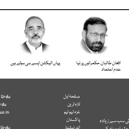
افغان طالبان حکمرانوں پر نیا
یہاں الیکشن ایسے ہی ہوتے ہیں
عدم اعتماد
صفحۂ اول
 Urdu
تازہ ترین
rdu
غزہ لہو لہو
ws in
پاکستان
کی سب سے زیادہ
انٹر نیشنل
 Urdu