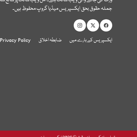
وزٹ کی جانے والی ویب سائٹ ہے۔ اس ویب سائٹ پر شائع شدہ
جملہ حقوق بحق ایکسپریس میڈیا گروپ محفوظ ہیں۔
ایکسپریس کے بارے میں
ضابطہ اخلاق
Privacy Policy