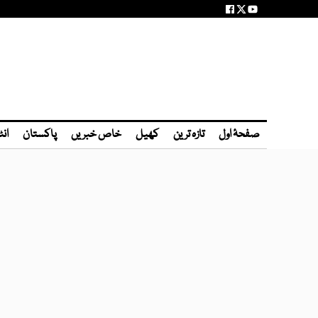
صفحۂ اول
تازہ ترین
کھیل
خاص خبریں
پاکستان
انٹ