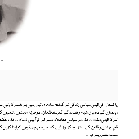
om
پاکستان کی قومی سیاسی زندگی نے گزشتہ سات دہائیوں میں بے شمار کروٹیں بدلیں
رہنماؤں کے درمیان افہام و تفہیم کے گہرے فقدان ، دو طرفہ رنجشوں ، تلخیو
لے کر قومی مفادات تک اور سیاسی معاملات سے لے کر آئینی تضادات تک حکومت 
قوم اور آئین و قانون کے ساتھ وہ کھلواڑ کیے کہ غیر جمہوری قوتوں کو اپنا کھ
سبب بنتے رہے ہیں۔