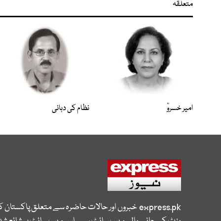
متعلقہ
امیر خسروؒ
نظام کی دہائی
express.pk
خبروں اور حالات حاضرہ سے متعلق پاکستان 