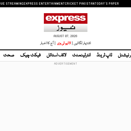
IVE STREAMING
EXPRESS ENTERTAINMENT
CRICKET PAKISTAN
TODAY'S PAPER
AUGUST 07, 2026
اشتہار لگائیں |
لائیو ٹی وی
| آج کا اخبار
ر نیشنل
ٹاپ ٹرینڈ
انٹرٹینمنٹ
لائف اسٹائل
فیکٹ چیک
صحت