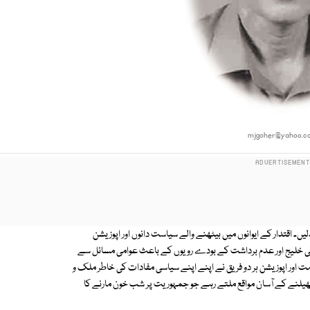
mjgoher@yahoo.c
۔ اقتدار کے ایوانوں میں بیٹھنے والے سیاست دانوں اور اپوزیشن
ں کی خلیج اور عدم برداشت کے بودے رویوں کے باعث عوامی مسائل سے
اور اپوزیشن ہر دو فریق نے اپنے اپنے سیاسی مفادات کی خاطر ملک و
یل کھیلنے کے آسان مواقع ملتے رہے جو جمہوریت پر شب خون مارنے کا