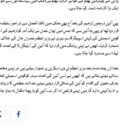
ایک بڑا کارنامہ شمار کیا جاتا ہے۔
یہی آئین درجنوں ترامیم کے بعد آج بھی ملک میں نافذ العمل ہے اور امور سلط
قومی اسمبلی کے ڈپٹی اسپیکر قاسم سوری نے وزیر اعظم عمران خان کے خلاف پیش
مسترد کردیا۔ انھوں 
لہٰذا اسے مسترد کیا جاتا ہے۔
بعدازاں چند منٹ بعد وزیر اعظم ٹی وی اسکرین پر نمودار ہوتے ہیں اور اپنے 
سناتے ہوئے بتاتے ہیں کہ انھوں نے اسی آئین کے تحت صدر کو قومی اسمبلی تحلی
عارف علوی کے اقدام کو آئین کے منافی قرار دیتے ہوئے عدالت عظمیٰ کا دروازہ 
ہر ادارہ آئینی دائرہ کار میں اپنے فرائض ادا کرے۔ آئین کو بازیچۂ اطفال نہ بنایا جا