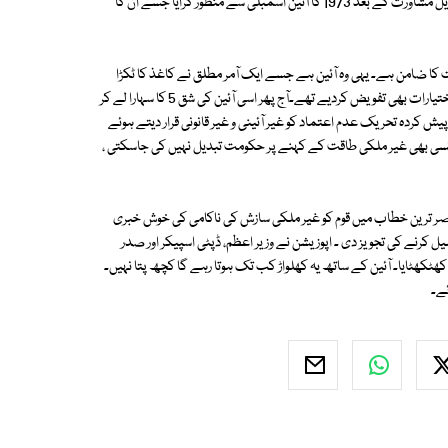
پارٹی کے چیئرمین بھٹو کے حوالے کردیا۔ بھٹو نے ملک میں سیاستدانوں سے طویل مشاورت کے بعد 1973 کا آئین اسمبلی سے منظور کرایا جسے ان کا
نت کا ضامن ہے۔ یہی وہ آئین ہے جسے ایک آمر مطلق نے کاغذ کا ٹکڑا
قرار دیا تھا اور یہی وہ آئین ہے کہ جس میں ایوان عدل نے ایک آمر کو ترامیم کے اختیارات بھی تفویض کردیے تھے۔آج پھر اسی آئین کی شق 5 کا سہارا لے کر
 کردہ تحریک عدم اعتماد کو غیر آئینی و غیر قانونی قرار دیتے ہوئے
نے اپنی رولنگ میں قرار دیا کہ آئین کے آرٹیکل 5 کے تحت کسی بھی غیر ملکی طاقت کے کہنے پر حکومت تبدیل نہیں کی جاسکتی ،
مختصر ترین خطاب میں قوم کو غیر ملکی سازش کی ناکامی کی خوش خبری
ل کرنے کی تجویز دی ۔ اپوزیشن نے وزیر اعظم، ڈپٹی اسپیکر اور صدر
کھٹکھٹایا۔ آئین کے ساتھ یہ کھلواڑ کب تک ہوتا رہے گا کچھ پتا نہیں۔
ئے۔