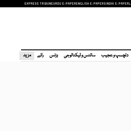
EXPRESS TRIBUNE
URDU E-PAPER
ENGLISH E-PAPER
SINDHI E-PAPER
L
دلچسپ و عجیب
سائنس و ٹیکنالوجی
بزنس
رائے
مزید