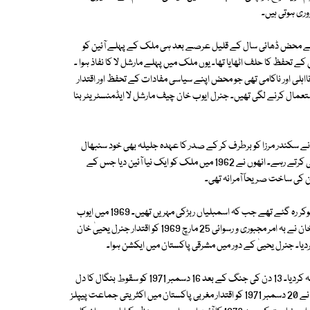
ری ہوتی ہیں۔
ں نے محض ڈھائی سال کے قلیل عرصے بعد ہی ملک کے پہلے آئین کو
ردیا حالانکہ انھوں نے آئین کے تحفظ کا حلف اٹھایا تھا۔ یوں ملک میں پہلے مارشل لا کا نفاذ ہوا ۔
ہلی اور ناکامی تھی جو محض اپنے سیاسی مفادات کے تحفظ اور اقتدار
تعمال کرنے لگی تھیں۔ جنرل ایوب خان چیف مارشل لا ایڈمنسٹریٹر بنا
رف 20دن بعد ہی 27 اکتوبر 1958 کو جنرل ایوب نے سکندر مرزا کو برطرف کر کے صدر کا عہدہ جلیلہ بھی خود سنبھال
لیا۔ پھر بلاشرکت غیرے وہ ایک عشرے سے زائد عرصے تک ملک پر حکمرانی کرتے رہے۔ انھوں نے 1962 میں ملک کو ایک نیا آئین دیا جس کے
ن کی ساخت صریحاً آمرانہ تھی۔
تمام اختیارات اور طاقت صدر کی ذات اور اس کے نامزد کردہ گورنروں میں مرکز ہوکر رہ گئے تھے جب کہ اسمبلیاں ربڑکی مہریں تھیں۔ 1969 میں ایوب
خان نے اپنے اقتدارکا دس سالہ جشن منایا جو جشن مرگ اقتدار ثابت ہوا۔ ایوب خان نے بہ امر مجبوری و رسوائی 25 مارچ 1969 کو اقتدار جنرل یحییٰ خان
موقع سے فائدہ اٹھاتے ہوئے بھارت نے 3 دسمبر 1971 کو مشرقی پاکستان پر حملہ کردیا۔ 13 دن کی جنگ کے بعد 16 دسمبر 1971 کو سقوط بنگال کا دل
خراش سانحہ پیش آیا۔ بددلی، شکست اور مایوسی کے عالم میں جنرل یحییٰ خان نے 20 دسمبر 1971 کو اقتدار مغربی پاکستان میں اکثریتی جماعت پیپلز