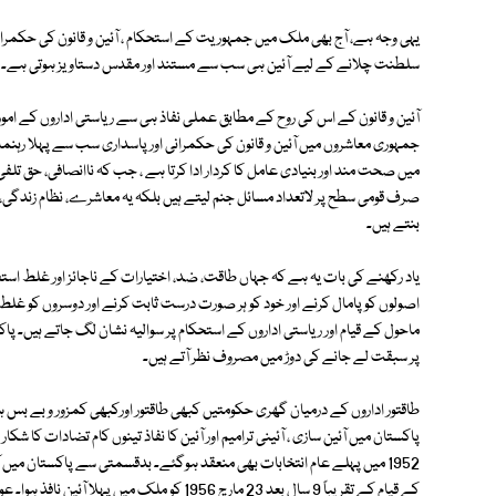
یہی وجہ ہے، آج بھی ملک میں جمہوریت کے استحکام ، آئین و قانون کی حکمرانی ا
سلطنت چلانے کے لیے آئین ہی سب سے مستند اور مقدس دستاویز ہوتی ہے۔
آئین و قانون کے اس کی روح کے مطابق عملی نفاذ ہی سے ریاستی اداروں کے امورکی
جمہوری معاشروں میں آئین و قانون کی حکمرانی اور پاسداری سب سے پہلا رہن
میں صحت مند اور بنیادی عامل کا کردار ادا کرتا ہے ، جب کہ ناانصافی، حق تلفی
صرف قومی سطح پر لاتعداد مسائل جنم لیتے ہیں بلکہ یہ معاشرے، نظام زندگی، حک
بنتے ہیں۔
یاد رکھنے کی بات یہ ہے کہ جہاں طاقت، ضد، اختیارات کے ناجائز اور غلط استعما
اصولوں کو پامال کرنے اور خود کو ہر صورت درست ثابت کرنے اور دوسروں کو غلط قر
ماحول کے قیام اور ریاستی اداروں کے استحکام پر سوالیہ نشان لگ جاتے ہیں۔
پر سبقت لے جانے کی دوڑ میں مصروف نظر آتے ہیں۔
طاقتور اداروں کے درمیان گھری حکومتیں کبھی طاقتور اورکبھی کمزور و بے بس ہو
1952 میں پہلے عام انتخابات بھی منعقد ہوگئے۔ بدقسمتی سے پاکستان میں 
کے قیام کے تقریباً 9 سال بعد 23 مارچ 1956 کو م