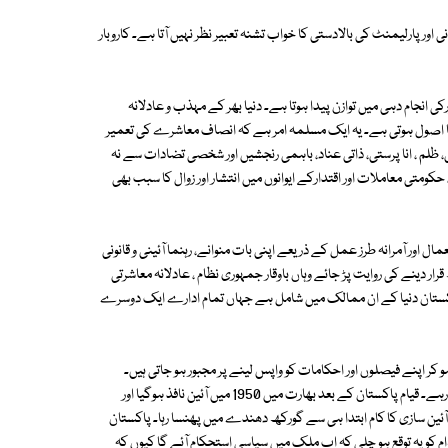
ور پارلیمنٹ کی بالادستی کا خواب تشنہ تعبیر نظر نہیں آتا ہے۔ کاروبار
 انجام دہی میں توازن پیدا ہوتا ہے۔ دنیا بھر کے مہذب و عادلانہ
ما اصول ہوتی ہے۔ یہ ایک مسلمہ امر ہے کہ انصاف معاشرے کی تعمیر
، ظلم ، انا پرستی، ذاتی عناد، باہمی رنجشیں اور شخصی تضادات سے نہ
ومتی معاملات اور اقتدارکے ایوانوں میں انتشار اور زوال کا سبب بھی
ل اور آمرانہ طرز عمل کے ذریعے اپنی بات منوانے، رہنما آئینی و قانونی
ار دینے کی روایت پڑ جائے وہاں باوقار جمہوری نظام ، عادلانہ معاشرتی
 پاکستان دنیا کے ان ممالک میں شامل ہے جہاں تمام ادارے ایک دوسرے
 کر اپنے فیصلوں اور احکامات کو واپس لینے پر مجبور ہو جاتی ہیں۔
پاکستان میں آئین سازی ، آئینی ترامیم اور آئین کا نفاذ تینوں کام تضادات کا شکار رہے۔ قیام پاکستان کے بعد بھارت میں 1950 میں آئین نافذ ہوگیا اور
آئین سازی کا کام ابتدا ہی سے گورکھ دھندے میں پھنسا رہا۔ پاکستان
لک میں پہلا آئین نافذ ہوا۔ عوام کو یہ توقع ہو چلی کہ اب ملک میں سیاسی استحکام آئے گا کیوں کہ