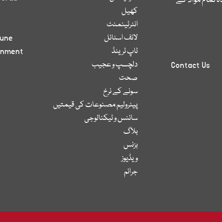
 تمام مواد کے
کھیل
انٹرٹینمنٹ
لائف اسٹائل
bune
ٹاپ ٹرینڈ
inment
دلچسپ و عجیب
Contact Us
صحت
سونے کے نرخ
پیٹرولیم مصنوعات کی قیمتیں
سائنس و ٹیکنالوجی
بلاگ
بزنس
ویڈیوز
جرائم