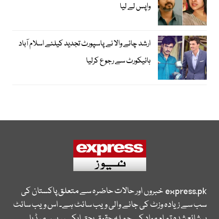
واپس لے لیا
ارشد چائے والا نے پاسپورٹ تجدید کیلئے اسلام آباد
ہائیکورٹ سے رجوع کرلیا
express.pk
خبروں اور حالات حاضرہ سے متعلق پاکستان کی
سب سے زیادہ وزٹ کی جانے والی ویب سائٹ ہے۔ اس ویب سائٹ
پر شائع شدہ تمام مواد کے جملہ حقوق بحق ایکسپریس میڈیا