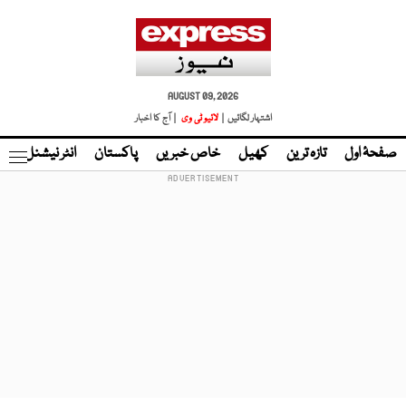
AUGUST 09, 2026
اشتہار لگائیں |
لائیو ٹی وی
| آج کا اخبار
صفحۂ اول
تازہ ترین
کھیل
خاص خبریں
پاکستان
انٹر نیشنل
ٹا