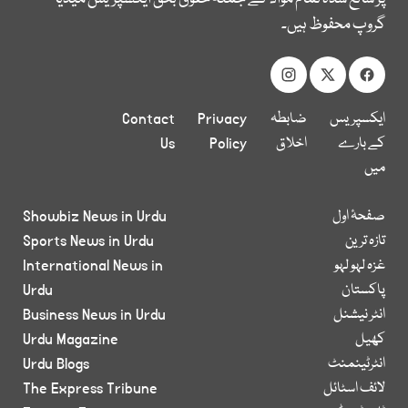
گروپ محفوظ ہیں۔
ایکسپریس
ضابطہ
Privacy
Contact
کے بارے
اخلاق
Policy
Us
میں
صفحۂ اول
Showbiz News in Urdu
تازہ ترین
Sports News in Urdu
غزہ لہو لہو
International News in
پاکستان
Urdu
انٹر نیشنل
Business News in Urdu
کھیل
Urdu Magazine
انٹرٹینمنٹ
Urdu Blogs
لائف اسٹائل
The Express Tribune