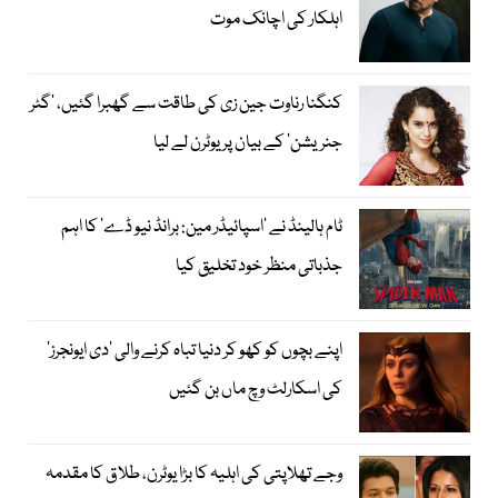
اہلکار کی اچانک موت
کنگنا رناوت جین زی کی طاقت سے گھبرا گئیں، ’گٹر
جنریشن‘ کے بیان پر یوٹرن لے لیا
ٹام ہالینڈ نے ’اسپائیڈر مین: برانڈ نیو ڈے‘ کا اہم
جذباتی منظر خود تخلیق کیا
اپنے بچوں کو کھو کر دنیا تباہ کرنے والی ’دی ایونجرز‘
کی اسکارلٹ وچ ماں بن گئیں
وجے تھلاپتی کی اہلیہ کا بڑا یوٹرن، طلاق کا مقدمہ