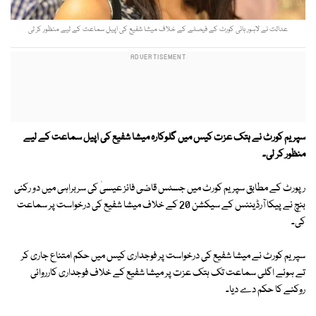
عدالت نے لاہور ہائی کورٹ کے فیصلے کے خلاف میشا شفیع کی اپیل سماعت کے لیے منظور کر لی
سپریم کورٹ نے ہتک عزت کیس میں گلوکارہ میشا شفیع کی اپیل سماعت کے لیے
منظور کر لی۔
رپورٹ کے مطابق سپریم کورٹ میں جسٹس قاضی فائز عیسیٰ کی سربراہی میں دو رکنی
بنچ نے پیکا آرڈیننس کے سیکشن 20 کے خلاف میشا شفیع کی درخواست پر سماعت
کی۔
سپریم کورٹ نے میشا شفیع کی درخواست پر فوجداری کیس میں حکم امتناع جاری کر
تے ہوئے اگلی سماعت تک ہتک عزت پر میشا شفیع کے خلاف فوجداری کارروائی
روکنے کا حکم دے دیا۔