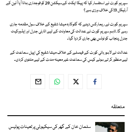
سپریم کورٹ نے استفسار کیا کہ پیکا ایکٹ کےسیکشن 20 کو فوجداری بنانا آیا آئین کے
آرٹیکل 19کی خلاف ورزی ہے ؟
سپریم کورٹ نے ریمارکس دیئے کہ گلوکارہ میشا شفیع کے خلاف سول مقدمہ جاری
رہے گا، تاہم سپریم کورٹ نے عدالت کی معاونت کے لیے اٹارنی جنرل اور ایڈووکیٹ
جنرل پنجاب کو نوٹس بھی جاری کر دیا گیا۔
عدالت نے لاہور ہائی کورٹ کے فیصلے کے خلاف میشا شفیع کی اپیل سماعت کے
لیے منظور کر تے ہوئے کیس کی سماعت غیر معینہ مدت کے لیے ملتوی کردی۔
متعلقہ
سلمان خان کے گھر کی سیکیورٹی پر تعینات پولیس