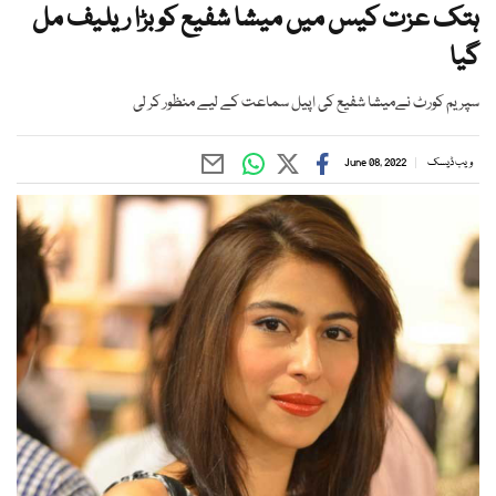
ہتک عزت کیس میں میشا شفیع کو بڑا ریلیف مل
گیا
سپریم کورٹ نےمیشا شفیع کی اپیل سماعت کے لیے منظور کر لی
ویب ڈیسک
June 08, 2022