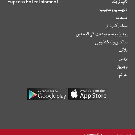
ٹاپ ٹرینڈ
Express Entertainment
دلچسپ و عجیب
صحت
سونے کے نرخ
پیٹرولیم مصنوعات کی قیمتیں
سائنس و ٹیکنالوجی
بلاگ
بزنس
ویڈیوز
جرائم