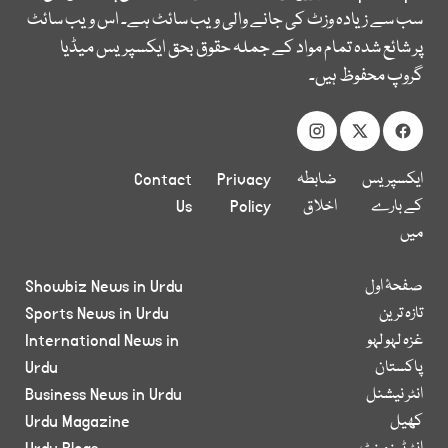
سب سے زیادہ وزٹ کی جانے والی ویب سائٹ ہے۔ اس ویب سائٹ
پر شائع شدہ تمام مواد کے جملہ حقوق بحق ایکسپریس میڈیا
گروپ محفوظ ہیں۔
ایکسپریس
ضابطہ
Privacy
Contact
کے بارے
اخلاق
Policy
Us
میں
صفحۂ اول
Showbiz News in Urdu
تازہ ترین
Sports News in Urdu
غزہ لہو لہو
International News in
پاکستان
Urdu
انٹر نیشنل
Business News in Urdu
کھیل
Urdu Magazine