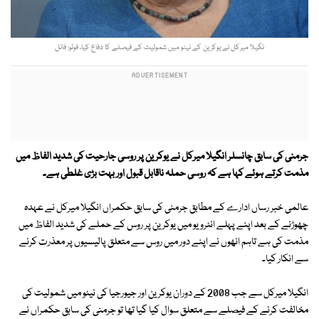
نگیلا میرکل نے یوکرین کے نیٹو میں شمولیت کے فیصلے کا دفاع کیا، فوٹو: فائل
جرمنی کی سابق چانسلر انگیلا میرکل نے یوکرین پر روسی جارحیت کی شدید الفاظ میں
مذمت کرتے ہوئے کہا ہے کہ روسی حملہ ناقابل قبول اور بہت بڑی غلطی ہے۔
عالمی خبر رساں ادارے کے مطابق جرمنی کی سابق حکمراں انگیلا میرکل نے عہدہ
چھوڑنے کے بعد اپنے پہلے انٹرویو میں یوکرین پر روس کے حملے کی شدید الفاظ میں
مذمت کی ہے تاہم انھوں نے اپنے دور میں روس سے متعلق پالیسیوں پر معذرت کرنے
سے انکار کیا۔
انگیلا میرکل سے جب 2008 کے دوران یوکرین اور جیورجیا کی نیٹو میں شمولیت کی
مخالفت کرنے کے فیصلے سے متعلق سوال کیا گیا تھا تو جرمنی کی سابق حکمراں نے