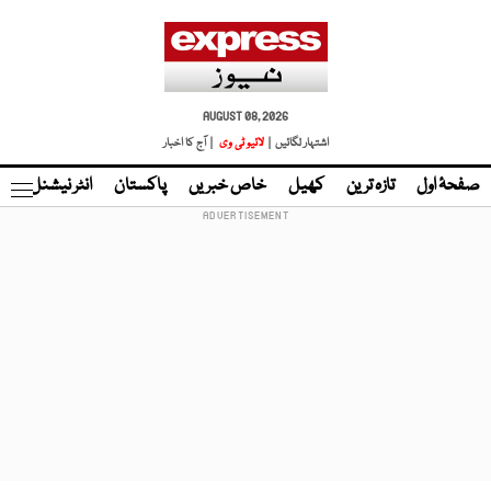
AUGUST 08, 2026
اشتہار لگائیں |
لائیو ٹی وی
| آج کا اخبار
صفحۂ اول
تازہ ترین
کھیل
خاص خبریں
پاکستان
انٹر نیشنل
ٹا