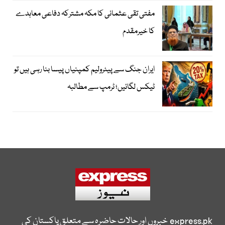
مفتی تقی عثمانی کا مکہ مشترکہ دفاعی معاہدے
کا خیرمقدم
ایران جنگ سے پیٹرولیم کمپنیاں پیسا بنا رہی ہیں تو
ٹیکس لگائیں؛ ٹرمپ سے مطالبہ
express.pk
خبروں اور حالات حاضرہ سے متعلق پاکستان کی