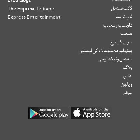
انٹرٹینمنٹ
Urdu Blogs
لائف اسٹائل
The Express Tribune
ٹاپ ٹرینڈ
Express Entertainment
دلچسپ و عجیب
صحت
سونے کے نرخ
پیٹرولیم مصنوعات کی قیمتیں
سائنس و ٹیکنالوجی
بلاگ
بزنس
ویڈیوز
جرائم