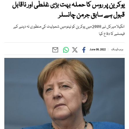
یوکرین پر روس کا حملہ بہت بڑی غلطی اور ناقابل
قبول ہے سابق جرمن چانسلر
انگیلا میرکل نے 2008 میں یوکرین کو نیٹو میں شمولیت کی منظوری نہ دینے کے
فیصلے کا دفاع کیا
ویب ڈیسک
June 08, 2022