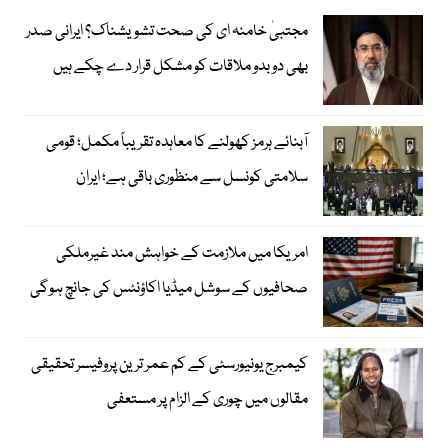
مجتبیٰ خامنہ ای کی صحت تشویشناک؟ ایرانی صدر
بھی دوبدو ملاقات کو مشکل قرار دے چکے ہیں
آبنائے ہرمز کھولنے کا معاہدہ تقریباً مکمل؛ قومی
سلامتی کونسل سے منظوری باقی ہے؛ ایران
امریکا میں ملازمت کے خواہش مند غیرملکی
صحافیوں کے سوشل میڈیا اکاؤنٹس کی جانچ ہوگی
کیمبرج یونیورسٹی کے کم عمر ترین پروفیسر تحقیقی
مقالوں میں چوری کے الزام پر مستعفی