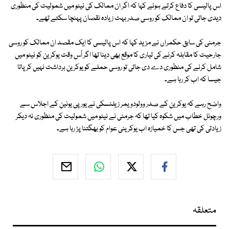
اس پالیسی کا دفاع کرتے ہوئے کہا کہ اگر ان ممالک کی نیٹو میں شمولیت کی منظوری
دیدی جاتی تو ان ممالک کو روسی صدر بہت زیادہ نقصان پہنچا سکتے تھے۔
جرمنی کی سابق حکمراں نے مزید کہا کہ اس پالیسی کا ایک مقصد ان ممالک کو روسی
جارحیت کا مقابلہ کرنے کی تیاری کا موقع بھی دینا تھا اگر اُس وقت یوکرین کو نیٹو میں
شامل کرنے کی منظوری دے دی جاتی تو روسی حملے کو یوکرین برداشت نہیں کرپاتا
جیسا کہ اب کر رہا ہے۔
واضح رہے کہ یوکرین کے صدر وولودویمر زیلنسکی نے یورپی یونین کے اجلاس سے
ورچوئل خطاب میں شکوہ کیا تھا کہ جرمنی نے نیٹو میں شمولیت کی منظوری نہ دیکر
زیادتی کی تھی جس کا خمیازہ اب یوکرینی عوام کو بھگتنا پڑ رہا ہے۔
متعلقہ