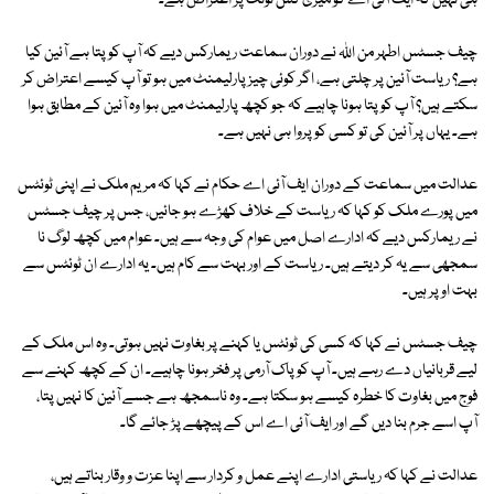
ہی نہیں کہ ایف آئی اے کو میری کس ٹوئٹ پر اعتراض ہے۔
چیف جسٹس اطہر من اللہ نے دوران سماعت ریمارکس دیے کہ آپ کو پتا ہے آئین کیا
ہے؟ ریاست آئین پر چلتی ہے، اگر کوئی چیز پارلیمنٹ میں ہو تو آپ کیسے اعتراض کر
سکتے ہیں؟ آپ کو پتا ہونا چاہیے کہ جو کچھ پارلیمنٹ میں ہوا وہ آئین کے مطابق ہوا
ہے۔ یہاں پر آئین کی تو کسی کو پروا ہی نہیں ہے۔
عدالت میں سماعت کے دوران ایف آئی اے حکام نے کہا کہ مریم ملک نے اپنی ٹوئٹس
میں پورے ملک کو کہا کہ ریاست کے خلاف کھڑے ہو جائیں، جس پر چیف جسٹس
نے ریمارکس دیے کہ ادارے اصل میں عوام کی وجہ سے ہیں۔ عوام میں کچھ لوگ نا
سمجھی سے یہ کر دیتے ہیں۔ ریاست کے اور بہت سے کام ہیں۔ یہ ادارے ان ٹوئٹس سے
بہت اوپر ہیں۔
چیف جسٹس نے کہا کہ کسی کی ٹوئٹس یا کہنے پر بغاوت نہیں ہوتی۔ وہ اس ملک کے
لیے قربانیاں دے رہے ہیں۔ آپ کو پاک آرمی پر فخر ہونا چاہیے۔ ان کے کچھ کہنے سے
فوج میں بغاوت کا خطرہ کیسے ہو سکتا ہے۔ وہ ناسمجھ ہے جسے آئین کا نہیں پتا،
آپ اسے جرم بنا دیں گے اور ایف آئی اے اس کے پیچھے پڑ جائے گا۔
عدالت نے کہا کہ ریاستی ادارے اپنے عمل و کردار سے اپنا عزت و وقار بناتے ہیں،