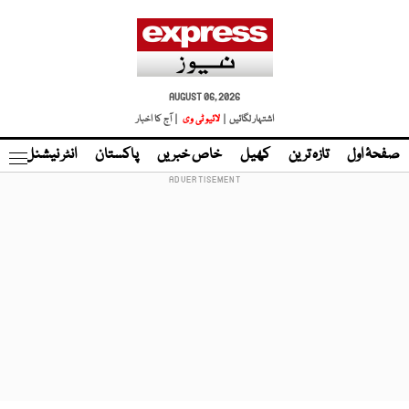
AUGUST 06, 2026
اشتہار لگائیں |
لائیو ٹی وی
| آج کا اخبار
صفحۂ اول
تازہ ترین
کھیل
خاص خبریں
پاکستان
انٹر نیشنل
ٹا