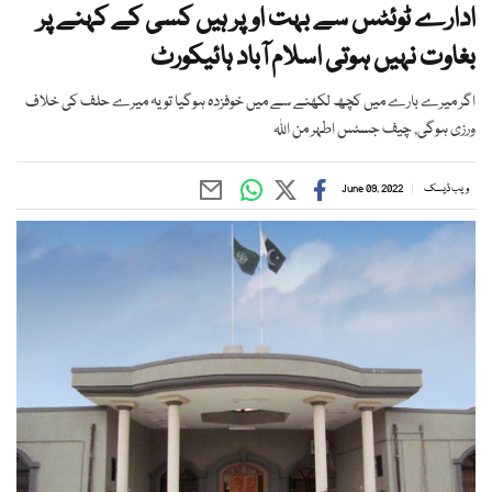
ادارے ٹوئٹس سے بہت اوپر ہیں کسی کے کہنے پر
بغاوت نہیں ہوتی اسلام آباد ہائیکورٹ
اگر میرے بارے میں کچھ لکھنے سے میں خوفزدہ ہوگیا تو یہ میرے حلف کی خلاف
ورزی ہوگی, چیف جسٹس اطہر من اللہ
ویب ڈیسک
June 09, 2022