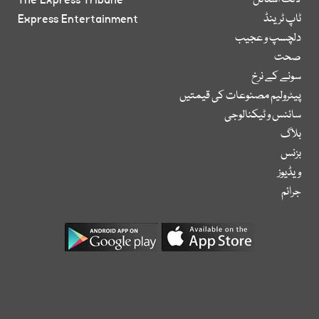
لائف اسٹائل
The Express Tribune
ٹاپ ٹرینڈ
Express Entertainment
دلچسپ و عجیب
صحت
سونے کے نرخ
پیٹرولیم مصنوعات کی قیمتیں
سائنس و ٹیکنالوجی
بلاگ
بزنس
ویڈیوز
جرائم