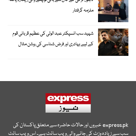
لاہور: لڑکی کے کان سے بالی نوچنے والی ریکارڈ یافتہ
ملزمہ گرفتار
شہید سب انسپکٹر عبد الولی کی عظیم قربانی قوم
کے لیے بہادری اور فرض شناسی کی روشن مثال
express.pk
خبروں اور حالات حاضرہ سے متعلق پاکستان کی
سب سے زیادہ وزٹ کی جانے والی ویب سائٹ ہے۔ اس ویب سائٹ