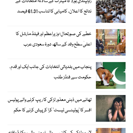
راولپنڈی بورڈ کا میٹرک کے سالانہ امتحانات کے
نتائج کا اعلان، کامیابی کا تناسب 61.31 فیصد
خطے کی صورتحال؛ وزیراعظم اور فیلڈ مارشل کا
اعلیٰ سطح وفد کے ساتھ دورۂ سعودی عرب
پنجاب میں بلدیاتی انتخابات کی جانب ایک اور قدم،
حکومت سے فنڈز طلب
تھانے میں ذہنی معذور لڑکی کا ریپ کرنے والے پولیس
افسر کا ’پوٹینسی ٹیسٹ‘ کرا کر پیش کرنے کا حکم