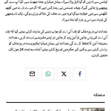
ٹوئٹس سے اداروں کو کیا فرق پڑتا ہے؟۔ سوشل میڈیا پر جتنا جھوٹ ہے، کیا آپ سب کے
پیچھے پڑ جائیں گے؟۔ چیف جسٹس نے ریمارکس دیے کہ اگر میرے بارے میں کچھ
لکھنے سے میں خوفزدہ ہوگیا تو یہ میرے حلف کی خلاف ورزی ہوگی۔ ایک ناسمجھی
کی ٹویٹ ہے اس پر جرم کیا بنتا ہے ؟۔
عدالت نے مریم ملک کو ایف آئی اے کو جواب دینے کی ہدایت کرتے ہوئے کہا کہ ایف
آئی اے کے پاس جائیں تو آئین پڑھ کر جائیں اور اپنے مفروضے درست کریں۔ عدالت
ہمیشہ آئین کا تحفظ کرے گی۔عدالت نے سوشل میڈیا ایکٹیویسٹ مریم ملک کو
ہراساں کرنے سے روکنے کے حکم میں توسیع کرتے ہوئے آئندہ سماعت 24 جون تک
ملتوی کردی۔
متعلقہ