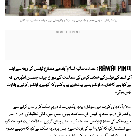
ریاستی ادارے اپنے عمل و کردار سے اپنا عزت و وقار بناتے ہیں، چیف جسٹس (فوٹو فائل)
RAWALPINDI:
عدالت عالیہ اسلام آباد میں متنازع ٹوئٹس کی وجہ سے ایف
آئی اے کے نوٹسز کے خلاف کیس کی سماعت کے دوران چیف جسٹس اطہر من اللہ
نے کہا ہے کہ ادارے ٹوئٹس سے بہت اوپر ہیں، کسی کہ کہنے یا ٹوئٹس کرنے پر بغاوت
نہیں ہوتی۔
اسلام آباد ہائی کورٹ میں سوشل میڈیا ایکٹیویسٹ مریم ملک کو ہراساں کرنے سے
روکنے کی درخواست پر کیس کی سماعت ہوئی، جس میں وفاقی تحقیقاتی ادارے نے
مریم ملک کی متنازع ٹوئٹس عدالت کے سامنے پیش کردیں۔ عدالت نے درخواست گزار
سے استفسار کیا کہ کیا یہ آپ کی ٹوئٹ ہے؟ جس پر مریم ملک نے کہا کہ مجھے معلوم