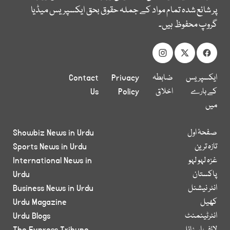
پر شائع شدہ تمام مواد کے جملہ حقوق بحق ایکسپریس میڈیا
گروپ محفوظ ہیں۔
ایکسپریس
ضابطہ
Privacy
Contact
کے بارے
اخلاق
Policy
Us
میں
صفحۂ اول
Showbiz News in Urdu
تازہ ترین
Sports News in Urdu
غزہ لہو لہو
International News in
پاکستان
Urdu
انٹر نیشنل
Business News in Urdu
کھیل
Urdu Magazine
انٹرٹینمنٹ
Urdu Blogs