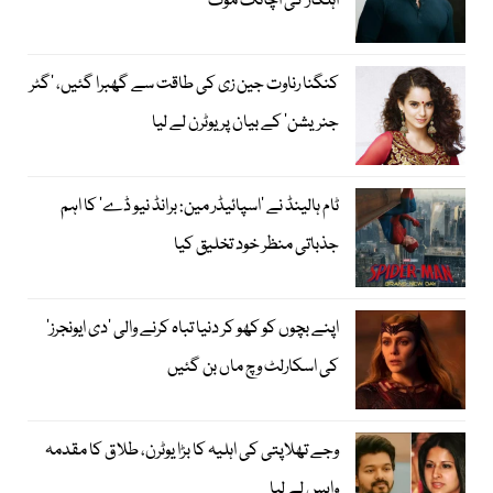
اہلکار کی اچانک موت
کنگنا رناوت جین زی کی طاقت سے گھبرا گئیں، ’گٹر
جنریشن‘ کے بیان پر یوٹرن لے لیا
ٹام ہالینڈ نے ’اسپائیڈر مین: برانڈ نیو ڈے‘ کا اہم
جذباتی منظر خود تخلیق کیا
اپنے بچوں کو کھو کر دنیا تباہ کرنے والی ’دی ایونجرز‘
کی اسکارلٹ وچ ماں بن گئیں
وجے تھلاپتی کی اہلیہ کا بڑا یوٹرن، طلاق کا مقدمہ
واپس لے لیا