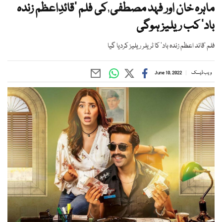
ماہرہ خان اور فہد مصطفی ٰ کی فلم ’قائدِاعظم زندہ
باد‘ کب ریلیز ہوگی
فلم ’قائد اعظم زندہ باد‘ کا ٹریلر ریلیز کردیا گیا
ویب ڈیسک
June 10, 2022