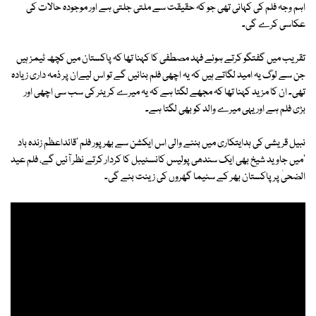
اہم وجہ فلم کی کہانی تھی جو کہ حقیقت سے ملتی جلتی ہے اور موجودہ حالات کی
عکاسی کرے گی۔
تقریب میں گفتگو کرتے ہوئے فہد مصطفی کا کہنا تھا کہ پاکستان میں کچھ ٹیمز ہیں
جن سے لوگ یہ امید لگاتے ہیں کہ یہ اچھی فلم بنائیں گے تو اس لیےان پر ذمہ داری زیادہ
تھی۔ ان کا مزید کہنا تھا کہ مجھے لگتا ہے کہ یہ میرے کریئر کی سب سی اچھی اور
بڑی فلم ہے اور یہی میرے والد کو بھی لگتا ہے۔
نبیل قریشی کی ہدایتکاری میں بننے والی اس ایکشن سے بھرپور فلم 'قائداعظم زندہ باد
'میں جاوید شیخ بھی ایک سندھی پولیس کانسٹیبل کا کردار کرتے نظر آئیں گے، فلم عید
الضحیٰ پر پاکستان بھر کے سنیما گھروں کی زینت بنے گی۔