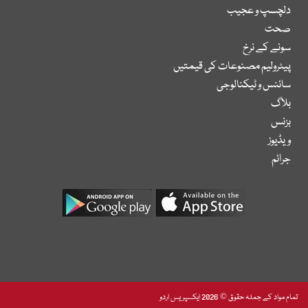
دلچسپ و عجیب
صحت
سونے کے نرخ
پیٹرولیم مصنوعات کی قیمتیں
سائنس و ٹیکنالوجی
بلاگ
بزنس
ویڈیوز
جرائم
تمام مواد کے جملہ حقوق © 2026 ایکسپریس اردو