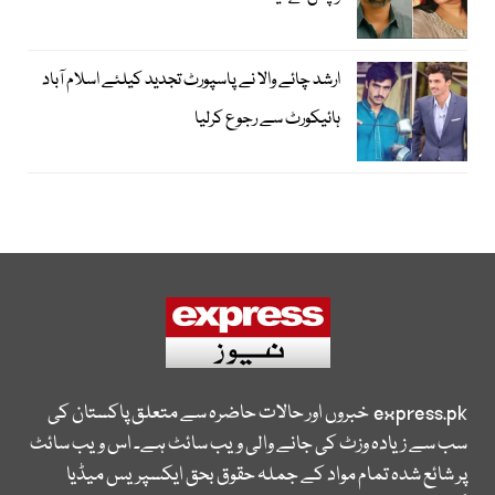
ارشد چائے والا نے پاسپورٹ تجدید کیلئے اسلام آباد
ہائیکورٹ سے رجوع کرلیا
express.pk
خبروں اور حالات حاضرہ سے متعلق پاکستان کی
سب سے زیادہ وزٹ کی جانے والی ویب سائٹ ہے۔ اس ویب سائٹ
پر شائع شدہ تمام مواد کے جملہ حقوق بحق ایکسپریس میڈیا