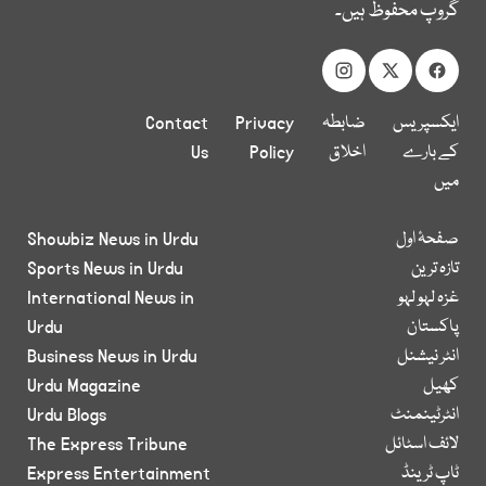
گروپ محفوظ ہیں۔
ایکسپریس
ضابطہ
Privacy
Contact
کے بارے
اخلاق
Policy
Us
میں
صفحۂ اول
Showbiz News in Urdu
تازہ ترین
Sports News in Urdu
غزہ لہو لہو
International News in
پاکستان
Urdu
انٹر نیشنل
Business News in Urdu
کھیل
Urdu Magazine
انٹرٹینمنٹ
Urdu Blogs
لائف اسٹائل
The Express Tribune
ٹاپ ٹرینڈ
Express Entertainment