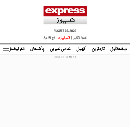
AUGUST 08, 2026
اشتہار لگائیں |
لائیو ٹی وی
| آج کا اخبار
صفحۂ اول
تازہ ترین
کھیل
خاص خبریں
پاکستان
انٹر نیشنل
ٹا