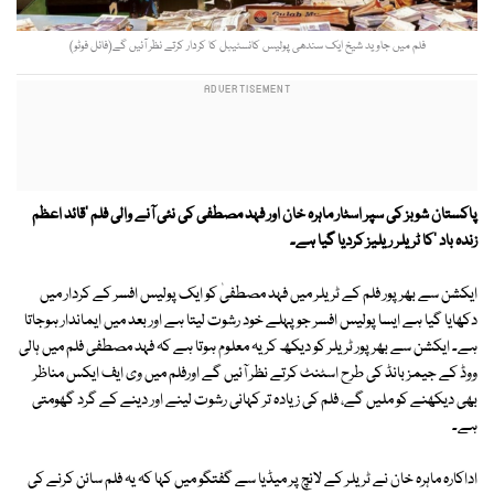
فلم میں جاوید شیخ ایک سندھی پولیس کانسٹیبل کا کردار کرتے نظر آئیں گے(فائل فوٹو)
پاکستان شوبز کی سپر اسٹار ماہرہ خان اور فہد مصطفی کی نئی آنے والی فلم 'قائد اعظم
زندہ باد 'کا ٹریلر ریلیز کردیا گیا ہے۔
ایکشن سے بھرپور فلم کے ٹریلر میں فہد مصطفیٰ کو ایک پولیس افسر کے کردار میں
دکھایا گیا ہے ایسا پولیس افسر جو پہلے خود رشوت لیتا ہے اور بعد میں ایماندار ہوجاتا
ہے۔ ایکشن سے بھرپور ٹریلر کو دیکھ کر یہ معلوم ہوتا ہے کہ فہد مصطفی فلم میں ہالی
ووڈ کے جیمز بانڈ کی طرح اسٹنٹ کرتے نظر آئیں گے اورفلم میں وی ایف ایکس مناظر
بھی دیکھنے کو ملیں گے، فلم کی زیادہ تر کہانی رشوت لینے اور دینے کے گرد گھومتی
ہے۔
اداکارہ ماہرہ خان نے ٹریلر کے لانچ پر میڈیا سے گفتگو میں کہا کہ یہ فلم سائن کرنے کی