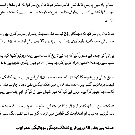
اسلام آباد میں پریس کانفرنس کرتے ہوئے شوکت ترین نے کہا کہ کل مفتاح اس
بڑھائی۔
جائے گی جب کہ پٹرولیم لیوی بڑھانے سے پٹرول 35 روپے فی لیٹر مزید بڑھے گا، مہنگائی زیادہ ہوگی تو کاروبار کیسے بڑھے گا؟
سب سے زیادہ 5.5 ملین افراد کو روزگار دیا، ہمارے دورمیں ایگری کلچرمیں 4.4 فیصد گروتھ ہوئی، ہم نے سب سے زیادہ روز گار کے مواقع پیدا کیے۔
کا ہم ڈیٹا چھوڑ کر آئے۔ انہوں نے کہا کہ میرا خیال ہے ان کو آئی ایم ایف سے ری
شوکت ترین نے کہا کہ 2 کروڑ افراد کا غربت کی سطح سے نیچے 
بند کردیے، یہ نیب اور انتخابات کے قوانین میں ترمیم کروانے آئے تھے، لگتا ہے 
خدشہ ہے بجلی 39 روپے فی یونٹ تک مہنگی ہوجائیگی، عمر ایوب