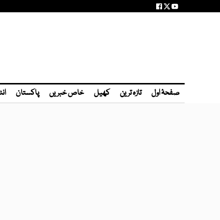
صفحۂ اول
تازہ ترین
کھیل
خاص خبریں
پاکستان
انٹ