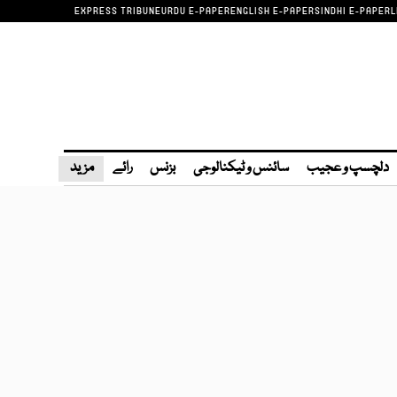
EXPRESS TRIBUNE
URDU E-PAPER
ENGLISH E-PAPER
SINDHI E-PAPER
L
دلچسپ و عجیب
سائنس و ٹیکنالوجی
بزنس
رائے
مزید