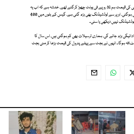
پریس کانفرنس سے خطاب کرتے ہوئے سابق وفاقی وزیر عمر ایوب نے کہا کہ بجلی کی قیمت ہم 16 روپے فی یونٹ چھوڑ کرگئے تھے، خدشہ ہے کہ اب یہ
بجلی 39 روپے فی یونٹ تک جائے گی، موجودہ حکومت کے دور میں بجلی مہنگی ہوگئی، اوپر سے لوڈشیڈنگ بھی بڑھ گئی ہے، گیس کے بلوں میں 400
لوڈشیڈنگ نہیں دیکھی یا سنی۔
ادائیگی بڑھ جائے گی، ہماری ترسیلات بھی کم ہوگئی ہیں، اس سال کا
ائے گا، اب مہنگائی کی شرح میں 35 فیصد سے زائد اضافہ ہوگا۔ انہوں نے بجٹ سے پہلے پٹرول کی قیمت بڑھا کر منی بجٹ