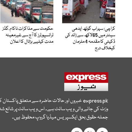
کراچی: سہراب گوٹھ ایدھی
حکومت سے مذاکرات ناکام،گڈز
سینٹر میں 65لاکھ سے زائد کی
ٹرانسپورٹرز کا آج سے غیرمعینہ
ڈکیتی کا مقدمہ 4 ملزمان
مدت کیلیے ہڑتال کا اعلان
کیخلاف درج
express.pk
خبروں اور حالات حاضرہ سے متعلق پاکستان 
وزٹ کی جانے والی ویب سائٹ ہے۔ اس ویب سائٹ پر شائع شدہ
جملہ حقوق بحق ایکسپریس میڈیا گروپ محفوظ ہیں۔