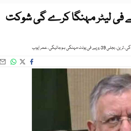
پیٹرول مزید 35 روپے فی لیٹر مہنگا کرے گی شوکت