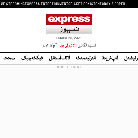
IVE STREAMING
EXPRESS ENTERTAINMENT
CRICKET PAKISTAN
TODAY'S PAPER
AUGUST 08, 2026
اشتہار لگائیں |
لائیو ٹی وی
| آج کا اخبار
ر نیشنل
ٹاپ ٹرینڈ
انٹرٹینمنٹ
لائف اسٹائل
فیکٹ چیک
صحت