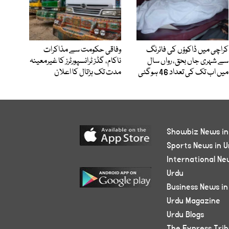
کراچی میں ڈاکوؤں کی فائرنگ
وفاقی حکومت سے مذاکرات
سے شہری جاں بحق، رواں سال
ناکام، گڈز ٹرانسپورٹرز کا غیرمعینہ
میں اب تک کی تعداد 46 ہوگئی
مدت تک ہڑتال کا اعلان
Showbiz News in
Sports News in U
International Ne
Urdu
Business News in
Urdu Magazine
Urdu Blogs
The Express Tri