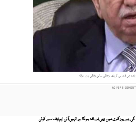
 بے روزگاری میں بھی اضافہ ہوگا اور انہیں آئی ایم ایف سے کوئی