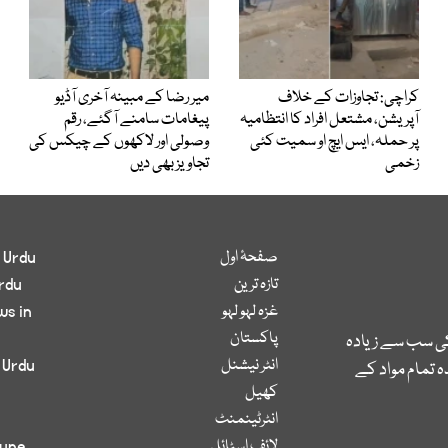
کراچی: تجاوزات کے خلاف
میر رضا کے مبینہ آخری آڈیو
آپریشن، مشتعل افراد کا انتظامیہ
پیغامات سامنے آگئے، رقم
پر حملہ، ایس ایچ او سمیت کئی
وصولی اور لاکھوں کے چیکس کی
زخمی
تجاویز بھی دیں
صفحۂ اول
 Urdu
تازہ ترین
rdu
غزہ لہو لہو
ws in
پاکستان
کی سب سے زیادہ
انٹر نیشنل
 Urdu
 تمام مواد کے
کھیل
انٹرٹینمنٹ
لائف اسٹائل
bune