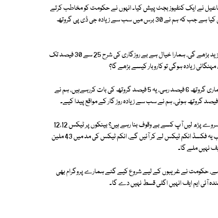
ماعیل نے ایک کنفیوز بجٹ پیش کیا۔ انہوں نے حکومت کو مخاطب کرتے
ہوئے کہا کہ آپ کسے بے وقوف بنارہے ہیں؟ حکومت نے خسارے کا بجٹ پیش کیا ہے جب کہ ہم نے 30 برس میں سب سے زیادہ جی ڈی پی گروتھ
شوکت ترین نے کہا کہ مہنگائی 24 فیصد تک ہوچکی ہے اور بے روزگاری بھی مزید بڑھے گی، ہمارا خیال ہے بے روزگاری کی شرح 25 سے 30 فیصد تک
پی ٹی آئی رہنما نے دعویٰ کیا کہ ہم نے تاریخ کا سب سے زیادہ ریونیواکٹھا کیا، ہماری گروتھ 6 فیصد رہی، یہ 5 فیصد گروتھ کی بات کررہےہیں، ہم نے
سابق وفاقی وزیر خزانہ کا کہنا تھا کہ بجٹ خسارہ 4.2 ٹریلین روپے ہے، اکنامک سروے پڑھ لیں آپ کسے بے وقوف بنا رہے ہیں؟ بینکوں پر ٹیکس 12،12
فیصد بڑھا دیے گئے ہیں، ہمارے خیال میں انکم ٹیکس بھی بڑھانا چاہیے تھا، اب یہ فکسڈ انکم ٹیکس لے کر آئیں گے، انکم ٹیکس کی مد میں 43 ملین
لیف نہیں ملے گا۔
جانے کا خدشہ ہے، حکومت نے غریبوں کے لیے شروع کیے گئے ہمارے پروگرام بھی
آئندہ آئی ایم ایف انہیں اگلی قسط نہیں دے گا۔