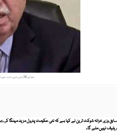
ہم نے 30 برس میں سب سے زیادہ جی ڈی پی گروتھ بڑھائی، سابق وفاقی وزیر خزانہ
سابق وزیر خزانہ شوکت ترین نے کہا ہے کہ نئی حکومت پٹرول مزید مہنگا کرے گی،
ریلیف نہیں ملے گا۔