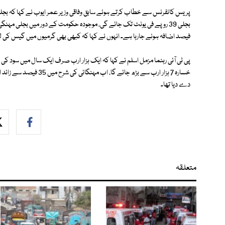
فیصد اضافہ ہونے جارہا ہے۔ انہوں نے کہا کہ کبھی بھی گرمیوں میں گیس کی 
پی ٹی آئی رہنما مزمل اسلم نے کہا کہ ایک ہزار ارب صرف ایک سال میں سود کی 
خسارہ 7 ہزار ارب سے بڑھ ج
دے دیا تھا۔
متعلقہ