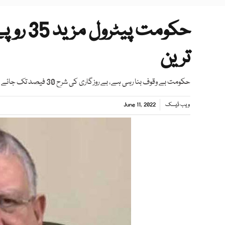
حکومت 
ترین
حکومت بے وقوف بنا رہی ہے، بے روزگاری کی شرح 30 فیصد تک جائے گی، ترین، بجلی 39 روپے فی یونٹ مہنگی ہوجائیگی، عمر ایوب
ویب ڈیسک
June 11, 2022