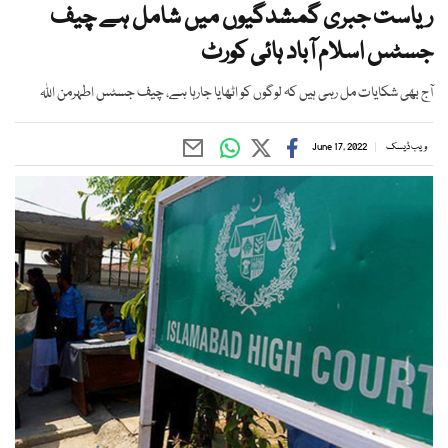
ریاست جبری گمشدگیوں میں شامل ہے چیف
جسٹس اسلام آباد ہائی کورٹ
آج بھی شکایات مل رہی ہیں کہ لوگوں کو اٹھایا جارہا ہے، چیف جسٹس اطہرمن اللہ
ویب ڈیسک
June 17, 2022