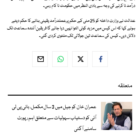
درآمد نا کرنے کی وجہ سے بادی النظر میں حکومت نا کام رہی۔
عدالت نے وزارت داخلہ کو 25 مئی کے حکم پرعملدرآمد یقینی بنانے کا حکم دیتے
ہوئے کہا کہ اس کیس میں مزید کوئی التوا نہیں دیا جائے گا فریقین آئندہ سماعت تک
دلائل دیں۔ کیس کی سماعت تین جولائی تک ملتوی کردی گئی۔
متعلقہ
عمران خان کو جیل میں 3 سال مکمل، بانی پی ٹی
آئی کو دستیاب سہولیات سے متعلق اہم رپورٹ
سامنے آگئی