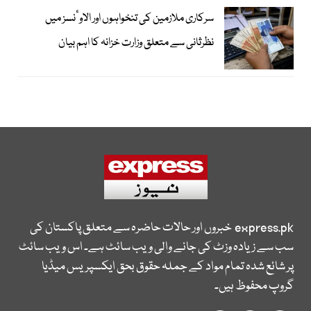
سرکاری ملازمین کی تنخواہوں اور الاوٴنسز میں
نظرثانی سے متعلق وزارت خزانہ کا اہم بیان
express.pk
خبروں اور حالات حاضرہ سے متعلق پاکستان کی
سب سے زیادہ وزٹ کی جانے والی ویب سائٹ ہے۔ اس ویب سائٹ
پر شائع شدہ تمام مواد کے جملہ حقوق بحق ایکسپریس میڈیا
گروپ محفوظ ہیں۔