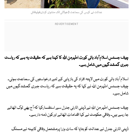
عدالت نے کیس کی سماعت 3جولائی تک ملتوی کردی:فوٹو:فائل
چیف جسٹس اسلام آباد ہائی کورٹ اطہرمن اللہ کا کہنا ہے کہ حقیقت یہ ہے کہ ریاست
جبری گمشدگیوں میں شامل ہے۔
اسلام آباد ہائی کورٹ میں لاپتہ افراد کی بازیابی کے لئے درخواستوں کی سماعت ہوئی۔
چیف جسٹس اطہرمن اللہ نے کہا کہ یہ حقیقت ہے کہ ریاست جبری گمشدگیوں میں
شامل ہے۔
چیف جسٹس اطہر من اللہ نے ڈپٹی اٹارنی جنرل سے استفسارکیا کہ آج بھی لوگ اٹھائے
جا رہے ہیں۔ وفاقی حکومت نے کیا اقدامات اٹھائے اورکون ذمہ دار ہے۔
ڈپٹی اٹارنی جنرل نے عدالت کو بتایا کہ سات وزرا پرمشتمل وفاقی کابینہ نے مسنگ