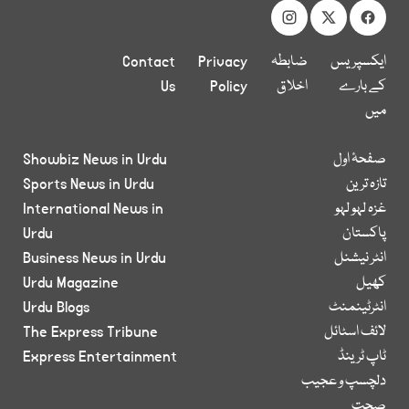
ایکسپریس
ضابطہ
Privacy
Contact
کے بارے
اخلاق
Policy
Us
میں
صفحۂ اول
Showbiz News in Urdu
تازہ ترین
Sports News in Urdu
غزہ لہو لہو
International News in
پاکستان
Urdu
انٹر نیشنل
Business News in Urdu
کھیل
Urdu Magazine
انٹرٹینمنٹ
Urdu Blogs
لائف اسٹائل
The Express Tribune
ٹاپ ٹرینڈ
Express Entertainment
دلچسپ و عجیب
صحت