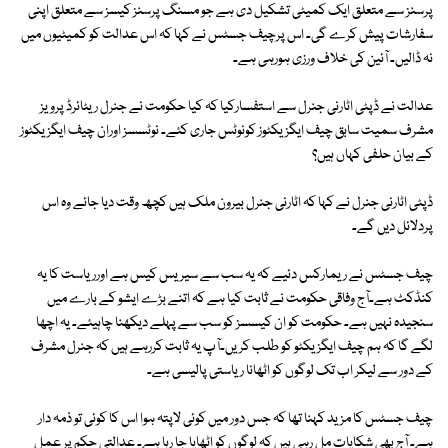
پرسنز سے متعلق ایک کمیٹی تشکیل دی ہے جو مسنگ پرسنز کیسز سے متعلق اپنی
سفارشات پیش کرے گی۔ اس پرچیف جسٹس نے کہا کہ اس عدالت کو کمیٹیوں میں
نہ ڈالیں۔ آئین کی خلاف ورزی ہورہی ہے۔
عدالت نے ڈپٹی اٹارنی جنرل سے استفسارکیا کہ کیا حکومت نے جنرل ریٹائرڈ پرویز
مشرف سمیت سابق چیف ایگزیکٹوز کونوٹس جاری کئے۔ نوٹسسز اوران چیف ایگزیکٹوز
کے بیان حلفی کہاں ہیں؟
ڈپٹی اٹارنی جنرل نے کہا کہ اٹارنی جنرل بیرون ملک ہیں کچھ وقت دیا جائے وہ اس
پردلائل دیں گے۔
چیف جسٹس نے ریمارکس دئیے کہ یہ سب سے سیریس کیس ہے اورریاست کا یہ
کنڈکٹ ہے۔آج وفاقی حکومت نے ثابت کیا ہے کہ اتنے بڑے ایشو کے بارے میں
سنجیدہ نہیں ہے۔ حکومت کو ان کیسسز کو سب سے پہلے دیکھنا چاہیئے۔ یہ اچھا
لگے گا کہ ہم چیف ایگزیکٹو کو طلب کریں۔آپ یہ ثابت کررہے ہیں کہ جنرل مشرف
کے دور سے لیکر اب تک لوگوں کو اٹھانا ریاستی پالیسی ہے۔
چیف جسٹس کا مزید کہنا تھا کہ جس دور میں کوئی لاپتہ ہوا اس کا کوئی تو ذمہ دار
ہے۔ آج بھی شکایات مل رہی ہیں کہ لوگوں کو اٹھایا جا رہا ہے۔ عدالتی حکم پر عمل