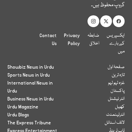
گروپ محفوظ ہیں۔
ایکسپریس
ضابطہ
Privacy
Contact
کے بارے
اخلاق
Policy
Us
میں
صفحۂ اول
Showbiz News in Urdu
تازہ ترین
Sports News in Urdu
غزہ لہو لہو
International News in
پاکستان
Urdu
انٹر نیشنل
Business News in Urdu
کھیل
Urdu Magazine
انٹرٹینمنٹ
Urdu Blogs
لائف اسٹائل
The Express Tribune
ٹاپ ٹرینڈ
Express Entertainment