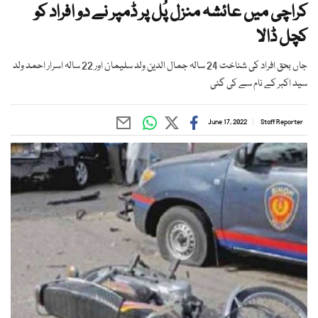
کراچی میں عائشہ منزل پُل پر ڈمپر نے دو افراد کو
کچل ڈالا
جاں بحق افراد کی شناخت 24 سالہ جمال الدین ولد سلیمان اور 22 سالہ اسرار احمد ولد
سید اکبر کے نام سے کی گئی
June 17, 2022
Staff Reporter