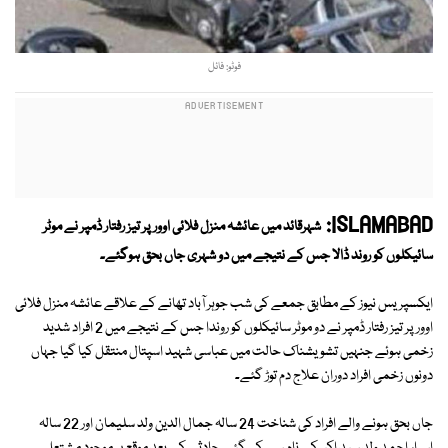
فوٹو: فائل
ISLAMABAD:
شہرقائد میں عائشہ منزل فلائی اوور پر تیز رفتار ڈمپر نے موٹر
سائیکلوں کو
روند ڈالا جس کے نتیجے میں دو شہری جاں بحق ہوگئے۔
ایکسپریس نیوز کے مطابق جمعے کی شب جوہر آباد تھانے کے علاقے عائشہ منزل فلائی
اوور پر تیز رفتار ڈمپر نے دو موٹر سائیکلوں کو روندا جس کے نتیجے میں 2 افراد شدید
زخمی ہوئے جنہیں تشویشناک حالت میں عباسی شہید اسپتال منتقل کیا گیا جہاں
دونوں زخمی افراد دوران علاج دم توڑ گئے۔
جاں بحق ہونے والے افراد کی شناخت 24 سالہ جمال الدین ولد سلیمان اور 22 سالہ