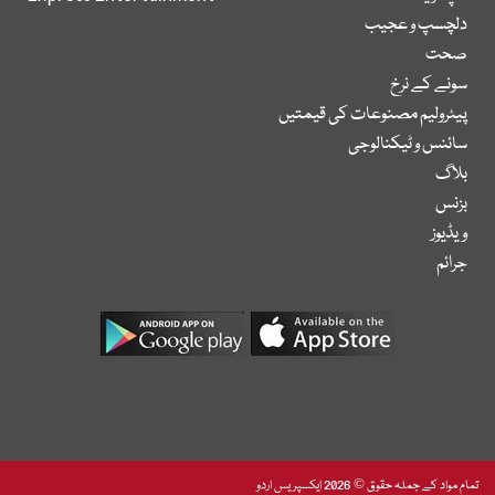
دلچسپ و عجیب
صحت
سونے کے نرخ
پیٹرولیم مصنوعات کی قیمتیں
سائنس و ٹیکنالوجی
بلاگ
بزنس
ویڈیوز
جرائم
تمام مواد کے جملہ حقوق © 2026 ایکسپریس اردو