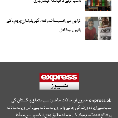
نصب کرنے کا فیصلہ، ٹینڈر جاری
کراچی میں افسوسناک واقعہ، گھریلو تنازع پر باپ کے
ہاتھوں بیٹا قتل
express.pk
خبروں اور حالات حاضرہ سے متعلق پاکستان کی
سب سے زیادہ وزٹ کی جانے والی ویب سائٹ ہے۔ اس ویب سائٹ
پر شائع شدہ تمام مواد کے جملہ حقوق بحق ایکسپریس میڈیا