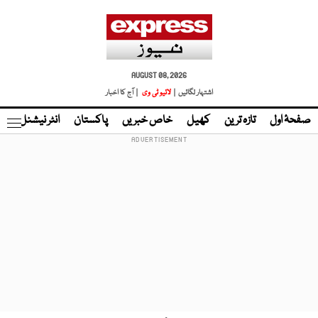
AUGUST 08, 2026
اشتہار لگائیں |
لائیو ٹی وی
| آج کا اخبار
صفحۂ اول
تازہ ترین
کھیل
خاص خبریں
پاکستان
انٹر نیشنل
ٹا