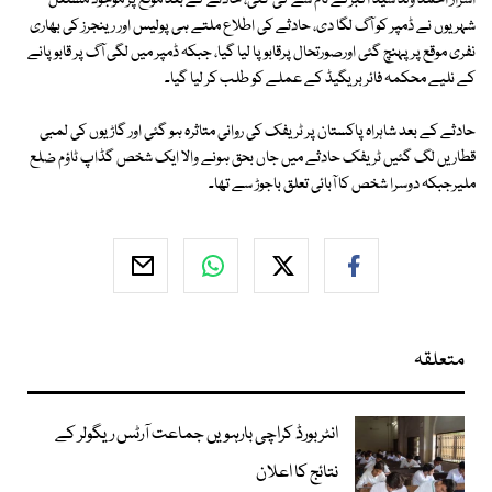
اسرار احمد ولد سید اکبرکے نام سے کی گئی، حادثے کے بعد موقع پر موجود مشتعل
شہریوں نے ڈمپر کو آگ لگا دی، حادثے کی اطلاع ملتے ہی پولیس اور رینجرز کی بھاری
نفری موقع پر پہنچ گئی اورصورتحال پرقابو پا لیا گیا، جبکہ ڈمپر میں لگی آگ پر قابو پانے
کے نلیے محکمہ فائر بریگیڈ کے عملے کو طلب کر لیا گیا۔
حادثے کے بعد شاہراہ پاکستان پر ٹریفک کی روانی متاثرہ ہو گئی اور گاڑیوں کی لمبی
قطاریں لگ گئیں ٹریفک حادثے میں جاں بحق ہونے والا ایک شخص گڈاپ ٹاؤم ضلع
ملیرجبکہ دوسرا شخص کا آبائی تعلق باجوڑ سے تھا۔
متعلقہ
انٹر بورڈ کراچی بارہویں جماعت آرٹس ریگولر کے
نتائج کا اعلان