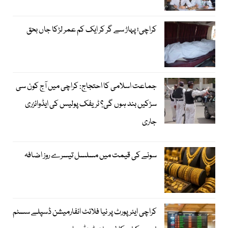
کراچی؛ پہاڑ سے گر کر ایک کم عمر لڑکا جاں بحق
جماعت اسلامی کا احتجاج: کراچی میں آج کون سی
سڑکیں بند ہوں گی؟ ٹریفک پولیس کی ایڈوائزری
جاری
سونے کی قیمت میں مسلسل تیسرے روز اضافہ
کراچی ایئرپورٹ پر نیا فلائٹ انفارمیشن ڈسپلے سسٹم