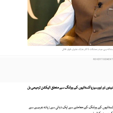
دانہ ہے، صدر مملکت ڈاکٹر عارف علوی۔ فوٹو : فائل
وں اور اوورسیز پاکستانیوں کے ووٹنگ سے متعلق الیکشن ترمیمی بل
پاکستانیوں کے ووٹنگ کے معاملے سے ایک دہائی سے زیادہ عرصے سے