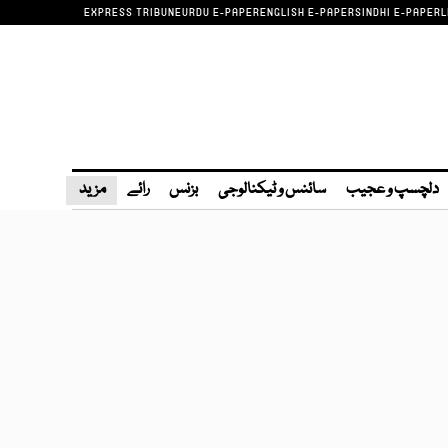
EXPRESS TRIBUNE
URDU E-PAPER
ENGLISH E-PAPER
SINDHI E-PAPER
L
دلچسپ و عجیب
سائنس و ٹیکنالوجی
بزنس
رائے
مزید