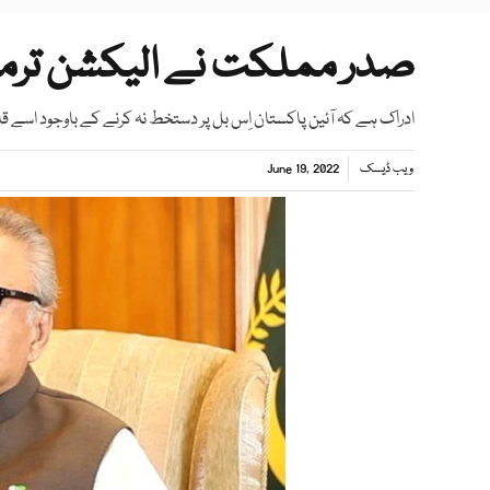
صدر مملکت نے الیکشن ترمیم
ادراک ہے کہ آئین پاکستان اِس بل پر دستخط نہ کرنے کے باوجود اس
ویب ڈیسک
June 19, 2022