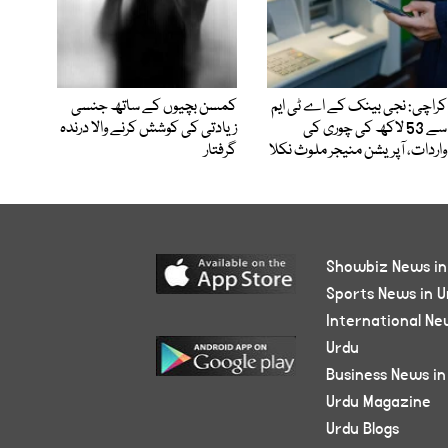
کراچی: نجی بینک کے اے ٹی ایم
کمسن بچیوں کے ساتھ جنسی
سے 53 لاکھ کی چوری کی
زیادتی کی کوشش کرنے والا درندہ
واردات، آپریشن منیجر ملوث نکلا
گرفتار
Showbiz News in
Sports News in U
International Ne
Urdu
Business News in
Urdu Magazine
Urdu Blogs