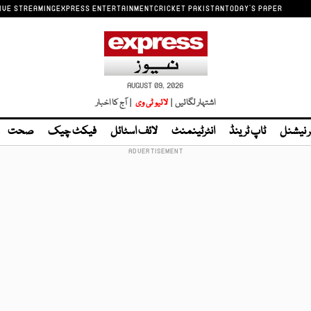
IVE STREAMING
EXPRESS ENTERTAINMENT
CRICKET PAKISTAN
TODAY'S PAPER
AUGUST 09, 2026
اشتہار لگائیں |
لائیو ٹی وی
| آج کا اخبار
ر نیشنل
ٹاپ ٹرینڈ
انٹرٹینمنٹ
لائف اسٹائل
فیکٹ چیک
صحت