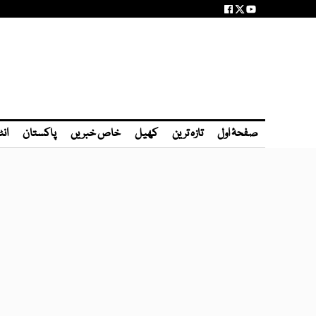
صفحۂ اول
تازہ ترین
کھیل
خاص خبریں
پاکستان
انٹ