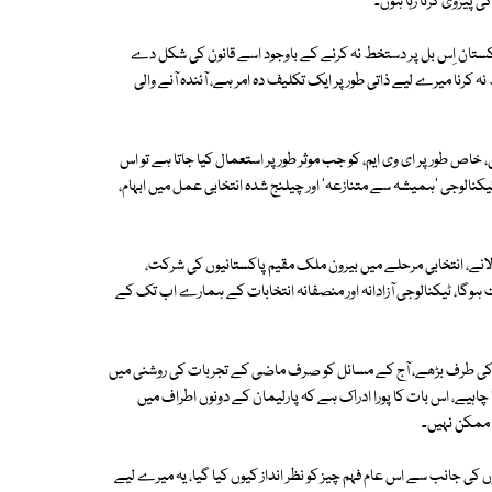
پیروی کرتا رہا ہوں۔
 پاکستان اِس بل پر دستخط نہ کرنے کے باوجود اسے قانون کی شکل دے
رنا میرے لیے ذاتی طور پر ایک تکلیف دہ امر ہے، آئندہ آنے والی
ص طور پر ای وی ایم، کو جب موثر طور پر استعمال کیا جاتا ہے تو اس
نالوجی 'ہمیشہ سے متنازعہ' اور چیلنج شدہ انتخابی عمل میں ابہام،
لانے، انتخابی مرحلے میں بیرون ملک مقیم پاکستانیوں کی شرکت،
ت ہوگا، ٹیکنالوجی آزادانہ اور منصفانہ انتخابات کے ہمارے اب تک کے
 کی طرف بڑھے، آج کے مسائل کو صرف ماضی کے تجربات کی روشنی میں
ا چاہیے، اس بات کا پورا ادراک ہے کہ پارلیمان کے دونوں اطراف میں
 ممکن نہیں۔
ں کی جانب سے اس عام فہم چیز کو نظر انداز کیوں کیا گیا، یہ میرے لیے