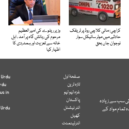
کراچی: مائی کلاچی روڈ پر ٹریفک
وزیر ریلوے کی امیر العظیم
حادثے میں موٹر سائیکل سوار
مرحوم کی رہائش گاہ پر آمد ، اہلِ
نوجوان جاں بحق
خانہ سے تعزیت اور ہمدردی کا
اظہار کیا
صفحۂ اول
 Urdu
تازہ ترین
rdu
غزہ لہو لہو
ws in
پاکستان
کی سب سے زیادہ
انٹر نیشنل
 Urdu
 تمام مواد کے
کھیل
انٹرٹینمنٹ