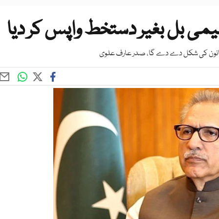
ی بل بغیر دستخط واپس کر دیا
ے قانون کی شکل دے دے گا، صدر عارف علوی