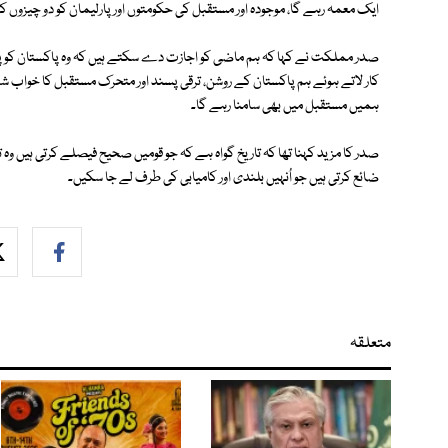
ایک معمہ رہے گا، موجودہ اور مستقبل کی حکومتوں اور پارلیمان کو دو چیزوں کا 
صدر مملکت نے کہا کہ ہم ماضی کو اجازت دے سکتے ہیں کہ وہ پاکستان کو پست
کار لاتے ہوئے ہم پاکستان کے روشن، ترقی پسند اور متحرک مستقبل کا خواب 
ہمیں مستقبل میں بھی سامنا رہے گا۔
صدر کا مزید کہنا تھا کہ تاریخ گواہ ہے کہ جو قومیں صحیح فیصلے کرتی ہیں وہ ترق
ضائع کرتی ہیں جو اُنہیں بلندی اور کامیابی کی طرف لے جا سکیں۔
متعلقہ