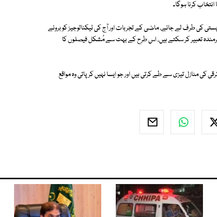
انتخاب کرنا ہوگا۔
ی کی طرف لے جائے، ماضی کے تجربات اور آج کی ٹیکنالوجیز کو بروئے
شرمندہ تعبیر کر سکتے ہیں، اس طرح کے بہت سے مُشکل فیصلوں کا
ی کی منازل تیزی سے طے کرتی ہیں اور جو ایسا نہیں کر پاتی وہ مواقع