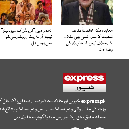
معاہدہ مکہ خالصتاً دفاعی
الحمرا میں ’’فرینڈز آف سیونٹینز‘‘
نوعیت کا ہے، کسی بھی ملک
تھیٹر ڈرامہ پیش، پہلے ہی شو
کے خلاف نہیں، اسحاق ڈار کی
میں ہاؤس فل
وضاحت
express.pk
خبروں اور حالات حاضرہ سے متعلق پاکستان 
وزٹ کی جانے والی ویب سائٹ ہے۔ اس ویب سائٹ پر شائع شدہ
جملہ حقوق بحق ایکسپریس میڈیا گروپ محفوظ ہیں۔