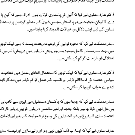
منسلک ہوں جبکہ تمام حکومتوں، پارلیمنٹ اور سپریم کورٹ میں اِس معاملے کی 
ڈاکٹر عارف علوی نے کہا کہ آئین کی پاسداری کرتا رہا ہوں، ادراک ہے کہ آئین
دے گا لیکن بحیثیت صدر پاکستان مجلس شوریٰ کے منظور کردہ بل پر دستخط نہ ک
نسلوں کے لیے اپنے دلائل اور خیالات قلم بند کرنا چاہتا ہوں۔
صدر مملکت نے کہا کہ مجوزہ قوانین کی نوعیت رجعت پسندانہ ہے، ٹیکنالوجی، خا
میں بہت سے مسائل کا حل موجود ہے جو روایتی طریقوں میں درپیش آتے ہیں، ٹیک
اختلاف اور الزامات کو کم کر سکتی ہے۔
ڈاکٹر عارف علوی نے کہا کہ ٹیکنالوجی کا استعمال انتخابی عمل میں شفافیت 
سیاسی اعتماد کی فضا قائم کرنے اور تقسیم کے عمل کو کم کرنے میں مدگار ثاب
ادھورے خواب کو پورا کر سکتی ہے۔
صدر مملکت نے کہا کہ چاہتا ہوں کہ پاکستان مستقبل میں تیزی سے کامیابی
ہی حل نہیں کرنا چاہیے بلکہ جدید اور نئے سائنسی طریقوں کو بھی بروئے کار لان
اعتماد سازی کے فروغ اور شراکت داروں کی وسیع تر شمولیت کے بغیر اصلاحات
عارف علوی نے کہا کہ ایسا اب تک کیوں نہیں ہوا اور رائے سازوں اور فیصلہ سازو