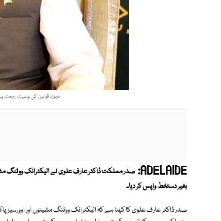
مجوزہ قوانین کی نوعیت رجعت پسن
ADELAIDE:
صدر مملکت ڈاکٹر عارف علوی نے الیکٹرانک ووٹنگ مشین
بغیر دستخط واپس کر دیا۔
صدر ڈاکٹر عارف علوی کا کہنا ہے کہ الیکٹرانک ووٹنگ مشینوں اور اوورسیز 