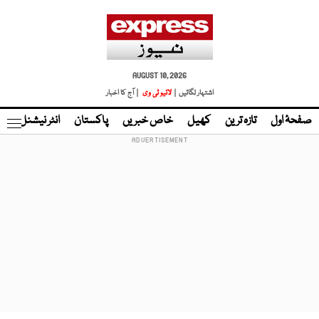
AUGUST 10, 2026
اشتہار لگائیں |
لائیو ٹی وی
| آج کا اخبار
صفحۂ اول
تازہ ترین
کھیل
خاص خبریں
پاکستان
انٹر نیشنل
ٹا