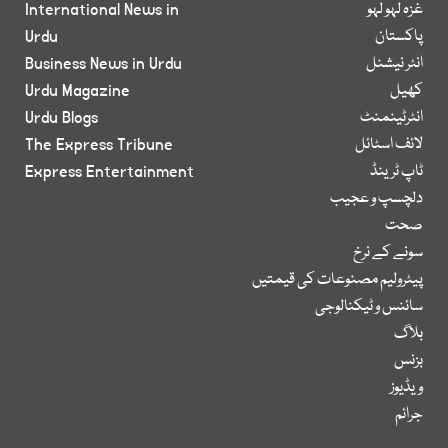
غزہ لہو لہو
International News in
پاکستان
Urdu
انٹر نیشنل
Business News in Urdu
کھیل
Urdu Magazine
انٹرٹینمنٹ
Urdu Blogs
لائف اسٹائل
The Express Tribune
ٹاپ ٹرینڈ
Express Entertainment
دلچسپ و عجیب
صحت
سونے کے نرخ
پیٹرولیم مصنوعات کی قیمتیں
سائنس و ٹیکنالوجی
بلاگ
بزنس
ویڈیوز
جرائم