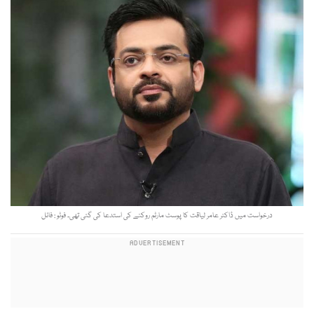
درخواست میں ڈاکٹر عامر لیاقت کا پوسٹ مارٹم روکنے کی استدعا کی گئی تھی۔ فوٹو : فائل