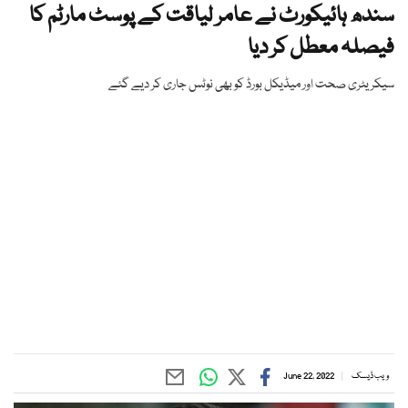
سندھ ہائیکورٹ نے عامر لیاقت کے پوسٹ مارٹم کا
فیصلہ معطل کر دیا
سیکریٹری صحت اور میڈیکل بورڈ کو بھی نوٹس جاری کر دیے گئے
ویب ڈیسک
June 22, 2022