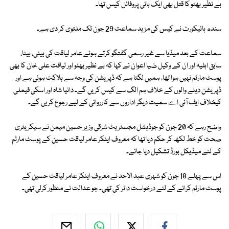
بے نظیر بھٹو کا قتل بھی ایک ہائی پروفائل کیس تھا۔
سندھ ہائیکورٹ نے کیس کی مزید سماعت 29 جون تک ملتوی کر دی ہے۔
سماعت کے بعد میڈیا سے غیر رسمی گفتگو کرتے ہوئے عامر لیاقت کی بیٹی، بیٹا،
سابق اہلیہ اور ان کے وکیل ضیا اعوان نے کہا کہ بے نظیر بھٹو اور لیاقت علی خان کا بھی
پوسٹ مارٹم نہیں ہوا تھا، ہمیں لگتا ہے کہ ڈپریشن کی وجہ سے ہلاکت ہوئی ہے اور
ڈپریشن دینے والوں کے خلاف ہم الگ سے کیس کریں گے۔ دانیا شاہ اور اسکی فیملی
کیخلاف ایف آئی اے سمیت دیگر اداروں سے کارروائی کے لیے رجوع کریں گے۔
واضح رہے کہ 20 جون کو جوڈیشل مجسٹریٹ شرقی وزیر حسین میمن نے سیکریٹری
صحت کو خط لکھ کر حکم دیا تھا کہ معروف اینکر عامر لیاقت حسین کے پوسٹ مارٹم
کے لئے میڈیکل بورڈ تشکیل دیا جائے۔
اس سے پہلے 18 جون کو شہری عبد الاحد نے معروف اینکر عامر لیاقت حسین کے
پوسٹ مارٹم کرانے کے لئے درخواست دائر کی تھی۔ جو عدالت نے منظور کرلی تھی۔