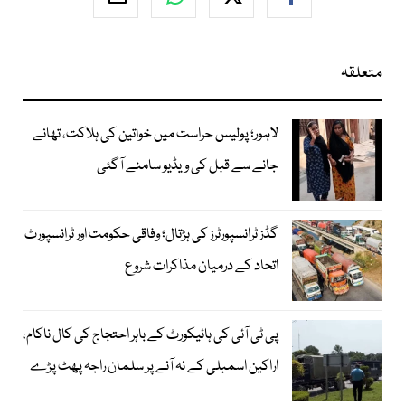
متعلقہ
لاہور؛ پولیس حراست میں خواتین کی ہلاکت، تھانے
جانے سے قبل کی ویڈیو سامنے آگئی
گڈز ٹرانسپورٹرز کی ہڑتال؛ وفاقی حکومت اور ٹرانسپورٹ
اتحاد کے درمیان مذاکرات شروع
پی ٹی آئی کی ہائیکورٹ کے باہر احتجاج کی کال ناکام،
اراکین اسمبلی کے نہ آنے پر سلمان راجہ پھٹ پڑے