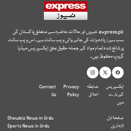
express.pk
خبروں اور حالات حاضرہ سے متعلق پاکستان کی
سب سے زیادہ وزٹ کی جانے والی ویب سائٹ ہے۔ اس ویب سائٹ
پر شائع شدہ تمام مواد کے جملہ حقوق بحق ایکسپریس میڈیا
گروپ محفوظ ہیں۔
ایکسپریس
ضابطہ
Privacy
Contact
کے بارے
اخلاق
Policy
Us
میں
صفحۂ اول
Showbiz News in Urdu
تازہ ترین
Sports News in Urdu