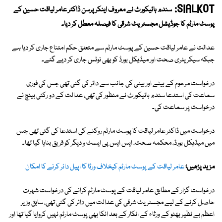
SIALKOT:
سندھ ہائیکورٹ نے معروف اینکر پرسن ڈاکٹر عامر لیاقت حسین کے
پوسٹ مارٹم کا جوڈیشل مجسٹریٹ شرقی کا فیصلہ معطل کر دیا۔
عدالت نے عامر لیاقت حسین کے پوسٹ مارٹم سے متعلق حکم امتناع جاری کر دیا ہے
جبکہ سیکریٹری صحت اور میڈیکل بورڈ کو بھی نوٹس جاری کر دیے گئے۔
درخواست مرحوم کے بیٹے اور بیٹی کی جانب سے دائر کی گئی تھی جس کی فوری
سماعت کی استدعا سندھ ہائیکورٹ نے منظور کی تھی، عدالت کے دو رکنی بینچ نے
درخواست پر سماعت کی۔
درخواست میں ڈاکٹر
عامر لیاقت کا پوسٹ مارٹم روکنے کی استدعا کی گئی تھی جس
میں میڈیکل بورڈ، محکمہ صحت، ایس ایس پی ایسٹ و دیگر کو فریق بنایا گیا تھا۔
مزید پڑھیں؛
عامر لیاقت کے پوسٹ مارٹم کیخلاف ورثا کا اپیل دائر کرنے کا امکان
درخواست گزار کے مطابق عامر لیاقت کے پوسٹ مارٹم کرانے کی درخواست شہرت
حاصل کرنے کے لیے مجسٹریٹ شرقی کی عدالت میں دائر کی گئی تھی، سابق وزیر
اعظم بے نظیر بھٹو کے ورثاء کے انکار کے بعد انکا بھی پوسٹ مارٹم نہیں کروایا گیا تھا اور