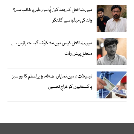
میر رضا قتل کے بعد کون پُراسرار طور پر غائب ہے؟
والد کی میڈیا سے گفتگو
میر رضا قتل کیس میں مشکوک گیسٹ ہاؤس سے
متعلق پیش رفت
ترسیلاتِ زر میں نمایاں اضافہ، وزیراعظم کا اوورسیز
پاکستانیوں کو خراجِ تحسین