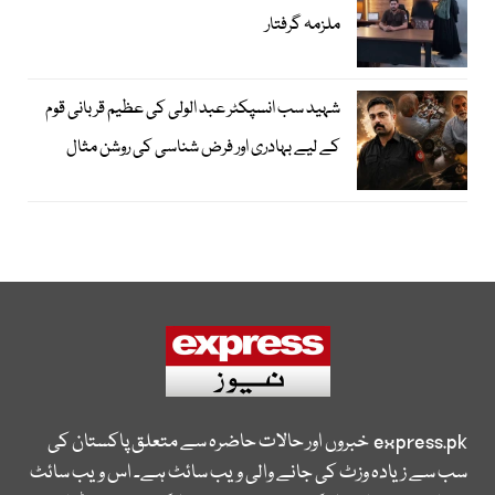
ملزمہ گرفتار
شہید سب انسپکٹر عبد الولی کی عظیم قربانی قوم
کے لیے بہادری اور فرض شناسی کی روشن مثال
express.pk
خبروں اور حالات حاضرہ سے متعلق پاکستان کی
سب سے زیادہ وزٹ کی جانے والی ویب سائٹ ہے۔ اس ویب سائٹ