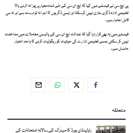
پی ایچ سی نے فیصلے میں کہا کہ ایچ ای سی کے طے شدہ معیار پر پورا نہ اترنے والا
تعلیمی ادارہ ڈگری جاری نہیں کرسکتا اور ایسی ڈگریوں کا اجرا نہ تو درست ہے اور نہ ہی
قابل اعتبار ہے۔
فیصلے میں یہ بھی قرار دیا گیا کہ عدالت ایچ ای سی کے پالیسی معاملات میں مداخلت
نہیں کر سکتی جسے تعلیمی ادارے کی حیثیت کو ریگولیٹ کرنے کا واحد اختیار
حاصل ہے۔
متعلقہ
راولپنڈی بورڈ کا میٹرک کے سالانہ امتحانات کے