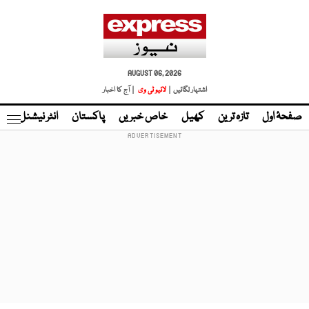
AUGUST 06, 2026
اشتہار لگائیں |
لائیو ٹی وی
| آج کا اخبار
صفحۂ اول
تازہ ترین
کھیل
خاص خبریں
پاکستان
انٹر نیشنل
ٹا