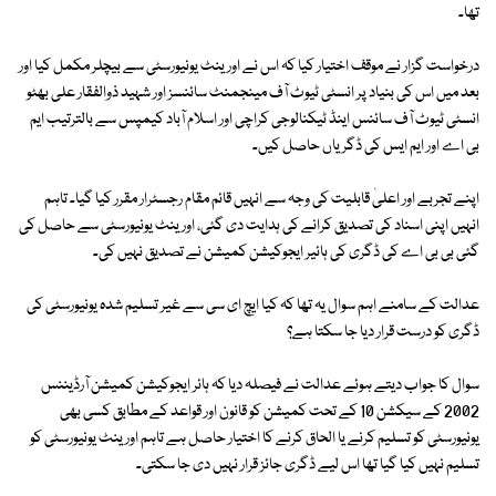
تھا۔
درخواست گزار نے موقف اختیار کیا کہ اس نے اورینٹ یونیورسٹی سے بیچلر مکمل کیا اور
بعد میں اس کی بنیاد پر انسٹی ٹیوٹ آف مینجمنٹ سائنسز اور شہید ذوالفقار علی بھٹو
انسٹی ٹیوٹ آف سائنس اینڈ ٹیکنالوجی کراچی اور اسلام آباد کیمپس سے بالترتیب ایم
بی اے اور ایم ایس کی ڈگریاں حاصل کیں۔
اپنے تجربے اور اعلیٰ قابلیت کی وجہ سے انہیں قائم مقام رجسٹرار مقرر کیا گیا۔ تاہم
انہیں اپنی اسناد کی تصدیق کرانے کی ہدایت دی گئی، اورینٹ یونیورسٹی سے حاصل کی
گئی بی بی اے کی ڈگری کی ہائیر ایجوکیشن کمیشن نے تصدیق نہیں کی۔
عدالت کے سامنے اہم سوال یہ تھا کہ کیا ایچ ای سی سے غیر تسلیم شدہ یونیورسٹی کی
ڈگری کو درست قرار دیا جا سکتا ہے؟
سوال کا جواب دیتے ہوئے عدالت نے فیصلہ دیا کہ ہائر ایجوکیشن کمیشن آرڈیننس
2002 کے سیکشن 10 کے تحت کمیشن کو قانون اور قواعد کے مطابق کسی بھی
یونیورسٹی کو تسلیم کرنے یا الحاق کرنے کا اختیار حاصل ہے تاہم اورینٹ یونیورسٹی کو
تسلیم نہیں کیا گیا تھا اس لیے ڈگری جائز قرار نہیں دی جا سکتی۔