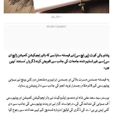
—فائل فوٹو
پشاور ہائی کورٹ (پی ایچ سی) نے فیصلہ سنایا ہے کہ ہائیر ایجوکیشن کمیشن (ایچ ای
سی) سے غیر تسلیم شدہ جامعات کی جانب سے تفویض کردہ ڈگریاں 'مستند' نہیں
ہیں۔
یہ فیصلہ جسٹس مسرت ہلالی اور جسٹس ابراہیم پر مشتمل دو رکنی بینچ نے صوابی
یونیورسٹی کے قائم مقام رجسٹرار نوید انجم کی جانب سے دائر پٹیشن پر سنایا۔
بیرسٹر سید سعد علی شاہ اور منصور ایڈووکیٹ نے ہائر ایجوکیشن کمیشن اور یونیورسٹی
آف صوابی کی نمائندگی کی۔ درخواست گزار نے اورینٹ یونیورسٹی کی جانب سے دی
گئی اپنی بی بی اے کی ڈگری کی توثیق/دوبارہ تصدیق کے لیے عدالت سے رجوع کیا