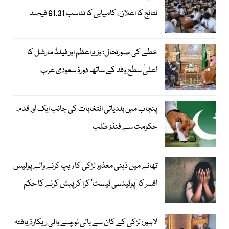
نتائج کا اعلان، کامیابی کا تناسب 61.31 فیصد
خطے کی صورتحال؛ وزیراعظم اور فیلڈ مارشل کا
اعلیٰ سطح وفد کے ساتھ دورۂ سعودی عرب
پنجاب میں بلدیاتی انتخابات کی جانب ایک اور قدم،
حکومت سے فنڈز طلب
تھانے میں ذہنی معذور لڑکی کا ریپ کرنے والے پولیس
افسر کا ’پوٹینسی ٹیسٹ‘ کرا کر پیش کرنے کا حکم
لاہور: لڑکی کے کان سے بالی نوچنے والی ریکارڈ یافتہ