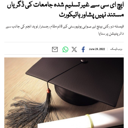
ایچ ای سی سے غیر تسلیم شدہ جامعات کی ڈگریاں
مستند نہیں پشاور ہائیکورٹ
فیصلہ دو رکنی بینچ نے صوابی یونیورسٹی کے قائم مقام رجسٹرار نوید انجم کی جانب سے
دائر پٹیشن پر سنایا
ویب ڈیسک
June 24, 2022