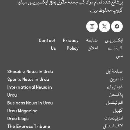
پر شائع شدہ تمام مواد کے جملہ حقوق بحق ایکسپریس میڈیا
گروپ محفوظ ہیں۔
ایکسپریس
ضابطہ
Privacy
Contact
کے بارے
اخلاق
Policy
Us
میں
صفحۂ اول
Showbiz News in Urdu
تازہ ترین
Sports News in Urdu
غزہ لہو لہو
International News in
پاکستان
Urdu
انٹر نیشنل
Business News in Urdu
کھیل
Urdu Magazine
انٹرٹینمنٹ
Urdu Blogs
لائف اسٹائل
The Express Tribune