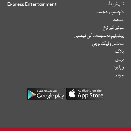
ٹاپ ٹرینڈ
Express Entertainment
دلچسپ و عجیب
صحت
سونے کے نرخ
پیٹرولیم مصنوعات کی قیمتیں
سائنس و ٹیکنالوجی
بلاگ
بزنس
ویڈیوز
جرائم