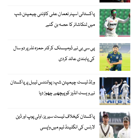
پاکستانی اسپنر نعمان علی کاؤنٹی چیمپئن شپ
میں لنکاشائر کا حصہ بن گئے
پی سی بی نے ڈومیسٹک کرکٹر حمزہ نذر پر دو سال
کی پابندی عائد کردی
ورلڈ ٹیسٹ چیمپئن شپ: پوائنٹس ٹیبل پر پاکستان
نے ویسٹ انڈیز کو پیچھے چھوڑ دیا
پاکستان کیخلاف ٹیسٹ سیریز، اولی پوپ اور ڈین
لارنس کی انگلینڈ ٹیم میں واپسی