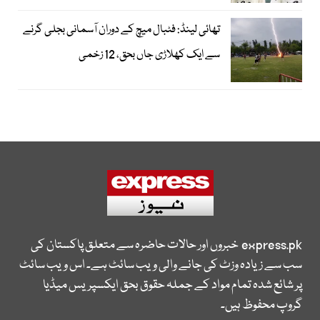
تھائی لینڈ: فٹبال میچ کے دوران آسمانی بجلی گرنے
سے ایک کھلاڑی جاں بحق، 12 زخمی
express.pk
خبروں اور حالات حاضرہ سے متعلق پاکستان کی
سب سے زیادہ وزٹ کی جانے والی ویب سائٹ ہے۔ اس ویب سائٹ
پر شائع شدہ تمام مواد کے جملہ حقوق بحق ایکسپریس میڈیا
گروپ محفوظ ہیں۔