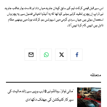
اس سے قبل قومی کرکٹ ٹیم کے سابق کپتان جاوید میاں داد اور فاسٹ بولر عاقب جاوید
نے ڈراپ اِن پچز پر تنقید کرتے ہوئے کہا تھا کہ یہ آئیڈیا انتہائی فضول ہے، یہ پچز وہاں
استعمال ہوتی ہیں جہاں سردی گرمی میں اسپورٹس ہو، کرکٹ بورڈ میں بیٹھے حکام
نااہل ہیں انہیں کام کرنا نہیں آتا۔
متعلقہ
’مائی ٹوائز‘، رونالڈو نے 8 ارب روپے سے زائد مالیت کی
سپر کار کلیکشن کی جھلک دکھا دی