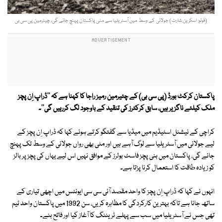
(فوٹو: اسکرین شارٹ) جولائی کے وسط میں آسٹریلیا سے مٹی پاکستان پہنچ جائے گی، چیئرمین پی سی بی
پاکستان کرکٹ بورڈ (پی سی بی) کے چئیرمین رمیز راجا کا کہنا ہے کہ ''ڈراپ اِن پچز
ملک کیلئے ناگزیر ہیں، سابق کرکٹرز کی تنقید کے باوجود لگ کررہیں گی''۔
کراچی کے نیشنل اسٹیڈیم میں میڈیا سے گفتگو کرتے ہوئے کہا کہ ڈراپ اِن پچز کے
لیے جولائی میں آسٹریلیا سے لوگ آہے ہیں اور مٹی بھی رواں جولائی کے وسط تک پہنچ
جائے گی، پاکستان میں بنی پچز فاسٹ بولرز کے موافق نہیں اس لیے یہاں کی پچز پر بالز
کو زیادہ طاقت کا استعمال کرنا پڑتا ہے۔
انہوں نے کہا کہ ڈراپ اِن پچز کا واحد مقصد آئی سی سی ایونٹس میں اچھی تیاری کے
ساتھ جانا ہے تاکہ بہترین کارکردگی کا مظاہرہ کریں، سن 1992 میں پاکستان واحد ٹیم
تھی جس نے آسٹریلیا میں سب سے پہلے ٹریننگ کا آغاز کیا اور فاتح بنے۔