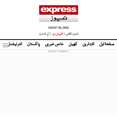
AUGUST 06, 2026
اشتہار لگائیں |
لائیو ٹی وی
| آج کا اخبار
صفحۂ اول
تازہ ترین
کھیل
خاص خبریں
پاکستان
انٹر نیشنل
ٹا