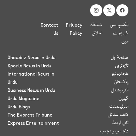
ایکسپریس
ضابطہ
Privacy
Contact
کے بارے
اخلاق
Policy
Us
میں
صفحۂ اول
Showbiz News in Urdu
تازہ ترین
Sports News in Urdu
غزہ لہو لہو
International News in
پاکستان
Urdu
انٹر نیشنل
Business News in Urdu
کھیل
Urdu Magazine
انٹرٹینمنٹ
Urdu Blogs
لائف اسٹائل
The Express Tribune
ٹاپ ٹرینڈ
Express Entertainment
دلچسپ و عجیب