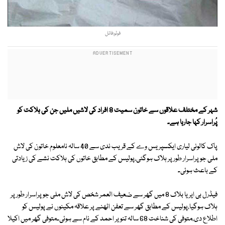
فوٹو:فائل
شہر کے مختلف علاقوں سے خاتون سمیت 8 افراد کی لاشیں ملیں جن کی ہلاکت کو
پُراسرار کہا جارہا ہے۔
پاک کالونی لیاری ایکسپریس وے کے قریب ندی سے 40 سالہ نامعلوم خاتون کی لاش
ملی جو پراسرار طور پر ہلاک ہوگئی،پولیس کے مطابق خاتوں کی ہلاکت نشے کی زیادتی
کے باعث ہوئی۔
فیڈرل بی ایریا بلاک 8 میں گھر سے ضعیف العمر شخص کی لاش ملی جو پراسرار طور پر
ہلاک ہوگیا،پولیس کے مطابق گھر سے تعفن اٹھنے پر علاقہ مکینوں نے پولیس کو
اطلاع دی،متوفی کی شناخت 68 سالہ تنویر احمد کے نام سے ہوئی۔متوفی گھر میں اکیلا