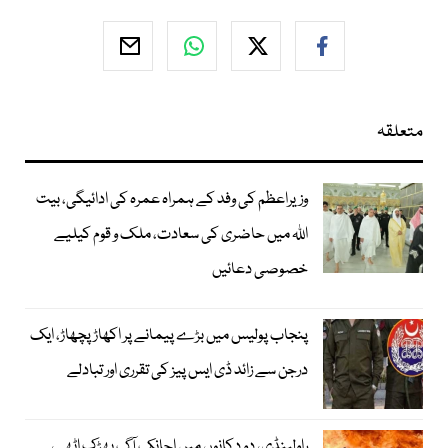
متعلقہ
وزیراعظم کی وفد کے ہمراہ عمرہ کی ادائیگی، بیت
اللہ میں حاضری کی سعادت، ملک و قوم کیلیے
خصوصی دعائیں
پنجاب پولیس میں بڑے پیمانے پر اکھاڑ پچھاڑ، ایک
درجن سے زائد ڈی ایس پیز کی تقرری اور تبادلے
راولپنڈی، دو دکانوں میں اچانک آگ بھڑک اٹھی،