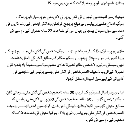
رہتا تھا تاہم فوری طور پر وجہ ہلاکت کا تعین نہیں ہو سکا۔
میٹھادرسے فلیٹ میں نوجوان کی کئی روز پرانی لاش ملی جو پراسرار طور پر ہلاک
ہوگیا،اطلاع ملنے پر پولیس نے موقع پر پہنچ کر تعفن زدہ لاش ایدھی کے رضا کاروں کی
مدد سے سول اسپتال پہنچائی جہاں اس کی شناخت 22 سالہ عمران کے نام سے کی
گئی۔
ماڑی پور پرانا ٹرک اڈا کے قریب فٹ پاتھ سے ایک شخص کی لاش ملی جسے چھیپا کے
رضا کاروں نے سول اسپتال پہنچایا، ریسکیو حکام کے مطابق لاش کی تاحال شناخت
نہیں ہوسکی مرنے والا شخص بظاہر نشےکا عادی معلوم ہوتا ہے۔ سعیدآ باد بلدیہ ٹاؤن
نمبر 9 کے قریب ضعیف العمر شخص کی لاش ملی جسے پولیس نے ضابطے کی
کارروائی کے لیے سول اسپتال منتقل کردیا۔
لیاری پیپلز فٹبال اسٹیڈیم کے قریب 30 سالہ نامعلوم شخص کی لاش ملی،سرجانی ٹاؤن
سیکٹر54 میں گھر سے 50 سالہ نامعلوم شخص کی 3دن پرانی لاش ملی، پولیس کہ
مطابق متوفی گھر میں اکیلا رہتا تھا۔اورنگی ٹاؤن غازی گوٹھ میں فٹ پاتھ سے ضعیف
العمر شخص کی لاش ملی جو پراسرار طور پر ہلاک ہوگیا،متوفی کی شناخت 60 سالہ
مختیار کے نام سے کی گئی۔