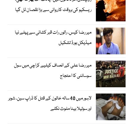
ریسکیو کی بروقت کارروائی سے بڑا نقصان ٹل گیا
میر رضا کیس، راتوں رات قبر کشائی سے پہلے نیا
میڈیکل بورڈ تشکیل
میر رضا علی کے انصاف کیلیے کراچی میں سول
سوسائٹی کا احتجاج
لاہور میں 40 سالہ خاتون کے قتل کا ڈراپ سین، شوہر
اور سوتیلا بیٹا ملوث نکلے