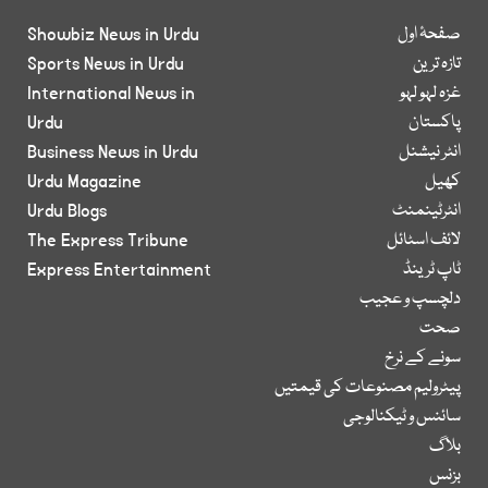
صفحۂ اول
Showbiz News in Urdu
تازہ ترین
Sports News in Urdu
غزہ لہو لہو
International News in
پاکستان
Urdu
انٹر نیشنل
Business News in Urdu
کھیل
Urdu Magazine
انٹرٹینمنٹ
Urdu Blogs
لائف اسٹائل
The Express Tribune
ٹاپ ٹرینڈ
Express Entertainment
دلچسپ و عجیب
صحت
سونے کے نرخ
پیٹرولیم مصنوعات کی قیمتیں
سائنس و ٹیکنالوجی
بلاگ
بزنس