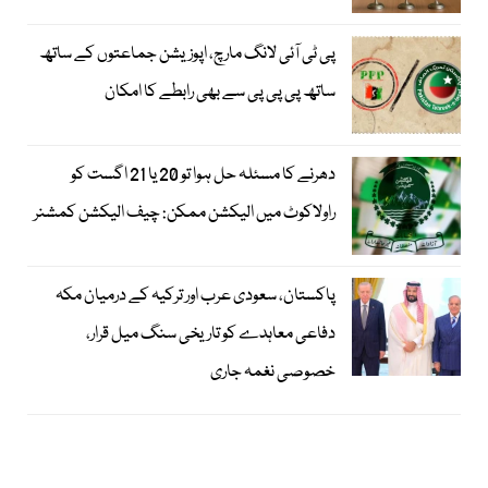
پی ٹی آئی لانگ مارچ، اپوزیشن جماعتوں کے ساتھ
ساتھ پی پی پی سے بھی رابطے کا امکان
دھرنے کا مسئلہ حل ہوا تو 20 یا 21 اگست کو
راولاکوٹ میں الیکشن ممکن: چیف الیکشن کمشنر
پاکستان، سعودی عرب اور ترکیہ کے درمیان مکہ
دفاعی معاہدے کو تاریخی سنگ میل قرار،
خصوصی نغمہ جاری