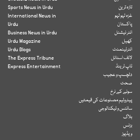
تازہ ترین
Sports News in Urdu
غزہ لہو لہو
International News in
پاکستان
Urdu
انٹر نیشنل
Business News in Urdu
کھیل
Urdu Magazine
انٹرٹینمنٹ
Urdu Blogs
لائف اسٹائل
The Express Tribune
ٹاپ ٹرینڈ
Express Entertainment
دلچسپ و عجیب
صحت
سونے کے نرخ
پیٹرولیم مصنوعات کی قیمتیں
سائنس و ٹیکنالوجی
بلاگ
بزنس
ویڈیوز