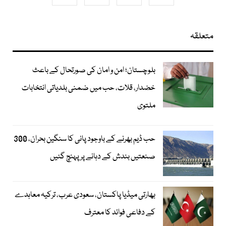
متعلقہ
بلوچستان؛ امن و امان کی صورتحال کے باعث
خضدار، قلات، حب میں ضمنی بلدیاتی انتخابات
ملتوی
حب ڈیم بھرنے کے باوجود پانی کا سنگین بحران، 300
صنعتیں بندش کے دہانے پر پہنچ گئیں
بھارتی میڈیا پاکستان، سعودی عرب، ترکیہ معاہدے
کے دفاعی فوائد کا معترف