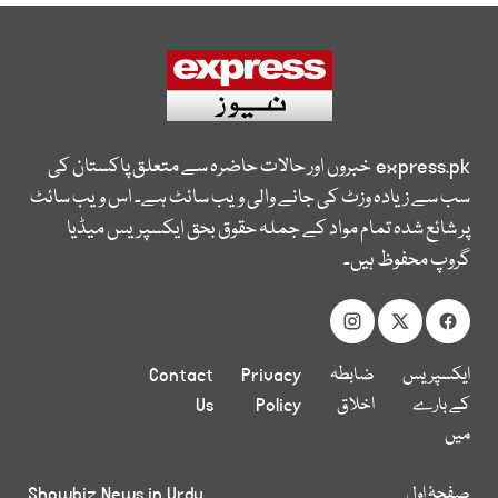
express.pk
خبروں اور حالات حاضرہ سے متعلق پاکستان کی
سب سے زیادہ وزٹ کی جانے والی ویب سائٹ ہے۔ اس ویب سائٹ
پر شائع شدہ تمام مواد کے جملہ حقوق بحق ایکسپریس میڈیا
گروپ محفوظ ہیں۔
ایکسپریس
ضابطہ
Privacy
Contact
کے بارے
اخلاق
Policy
Us
میں
صفحۂ اول
Showbiz News in Urdu