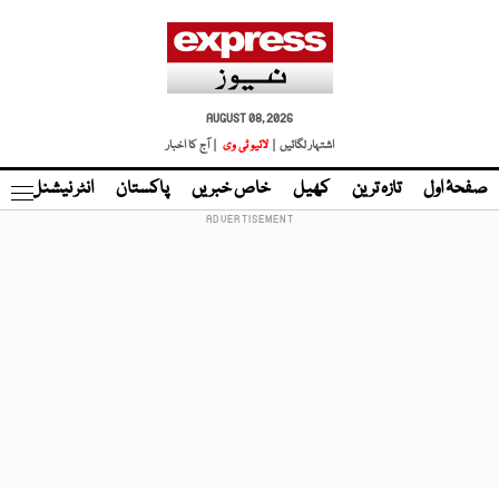
AUGUST 08, 2026
اشتہار لگائیں |
لائیو ٹی وی
| آج کا اخبار
صفحۂ اول
تازہ ترین
کھیل
خاص خبریں
پاکستان
انٹر نیشنل
ٹا