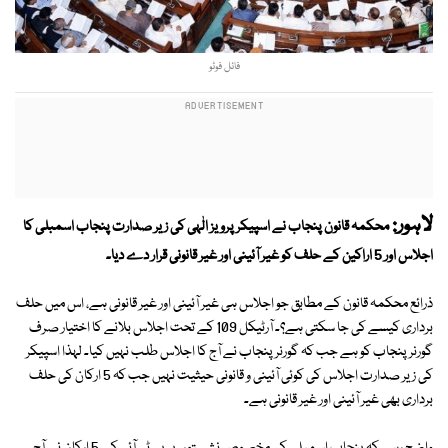
فائل فوٹو
لاہور:
محکمہ قانون پنجاب نے اسپیکر پرویز الٰہی کی زیر صدارت پنجاب اسمبلی کا
اجلاس اور 5 اراکین کے حلف کو غیر آئینی اور غیر قانونی قرار دے دیا۔
ذرائع محکمہ قانون کے مطابق جو اجلاس ہی غیر آئینی اور غیر قانونی ہے، اس میں حلف
برداری کیسے کی جا سکتی ہے؟۔ آرٹیکل 109 کے تحت اجلاس بلانے کا اختیار صرف
گورنر پنجاب کو ہے جب کہ گورنر پنجاب نے آج کا اجلاس طلب نہیں کیا۔ لہذا اسپیکر
کی زیر صدارت اجلاس کی کوئی آئینی و قانونی حیثیت نہیں جب کہ 5 ارکان کی حلف
برداری بھی غیر آئینی اور غیر قانونی ہے۔