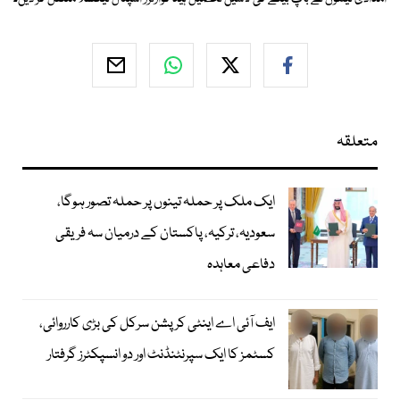
متعلقہ
ایک ملک پر حملہ تینوں پر حملہ تصور ہوگا،
سعودیہ، ترکیہ، پاکستان کے درمیان سہ فریقی
دفاعی معاہدہ
ایف آئی اے اینٹی کرپشن سرکل کی بڑی کارروائی،
کسٹمز کا ایک سپرنٹنڈنٹ اور دو انسپکٹرز گرفتار