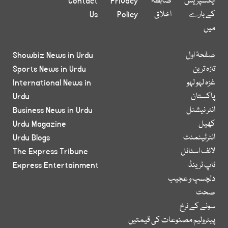
ایکسپریس
ضابطہ
Privacy
Contact
کے بارے
اخلاق
Policy
Us
میں
صفحۂ اول
Showbiz News in Urdu
تازہ ترین
Sports News in Urdu
غزہ لہو لہو
International News in
پاکستان
Urdu
انٹر نیشنل
Business News in Urdu
کھیل
Urdu Magazine
انٹرٹینمنٹ
Urdu Blogs
لائف اسٹائل
The Express Tribune
ٹاپ ٹرینڈ
Express Entertainment
دلچسپ و عجیب
صحت
سونے کے نرخ
پیٹرولیم مصنوعات کی قیمتیں