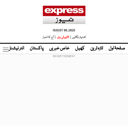
AUGUST 08, 2026
اشتہار لگائیں |
لائیو ٹی وی
| آج کا اخبار
صفحۂ اول
تازہ ترین
کھیل
خاص خبریں
پاکستان
انٹر نیشنل
ٹا