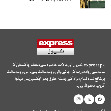
express.pk
خبروں اور حالات حاضرہ سے متعلق پاکستان کی
سب سے زیادہ وزٹ کی جانے والی ویب سائٹ ہے۔ اس ویب سائٹ
پر شائع شدہ تمام مواد کے جملہ حقوق بحق ایکسپریس میڈیا
گروپ محفوظ ہیں۔