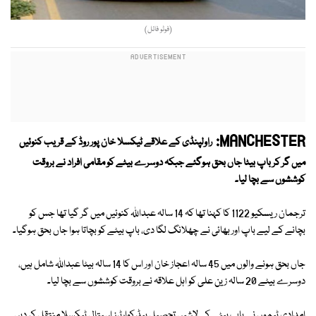
(فوٹو فائل)
MANCHESTER:
راولپنڈی کے علاقے ٹیکسلا خان پور روڈ کے قریب کنوئیں
میں گر کر باپ بیٹا جاں بحق ہوگئے جبکہ دوسرے بیٹے کو مقامی افراد نے بروقت
کوششوں سے بچا لیا۔
ترجمان ریسکیو 1122 کا کہنا تھا کہ 14 سالہ عبداللہ کنوئیں میں گر گیا تھا جس کو
بچانے کے لیے باپ اور بھائی نے چھلانگ لگا دی، باپ بیٹے کو بچاتا ہوا جاں بحق ہوگیا۔
جاں بحق ہونے والوں میں 45 سالہ اعجاز خان اور اس کا 14 سالہ بیٹا عبداللہ شامل ہیں،
دوسرے بیٹے 20 سالہ زین علی کو اہل علاقہ نے بروقت کوششوں سے بچا لیا۔
امدادی ٹیموں نے باپ بیٹے کی لاشیں تحصیل ہیڈ کوارٹرز اسپتال ٹیکسلا منتقل کر دیں۔