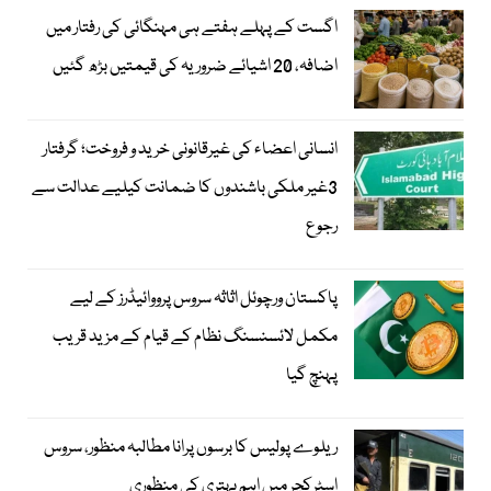
اگست کے پہلے ہفتے ہی مہنگائی کی رفتار میں
اضافہ، 20 اشیائے ضروریہ کی قیمتیں بڑھ گئیں
انسانی اعضاء کی غیرقانونی خرید و فروخت؛ گرفتار
3غیر ملکی باشندوں کا ضمانت کیلیے عدالت سے
رجوع
پاکستان ورچوئل اثاثہ سروس پرووائیڈرز کے لیے
مکمل لائسنسنگ نظام کے قیام کے مزید قریب
پہنچ گیا
ریلوے پولیس کا برسوں پرانا مطالبہ منظور، سروس
اسٹرکچر میں اہم بہتری کی منظوری