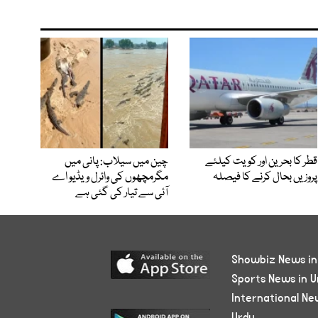
قطر کا بحرین اور کویت کیلئے
چین میں سیلاب: پانی میں
پروزیں بحال کرنے کا فیصلہ
مگرمچھوں کی وائرل ویڈیو اے
آئی سے تیار کی گئی ہے
Showbiz News in
Sports News in U
International Ne
Urdu