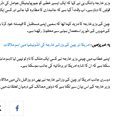
وزیر خارجہ وائنگ یی نے کہا کہ ایک ایسے خطے کو جیو پولیٹیکل عوامل کی 
قوتوں کا دباؤ ہے۔ اب وقت آگیا ہے کہ جانبداری کا مظاہرہ کیا جائے اور کسی
چین کے وزیرخارجہ کا مزید کہنا تھا کہ ہمیں اپنے مستقبل کا فیصلہ خود کرن
کے مُہروں کے طور پر استعمال ہونے سے محفوظ رکھنا ہے۔
یہ خبر پڑھیں :
امریکا اور چین کے وزرائے خارجہ کی انڈونیشیا میں اہم ملاقات
اپنے خطاب میں چینی وزیر خارجہ نے کسی ایک ملک کا نام تو نہیں لیا تاہم ماض
سکتا ہے کہ ان کا اشارہ امریکا اور برطانیہ کی جانب ہوسکتا ہے۔
دوسری جانب امریکا اور چین کے وزرائے خارجہ نے بھی دو روز قبل بالی میں ملاقا
وزیر خارجہ کے اس بیان سے لگتا ہے کہ دونوں ممالک کے درمیان تعلقات میں تناو