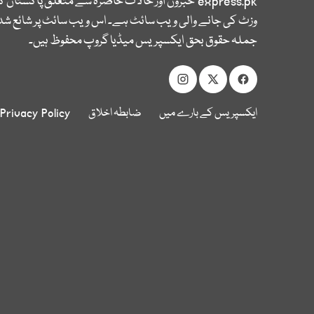
express.pk
خبروں اور حالات حاضرہ سے متعلق پاکستان 
وزٹ کی جانے والی ویب سائٹ ہے۔ اس ویب سائٹ پر شائع شدہ
جملہ حقوق بحق ایکسپریس میڈیا گروپ محفوظ ہیں۔
ایکسپریس کے بارے میں
ضابطہ اخلاق
Privacy Policy