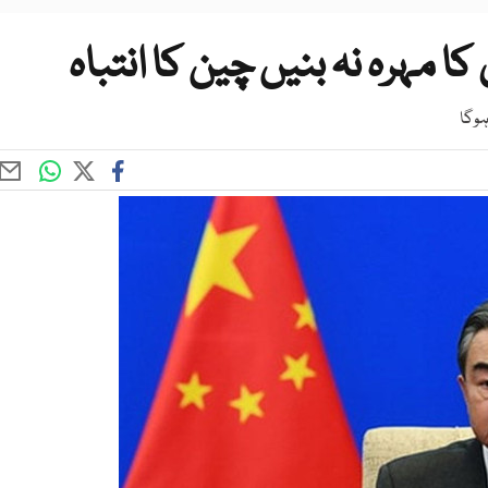
 مہرہ نہ بنیں چین کا انتباہ
ہوگا