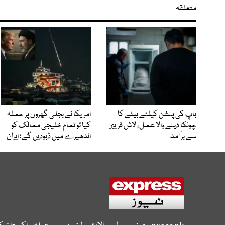
متعلقہ
باپ کی پنشن کیلئے بیٹے کا
امریکا نے بجلی گھروں پر حملہ
چونکا دینے والا عمل، لاش فریزر
کیا تو تمام خلیجی ممالک کو
سے برآمد
اندھیرے میں ڈبودیں گے؛ ایران