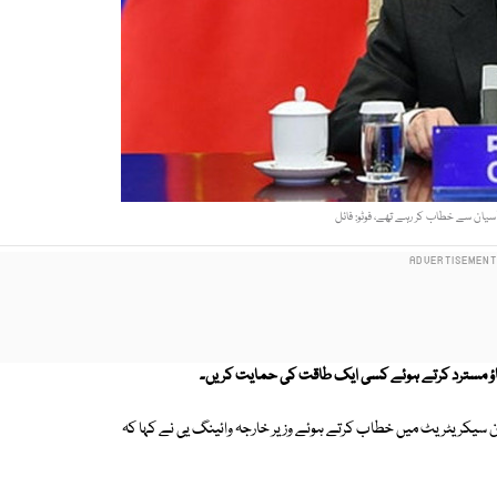
ٓسیان سے خطاب کر رہے تھے، فوٹو: فائل
باؤ مسترد کرتے ہوئے کسی ایک طاقت کی حمایت کریں۔
ن سیکریٹریٹ میں خطاب کرتے ہوئے وزیر خارجہ وائینگ یی نے کہا کہ