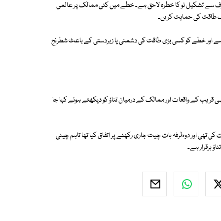
طرف سے تشکیل نو کا خطرہ لاحق ہے۔ خطے میں کئی ممالک پر عالمی
 ایک طاقت کی حمایت کریں۔
ا ہے اور خطے کو کسی بڑی طاقت کی دشمنی یا زبردستی کے باعث شطرنج
ی قریب کے واقعات اور ممالک کے درمیان تناؤ کو دیکھتے ہوئے کہا جا
ت کی تھی اور دوطرفہ بات چیت جاری رکھنے پر اتفاق کیا تھا تاہم چینی
ٔ برقرار ہے۔