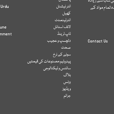
کی سب سے زیادہ
انٹر نیشنل
 Urdu
 تمام مواد کے
کھیل
انٹرٹینمنٹ
لائف اسٹائل
bune
ٹاپ ٹرینڈ
inment
دلچسپ و عجیب
Contact Us
صحت
سونے کے نرخ
پیٹرولیم مصنوعات کی قیمتیں
سائنس و ٹیکنالوجی
بلاگ
بزنس
ویڈیوز
جرائم