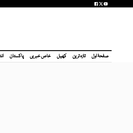
صفحۂ اول
تازہ ترین
کھیل
خاص خبریں
پاکستان
انٹ