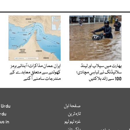
بھارت میں سیلاب اور لینڈ
ایران عمان مذاکرات؛ آبنائے ہرمز
سلائیڈنگ نے تباہی مچادی؛
کھولنے سے متعلق معاہدے کے
100 سے زائد ہلاکتیں
مندرجات سامنے آگئے
صفحۂ اول
 Urdu
تازہ ترین
rdu
غزہ لہو لہو
ws in
پاکستان