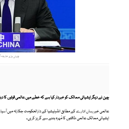
چینی وزیر خارجہ ا
چین نے دیگر ایشیائی ممالک کو خبردار کیا ہے کہ خطے میں عالمی قوتوں کا د
عالمی خبر رساں ادارے کے مطابق انڈونیشیا کے دارالحکومت جکارتہ میں آسیا
ایشیائی ممالک عالمی طاقتوں کا مُہرہ بننے سے گریز کریں۔