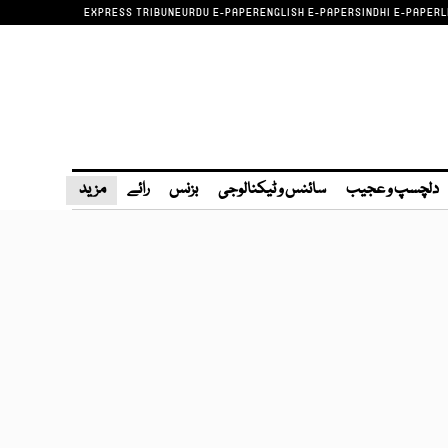
EXPRESS TRIBUNE
URDU E-PAPER
ENGLISH E-PAPER
SINDHI E-PAPER
L
دلچسپ و عجیب
سائنس و ٹیکنالوجی
بزنس
رائے
مزید