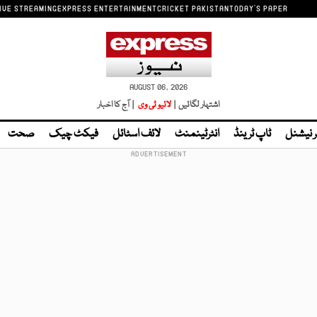
IVE STREAMING
EXPRESS ENTERTAINMENT
CRICKET PAKISTAN
TODAY'S PAPER
AUGUST 06, 2026
اشتہار لگائیں |
لائیو ٹی وی
| آج کا اخبار
ر نیشنل
ٹاپ ٹرینڈ
انٹرٹینمنٹ
لائف اسٹائل
فیکٹ چیک
صحت