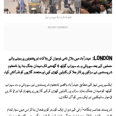
فوٹو بشکریہ ایکسپویس نیوز
LONDON:
حیدر آباد میں بلال نامی نوجوان کی ہلاکت اور پختونوں پر ہونے والے
حملوں کے بعد سپرہائی وے سہراب گوٹھ 4 گھنٹے تک میدان جنگ بنا رہا، نامعلوم
شرپسندوں نے سڑکوں پر ٹائر جلا کر رکاوٹیں کھڑی کیں اور متعدد گاڑیوں کو نذر آتش کیا۔
ایکسیرپس نیوز کے مطابق حیدرآباد واقعے نامعلوم شرپسندوں نے سپرہائی وے سہراب
گوٹھ کو میدان جنگ بنایا، سڑک پر رکاوٹیں کھڑی کرکے گاڑیوں پر پتھراؤ کیا اور 2 کاریں
2 موٹر سائیکلیں اور ایک بس کو آگ لگادی۔
شرپسند عناصر ہنگامہ آرائی کے دوران ایک کوسٹر کو یرغمال بناکر اس میں سوار تمام