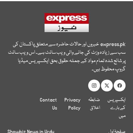
express.pk
خبروں اور حالات حاضرہ سے متعلق پاکستان کی
سب سے زیادہ وزٹ کی جانے والی ویب سائٹ ہے۔ اس ویب سائٹ
پر شائع شدہ تمام مواد کے جملہ حقوق بحق ایکسپریس میڈیا
گروپ محفوظ ہیں۔
ایکسپریس
ضابطہ
Privacy
Contact
کے بارے
اخلاق
Policy
Us
میں
صفحۂ اول
Showbiz News in Urdu