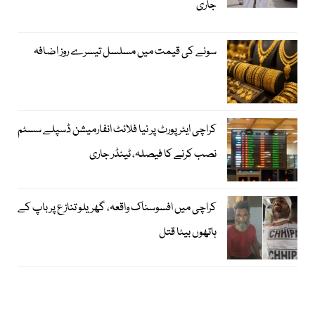
جاری
سونے کی قیمت میں مسلسل تیسرے روز اضافہ
کراچی ایئرپورٹ پر نیا فلائٹ انفارمیشن ڈسپلے سسٹم
نصب کرنے کا فیصلہ، ٹینڈر جاری
کراچی میں افسوسناک واقعہ، گھریلو تنازع پر باپ کے
ہاتھوں بیٹا قتل