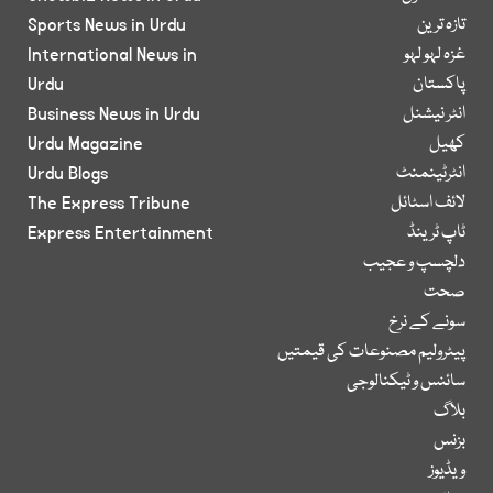
تازہ ترین
Sports News in Urdu
غزہ لہو لہو
International News in
پاکستان
Urdu
انٹر نیشنل
Business News in Urdu
کھیل
Urdu Magazine
انٹرٹینمنٹ
Urdu Blogs
لائف اسٹائل
The Express Tribune
ٹاپ ٹرینڈ
Express Entertainment
دلچسپ و عجیب
صحت
سونے کے نرخ
پیٹرولیم مصنوعات کی قیمتیں
سائنس و ٹیکنالوجی
بلاگ
بزنس
ویڈیوز