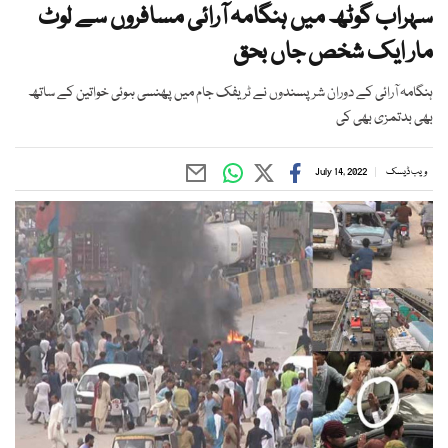
سہراب گوٹھ میں ہنگامہ آرائی مسافروں سے لوٹ
مار ایک شخص جاں بحق
ہنگامہ آرائی کے دوران شرپسندوں نے ٹریفک جام میں پھنسی ہوئی خواتین کے ساتھ
بھی بدتمزی بھی کی
ویب ڈیسک
July 14, 2022