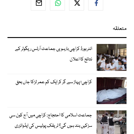
متعلقہ
انٹر بورڈ کراچی بارہویں جماعت آرٹس ریگولر کے
نتائج کا اعلان
کراچی؛ پہاڑ سے گر کر ایک کم عمر لڑکا جاں بحق
جماعت اسلامی کا احتجاج: کراچی میں آج کون سی
سڑکیں بند ہوں گی؟ ٹریفک پولیس کی ایڈوائزری