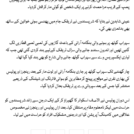
افراد سے نقدی ، طلائی زیورات اور دیگر سامان لوٹ کر فرار ہوگئے جب کہ براق پیٹرول
پمپ کے قریب مزاحمت کرنے پر ایک شخص کو گولی مار کر قتل کردیا۔
عینی شاہدین نے بتایا کہ شرپسندوں نے ٹریفک جام میں پھنسی ہوئی خواتین کے ساتھ
بھی بدتمزی بھی کی۔
سہراب گوٹھ پر ہونے والی ہنگامہ آرائی کے باعث گاڑیوں کی لمبی لمبی قطاریں لگ
گئیں تھیں اور اندرون سندھ جانے والی سڑک ٹریفک کےلیے بند کردی گئی تھی جب کہ
لیاری ایکسپریس وے سے سہراب گوٹھ جانے والی شارع کو بھی بند کیا گیا تھا۔
چار گھنٹے تک سہراب گوٹھ پر جاری ہنگامہ آرائی اور لوٹ مار کے بعد رینجرز اور پولیس
کی بھاری نفری نے موقع پر پہنچ کر مظاہرین کو ہوائی فائرنگ اور شیلنگ کے ذریعے
منتشر کیا جس کے بعد سپرہائی وے پر ٹریفک بحال کردیا گیا۔
اس دوران پولیس نے الاصف اسکوائر کا گھیراؤ کر کے ایک درجن سے زائد شرپسندوں کو
حراست میں لیکر نامعلوم مقام پر منتقل کیا۔ بعد ازاں پولیس اور رینجرز نے مخصوص
علاقوں میں کامبنگ آپریشن کیا اور درجنوں مشکوک افراد کو حراست میں لے لیا۔