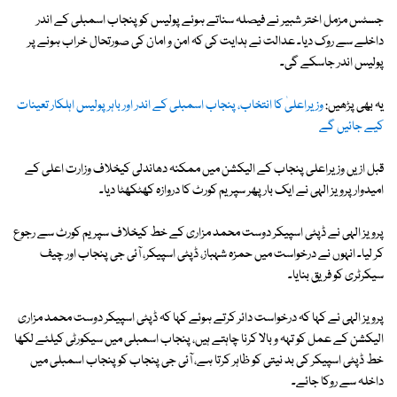
جسٹس مزمل اختر شبیر نے فیصلہ سناتے ہوئے پولیس کو پنجاب اسمبلی کے اندر
داخلے سے روک دیا۔ عدالت نے ہدایت کی کہ امن و امان کی صورتحال خراب ہونے پر
پولیس اندر جاسکے گی۔
یہ بھی پڑھیں:
وزیراعلیٰ کا انتخاب، پنجاب اسمبلی کے اندر اور باہر پولیس اہلکار تعینات
کیے جائیں گے
قبل ازیں وزیراعلی پنجاب کے الیکشن میں ممکنہ دھاندلی کیخلاف وزارت اعلی کے
امیدوار پرویز الہی نے ایک بار پھر سپریم کورٹ کا دروازہ کھٹکھٹا دیا۔
پرویز الہی نے ڈپٹی اسپیکر دوست محمد مزاری کے خط کیخلاف سپریم کورٹ سے رجوع
کر لیا۔ انہوں نے درخواست میں حمزہ شہباز، ڈپٹی اسپیکر، آئی جی پنجاب اور چیف
سیکرٹری کو فریق بنایا۔
پرویز الہی نے کہا کہ درخواست دائر کرتے ہوئے کہا کہ ڈپٹی اسپیکر دوست محمد مزاری
الیکشن کے عمل کو تہہ و بالا کرنا چاہتے ہیں، پنجاب اسمبلی میں سیکورٹی کیلئے لکھا
خط ڈپٹی اسپیکر کی بد نیتی کو ظاہر کرتا ہے، آئی جی پنجاب کو پنجاب اسمبلی میں
داخلہ سے روکا جائے۔