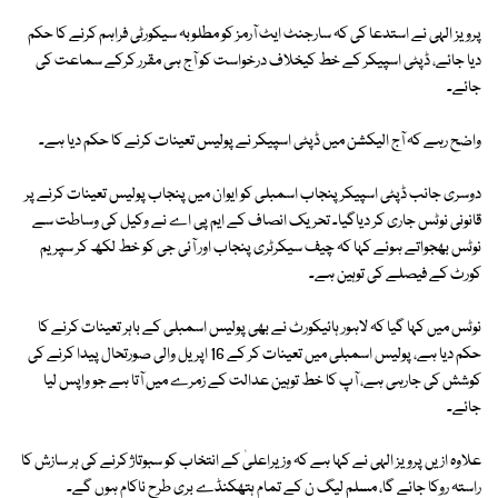
پرویز الہی نے استدعا کی کہ سارجنٹ ایٹ آرمز کو مطلوبہ سیکورٹی فراہم کرنے کا حکم
دیا جائے، ڈپٹی اسپیکر کے خط کیخلاف درخواست کو آج ہی مقرر کرکے سماعت کی
جائے۔
واضح رہے کہ آج الیکشن میں ڈپٹی اسپیکر نے پولیس تعینات کرنے کا حکم دیا ہے۔
دوسری جانب ڈپٹی اسپیکر پنجاب اسمبلی کو ایوان میں پنجاب پولیس تعینات کرنے پر
قانونی نوٹس جاری کر دیاگیا۔ تحریک انصاف کے ایم پی اے نے وکیل کی وساطت سے
نوٹس بھجواتے ہوئے کہا کہ چیف سیکرٹری پنجاب اور آئی جی کو خط لکھ کر سپریم
کورٹ کے فیصلے کی توہین ہے۔
نوٹس میں کہا گیا کہ لاہور ہائیکورٹ نے بھی پولیس اسمبلی کے باہر تعینات کرنے کا
حکم دیا ہے، پولیس اسمبلی میں تعینات کر کے 16 اپریل والی صورتحال پیدا کرنے کی
کوشش کی جارہی ہے، آپ کا خط توہین عدالت کے زمرے میں آتا ہے جو واپس لیا
جائے۔
علاوہ ازیں پرویز الہی نے کہا ہے کہ وزیراعلیٰ کے انتخاب کو سبوتاژ کرنے کی ہر سازش کا
راستہ روکا جائے گا، مسلم لیگ ن کے تمام ہتھکنڈے بری طرح ناکام ہوں گے۔