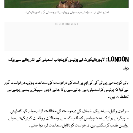
امن و امان کی صورتحال خراب ہونے پر پولیس اندر جاسکے گی، لاہور ہائیکورٹ
LONDON:
لاہور ہائیکورٹ نے پولیس کو پنجاب اسمبلی کے اندر جانے سے روک
دیا۔
ہائی کورٹ میں پی ٹی آئی کی ایم پی اے کی درخواست کی سماعت ہوئی۔ درخواست گزار
نے کہا کہ پولیس کو اسمبلی میں جانے سے روکا جائے، ڈپٹی اسپیکر پر ہمیں پہلے ہی
تحفظات ہیں ۔
سرکاری وکیل نے تحریک انصاف کی درخواست کی مخالفت کرتے ہوئے کہا کہ ڈپٹی
اسپیکر نے رولز کے تحت پولیس کو طلب کیا ہے، وہ حالات و واقعات کو دیکھتے ہوئے
پولیس طلب کر سکتے ہیں، درخواست کو ناقابل سماعت قرار دیا جائے۔