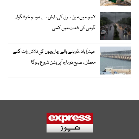
لاہور میں مون سون کی بارش سے موسم خوشگوار،
گرمی کی شدت میں کمی
حیدرآباد، ڈوبنے والے چار بچوں کی تلاش رات گئے
معطل، صبح دوبارہ آپریشن شروع ہوگا