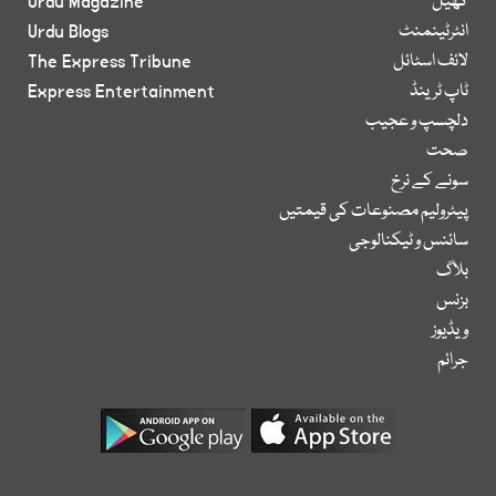
کھیل
Urdu Magazine
انٹرٹینمنٹ
Urdu Blogs
لائف اسٹائل
The Express Tribune
ٹاپ ٹرینڈ
Express Entertainment
دلچسپ و عجیب
صحت
سونے کے نرخ
پیٹرولیم مصنوعات کی قیمتیں
سائنس و ٹیکنالوجی
بلاگ
بزنس
ویڈیوز
جرائم