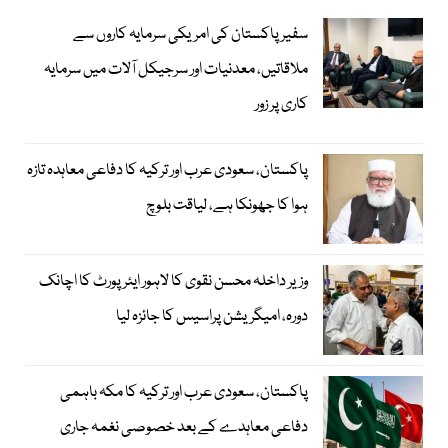
سفیر پاکستان کی امریکی سرمایہ کاروں سے
ملاقاتیں، معدنیات اور سرجیکل آلات میں سرمایہ
کاری پر زور
پاکستان، سعودی عرب اور ترکیہ کا دفاعی معاہدہ تازہ
ہوا کا جھونکا ہے، لیاقت بلوچ
وزیر داخلہ محسن نقوی کا لاہور ایئر پورٹ کا اچانک
دورہ، امیگریشن پراسیس کا جائزہ لیا
پاکستان، سعودی عرب اور ترکیہ کا مکہ باہمی
دفاعی معاہدے کے بعد خصوصی نغمہ جاری