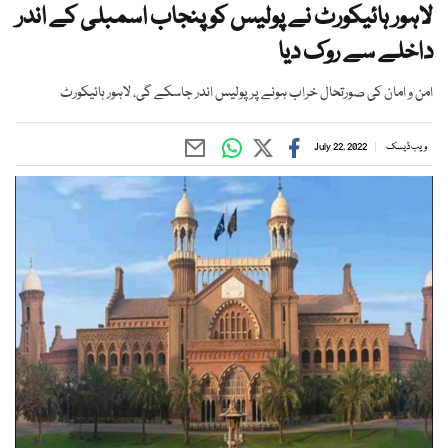
لاہور ہائیکورٹ نے پولیس کو پنجاب اسمبلی کے اندر
داخلے سے روک دیا
امن و امان کی صورتحال خراب ہونے پر پولیس اندر جاسکے گی، لاہور ہائیکورٹ
ویب ڈیسک
July 22, 2022