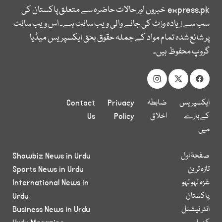
express.pk
خبروں اور حالات حاضرہ سے متعلق پاکستان کی
سب سے زیادہ وزٹ کی جانے والی ویب سائٹ ہے۔ اس ویب سائٹ
پر شائع شدہ تمام مواد کے جملہ حقوق بحق ایکسپریس میڈیا
گروپ محفوظ ہیں۔
ایکسپریس
ضابطہ
Privacy
Contact
کے بارے
اخلاق
Policy
Us
میں
صفحۂ اول
Showbiz News in Urdu
تازہ ترین
Sports News in Urdu
غزہ لہو لہو
International News in
پاکستان
Urdu
انٹر نیشنل
Business News in Urdu