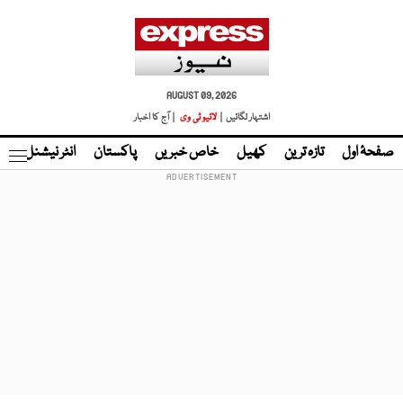
AUGUST 09, 2026
اشتہار لگائیں |
لائیو ٹی وی
| آج کا اخبار
صفحۂ اول
تازہ ترین
کھیل
خاص خبریں
پاکستان
انٹر نیشنل
ٹا