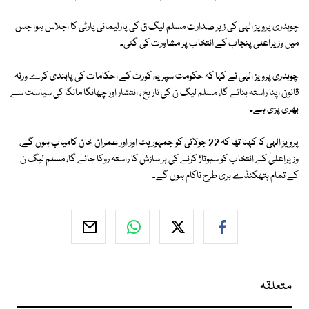
چوہدری پرویز الہی کی زیر صدارت مسلم لیگ ق کی پارلیمانی پارٹی کا اجلاس ہوا جس
میں وزیراعلی پنجاب کے انتخاب پر مشاورت کی گئی۔
چوہدری پرویز الہی نے کہا کہ حکومت سپریم کورٹ کے احکامات کی پابندی کرے ورنہ
قانون اپنا راستہ بنائے گا، مسلم لیگ ن کی تاریخ ، انتشار اور چھانگا مانگا کی سیاست سے
بھری پڑی ہے۔
پرویز الہی کا کہنا تھا کہ 22 جولائی کو جمہوریت اور اور عمران خان کامیاب ہوں گے،
وزیراعلیٰ کے انتخاب کو سبوتاژ کرنے کی ہر سازش کا راستہ روکا جائے گا، مسلم لیگ ن
کے تمام ہتھکنڈے بری طرح ناکام ہوں گے۔
متعلقہ