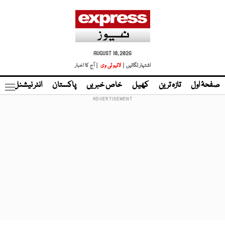
AUGUST 10, 2026
اشتہار لگائیں |
لائیو ٹی وی
| آج کا اخبار
صفحۂ اول
تازہ ترین
کھیل
خاص خبریں
پاکستان
انٹر نیشنل
ٹا