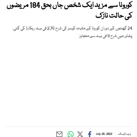
کورونا سے مزید ایک شخص جاں بحق 184 مریضوں
کی حالت نازک
24 گھنٹوں کے دوران کورونا کے مثبت کیسز کی شرح 2.76 فی صد ریکارڈ کی گئی،
پشاور میں شرح 9 فی صد سے متجاوز
ویب ڈیسک
July 26, 2022