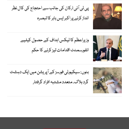
پی ٹی آئی ارکان کی جانب سے احتجاج کی کال نظر
انداز کرنے پر اکبر ایس بابر کا تبصرہ
وزیراعظم کا ٹیکس اہداف کے حصول کیلیے
انفورسمنٹ اقدامات تیز کرنے کا حکم
بنوں: سیکیورٹی فورسز کے آپریشن میں ایک دہشت
گرد ہلاک، متعدد مشتبہ افراد گرفتار