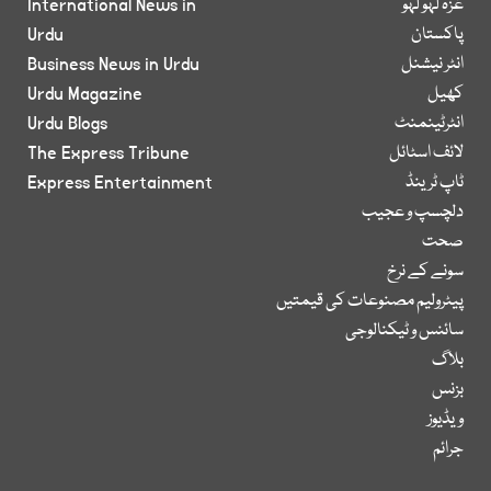
غزہ لہو لہو
International News in
پاکستان
Urdu
انٹر نیشنل
Business News in Urdu
کھیل
Urdu Magazine
انٹرٹینمنٹ
Urdu Blogs
لائف اسٹائل
The Express Tribune
ٹاپ ٹرینڈ
Express Entertainment
دلچسپ و عجیب
صحت
سونے کے نرخ
پیٹرولیم مصنوعات کی قیمتیں
سائنس و ٹیکنالوجی
بلاگ
بزنس
ویڈیوز
جرائم