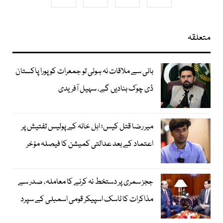
متعلقہ
بانی سے ملاقات نہ ہوئی تو جمعرات کو پورا پاکستان
ڈی چوک بنادیں گے، سہیل آفریدی
میر رضا قتل کیس؛ اہل خانہ کے پولیس تفتیش پر
اعتماد کے بعد عدالتی کمیشن کا فیصلہ مؤخر
ججز سمری پر دستخط نہ کرنے کا معاملہ، صدر سے
مذاکرات کا ٹاسک اسپیکر قومی اسمبلی کے سپرد