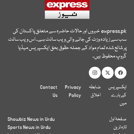
express.pk
خبروں اور حالات حاضرہ سے متعلق پاکستان کی
سب سے زیادہ وزٹ کی جانے والی ویب سائٹ ہے۔ اس ویب سائٹ
پر شائع شدہ تمام مواد کے جملہ حقوق بحق ایکسپریس میڈیا
گروپ محفوظ ہیں۔
ایکسپریس
ضابطہ
Privacy
Contact
کے بارے
اخلاق
Policy
Us
میں
صفحۂ اول
Showbiz News in Urdu
تازہ ترین
Sports News in Urdu