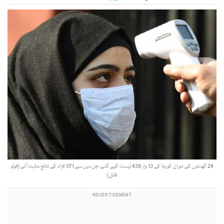
24 گھنٹوں کے دوران کورونا کے 13 ہزار 439 ٹیسٹ کیے گئے، جن میں سے 371 افراد کے نتائج مثبت آئے (فوٹو
فائل)