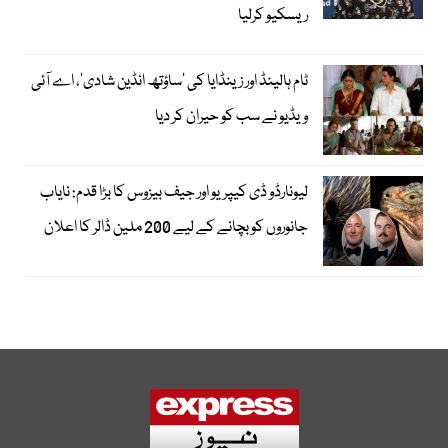
ریسکیو کرلیا
ٹام ہالینڈ اور زینڈایا کی ’ساؤتھ انڈین شادی‘، اے آئی
ویڈیو نے سب کو حیران کر دیا
لیونارڈو ڈی کیپریو اور جیف بیزوس کا بڑا قدم: نایاب
جانوروں کو بچانے کے لیے 200 ملین ڈالر کا اعلان