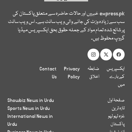
express.pk
خبروں اور حالات حاضرہ سے متعلق پاکستان کی
سب سے زیادہ وزٹ کی جانے والی ویب سائٹ ہے۔ اس ویب سائٹ
پر شائع شدہ تمام مواد کے جملہ حقوق بحق ایکسپریس میڈیا
گروپ محفوظ ہیں۔
ایکسپریس
ضابطہ
Privacy
Contact
کے بارے
اخلاق
Policy
Us
میں
صفحۂ اول
Showbiz News in Urdu
تازہ ترین
Sports News in Urdu
غزہ لہو لہو
International News in
پاکستان
Urdu