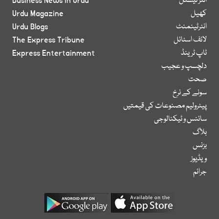
انٹر نیشنل
Business News in Urdu
کھیل
Urdu Magazine
انٹرٹینمنٹ
Urdu Blogs
لائف اسٹائل
The Express Tribune
ٹاپ ٹرینڈ
Express Entertainment
دلچسپ و عجیب
صحت
سونے کے نرخ
پیٹرولیم مصنوعات کی قیمتیں
سائنس و ٹیکنالوجی
بلاگ
بزنس
ویڈیوز
جرائم