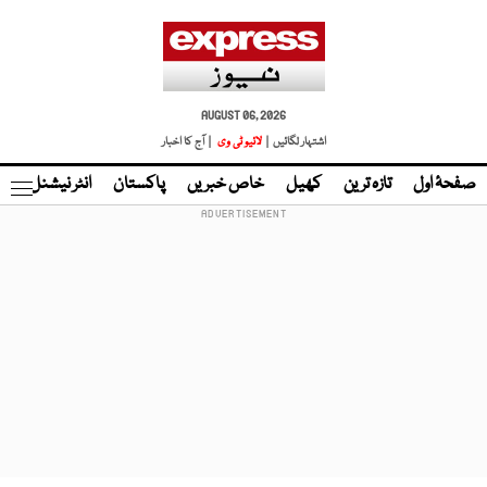
AUGUST 06, 2026
اشتہار لگائیں |
لائیو ٹی وی
| آج کا اخبار
صفحۂ اول
تازہ ترین
کھیل
خاص خبریں
پاکستان
انٹر نیشنل
ٹا