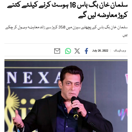
سلمان خان بگ باس 16 ہوسٹ کرنے کیلئے کتنے
کروڑ معاوضہ لیں گے
سلمان خان بگ باس کے پچھلے سیزن میں 350 کروڑ سے زائد معاوضہ وصول کر چکے
ہیں
ویب ڈیسک
July 26, 2022