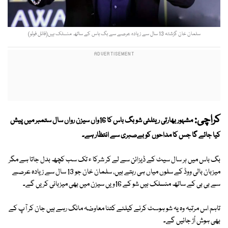
سلمان خان گزشتہ 13 سال سے زیادہ عرصے سے بگ باس کے ساتھ منسلک ہیں(فائل فوٹو)
کراچی:
مشہور بھارتی ریئلٹی شو بگ باس کا 16واں سیزن رواں سال ستمبر میں پیش
کیا جائے گا جس کا مداحوں کو بےصبری سے انتظار ہے۔
بگ باس میں ہر سال سیٹ کے ڈیزائن سے لے کر شرکا ء تک سب کچھ بدل جاتا ہے مگر
میزبان بالی ووڈ کے سلوں میاں ہی رہتے ہیں، سلمان خان جو 13 سال سے زیادہ عرصے
سے بی بی کے ساتھ منسلک ہیں شو کے 16ویں سیزن میں بھی میزبانی کریں گے۔
تاہم اس مرتبہ وہ یہ شو ہوسٹ کرنے کیلئے کتنا معاوضہ مانگ رہے ہیں جان کر آپ کے
بھی ہوش اُڑ جائیں گے۔