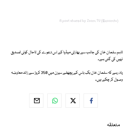
A post shared by Zoom TV (@zoomtv)
تاہم سلمان خان کی جانب سے بھارتی میڈیا کے اس دعوے کی تاحال کوئی تصدیق
نہیں کی گئی ہے۔
یاد رہے کہ سلمان خان بگ باس کے پچھلے سیزن میں 350 کروڑ سے زائد معاوضہ
وصول کر چکے ہیں۔
متعلقہ