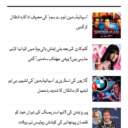
’اسپائیڈر مین: نو وے ہوم‘ کی معروف اداکارہ انتقال
کرگئیں
گلوکاری کے بعد بلی ایلش ہالی ووڈ میں کیا نیا کرنے
جارہی ہیں؟ پہلی جھلک سامنے آگئی
گاڑیوں کی اسکرین پر ’اسپائیڈرمین‘کی تشہیر، بی ایم
ڈبلیو کار مالکان کا شدید ردعمل
پیریز ہلٹن کی لائیو اسٹریمنگ کے دوران خود کو
نقصان پہنچانے کی کوشش، پولیس نے بروقت