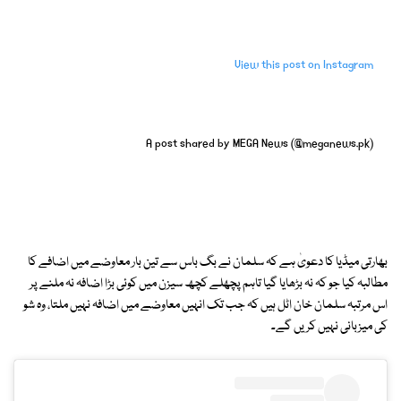
View this post on Instagram
A post shared by MEGA News (@meganews.pk)
بھارتی میڈیا کا دعویٰ ہے کہ سلمان نے بگ باس سے تین بار معاوضے میں اضافے کا
مطالبہ کیا جو کہ نہ بڑھایا گیا تاہم پچھلے کچھ سیزن میں کوئی بڑا اضافہ نہ ملنے پر
اس مرتبہ سلمان خان اٹل ہیں کہ جب تک انہیں معاوضے میں اضافہ نہیں ملتا، وہ شو
کی میزبانی نہیں کریں گے۔